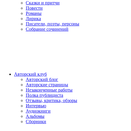
Сказки и притчи
Повести
Романы
Лирика
Писатели, поэты, персоны
Собрание сочинений
Авторский клуб
Авторский блог
Авторские страницы
Незаконченные работы
Полка публициста
Отзывы, критика, обзоры
Интервью
Аудиокниги
Альбомы
Сборники