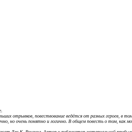
е.
льших отрывков, повествование ведётся от разных героев, в том
ично, но очень понятно и логично. В общем повесть о том, как м
жат Дж.К. Роулинг. Автор и публикатор материальной прибыли