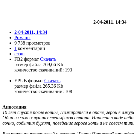
2-04-2011, 14:34
2-04-2011, 14:34
Романы
9 738 просмотров
1
комментарий
слэш
FB2 формат
Скачать
размер файла 769,66 Kb
количество cкачиваний: 193
EPUB формат
Скачать
размер файла 265,36 Kb
количество cкачиваний: 108
Аннотация
10 лет спустя после войны, Пожиратели в опале, герои в ажур
Один из самых лучших слеш-фиков автора. Написан в виде небо
сочно, события бурлят, поведение героев хоть и не совсем тип
Все права на персонажей и сюжет "Гарри Поттера" принадле