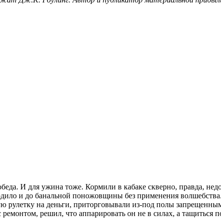
еда. И для ужина тоже. Кормили в кабаке скверно, правда, нед
оходило и до банальной поножовщины без применения волшебства
ую рулетку на деньги, приторговывали из-под полы запрещенным
с ремонтом, решил, что аппарировать он не в силах, а тащиться