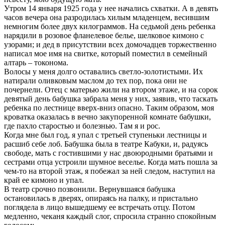
Утром 14 января 1925 года у нее начались схватки. А в девять
часов вечера она разродилась хилым младенцем, весившим
немногим более двух килограммов. На седьмой день ребенка
нарядили в розовое фланелевое белье, шелковое кимоно с
узорами; и дед в присутствии всех домочадцев торжественно
написал мое имя на свитке, который поместил в семейный
алтарь – токонома.
Волосы у меня долго оставались светло-золотистыми. Их
натирали оливковым маслом до тех пор, пока они не
почернели. Отец с матерью жили на втором этаже, и на сорок
девятый день бабушка забрала меня у них, заявив, что таскать
ребенка по лестнице вверх-вниз опасно. Таким образом, моя
кроватка оказалась в вечно закупоренной комнате бабушки,
где пахло старостью и болезнью. Там я и рос.
Когда мне был год, я упал с третьей ступеньки лестницы и
расшиб себе лоб. Бабушка была в театре Кабуки, и, радуясь
свободе, мать с гостившими у нас двоюродными братьями и
сестрами отца устроили шумное веселье. Когда мать пошла за
чем-то на второй этаж, я побежал за ней следом, наступил на
край ее кимоно и упал.
В театр срочно позвонили. Вернувшаяся бабушка
остановилась в дверях, опираясь на палку, и пристально
поглядела в лицо вышедшему ее встречать отцу. Потом
медленно, чеканя каждый слог, спросила странно спокойным