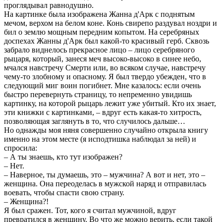
проглядывал равнодушно.
На картинке была изображена Жанна д'Арк с поднятым
мечом, верхом на белом коне. Конь свирепо раздувал ноздри и
бил о землю мощным передним копытом. На серебряных
доспехах Жанны д'Арк был какой-то красивый герб. Сквозь
забрало виднелось прекрасное лицо – лицо серебряного
рыцаря, который, занеся меч высоко-высоко в синее небо,
мчался навстречу Смерти или, во всяком случае, навстречу
чему-то злобному и опасному. Я был твердо убежден, что в
следующий миг воин погибнет. Мне казалось: если очень
быстро перевернуть страницу, то непременно увидишь
картинку, на которой рыцарь лежит уже убитый. Кто их знает,
эти книжки с картинками, – вдруг есть какая-то хитрость,
позволяющая заглянуть в то, что случилось дальше…
Но однажды моя няня совершенно случайно открыла книгу
именно на этом месте (я исподтишка наблюдал за ней) и
спросила:
– А ты знаешь, кто тут изображен?
– Нет.
– Наверное, ты думаешь, это – мужчина? А вот и нет, это –
женщина. Она переоделась в мужской наряд и отправилась
воевать, чтобы спасти свою страну.
– Женщина?!
Я был сражен. Тот, кого я считал мужчиной, вдруг
превратился в женщину. Во что же можно верить, если такой