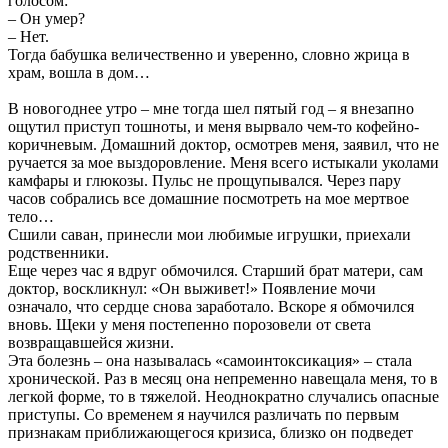
голосом:
– Он умер?
– Нет.
Тогда бабушка величественно и уверенно, словно жрица в
храм, вошла в дом…
В новогоднее утро – мне тогда шел пятый год – я внезапно
ощутил приступ тошноты, и меня вырвало чем-то кофейно-
коричневым. Домашний доктор, осмотрев меня, заявил, что не
ручается за мое выздоровление. Меня всего истыкали уколами
камфары и глюкозы. Пульс не прощупывался. Через пару
часов собрались все домашние посмотреть на мое мертвое
тело…
Сшили саван, принесли мои любимые игрушки, приехали
родственники.
Еще через час я вдруг обмочился. Старший брат матери, сам
доктор, воскликнул: «Он выживет!» Появление мочи
означало, что сердце снова заработало. Вскоре я обмочился
вновь. Щеки у меня постепенно порозовели от света
возвращавшейся жизни.
Эта болезнь – она называлась «самоинтоксикация» – стала
хронической. Раз в месяц она непременно навещала меня, то в
легкой форме, то в тяжелой. Неоднократно случались опасные
приступы. Со временем я научился различать по первым
признакам приближающегося кризиса, близко он подведет