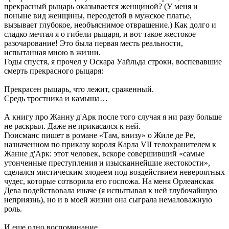
прекрасный рыцарь оказывается женщиной? (У меня и
поныне вид женщины, переодетой в мужское платье,
вызывает глубокое, необъяснимое отвращение.) Как долго и
сладко мечтал я о гибели рыцаря, и вот такое жестокое
разочарование! Это была первая месть реальности,
испытанная мною в жизни.
Годы спустя, я прочел у Оскара Уайльда строки, воспевавшие
смерть прекрасного рыцаря:
Прекрасен рыцарь, что лежит, сраженный.
Средь тростника и камыша…
А книгу про Жанну д'Арк после того случая я ни разу больше
не раскрыл. Даже не прикасался к ней.
Гюисманс пишет в романе «Там, внизу» о Жиле де Ре,
назначенном по приказу короля Карла VII телохранителем к
Жанне д'Арк: этот человек, вскоре совершивший «самые
утонченные преступления и изысканнейшие жестокости»,
сделался мистическим злодеем под воздействием невероятных
чудес, которые сотворила его госпожа. На меня Орлеанская
Дева подействовала иначе (я испытывал к ней глубочайшую
неприязнь), но и в моей жизни она сыграла немаловажную
роль.
И еще одно воспоминание.