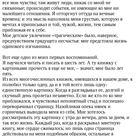
все мои чувства; там живут люди, никак со мной не
связанные; происходят события, не имеющие ко мне ни
малейшего отношения. Я отторгнут оттуда на вечные
времена; и эта мысль наполняла меня грустью, которую в
мечтах я приписывал и той, чужой, жизни, тем самым
приближая ее к себе.
Мое детское увлечение «трагическим» было, наверное,
предчувствием грядущего несчастья: мне предстояла жизнь
одинокого изгнанника.
Вот еще одно из моих первых воспоминаний.
Я научился читать и писать в шесть лет. А ту книжку с
картинками прочесть я еще не мог, – значит, мне было лет
пять.
Из всех многочисленных книжек, имевшихся в нашем доме, я
полюбил только одну, да и в той всего лишь одну-
единственную картинку. Когда я разглядывал ее, долгий и
скучный день пролетал незаметно. Если же кто-то ко мне
приближался, я чувствовал непонятный стыд и поспешно
переворачивал страницу. Назойливая опека нянек и
горничных выводила меня из себя. Мне хотелось
рассматривать эту картинку с утра до вечера, день за днем, и
так всю жизнь. Каждый раз, когда я раскрывал заветную
книгу, мое сердце сжималось; но лишь одна страница
действовала на меня подобным образом, остальные я