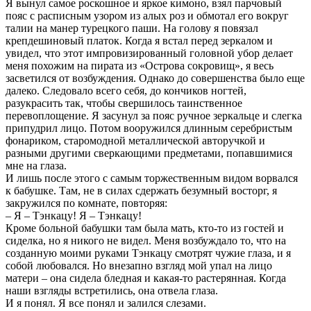
Я вынул самое роскошное и яркое кимоно, взял парчовый
пояс с расписным узором из алых роз и обмотал его вокруг
талии на манер турецкого паши. На голову я повязал
крепдешиновый платок. Когда я встал перед зеркалом и
увидел, что этот импровизированный головной убор делает
меня похожим на пирата из «Острова сокровищ», я весь
засветился от возбуждения. Однако до совершенства было еще
далеко. Следовало всего себя, до кончиков ногтей,
разукрасить так, чтобы свершилось таинственное
перевоплощение. Я засунул за пояс ручное зеркальце и слегка
припудрил лицо. Потом вооружился длинным серебристым
фонариком, старомодной металлической авторучкой и
разными другими сверкающими предметами, попавшимися
мне на глаза.
И лишь после этого с самым торжественным видом ворвался
к бабушке. Там, не в силах сдержать безумный восторг, я
закружился по комнате, повторяя:
– Я – Тэнкацу! Я – Тэнкацу!
Кроме больной бабушки там была мать, кто-то из гостей и
сиделка, но я никого не видел. Меня возбуждало то, что на
созданную моими руками Тэнкацу смотрят чужие глаза, и я
собой любовался. Но внезапно взгляд мой упал на лицо
матери – она сидела бледная и какая-то растерянная. Когда
наши взгляды встретились, она отвела глаза.
И я понял. Я все понял и залился слезами.