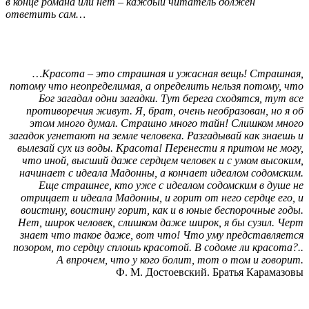
в конце романа или нет – каждый читатель должен
ответить сам…
…Красота – это страшная и ужасная вещь! Страшная,
потому что неопределимая, а определить нельзя потому, что
Бог загадал одни загадки. Тут берега сходятся, тут все
противоречия живут. Я, брат, очень необразован, но я об
этом много думал. Страшно много тайн! Слишком много
загадок угнетают на земле человека. Разгадывай как знаешь и
вылезай сух из воды. Красота! Перенести я притом не могу,
что иной, высший даже сердцем человек и с умом высоким,
начинает с идеала Мадонны, а кончает идеалом содомским.
Еще страшнее, кто уже с идеалом содомским в душе не
отрицает и идеала Мадонны, и горит от него сердце его, и
воистину, воистину горит, как и в юные беспорочные годы.
Нет, широк человек, слишком даже широк, я бы сузил. Черт
знает что такое даже, вот что! Что уму представляется
позором, то сердцу сплошь красотой. В содоме ли красота?..
А впрочем, что у кого болит, тот о том и говорит.
Ф. М. Достоевский. Братья Карамазовы