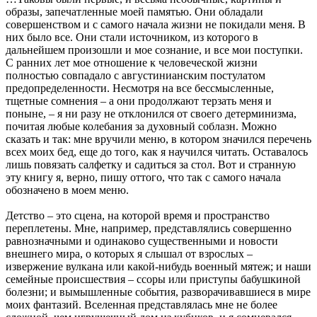
образы, запечатленные моей памятью. Они обладали
совершенством и с самого начала жизни не покидали меня. В
них было все. Они стали источником, из которого в
дальнейшем произошли и мое сознание, и все мои поступки.
С ранних лет мое отношение к человеческой жизни
полностью совпадало с августинианским постулатом
предопределенности. Несмотря на все бессмысленные,
тщетные сомнения – а они продолжают терзать меня и
поныне, – я ни разу не отклонился от своего детерминизма,
почитая любые колебания за духовный соблазн. Можно
сказать и так: мне вручили меню, в котором значился перечень
всех моих бед, еще до того, как я научился читать. Оставалось
лишь повязать салфетку и садиться за стол. Вот и странную
эту книгу я, верно, пишу оттого, что так с самого начала
обозначено в моем меню.
Детство – это сцена, на которой время и пространство
переплетены. Мне, например, представлялись совершенно
равнозначными и одинаково существенными и новости
внешнего мира, о которых я слышал от взрослых –
извержение вулкана или какой-нибудь военный мятеж; и наши
семейные происшествия – ссоры или приступы бабушкиной
болезни; и вымышленные события, разворачивавшиеся в мире
моих фантазий. Вселенная представлялась мне не более