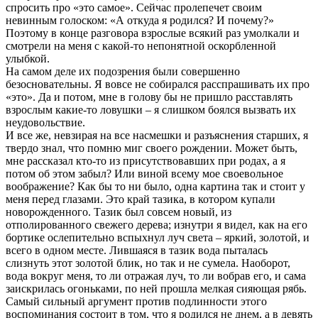
спросить про «это самое». Сейчас пролепечет своим
невинным голоском: «А откуда я родился? И почему?»
Поэтому в конце разговора взрослые всякий раз умолкали и
смотрели на меня с какой-то непонятной оскорбленной
улыбкой.
На самом деле их подозрения были совершенно
безосновательны. Я вовсе не собирался расспрашивать их про
«это». Да и потом, мне в голову бы не пришло расставлять
взрослым какие-то ловушки – я слишком боялся вызвать их
неудовольствие.
И все же, невзирая на все насмешки и разъяснения старших, я
твердо знал, что помню миг своего рождении. Может быть,
мне рассказал кто-то из присутствовавших при родах, а я
потом об этом забыл? Или виной всему мое своевольное
воображение? Как бы то ни было, одна картина так и стоит у
меня перед глазами. Это край тазика, в котором купали
новорожденного. Тазик был совсем новый, из
отполированного свежего дерева; изнутри я видел, как на его
бортике ослепительно вспыхнул луч света – яркий, золотой, и
всего в одном месте. Лившаяся в тазик вода пыталась
слизнуть этот золотой блик, но так и не сумела. Наоборот,
вода вокруг меня, то ли отражая луч, то ли вобрав его, и сама
заискрилась огоньками, по ней прошла мелкая сияющая рябь.
Самый сильный аргумент против подлинности этого
воспоминания состоит в том, что я родился не днем, а в девять