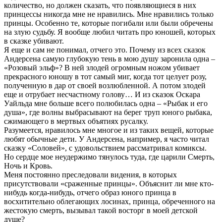
количество, но должен сказать, что появляющиеся в них
принцессы никогда мне не нравились. Мне нравились только
принцы. Особенно те, которые погибали или были обречены
на злую судьбу. Я вообще любил читать про юношей, которых
в сказке убивают.
Я еще и сам не понимал, отчего это. Почему из всех сказок
Андерсена самую глубокую тень в мою душу заронила одна –
«Розовый эльф»? В ней злодей огромным ножом убивает
прекрасного юношу в тот самый миг, когда тот целует розу,
полученную в дар от своей возлюбленной. А потом злодей
еще и отрубает несчастному голову… И из сказок Оскара
Уайльда мне больше всего полюбилась одна – «Рыбак и его
душа», где волны выбрасывают на берег труп юного рыбака,
сжимающего в мертвых объятиях русалку.
Разумеется, нравилось мне многое и из таких вещей, которые
любят обычные дети. У Андерсена, например, я часто читал
сказку «Соловей», с удовольствием рассматривал комиксы.
Но сердце мое неудержимо тянулось туда, где царили Смерть,
Ночь и Кровь.
Меня постоянно преследовали видения, в которых
присутствовали «сраженные принцы». Объяснит ли мне кто-
нибудь когда-нибудь, отчего образ юного принца в
восхитительно облегающих лосинах, принца, обреченного на
жестокую смерть, вызывал такой восторг в моей детской
душе?