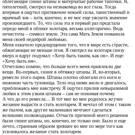
облегающие синие штаны и матерчатые рабочие тапочки. Я,
пятилетний, смотрел на незнакомца во все глаза. Тогда
впервые я ощутил притяжение некоей силы, таинственный и
мрачный зов – хотя, конечно, и не мог еще уяснить значение
произошедшего. То, что сила эта в первый раз предстала
передо мной в облике золотаря, весьма аллегорично. Ведь
нечистоты – символ земли. Эта сама Мать Земля поманила
меня своей недоброй любовью.
Меня охватило предощущение того, что в мире есть страсти,
обжигающие не меньше огня. Я смотрел на золотаря снизу
вверх и вдруг подумал: «Хочу быть таким, как он». И еще:
«Хочу быть им».
Отчетливо помню, что больше всего меня привлекли две
вещи. Во-первых, синие в обтяжку штаны. И, во-вторых,
ремесло этого парня. Штаны плотно облегали его ноги и
нижнюю часть туловища. Тело под ними жило и двигалось,
приближаясь мне навстречу. Я ощутил прилив невыразимой
любви к этим узким штанам – сам не понимая почему.
А что до его ремесла… В тот миг во мне родилось жгучее
желание вырасти и стать золотарем. Я мечтал об этом с таким
же пылом, как другие мальчишки мечтают сделаться
великими полководцами. Отчасти причиной моего решения
были синие штаны, но, конечно, не только они. Было и еще
нечто, странным образом зревшее во мне по мере того как
усиливалось желание стать золотарем.