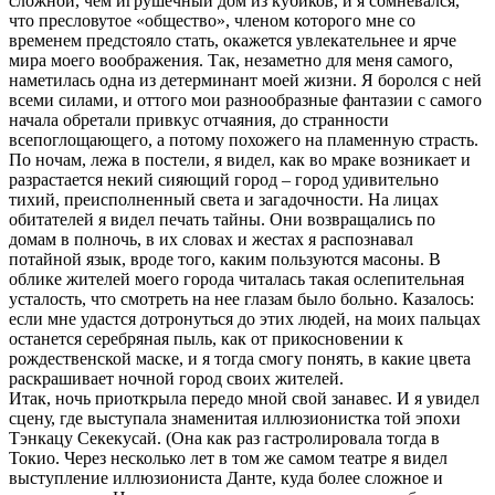
сложной, чем игрушечный дом из кубиков, и я сомневался,
что пресловутое «общество», членом которого мне со
временем предстояло стать, окажется увлекательнее и ярче
мира моего воображения. Так, незаметно для меня самого,
наметилась одна из детерминант моей жизни. Я боролся с ней
всеми силами, и оттого мои разнообразные фантазии с самого
начала обретали привкус отчаяния, до странности
всепоглощающего, а потому похожего на пламенную страсть.
По ночам, лежа в постели, я видел, как во мраке возникает и
разрастается некий сияющий город – город удивительно
тихий, преисполненный света и загадочности. На лицах
обитателей я видел печать тайны. Они возвращались по
домам в полночь, в их словах и жестах я распознавал
потайной язык, вроде того, каким пользуются масоны. В
облике жителей моего города читалась такая ослепительная
усталость, что смотреть на нее глазам было больно. Казалось:
если мне удастся дотронуться до этих людей, на моих пальцах
останется серебряная пыль, как от прикосновении к
рождественской маске, и я тогда смогу понять, в какие цвета
раскрашивает ночной город своих жителей.
Итак, ночь приоткрыла передо мной свой занавес. И я увидел
сцену, где выступала знаменитая иллюзионистка той эпохи
Тэнкацу Секекусай. (Она как раз гастролировала тогда в
Токио. Через несколько лет в том же самом театре я видел
выступление иллюзиониста Данте, куда более сложное и