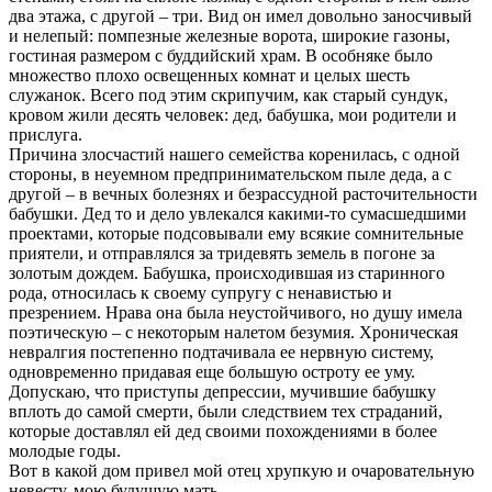
два этажа, с другой – три. Вид он имел довольно заносчивый
и нелепый: помпезные железные ворота, широкие газоны,
гостиная размером с буддийский храм. В особняке было
множество плохо освещенных комнат и целых шесть
служанок. Всего под этим скрипучим, как старый сундук,
кровом жили десять человек: дед, бабушка, мои родители и
прислуга.
Причина злосчастий нашего семейства коренилась, с одной
стороны, в неуемном предпринимательском пыле деда, а с
другой – в вечных болезнях и безрассудной расточительности
бабушки. Дед то и дело увлекался какими-то сумасшедшими
проектами, которые подсовывали ему всякие сомнительные
приятели, и отправлялся за тридевять земель в погоне за
золотым дождем. Бабушка, происходившая из старинного
рода, относилась к своему супругу с ненавистью и
презрением. Нрава она была неустойчивого, но душу имела
поэтическую – с некоторым налетом безумия. Хроническая
невралгия постепенно подтачивала ее нервную систему,
одновременно придавая еще большую остроту ее уму.
Допускаю, что приступы депрессии, мучившие бабушку
вплоть до самой смерти, были следствием тех страданий,
которые доставлял ей дед своими похождениями в более
молодые годы.
Вот в какой дом привел мой отец хрупкую и очаровательную
невесту, мою будущую мать.