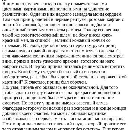
Я помню одну венгерскую сказку с замечательными
цветными картинками, выполненными на удивление
реалистично. Одна из них надолго завладела моим сердцем.
Там был принц, одетый в черные рейтузы, розовый кафтан с
золотой вышивкой, синюю мантию с алым подбоем и
опоясанный зеленым с золотом ремнем. Голову его венчал
такой же золотисто-зеленый шлем, на боку висел ярко-
красный меч, за спиной – зеленый кожаный колчан со
стрелами. В левой, одетой в белую перчатку, руке принц
сжимал лук, а правой опирался о ствол могучего дерева. С
величаво-меланхоличным выражением лица юноша смотрел
вниз, прямо в пасть ужасного дракона, готового на него
наброситься. В чертах принца читалась решимость встретить
смерть. Если б ему суждено было выйти из схватки
победителем, разве был бы я до такой степени заворожен этой
картиной? К счастью, принц был обречен.
Но, увы, гибель его оказалась не окончательной. Для того
чтобы спасти сестру и жениться на прекрасной волшебной
принцессе, он должен был семь раз вынести испытание
смертью. Но во рту у принца имелся заветный алмаз,
благодаря которому он всякий раз воскресал и в конце концов
добился своего счастья. На моей любимой картинке
изображалась его первая смерть – испытание пастью дракона.
Потом принца схватит гигантский паук, который пронзит его
тело отравленным жалом и «пожрет без остатка». Еще герою