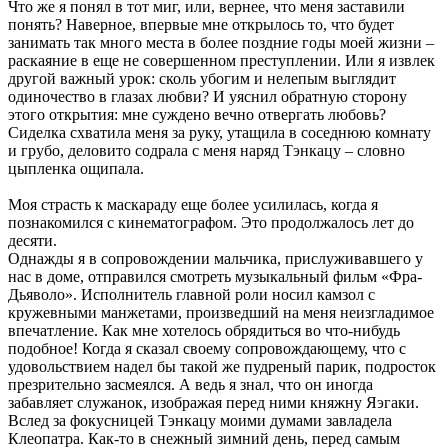
Что же я понял в тот миг, или, вернее, что меня заставили
понять? Наверное, впервые мне открылось то, что будет
занимать так много места в более поздние годы моей жизни –
раскаяние в еще не совершенном преступлении. Или я извлек
другой важный урок: сколь убогим и нелепым выглядит
одиночество в глазах любви? И уяснил обратную сторону
этого открытия: мне суждено вечно отвергать любовь?
Сиделка схватила меня за руку, утащила в соседнюю комнату
и грубо, деловито содрала с меня наряд Тэнкацу – словно
цыпленка ощипала.
Моя страсть к маскараду еще более усилилась, когда я
познакомился с кинематографом. Это продолжалось лет до
десяти.
Однажды я в сопровождении мальчика, прислуживавшего у
нас в доме, отправился смотреть музыкальный фильм «Фра-
Дьяволо». Исполнитель главной роли носил камзол с
кружевными манжетами, произведший на меня неизгладимое
впечатление. Как мне хотелось обрядиться во что-нибудь
подобное! Когда я сказал своему сопровождающему, что с
удовольствием надел бы такой же пудреный парик, подросток
презрительно засмеялся. А ведь я знал, что он иногда
забавляет служанок, изображая перед ними княжну Яэгаки.
Вслед за фокусницей Тэнкацу моими думами завладела
Клеопатра. Как-то в снежный зимний день, перед самым