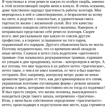
Я чувствовал в этом ремесле какую-то особую скорбь, именно
к этой испепеляющей скорби меня и влекло. Я очень осязаемо,
даже чувственно ощущал трагичность работы золотаря. Мне
мерещилось в ней и самоотвержение, и безразличие ко всему
на свете, и родство с опасностью, и удивительная смесь
тщетности жизни с жизненной силой. Все эти качества
совершенно покорили пятилетнего мальчика. Наверное, я
неправильно представлял себе ремесло золотаря. Скорее
всего, мне рассказывали про какую-то совсем другую
профессию, а я перенес услышанное на того парня,
пораженный его нарядом. Другого объяснения быть не могло.
Поэтому неудивительно, что со временем мной овладели
иные мечты. Сначала я хотел стать водителем «цветочного
трамвая» (так назывались разукрашенные трамваи, ездившие
по улицам в дни праздников), потом – контролером в метро. А
все потому, что мне чудилось в их работе нечто «трагическое»,
нечто такое, о чем я не имел понятия, от чего я был навечно
отстранен. Вот, например, контролер метро: разве не веяло
ароматом трагедии от того, как дисгармонировала его синяя,
украшенная золотыми пуговицами форма с резким запахом
резины и мяты, которыми постоянно несло тогда из подземки?
Я был просто уверен, что жизнь человека, вынужденного
находиться среди такого запаха, непременно «трагична».
Итак, у меня было собственное определение «трагического»:
нечто, происходящее в недоступном мне месте, куда стремятся