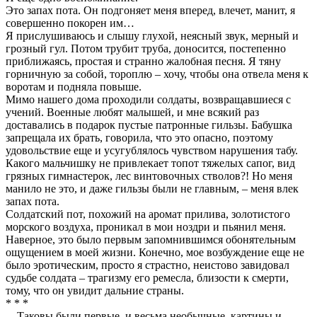
Это запах пота. Он подгоняет меня вперед, влечет, манит, я
совершенно покорен им…
Я прислушиваюсь и слышу глухой, неясный звук, мерный и
грозный гул. Потом трубит труба, доносится, постепенно
приближаясь, простая и странно жалобная песня. Я тяну
горничную за собой, тороплю – хочу, чтобы она отвела меня к
воротам и подняла повыше.
Мимо нашего дома проходили солдаты, возвращавшиеся с
учений. Военные любят малышей, и мне всякий раз
доставались в подарок пустые патронные гильзы. Бабушка
запрещала их брать, говорила, что это опасно, поэтому
удовольствие еще и усугублялось чувством нарушения табу.
Какого мальчишку не привлекает топот тяжелых сапог, вид
грязных гимнастерок, лес винтовочных стволов?! Но меня
манило не это, и даже гильзы были не главным, – меня влек
запах пота.
Солдатский пот, похожий на аромат прилива, золотистого
морского воздуха, проникал в мои ноздри и пьянил меня.
Наверное, это было первым запомнившимся обонятельным
ощущением в моей жизни. Конечно, мое возбуждение еще не
было эротическим, просто я страстно, неистово завидовал
судьбе солдата – трагизму его ремесла, близости к смерти,
тому, что он увидит дальние страны.
* * *
…Таковы были первые, и весьма необычные, картины и