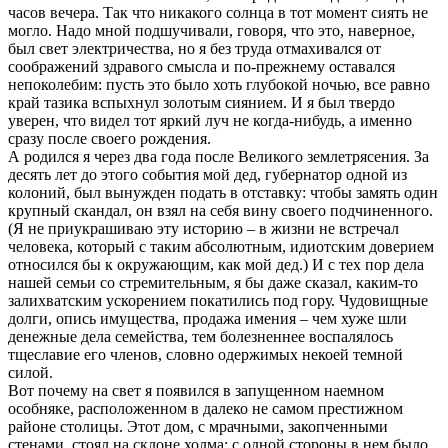
часов вечера. Так что никакого солнца в тот момент сиять не
могло. Надо мной подшучивали, говоря, что это, наверное,
был свет электричества, но я без труда отмахивался от
соображений здравого смысла и по-прежнему оставался
непоколебим: пусть это было хоть глубокой ночью, все равно
край тазика вспыхнул золотым сиянием. И я был твердо
уверен, что видел тот яркий луч не когда-нибудь, а именно
сразу после своего рождения.
А родился я через два года после Великого землетрясения. За
десять лет до этого события мой дед, губернатор одной из
колоний, был вынужден подать в отставку: чтобы замять один
крупный скандал, он взял на себя вину своего подчиненного.
(Я не приукрашиваю эту историю – в жизни не встречал
человека, который с таким абсолютным, идиотским доверием
относился бы к окружающим, как мой дед.) И с тех пор дела
нашей семьи со стремительным, я бы даже сказал, каким-то
залихватским ускорением покатились под гору. Чудовищные
долги, опись имущества, продажа имения – чем хуже шли
денежные дела семейства, тем болезненнее воспалялось
тщеславие его членов, словно одержимых некоей темной
силой.
Вот почему на свет я появился в запущенном наемном
особняке, расположенном в далеко не самом престижном
районе столицы. Этот дом, с мрачными, закопченными
стенами, стоял на склоне холма; с одной стороны в нем было