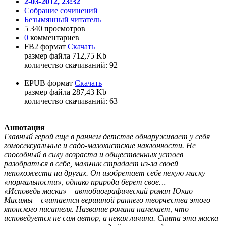
2-03-2012, 23:32
Собрание сочинений
Безымянный читатель
5 340 просмотров
0
комментариев
FB2 формат
Скачать
размер файла 712,75 Kb
количество cкачиваний: 92
EPUB формат
Скачать
размер файла 287,43 Kb
количество cкачиваний: 63
Аннотация
Главный герой еще в раннем детстве обнаруживает у себя
гомосексуальные и садо-мазохистские наклонности. Не
способный в силу возраста и общественных устоев
разобраться в себе, мальчик страдает из-за своей
непохожести на других. Он изобретает себе некую маску
«нормальности», однако природа берет свое…
«Исповедь маски» – автобиографический роман Юкио
Мисимы – считается вершиной раннего творчества этого
японского писателя. Название романа намекает, что
исповедуется не сам автор, а некая личина. Снята эта маска