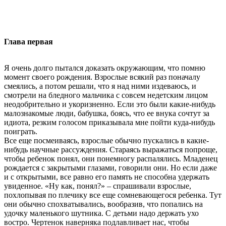
Глава первая
Я очень долго пытался доказать окружающим, что помню
момент своего рождения. Взрослые всякий раз поначалу
смеялись, а потом решали, что я над ними издеваюсь, и
смотрели на бледного мальчика с совсем недетским лицом
неодобрительно и укоризненно. Если это были какие-нибудь
малознакомые люди, бабушка, боясь, что ее внука сочтут за
идиота, резким голосом приказывала мне пойти куда-нибудь
поиграть.
Все еще посмеиваясь, взрослые обычно пускались в какие-
нибудь научные рассуждения. Стараясь выражаться попроще,
чтобы ребенок понял, они понемногу распалялись. Младенец
рождается с закрытыми глазами, говорили они. Но если даже
и с открытыми, все равно его память не способна удержать
увиденное. «Ну как, понял?» – спрашивали взрослые,
похлопывая по плечику все еще сомневающегося ребенка. Тут
они обычно спохватывались, вообразив, что попались на
удочку маленького шутника. С детьми надо держать ухо
востро. Чертенок наверняка подлавливает нас, чтобы