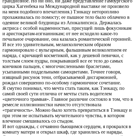
грандиозное. Но ни оно, ни даже представление гамбургского
цирка Хагенбека на Международной выставке не произвело
на меня подобного впечатления.) Тэнкацу неторопливо
прохаживалась по помосту; ее пышное тело было облачено в
одеяние великой блудницы из Апокалипсиса. Держалась
актриса с особой надменностью, присущей лишь фокусникам
и аристократам-изгнанникам; от нее исходило какое-то
печальное очарование, она казалась романтической героиней.
И все это удивительным, меланхолическим образом
гармонировало с вульгарным, фальшивым великолепием ее
наряда, с кричащей косметикой, как у дешевой певички, с
толстым слоем пудры, покрывавшей все ее тело до самых
кончиков пальцев, с многочисленными браслетами,
усыпанными поддельными самоцветами. Точнее говоря,
изящный рисунок тени, отбрасываемой дисгармонией,
рождал совершенно по-особому гармоничное сочетание.
Я смутно понимал, что мечта стать таким, как Тэнкацу, по
самой своей сути отлична от мечты стать водителем
«цветочного трамвая». Главное различие состояло в том, что в
ремесле иллюзионистки начисто отсутствовала
«трагичность». Можно было хотеть превратиться в Тэнкацу и
при этом не испытывать мучительного чувства, в котором
влечение смешивалось со стыдом.
И вот однажды, с отчаянно бьющимся сердцем, я прокрался в
комнату матери и открыл шкаф, где хранились ее наряды.