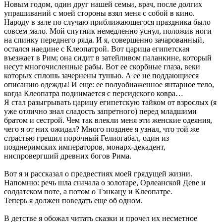
Новым годом, один друг нашей семьи, врач, после долгих
упрашиваний с моей стороны взял меня с собой в кино.
Народу в зале по случаю приближающегося праздника было
совсем мало. Мой спутник немедленно уснул, положив ноги
на спинку переднего ряда. И я, совершенно зачарованный,
остался наедине с Клеопатрой. Вот царица египетская
въезжает в Рим; она сидит в затейливом паланкине, который
несут многочисленные рабы. Вот ее скорбные глаза, веки
которых сплошь зачернены тушью. А ее не поддающиеся
описанию одежды! И еще: ее полуобнаженное янтарное тело,
когда Клеопатра поднимается с персидского ковра…
Я стал разыгрывать царицу египетскую тайком от взрослых (я
уже отлично знал сладость запретного) перед младшими
братом и сестрой. Чем так влекли меня эти женские одеяния,
чего я от них ожидал? Много позднее я узнал, что той же
страстью грешил порочный Гелиогабал, один из
позднеримских императоров, монарх-декадент,
ниспровергший древних богов Рима.
Вот я и рассказал о предвестиях моей грядущей жизни.
Напомню: речь шла сначала о золотаре, Орлеанской Деве и
солдатском поте, а потом о Тэнкацу и Клеопатре.
Теперь я должен поведать еще об одном.
В детстве я обожал читать сказки и прочел их несметное