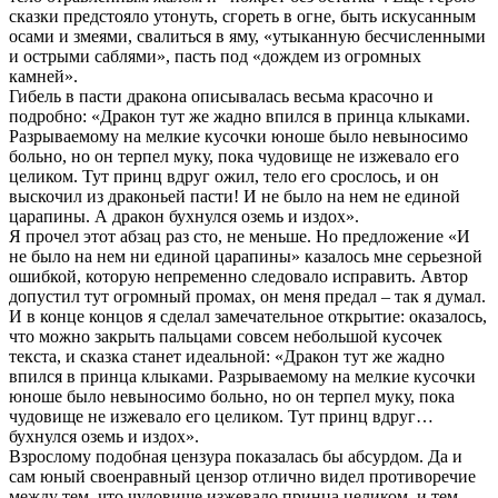
сказки предстояло утонуть, сгореть в огне, быть искусанным
осами и змеями, свалиться в яму, «утыканную бесчисленными
и острыми саблями», пасть под «дождем из огромных
камней».
Гибель в пасти дракона описывалась весьма красочно и
подробно: «Дракон тут же жадно впился в принца клыками.
Разрываемому на мелкие кусочки юноше было невыносимо
больно, но он терпел муку, пока чудовище не изжевало его
целиком. Тут принц вдруг ожил, тело его срослось, и он
выскочил из драконьей пасти! И не было на нем не единой
царапины. А дракон бухнулся оземь и издох».
Я прочел этот абзац раз сто, не меньше. Но предложение «И
не было на нем ни единой царапины» казалось мне серьезной
ошибкой, которую непременно следовало исправить. Автор
допустил тут огромный промах, он меня предал – так я думал.
И в конце концов я сделал замечательное открытие: оказалось,
что можно закрыть пальцами совсем небольшой кусочек
текста, и сказка станет идеальной: «Дракон тут же жадно
впился в принца клыками. Разрываемому на мелкие кусочки
юноше было невыносимо больно, но он терпел муку, пока
чудовище не изжевало его целиком. Тут принц вдруг…
бухнулся оземь и издох».
Взрослому подобная цензура показалась бы абсурдом. Да и
сам юный своенравный цензор отлично видел противоречие
между тем, что чудовище изжевало принца целиком, и тем,