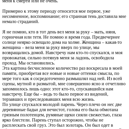
меня к смерти или не очень.
Примерно к этому периоду относится мое первое, уже
несомненное, воспоминание; его странная тень доставила мне
немало страданий.
Я не помню, кто в тот день вел меня за руку – мать, няня,
горничная или тетя. Не помню и время года. Предвечернее
солнце неярко освещало дома на холме. Женщина – какая-то
женщина – вела меня за руку вверх по улице, мы
возвращались домой. Навстречу нам кто-то спускался, и моя
провожатая, сильно потянув меня за ладонь, освободила
проход. Мы остановились.
Эта картина бесчисленное количество раз воскресала в моей
памяти, приобретая все новые и новые оттенки смысла, по
мере того как я сосредоточенно размышлял над ней. Из всей
сцены, мутной и размытой, мне совершенно ясно и отчетливо
запомнилось лишь одно: этот кто-то, спускавшийся нам
навстречу. Еще бы – ведь то было первое из видений,
терзавших и преследовавших меня всю жизнь.
По улице спускался молодой парень. Через плечо он нес две
деревянные бадьи для нечистот, голова его была обмотана
грязным полотенцем, румяные щеки сияли свежестью, глаза
ярко блестели. Парень ступал осторожно, чтобы не
расплескать свой груз. Это был золотарь. Он был одет в