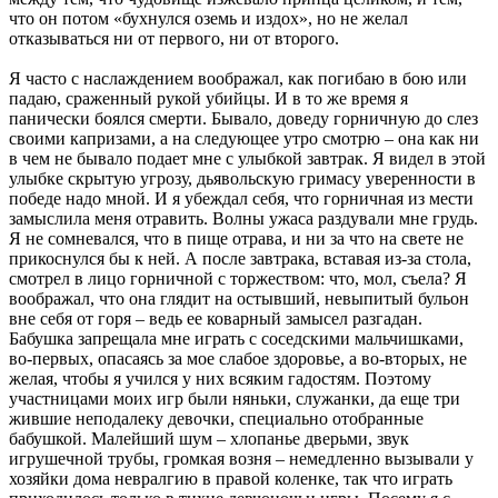
что он потом «бухнулся оземь и издох», но не желал
отказываться ни от первого, ни от второго.
Я часто с наслаждением воображал, как погибаю в бою или
падаю, сраженный рукой убийцы. И в то же время я
панически боялся смерти. Бывало, доведу горничную до слез
своими капризами, а на следующее утро смотрю – она как ни
в чем не бывало подает мне с улыбкой завтрак. Я видел в этой
улыбке скрытую угрозу, дьявольскую гримасу уверенности в
победе надо мной. И я убеждал себя, что горничная из мести
замыслила меня отравить. Волны ужаса раздували мне грудь.
Я не сомневался, что в пище отрава, и ни за что на свете не
прикоснулся бы к ней. А после завтрака, вставая из-за стола,
смотрел в лицо горничной с торжеством: что, мол, съела? Я
воображал, что она глядит на остывший, невыпитый бульон
вне себя от горя – ведь ее коварный замысел разгадан.
Бабушка запрещала мне играть с соседскими мальчишками,
во-первых, опасаясь за мое слабое здоровье, а во-вторых, не
желая, чтобы я учился у них всяким гадостям. Поэтому
участницами моих игр были няньки, служанки, да еще три
жившие неподалеку девочки, специально отобранные
бабушкой. Малейший шум – хлопанье дверьми, звук
игрушечной трубы, громкая возня – немедленно вызывали у
хозяйки дома невралгию в правой коленке, так что играть