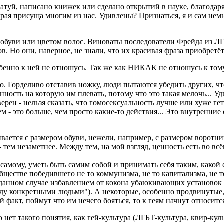
атуй, написано книжек или сделано открытий в науке, благодаря
орая присуща многим из нас. Удивлены? Признаться, я и сам нем
 обуви или цветом волос. Виноваты последователи Фрейда из ЛГ
. Но они, наверное, не знали, что их красивая фраза приобретёт
енно к ней не отношусь. Так же как НИКАК не отношусь к тому
. Горделиво отставив ножку, люди пытаются убедить других, что
 данность на которую им плевать, потому что это такая мелочь...
ерен - нельзя сказать, что гомосексуальность лучше или хуже ге
м - это больше, чем просто какие-то действия... Это внутренние
вается с размером обуви, нежели, например, с размером воротнич
м незаметнее. Между тем, на мой взгляд, ценность есть во всём, и
самому, уметь быть самим собой и принимать себя таким, какой ес
бществе победившего не то коммунизма, не то капитализма, не т
В данном случае избавлением от кокона убаюкивающих установок
между конкретными людьми"). А некоторые, особенно продвинутые
ый факт, поймут что им нечего бояться, то к геям начнут относи
ет такого понятия, как гей-культура (ЛГБТ-культура, квир-куль