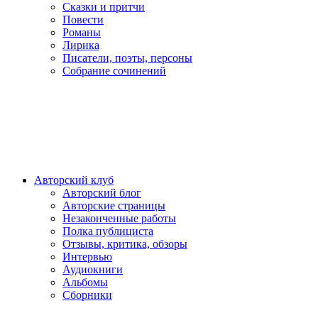
Сказки и притчи
Повести
Романы
Лирика
Писатели, поэты, персоны
Собрание сочинений
Авторский клуб
Авторский блог
Авторские страницы
Незаконченные работы
Полка публициста
Отзывы, критика, обзоры
Интервью
Аудиокниги
Альбомы
Сборники