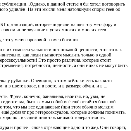
 сублимации...Однако, в данной статье я бы хотел поговорить
ного удивлён. На эти мысли меня натолкнули споры геев об
БТ организаций, которые подняли на щит эту метафору и
 совсем иное звучание в устах многих и многих геев.
, что у меня сороковой размер ботинок.
 в их гомосексуальности нет никакой ценности, что это как
 Удивительно, как люди пытаются мыслить только в одной
теросексуальности! Это просто различия, которые стоит
 стремления, потребности, ценности, а они никак не могут быть
ка у рубашки. Очевидно, в этом всё-таки есть какая-то
 в цвете волос, и в росте, и в размере обуви, и в ...
ть. Фраза, конечно, банальная, избитая, но, увы, не
о идиотизма, быть самим собой всё ещё остаётся большой
 о том, что мы все одинаковые (при этом обычно мелким
, ещё добавят про гетеросексуалов, которые должны понимать,
тся хорошо - высший пилотаж мнимой толерантности.
тура и прочее - слова отражающие одно и то же). Они говорят,