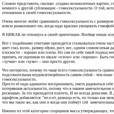
Сложно представить, сколько создано великолепных картин, ст
немного о другой сублимации - гомосексуальности. О той, кот
отношении к своей гомосексуальности.
Очень многие любят сравнивать гомосексуальность с размером
вовсю размахивают ею, когда надо красиво увещевать гомофобов
Я НИКАК не отношусь к своей ориентации. Вообще никак особ
Вот с подобными ответами приходится сталкиваться очень часто
цвет глаз, волос, размер обуви, рост, вес, одним словом некая
плоскости – хорошо или плохо. Но сам по себе такой подход нев
принять, не оценивая по шкале «плохо» или «хорошо». Быть гее
«лучше» или «хуже» – они просто другие.
Что интересно, почему-то чаще всего гомосексуальность сравни
подсознательная неудовлетворённость самим собой - чем ниже - те
гомосексуальности.
Просто её надо адекватно воспринимать, уметь радоваться себе 
потерявшая актуальности, потому что в нашем замечательном о
роскошью. За это приходится платить. И не всегда деньгами. 
шрифтом добавляется: "не-е-ет, разница есть, но только как 
что мы такие же, как они и когда они поймут сей замечательн
Именно из этой категории спорщиков масса утверждающих, что н