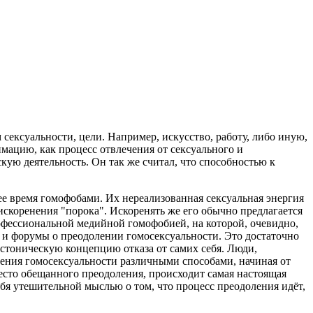
ексуальности, цели. Например, искусство, работу, либо иную,
имацию, как процесс отвлечения от сексуального и
ую деятельность. Он так же считал, что способностью к
ее время гомофобами. Их нереализованная сексуальная энергия
искоренения "порока". Искоренять же его обычно предлагается
рофессиональной медийной гомофобией, на которой, очевидно,
 и форумы о преодолении гомосексуальности. Это достаточно
стоническую концепцию отказа от самих себя. Люди,
оления гомосексуальности различными способами, начиная от
место обещанного преодоления, происходит самая настоящая
бя утешительной мыслью о том, что процесс преодоления идёт,