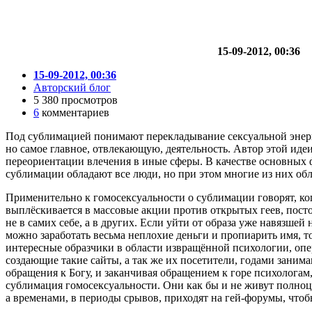
15-09-2012, 00:36
15-09-2012, 00:36
Авторский блог
5 380 просмотров
6
комментариев
Под сублимацией понимают перекладывание сексуальной энерги
но самое главное, отвлекающую, деятельность. Автор этой иде
переориентации влечения в иные сферы. В качестве основных 
сублимации обладают все люди, но при этом многие из них об
Применительно к гомосексуальности о сублимации говорят, ког
выплёскивается в массовые акции против открытых геев, посто
не в самих себе, а в других. Если уйти от образа уже навязш
можно заработать весьма неплохие деньги и пропиарить имя, 
интересные образчики в области извращённой психологии, оп
создающие такие сайты, а так же их посетители, годами заним
обращения к Богу, и заканчивая обращением к горе психологам
сублимация гомосексуальности. Они как бы и не живут полноце
а временами, в периоды срывов, приходят на гей-форумы, чтоб