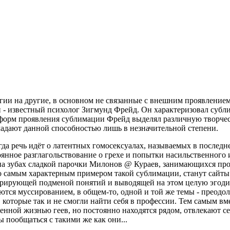
и на другие, в основном не связанные с внешним проявлением с
и - известный психолог Зигмунд Фрейд. Он характеризовал субл
форм проявления сублимации Фрейд выделял различную творческ
ладают данной способностью лишь в незначительной степени.
да речь идёт о латентных гомосексуалах, называемых в последн
янное разглагольствование о грехе и попытки насильственного 
ей на зубах сладкой парочки Милонов @ Кураев, занимающихся п
то самым характерным примером такой сублимации, станут сайты
ерирующей подменой понятий и выводящей на этом целую эгоди
аются муссированием, в общем-то, одной и той же темы - преод
, которые так и не смогли найти себя в профессии. Тем самым в
нной жизнью геев, но постоянно находятся рядом, отвлекают се
ы пообщаться с такими же как они...