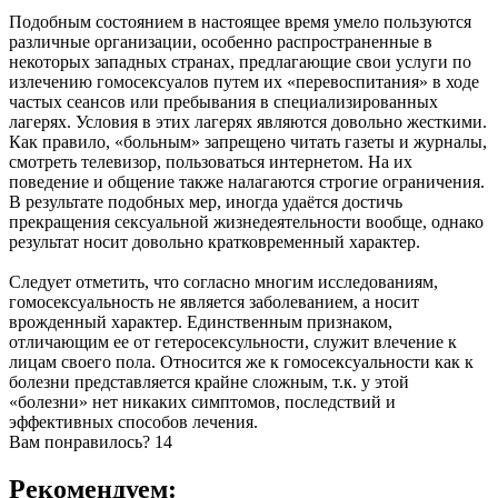
Подобным состоянием в настоящее время умело пользуются
различные организации, особенно распространенные в
некоторых западных странах, предлагающие свои услуги по
излечению гомосексуалов путем их «перевоспитания» в ходе
частых сеансов или пребывания в специализированных
лагерях. Условия в этих лагерях являются довольно жесткими.
Как правило, «больным» запрещено читать газеты и журналы,
смотреть телевизор, пользоваться интернетом. На их
поведение и общение также налагаются строгие ограничения.
В результате подобных мер, иногда удаётся достичь
прекращения сексуальной жизнедеятельности вообще, однако
результат носит довольно кратковременный характер.
Следует отметить, что согласно многим исследованиям,
гомосексуальность не является заболеванием, а носит
врожденный характер. Единственным признаком,
отличающим ее от гетеросексульности, служит влечение к
лицам своего пола. Относится же к гомосексуальности как к
болезни представляется крайне сложным, т.к. у этой
«болезни» нет никаких симптомов, последствий и
эффективных способов лечения.
Вам понравилось?
14
Рекомендуем: