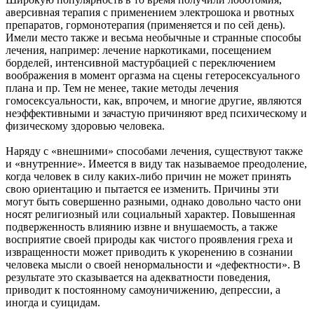
аверсивная терапия с применением электрошока и рвотных
препаратов, гормонотерапия (применяется и по сей день).
Имели место также и весьма необычные и странные способы
лечения, например: лечение наркотиками, посещением
борделей, интенсивной мастурбацией с переключением
воображения в момент оргазма на сцены гетеросексуального
плана и пр. Тем не менее, такие методы лечения
гомосексуальности, как, впрочем, и многие другие, являются
неэффективными и зачастую причиняют вред психическому и
физическому здоровью человека.
Наряду с «внешними» способами лечения, существуют также
и «внутренние». Имеется в виду так называемое преодоление,
когда человек в силу каких-либо причин не может принять
свою ориентацию и пытается ее изменить. Причины эти
могут быть совершенно разными, однако довольно часто они
носят религиозный или социальный характер. Повышенная
подверженность влиянию извне и внушаемость, а также
восприятие своей природы как чистого проявления греха и
извращенности может приводить к укоренению в сознании
человека мысли о своей ненормальности и «дефектности». В
результате это сказывается на адекватности поведения,
приводит к постоянному самоуничижению, депрессии, а
иногда и суицидам.