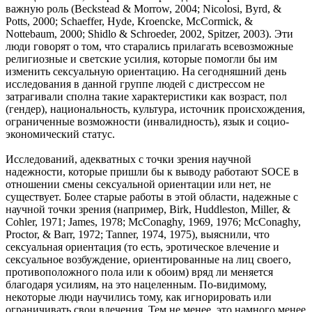
важную роль (Beckstead & Morrow, 2004; Nicolosi, Byrd, &
Potts, 2000; Schaeffer, Hyde, Kroencke, McCormick, &
Nottebaum, 2000; Shidlo & Schroeder, 2002, Spitzer, 2003). Эти
люди говорят о том, что старались прилагать всевозможные
религиозные и светские усилия, которые помогли бы им
изменить сексуальную ориентацию. На сегодняшний день
исследования в данной группе людей с дистрессом не
затрагивали сполна такие характеристики как возраст, пол
(гендер), национальность, культура, источник происхождения,
ограниченные возможности (инвалидность), язык и социо-
экономический статус.
Исследований, адекватных с точки зрения научной
надежности, которые пришли бы к выводу работают SOCE в
отношении смены сексуальной ориентации или нет, не
существует. Более старые работы в этой области, надежные с
научной точки зрения (например, Birk, Huddleston, Miller, &
Cohler, 1971; James, 1978; McConaghy, 1969, 1976; McConaghy,
Proctor, & Barr, 1972; Tanner, 1974, 1975), выяснили, что
сексуальная ориентация (то есть, эротическое влечение и
сексуальное возбуждение, ориентированные на лиц своего,
противоположного пола или к обоим) вряд ли меняется
благодаря усилиям, на это нацеленным. По-видимому,
некоторые люди научились тому, как игнорировать или
ограничивать свои влечения. Тем не менее, это намного менее