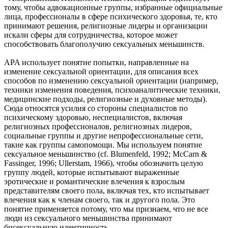
тому, чтобы адвокационные группы, избранные официальные
лица, профессионалы в сфере психического здоровья, те, кто
принимают решения, религиозные лидеры и организации
искали сферы для сотрудничества, которое может
способствовать благополучию сексуальных меньшинств.
APA использует понятие попытки, направленные на
изменение сексуальной ориентации, для описания всех
способов по изменению сексуальной ориентации (например,
техники изменения поведения, психоаналитические техники,
медицинские подходы, религиозные и духовные методы).
Сюда относятся усилия со стороны специалистов по
психическому здоровью, неспециалистов, включая
религиозных профессионалов, религиозных лидеров,
социальные группы и другие непрофессиональные сети,
такие как группы самопомощи. Мы используем понятие
сексуальное меньшинство (cf. Blumenfeld, 1992; McCarn &
Fassinger, 1996; Ullerstam, 1966), чтобы обозначить целую
группу людей, которые испытывают выраженные
эротические и романтические влечения к взрослым
представителям своего пола, включая тех, кто испытывает
влечения как к членам своего, так и другого пола. Это
понятие применяется потому, что мы признаем, что не все
люди из сексуального меньшинства принимают
бисексуальную идентичность.