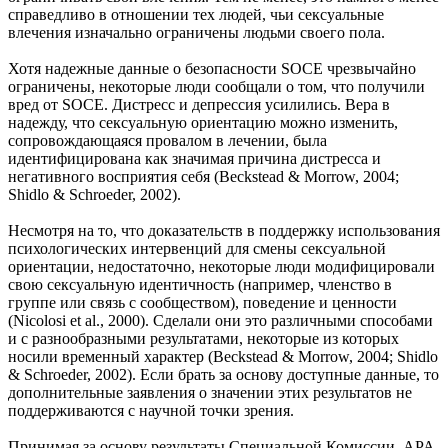
справедливо в отношении тех людей, чьи сексуальные
влечения изначально ограничены людьми своего пола.
Хотя надежные данные о безопасности SOCE чрезвычайно
ограничены, некоторые люди сообщали о том, что получили
вред от SOCE. Дистресс и депрессия усилились. Вера в
надежду, что сексуальную ориентацию можно изменить,
сопровождающаяся провалом в лечении, была
идентифицирована как значимая причина дистресса и
негативного восприятия себя (Beckstead & Morrow, 2004;
Shidlo & Schroeder, 2002).
Несмотря на то, что доказательств в поддержку использования
психологических интервенций для смены сексуальной
ориентации, недостаточно, некоторые люди модифицировали
свою сексуальную идентичность (например, членство в
группе или связь с сообществом), поведение и ценности
(Nicolosi et al., 2000). Сделали они это различными способами
и с разнообразными результатами, некоторые из которых
носили временный характер (Beckstead & Morrow, 2004; Shidlo
& Schroeder, 2002). Если брать за основу доступные данные, то
дополнительные заявления о значении этих результатов не
поддерживаются с научной точки зрения.
Принимая за основу результаты Специальной Комиссии, APA