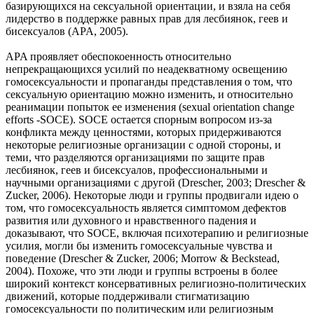
базирующихся на сексуальной ориентации, и взяла на себя
лидерство в поддержке равных прав для лесбиянок, геев и
бисексуалов (APA, 2005).
APA проявляет обеспокоенность относительно
непрекращающихся усилий по неадекватному освещению
гомосексуальности и пропаганды представления о том, что
сексуальную ориентацию можно изменить, и относительно
реанимации попыток ее изменения (sexual orientation change
efforts -SOCE). SOCE остается спорным вопросом из-за
конфликта между ценностями, которых придерживаются
некоторые религиозные организации с одной стороны, и
теми, что разделяются организациями по защите прав
лесбиянок, геев и бисексуалов, профессиональными и
научными организациями с другой (Drescher, 2003; Drescher &
Zucker, 2006). Некоторые люди и группы продвигали идею о
том, что гомосексуальность является симптомом дефектов
развития или духовного и нравственного падения и
доказывают, что SOCE, включая психотерапию и религиозные
усилия, могли бы изменить гомосексуальные чувства и
поведение (Drescher & Zucker, 2006; Morrow & Beckstead,
2004). Похоже, что эти люди и группы встроены в более
широкий контекст консервативных религиозно-политических
движений, которые поддерживали стигматизацию
гомосексуальности по политическим или религиозным