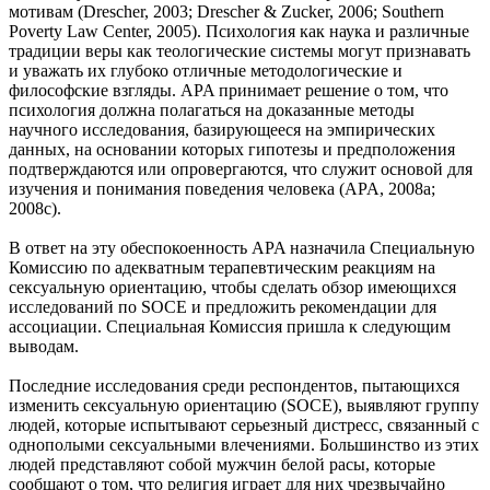
мотивам (Drescher, 2003; Drescher & Zucker, 2006; Southern
Poverty Law Center, 2005). Психология как наука и различные
традиции веры как теологические системы могут признавать
и уважать их глубоко отличные методологические и
философские взгляды. APA принимает решение о том, что
психология должна полагаться на доказанные методы
научного исследования, базирующееся на эмпирических
данных, на основании которых гипотезы и предположения
подтверждаются или опровергаются, что служит основой для
изучения и понимания поведения человека (APA, 2008a;
2008c).
В ответ на эту обеспокоенность APA назначила Специальную
Комиссию по адекватным терапевтическим реакциям на
сексуальную ориентацию, чтобы сделать обзор имеющихся
исследований по SOCE и предложить рекомендации для
ассоциации. Специальная Комиссия пришла к следующим
выводам.
Последние исследования среди респондентов, пытающихся
изменить сексуальную ориентацию (SOCE), выявляют группу
людей, которые испытывают серьезный дистресс, связанный с
однополыми сексуальными влечениями. Большинство из этих
людей представляют собой мужчин белой расы, которые
сообщают о том, что религия играет для них чрезвычайно