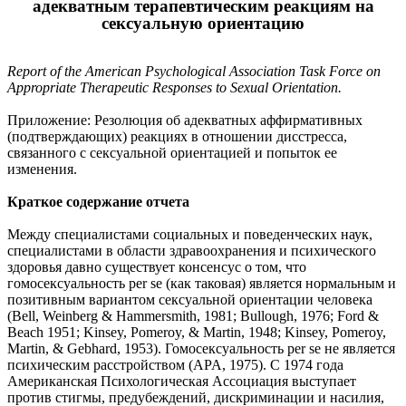
адекватным терапевтическим реакциям на
сексуальную ориентацию
Report of the American Psychological Association Task Force on
Appropriate Therapeutic Responses to Sexual Orientation.
Приложение: Резолюция об адекватных аффирмативных
(подтверждающих) реакциях в отношении дисстресса,
связанного с сексуальной ориентацией и попыток ее
изменения.
Краткое содержание отчета
Между специалистами социальных и поведенческих наук,
специалистами в области здравоохранения и психического
здоровья давно существует консенсус о том, что
гомосексуальность per se (как таковая) является нормальным и
позитивным вариантом сексуальной ориентации человека
(Bell, Weinberg & Hammersmith, 1981; Bullough, 1976; Ford &
Beach 1951; Kinsey, Pomeroy, & Martin, 1948; Kinsey, Pomeroy,
Martin, & Gebhard, 1953). Гомосексуальность per se не является
психическим расстройством (APA, 1975). С 1974 года
Американская Психологическая Ассоциация выступает
против стигмы, предубеждений, дискриминации и насилия,