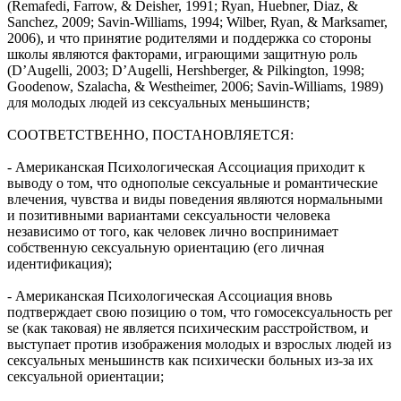
(Remafedi, Farrow, & Deisher, 1991; Ryan, Huebner, Diaz, &
Sanchez, 2009; Savin-Williams, 1994; Wilber, Ryan, & Marksamer,
2006), и что принятие родителями и поддержка со стороны
школы являются факторами, играющими защитную роль
(D’Augelli, 2003; D’Augelli, Hershberger, & Pilkington, 1998;
Goodenow, Szalacha, & Westheimer, 2006; Savin-Williams, 1989)
для молодых людей из сексуальных меньшинств;
СООТВЕТСТВЕННО, ПОСТАНОВЛЯЕТСЯ:
- Американская Психологическая Ассоциация приходит к
выводу о том, что однополые сексуальные и романтические
влечения, чувства и виды поведения являются нормальными
и позитивными вариантами сексуальности человека
независимо от того, как человек лично воспринимает
собственную сексуальную ориентацию (его личная
идентификация);
- Американская Психологическая Ассоциация вновь
подтверждает свою позицию о том, что гомосексуальность per
se (как таковая) не является психическим расстройством, и
выступает против изображения молодых и взрослых людей из
сексуальных меньшинств как психически больных из-за их
сексуальной ориентации;