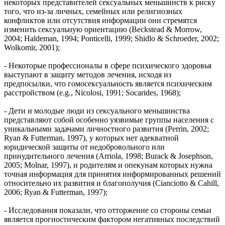
некоторых представителей сексуальных меньшинств к риску
того, что из-за личных, семейных или религиозных
конфликтов или отсутствия информации они стремятся
изменить сексуальную ориентацию (Beckstead & Morrow,
2004; Haldeman, 1994; Ponticelli, 1999; Shidlo & Schroeder, 2002;
Wolkomir, 2001);
- Некоторые профессионалы в сфере психического здоровья
выступают в защиту методов лечения, исходя из
предпосылки, что гомосексуальность является психическим
расстройством (e.g., Nicolosi, 1991; Socarides, 1968);
- Дети и молодые люди из сексуального меньшинства
представляют собой особенно уязвимые группы населения с
уникальными задачами личностного развития (Perrin, 2002;
Ryan & Futterman, 1997), у которых нет адекватной
юридической защиты от недобровольного или
принудительного лечения (Arriola, 1998; Burack & Josephson,
2005; Molnar, 1997), и родителям и опекунам которых нужна
точная информация для принятия информированных решений
относительно их развития и благополучия (Cianciotto & Cahill,
2006; Ryan & Futterman, 1997);
- Исследования показали, что отторжение со стороны семьи
является прогностическим фактором негативных последствий