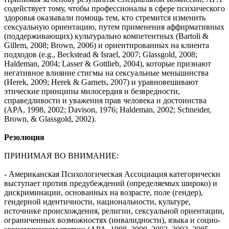
содействует тому, чтобы профессионалы в сфере психического
здоровья оказывали помощь тем, кто стремится изменить
сексуальную ориентацию, путем применения аффирмативных
(поддерживающих) культурально компетентных (Bartoli &
Gillem, 2008; Brown, 2006) и ориентированных на клиента
подходов (e.g., Beckstead & Israel, 2007; Glassgold, 2008;
Haldeman, 2004; Lasser & Gottlieb, 2004), которые признают
негативное влияние стигмы на сексуальные меньшинства
(Herek, 2009; Herek & Garnets, 2007) и уравновешивают
этические принципы милосердия и безвредности,
справедливости и уважения прав человека и достоинства
(APA, 1998, 2002; Davison, 1976; Haldeman, 2002; Schneider,
Brown, & Glassgold, 2002).
Резолюция
ПРИНИМАЯ ВО ВНИМАНИЕ:
- Американская Психологическая Ассоциация категорически
выступает против предубеждений (определяемых широко) и
дискриминации, основанных на возрасте, поле (гендер),
гендерной идентичности, национальности, культуре,
источнике происхождения, религии, сексуальной ориентации,
ограниченных возможностях (инвалидности), языка и социо-