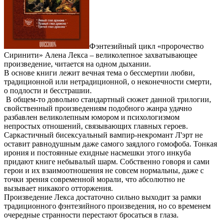
Фэнтезийный цикл «пророчество
Сиринити» Алена Лекса – великолепное захватывающее
произведение, читается на одном дыхании.
В основе книги лежит вечная тема о бессмертии любви,
традиционной или нетрадиционной, о неконечности смерти,
о подлости и бесстрашии.
В общем-то довольно стандартный сюжет данной трилогии,
свойственный произведениям подобного жанра удачно
разбавлен великолепным юмором и психологизмом
непростых отношений, связывающих главных героев.
Саркастичный бисексуальный вампир-некромант Л'эрт не
оставит равнодушным даже самого заядлого гомофоба. Тонкая
ирония и постоянные ехидные насмешки этого инкуба
придают книге небывалый шарм. Собственно говоря и сами
герои и их взаимоотношения не совсем нормальны, даже с
точки зрения современной морали, что абсолютно не
вызывает никакого отторжения.
Произведение Лекса достаточно сильно выходит за рамки
традиционного фэнтезийного произведения, но со временем
очередные странности перестают бросаться в глаза.