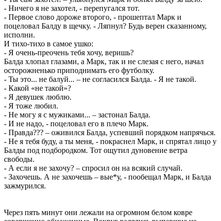
- Ничего я не захотел, - перепугался тот.
- Первое слово дороже второго, - прошептал Марк и
поцеловал Балду в щечку. - Ляпнул? Будь верен сказанному,
исполни.
И тихо-тихо в самое ушко:
- Я очень-преочень тебя хочу, веришь?
Балда хлопал глазами, а Марк, так и не слезая с него, начал
осторожненько приподнимать его футболку.
- Ты это... не балуй... – не согласился Балда. - Я не такой.
- Какой «не такой»?
- Я девушек люблю.
- Я тоже любил.
- Не могу я с мужиками... – застонал Балда.
- И не надо, - поцеловал его в плечо Марк.
- Правда??? – оживился Балда, успевший порядком напрячься.
- Не я тебя буду, а ты меня, - покраснел Марк, и спрятал лицо у
Балды под подбородком. Тот ощутил дуновение ветра
свободы.
- А если я не захочу? – спросил он на всякий случай.
- Захочешь. А не захочешь – вые*у, - пообещал Марк, и Балда
зажмурился.
Через пять минут они лежали на огромном белом ковре