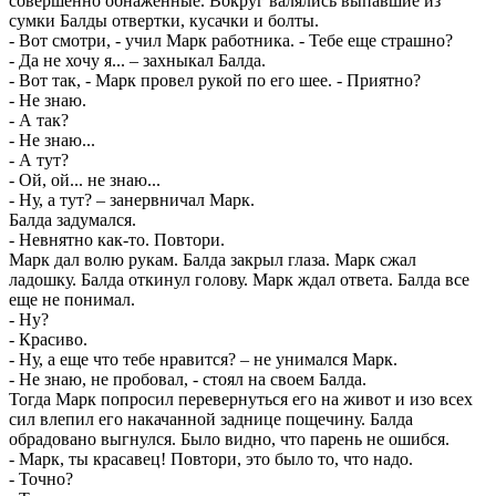
совершенно обнаженные. Вокруг валялись выпавшие из
сумки Балды отвертки, кусачки и болты.
- Вот смотри, - учил Марк работника. - Тебе еще страшно?
- Да не хочу я... – захныкал Балда.
- Вот так, - Марк провел рукой по его шее. - Приятно?
- Не знаю.
- А так?
- Не знаю...
- А тут?
- Ой, ой... не знаю...
- Ну, а тут? – занервничал Марк.
Балда задумался.
- Невнятно как-то. Повтори.
Марк дал волю рукам. Балда закрыл глаза. Марк сжал
ладошку. Балда откинул голову. Марк ждал ответа. Балда все
еще не понимал.
- Ну?
- Красиво.
- Ну, а еще что тебе нравится? – не унимался Марк.
- Не знаю, не пробовал, - стоял на своем Балда.
Тогда Марк попросил перевернуться его на живот и изо всех
сил влепил его накачанной заднице пощечину. Балда
обрадовано выгнулся. Было видно, что парень не ошибся.
- Марк, ты красавец! Повтори, это было то, что надо.
- Точно?