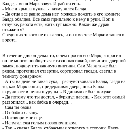
Балде, - меня Марк зовут. И работа есть.
- Мне и крыша нужна, - нахмурился Балда.
- Да отца все равно дома нет, можешь пожить в его комнате.
Балда обалдел. Все само приплыло к нему в руки. Поп в
отлучке, работа есть, жить тут можно. Какой же дурак
откажется?
Среди них такого не оказалось, и он вместе с Марком зашел в
ворота.
В течение дня он делал то, о чем просил его Марк, а просил
он не много: пообщаться с газонокосилкой, починить дверной
замок, подкрутить какие-то винтики. Сам Марк тоже был
рядом, протягивал отвертки, сортировал гвозди, светил в
темноту фонариком.
- А ты на деле не такая сука, - расчувствовался Балда, глядя на
то, как Марк сопит, придерживая дверь, пока Балда
вкручивает в петли шурупы. - В динамике был похуже.
- Да потому что ты достал, - буркнул парень. - Как этот самый
развопился... как бабка в очереди...
- Сам ты бабка.
- От бабки слышу.
- Поговори мне еще.
- Испугал ежа голым позвоночником.
- Так, - сказал Балда, отбрасывая отвертку в сторону. Дверь