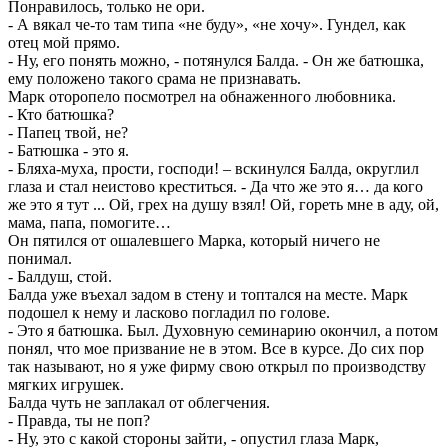
Понравилось, только не ори.
- А вякал че-то там типа «не буду», «не хочу». Гундел, как
отец мой прямо.
- Ну, его понять можно, - потянулся Балда. - Он же батюшка,
ему положено такого срама не признавать.
Марк оторопело посмотрел на обнаженного любовника.
- Кто батюшка?
- Папец твой, не?
- Батюшка - это я.
- Бляха-муха, прости, господи! – вскинулся Балда, округлил
глаза и стал неистово креститься. - Да что же это я… да кого
же это я тут ... Ой, грех на душу взял! Ой, гореть мне в аду, ой,
мама, папа, помогите…
Он пятился от ошалевшего Марка, который ничего не
понимал.
- Балдуш, стой.
Балда уже въехал задом в стену и топтался на месте. Марк
подошел к нему и ласково погладил по голове.
- Это я батюшка. Был. Духовную семинарию окончил, а потом
понял, что мое призвание не в этом. Все в курсе. До сих пор
так называют, но я уже фирму свою открыл по производству
мягких игрушек.
Балда чуть не заплакал от облегчения.
- Правда, ты не поп?
- Ну, это с какой стороны зайти, - опустил глаза Марк,