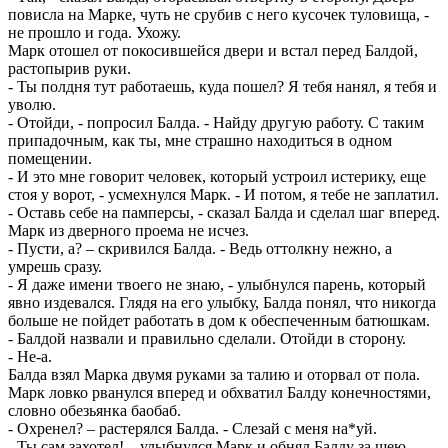
повисла на Марке, чуть не срубив с него кусочек туловища, -
не прошло и года. Ухожу.
Марк отошел от покосившейся двери и встал перед Балдой,
растопырив руки.
- Ты полдня тут работаешь, куда пошел? Я тебя нанял, я тебя и
уволю.
- Отойди, - попросил Балда. - Найду другую работу. С таким
припадочным, как ты, мне страшно находиться в одном
помещении.
- И это мне говорит человек, который устроил истерику, еще
стоя у ворот, - усмехнулся Марк. - И потом, я тебе не заплатил.
- Оставь себе на памперсы, - сказал Балда и сделал шаг вперед.
Марк из дверного проема не исчез.
- Пусти, а? – скривился Балда. - Ведь оттолкну нежно, а
умрешь сразу.
- Я даже имени твоего не знаю, - улыбнулся парень, который
явно издевался. Глядя на его улыбку, Балда понял, что никогда
больше не пойдет работать в дом к обеспеченным батюшкам.
- Балдой назвали и правильно сделали. Отойди в сторону.
- Не-а.
Балда взял Марка двумя руками за талию и оторвал от пола.
Марк ловко рванулся вперед и обхватил Балду конечностями,
словно обезьянка баобаб.
- Охренел? – растерялся Балда. - Слезай с меня на*уй.
- Ты сам захотел! – улыбнулся Марк и обнял Балду за шею.