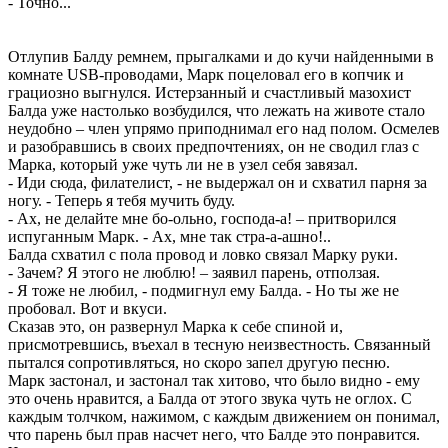
- Точно...
Отлупив Балду ремнем, прыгалками и до кучи найденными в
комнате USB-проводами, Марк поцеловал его в копчик и
грациозно выгнулся. Истерзанный и счастливый мазохист
Балда уже настолько возбудился, что лежать на животе стало
неудобно – член упрямо приподнимал его над полом. Осмелев
и разобравшись в своих предпочтениях, он не сводил глаз с
Марка, который уже чуть ли не в узел себя завязал.
- Иди сюда, филателист, - не выдержал он и схватил парня за
ногу. - Теперь я тебя мучить буду.
- Ах, не делайте мне бо-ольно, господа-а! – притворился
испуганным Марк. - Ах, мне так стра-а-ашно!..
Балда схватил с пола провод и ловко связал Марку руки.
- Зачем? Я этого не люблю! – заявил парень, отползая.
- Я тоже не любил, - подмигнул ему Балда. - Но ты же не
пробовал. Вот и вкуси.
Сказав это, он развернул Марка к себе спиной и,
присмотревшись, въехал в тесную неизвестность. Связанный
пытался сопротивляться, но скоро запел другую песню.
Марк застонал, и застонал так хитово, что было видно - ему
это очень нравится, а Балда от этого звука чуть не оглох. С
каждым толчком, нажимом, с каждым движением он понимал,
что парень был прав насчет него, что Балде это понравится.