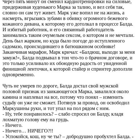
Через пять минут он сменил кардиотренировки на силовые,
придерживая худенького Марка за талию, и вел себя так,
словно он сам тут живет. Марк уже вопил не на жизнь, а
насмерть, вгрызаясь зубами в обивку огромного бежевого
кожаного дивана, к которому его дотолкал в процессе Балда.
И избитый работник, и его связанный работодатель
занимались таким очумелым сексом, о котором и не мечтали.
День был жарким, но куда было погоде до иступленного
садомазо, происходившего в батюшкином особняке!
Заканчивая марафон, Марк кричал: «Балдюш, выходи за меня
замуж!», Балда подвывал в тон что-то о брачном договоре, и
это только усиливало их обоюдную радость от увиденной
финишной ленточки, к которой стайер и спринтер доползли
одновременно.
Чуть не умерев по дороге, Балда достал свой мужской
половой признак из заикающегося Марка, завалился около
камина и наплевал на все, потому что понял – изменить
судьбу он уже не сможет. Потянув за провод, он освободил
Маркушины руки, и тот упал на пол рядом с ним.
- Ну, тебе понравилось? – слабо спросил он Балду, кладя
лохматую голову ему на грудь.
- Ничего.
- Ничего… НИЧЕГО?!!
- Успокойся, кош, ну че ты? – добродушно пробухтел Балда. -