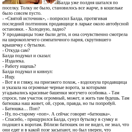
Балда уже полдня шатался по
поселку. Толку не было, становилось все жарче, в кошельке
было совсем пусто.
- «Святой источник», - попросил Балда, протягивая
последний полтинник продавщице в ларьке около автобусной
остановки. - Холодную, ладно?
У продавщицы тоже были дети, и она сочувственно смотрела
на широкоплечего симпатичного парня, скрутившего
крышечку с бутылки.
- Откуда сам?
Балда подумал и сказал:
- Издалека.
- Работу ищешь?
Балда подумал и кивнул:
- Ищу.
- Вот я и гляжу, на приезжего похож, - вздохнула продавщица
и указала на огромные черные ворота, за которыми
угадывались красивые башенки могучего особняка. - Там
спроси, там участок огромный, может, и жить там будешь. Там
батюшка наш живет, ой, суров, правда, но ты попробуй.
- Батюшка… Поп?
- Ну, по-старому «поп». А сейчас говорят «батюшка».
- Спасибо, - прищурился Балда, сунул бутылку в сумку и
подошел к воротам. Вблизи батюшек он не видел, не знал, что
они едят и в какой позе засыпают, но был уверен, что