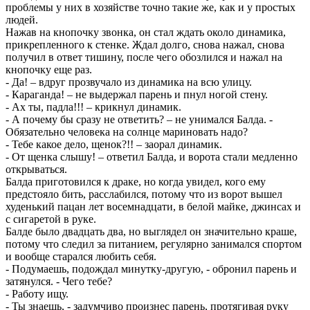
проблемы у них в хозяйстве точно такие же, как и у простых
людей.
Нажав на кнопочку звонка, он стал ждать около динамика,
прикрепленного к стенке. Ждал долго, снова нажал, снова
получил в ответ тишину, после чего обозлился и нажал на
кнопочку еще раз.
- Да! – вдруг прозвучало из динамика на всю улицу.
- Караганда! – не выдержал парень и пнул ногой стену.
- Ах ты, падла!!! – крикнул динамик.
- А почему бы сразу не ответить? – не унимался Балда. -
Обязательно человека на солнце мариновать надо?
- Тебе какое дело, щенок?!! – заорал динамик.
- От щенка слышу! – ответил Балда, и ворота стали медленно
открываться.
Балда приготовился к драке, но когда увидел, кого ему
предстояло бить, расслабился, потому что из ворот вышел
худенький пацан лет восемнадцати, в белой майке, джинсах и
с сигаретой в руке.
Балде было двадцать два, но выглядел он значительно краше,
потому что следил за питанием, регулярно занимался спортом
и вообще старался любить себя.
- Подумаешь, подождал минутку-другую, - обронил парень и
затянулся. - Чего тебе?
- Работу ищу.
- Ты знаешь, - задумчиво произнес парень, протягивая руку