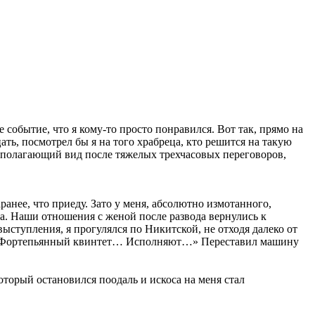
 событие, что я кому-то просто понравился. Вот так, прямо на
ать, посмотрел бы я на того храбреца, кто решится на такую
располагающий вид после тяжелых трехчасовых переговоров,
анее, что приеду. Зато у меня, абсолютно измотанного,
та. Наши отношения с женой после развода вернулись к
ыступления, я прогулялся по Никитской, не отходя далеко от
ке. Фортепьянный квинтет… Исполняют…» Переставил машину
оторый остановился поодаль и искоса на меня стал