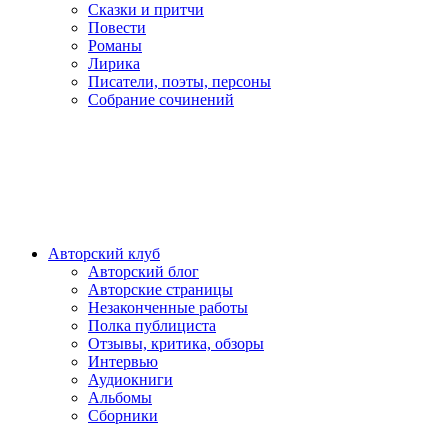
Сказки и притчи
Повести
Романы
Лирика
Писатели, поэты, персоны
Собрание сочинений
Авторский клуб
Авторский блог
Авторские страницы
Незаконченные работы
Полка публициста
Отзывы, критика, обзоры
Интервью
Аудиокниги
Альбомы
Сборники