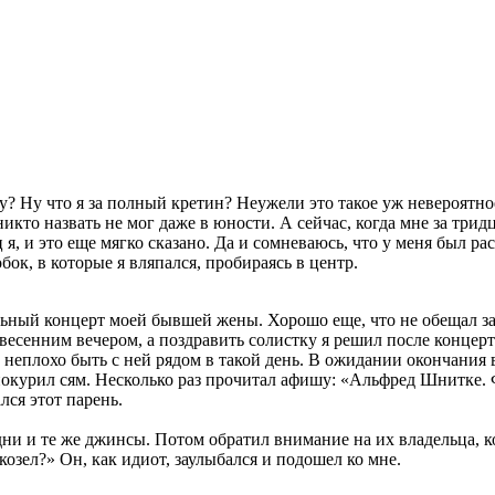
у? Ну что я за полный кретин? Неужели это такое уж невероятное
кто назвать не мог даже в юности. А сейчас, когда мне за тридц
 я, и это еще мягко сказано. Да и сомневаюсь, что у меня был 
ок, в которые я вляпался, пробираясь в центр.
ьный концерт моей бывшей жены. Хорошо еще, что не обещал зар
 весенним вечером, а поздравить солистку я решил после концер
неплохо быть с ней рядом в такой день. В ожидании окончания в
 покурил сям. Несколько раз прочитал афишу: «Альфред Шнит
лся этот парень.
дни и те же джинсы. Потом обратил внимание на их владельца, к
 козел?» Он, как идиот, заулыбался и подошел ко мне.