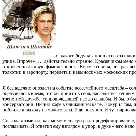
С какого бодуна я принял его за шлюх
улице. Впрочем, … действительно странно. Красавчиком меня ни
откровенно лживую фамильярность. Короче говоря, не красавец
толкотни в аэропорту, перелета и невыносимых московских проб
Я безнадежно опоздал на событие всесемейного масштаба – сол
образовалось время, что бы прийти в себя, насладиться теплым
трепетной дружбе, сопровождавшей нас до свадьбы. И было бы 
консерватории. Выпил кофе в ближайшем кафе. Покурил там,
поближе к выходу из малого зала. Еще покурил. И тут нарисова
Сначала я заметил, как мимо меня три раза продефилировали о
поглядывать. Я ответил ему взглядом в упор, в духе «чего надо