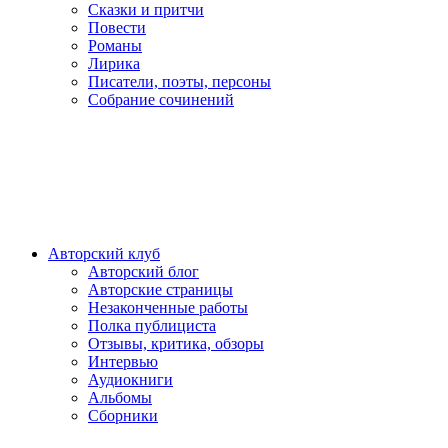
Сказки и притчи
Повести
Романы
Лирика
Писатели, поэты, персоны
Собрание сочинений
Авторский клуб
Авторский блог
Авторские страницы
Незаконченные работы
Полка публициста
Отзывы, критика, обзоры
Интервью
Аудиокниги
Альбомы
Сборники