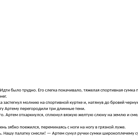
дти было трудно. Его слегка покачивало, тяжелая спортивная сумка 
нег.
 застегнул молнию на спортивной куртке и, натянув до бровей черн
огу Артему перегородили три длинные тени.
 его. Артем отхаркнулся, сплюнул вязкую желтую слюну на землю и см
ень зябко поежился, переминаясь с ноги на ногу в грязной луже.
ь. Нашу палатку снесли! — Артем сунул ручки сумки широкоплечему с