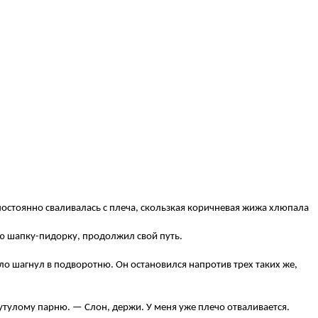
постоянно сваливалась с плеча, скользкая коричневая жижа хлюпала
ую шапку-пидорку, продолжил свой путь.
ело шагнул в подворотню. Он остановился напротив трех таких же,
утулому парню. — Слон, держи. У меня уже плечо отваливается.