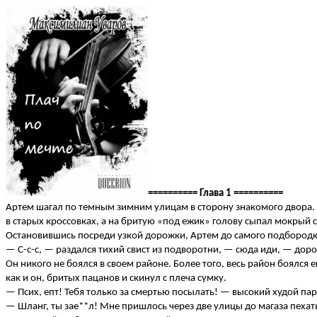
========== Глава 1 ==========
Артем шагал по темным зимним улицам в сторону знакомого двора. И
в старых кроссовках, а на бритую «под ежик» голову сыпал мокрый с
Остановившись посреди узкой дорожки, Артем до самого подбородка
— С-с-с, — раздался тихий свист из подворотни, — сюда иди, — дор
Он никого не боялся в своем районе. Более того, весь район боялся
как и он, бритых пацанов и скинул с плеча сумку.
— Псих, епт! Тебя только за смертью посылать! — высокий худой пар
— Шланг, ты зае**л! Мне пришлось через две улицы до магаза пехат