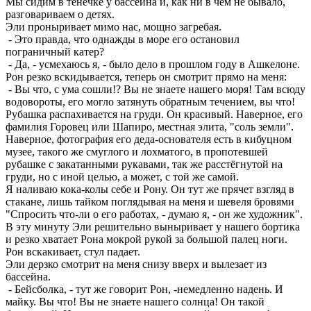
Мы сидим в тенёчке у бассейна и, как ни в чём не бывало,
разговариваем о детях.
Эли проныривает мимо нас, мощно загребая.
- Это правда, что однажды в море его остановил
пограничный катер?
- Да, - усмехаюсь я, - было дело в прошлом году в Ашкелоне.
Рон резко вскидывается, теперь он смотрит прямо на меня:
- Вы что, с ума сошли!? Вы не знаете нашего моря! Там всюду
водовороты, его могло затянуть обратным течением, вы что!
Рубашка распахивается на груди. Он красивый. Наверное, его
фамилия Горовец или Шапиро, местная элита, "соль земли".
Наверное, фотография его деда-основателя есть в кибуцном
музее, такого же смуглого и лохматого, в пропотевшей
рубашке с закатанными рукавами, так же расстёгнутой на
груди, но с иной целью, а может, с той же самой.
Я наливаю кока-колы себе и Рону. Он тут же прячет взгляд в
стакане, лишь тайком поглядывая на меня и шевеля бровями
"Спросить что-ли о его работах, - думаю я, - он же художник".
В эту минуту Эли решительно выныривает у нашего бортика
и резко хватает Рона мокрой рукой за большой палец ноги.
Рон вскакивает, стул падает.
Эли дерзко смотрит на меня снизу вверх и вылезает из
бассейна.
- Бейсболка, - тут же говорит Рон, -немедленно надень. И
майку. Вы что! Вы не знаете нашего солнца! Он такой