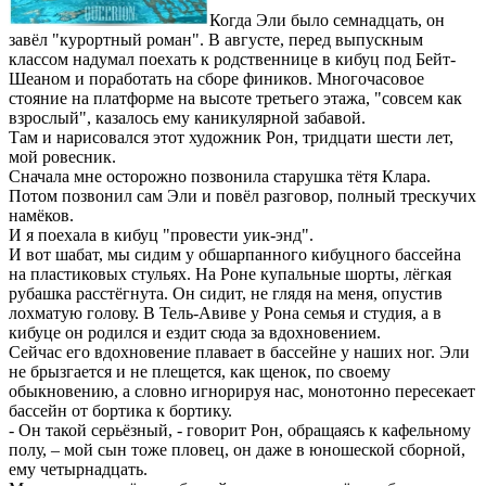
Когда Эли было семнадцать, он
завёл "курортный роман". В августе, перед выпускным
классом надумал поехать к родственнице в кибуц под Бейт-
Шеаном и поработать на сборе фиников. Многочасовое
стояние на платформе на высоте третьего этажа, "совсем как
взрослый", казалось ему каникулярной забавой.
Там и нарисовался этот
художник Рон, тридцати шести лет,
мой ровесник.
Сначала мне осторожно позвонила старушка тётя Клара.
Потом позвонил сам Эли и повёл разговор, полный трескучих
намёков.
И я поехала в кибуц "провести уик-энд".
И вот шабат, мы сидим у обшарпанного кибуцного бассейна
на пластиковых стульях. На Роне купальные шорты, лёгкая
рубашка расстёгнута. Он сидит, не глядя на меня, опустив
лохматую голову. В Тель-Авиве у Рона семья и студия, а в
кибуце он родился и ездит сюда за вдохновением.
Сейчас его вдохновение плавает в бассейне у наших ног. Эли
не брызгается и не плещется, как щенок, по своему
обыкновению, а словно игнорируя нас, монотонно пересекает
бассейн от бортика к бортику.
- Он такой серьёзный, - говорит Рон, обращаясь к кафельному
полу, – мой сын тоже пловец, он даже в юношеской сборной,
ему четырнадцать.