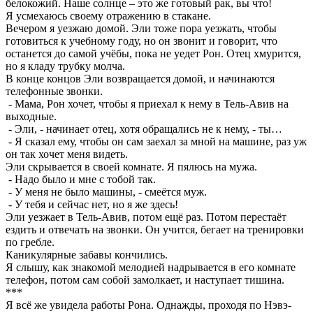
белокожий. Наше солнце – это же готовый рак, вы что!
Я усмехаюсь своему отражению в стакане.
Вечером я уезжаю домой. Эли тоже пора уезжать, чтобы
готовиться к учебному году, но он звонит и говорит, что
останется до самой учёбы, пока не уедет Рон. Отец хмурится,
но я кладу трубку молча.
В конце концов Эли возвращается домой, и начинаются
телефонные звонки.
- Мама, Рон хочет, чтобы я приехал к нему в Тель-Авив на
выходные.
- Эли, - начинает отец, хотя обращались не к нему, - ты…
- Я сказал ему, чтобы он сам заехал за мной на машине, раз уж
он так хочет меня видеть.
Эли скрывается в своей комнате. Я пялюсь на мужа.
- Надо было и мне с тобой так.
- У меня не было машины, - смеётся муж.
- У тебя и сейчас нет, но я же здесь!
Эли уезжает в Тель-Авив, потом ещё раз. Потом перестаёт
ездить и отвечать на звонки. Он учится, бегает на тренировки
по гребле.
Каникулярные забавы кончились.
Я слышу, как знакомой мелодией надрывается в его комнате
телефон, потом сам собой замолкает, и наступает тишина.
***
Я всё же увидела работы Рона. Однажды, проходя по Нэвэ-