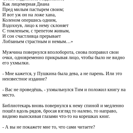
Как лицемерная Диана
Пред милым пастырем своим;
И вот уж он на ложе хана,
Коленом опершись одним,
Вздохнув, лицо к нему склоняет
С томленьем, с трепетом живым,
И сон счастливца прерывает
Лобзаньем страстным и немым…»
Мужчина повернулся вполоборота, снова поправил свои
очки, одновременно прикрывая лицо, чтобы было не видно
его ухмылки.
- Мне кажется, у Пушкина была дева, а не парень. Или это
неизвестное издание?
- Вас не проведёшь, - ухмыльнулся Тим и положил книгу на
место.
Библиотекарь вновь повернулся к нему спиной и медленно
пошёл вдоль рядов, бросая взгляд то налево, то направо,
видимо выискивая глазами что-то на корешках книг.
- А вы не покажете мне то, что сами читаете?