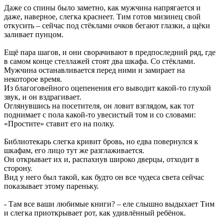
Даже со спины было заметно, как мужчина напрягается и
даже, наверное, слегка краснеет. Тим готов мизинец свой
откусить – сейчас под стёклами очков бегают глазки, а щёки
заливает пунцом.
Ещё пара шагов, и они сворачивают в предпоследний ряд, где
в самом конце стеллажей стоят два шкафа. Со стёклами.
Мужчина останавливается перед ними и замирает на
некоторое время.
Из благоговейного оцепенения его выводит какой-то глухой
звук, и он вздрагивает.
Оглянувшись на посетителя, он ловит взглядом, как тот
поднимает с пола какой-то увесистый том и со словами:
«Простите» ставит его на полку.
Библиотекарь слегка кривит бровь, но едва повернулся к
шкафам, его лицо тут же разглаживается.
Он открывает их и, распахнув широко дверцы, отходит в
сторону.
Вид у него был такой, как будто он все чудеса света сейчас
показывает этому пареньку.
- Там все ваши любимые книги? – еле слышно выдыхает Тим
и слегка приоткрывает рот, как удивлённый ребёнок.