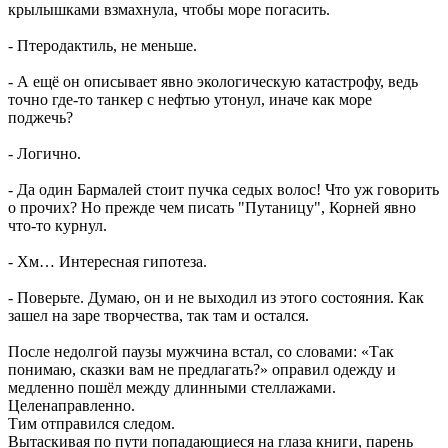
крылышками взмахнула, чтобы море погасить.
- Птеродактиль, не меньше.
- А ещё он описывает явно экологическую катастрофу, ведь
точно где-то танкер с нефтью утонул, иначе как море
поджечь?
- Логично.
- Да один Бармалей стоит пучка седых волос! Что уж говорить
о прочих? Но прежде чем писать "Путаницу", Корней явно
что-то курнул.
- Хм… Интересная гипотеза.
- Поверьте. Думаю, он и не выходил из этого состояния. Как
зашел на заре творчества, так там и остался.
После недолгой паузы мужчина встал, со словами: «Так
понимаю, сказки вам не предлагать?» оправил одежду и
медленно пошёл между длинными стеллажами.
Целенаправленно.
Тим отправился следом.
Вытаскивая по пути попадающиеся на глаза книги, парень