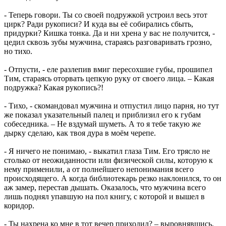
- Теперь говори. Ты со своей подружкой устроил весь этот
цирк? Ради рукописи? И куда вы её собирались сбыть,
придурки? Кишка тонка. Да и ни хрена у вас не получится, -
цедил сквозь зубы мужчина, стараясь разговаривать грозно,
но тихо.
- Отпусти, - еле разлепив вмиг пересохшие губы, прошипел
Тим, стараясь оторвать цепкую руку от своего лица. – Какая
подружка? Какая рукопись?!
- Тихо, - скомандовал мужчина и отпустил лицо парня, но тут
же показал указательный палец и приблизил его к губам
собеседника. – Не вздумай шуметь. А то я тебе такую же
дырку сделаю, как твоя дура в моём черепе.
- Я ничего не понимаю, - выкатил глаза Тим. Его трясло не
столько от неожиданности или физической силы, которую к
нему применили, а от полнейшего непонимания всего
происходящего. А когда библиотекарь резко наклонился, то он
аж замер, перестав дышать. Оказалось, что мужчина всего
лишь поднял упавшую на пол книгу, с которой и вышел в
коридор.
- Ты нахрена ко мне в тот вечер приходил? – выровнявшись,