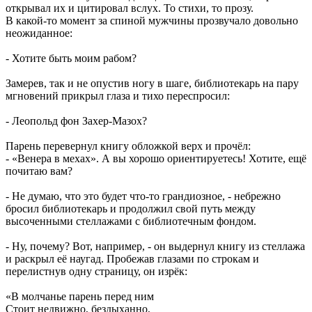
открывал их и цитировал вслух. То стихи, то прозу.
В какой-то момент за спиной мужчины прозвучало довольно
неожиданное:
- Хотите быть моим рабом?
Замерев, так и не опустив ногу в шаге, библиотекарь на пару
мгновений прикрыл глаза и тихо переспросил:
- Леопольд фон Захер-Мазох?
Парень перевернул книгу обложкой верх и прочёл:
- «Венера в мехах». А вы хорошо ориентируетесь! Хотите, ещё
почитаю вам?
- Не думаю, что это будет что-то грандиозное, - небрежно
бросил библиотекарь и продолжил свой путь между
высоченными стеллажами с библиотечным фондом.
- Ну, почему? Вот, например, - он выдернул книгу из стеллажа
и раскрыл её наугад. Пробежав глазами по строкам и
перелистнув одну страницу, он изрёк:
«В молчанье парень перед ним
Стоит недвижно, бездыханно,