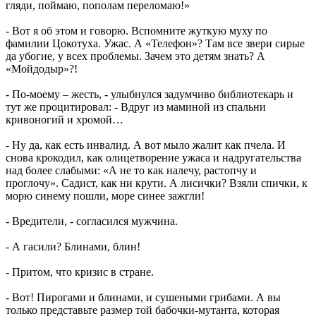
гляди, поймаю, пополам переломаю!»
- Вот я об этом и говорю. Вспомните жуткую муху по
фамилии Цокотуха. Ужас. А «Телефон»? Там все звери сирые
да убогие, у всех проблемы. Зачем это детям знать? А
«Мойдодыр»?!
- По-моему – жесть, - улыбнулся задумчиво библиотекарь и
тут же процитировал: - Вдруг из маминой из спальни
кривоногий и хромой…
- Ну да, как есть инвалид. А вот мыло жалит как пчела. И
снова крокодил, как олицетворение ужаса и надругательства
над более слабыми: «А не то как налечу, растопчу и
проглочу». Садист, как ни крути. А лисички? Взяли спички, к
морю синему пошли, море синее зажгли!
- Вредители, - согласился мужчина.
- А гасили? Блинами, блин!
- Притом, что кризис в стране.
- Вот! Пирогами и блинами, и сушеными грибами. А вы
только представьте размер той бабочки-мутанта, которая