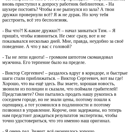
вновь приступил к допросу работник библиотеки. - На
шухере постоять? Чтобы я не рыпнулся из зала? А твои
дружки провернули всё? Я ж не дурак. Но хочу тебя
расстроить, всё это бесполезняк.
- Вы что?! К-какие дружки?! – начал заикаться Тим. – Я
пришёл, чтобы извиниться. Не смог сразу, вот и не
показывался несколько дней. Мне, правда, неудобно за своё
поведение. А что у вас с головой?
- Ты не лепи идиота! – громким шепотом скомандовал
мужчина. Его терпение было на пределе.
- Виктор Сергеевич! – раздалось вдруг в коридоре, и быстрые
шаги стали приближаться. – Виктор Сергеевич, вот вы где!
Хорошо, что вы ещё здесь. Вы знаете, хорошая новость,
звонили из полиции и сказали, что поймали грабителей!
Представляете? Они пытались продать нашу рукопись в
соседнем городе, но не знали цены, поэтому пошли к
оценщику, а тот усомнился в подлинности и поэтому
позвонил в управление. Короче, они задержаны, но теперь
нам предстоит дождаться результатов экспертизы, чтобы
точно удостовериться, что это именно наш оригинал.
- Я очень рад. Значит, всё окончилось хорошо.