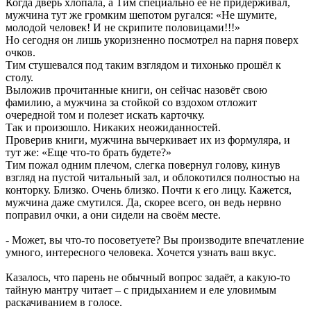
Когда дверь хлопала, а Тим специально её не придерживал,
мужчина тут же громким шепотом ругался: «Не шумите,
молодой человек! И не скрипите половицами!!!»
Но сегодня он лишь укоризненно посмотрел на парня поверх
очков.
Тим стушевался под таким взглядом и тихонько прошёл к
столу.
Выложив прочитанные книги, он сейчас назовёт свою
фамилию, а мужчина за стойкой со вздохом отложит
очередной том и полезет искать карточку.
Так и произошло. Никаких неожиданностей.
Проверив книги, мужчина вычеркивает их из формуляра, и
тут же: «Еще что-то брать будете?»
Тим пожал одним плечом, слегка повернул голову, кинув
взгляд на пустой читальный зал, и облокотился полностью на
конторку. Близко. Очень близко. Почти к его лицу. Кажется,
мужчина даже смутился. Да, скорее всего, он ведь нервно
поправил очки, а они сидели на своём месте.
- Может, вы что-то посоветуете? Вы производите впечатление
умного, интересного человека. Хочется узнать ваш вкус.
Казалось, что парень не обычный вопрос задаёт, а какую-то
тайную мантру читает – с придыханием и еле уловимым
раскачиванием в голосе.