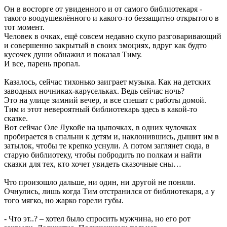
Он в восторге от увиденного и от самого библиотекаря -
такого воодушевлённого и какого-то беззащитно открытого в
тот момент.
Человек в очках, ещё совсем недавно скупо разговаривающий
и совершенно закрытый в своих эмоциях, вдруг как будто
кусочек души обнажил и показал Тиму.
И все, парень пропал.
Казалось, сейчас тихонько заиграет музыка. Как на детских
заводных ночниках-карусельках. Ведь сейчас ночь?
Это на улице зимний вечер, и все спешат с работы домой.
Тим и этот невероятный библиотекарь здесь в какой-то
сказке.
Вот сейчас Оле Лукойе на цыпочках, в одних чулочках
пробирается в спальни к детям и, наклонившись, дышит им в
затылок, чтобы те крепко уснули. А потом заглянет сюда, в
старую библиотеку, чтобы побродить по полкам и найти
сказки для тех, кто хочет увидеть сказочные сны…
Что произошло дальше, ни один, ни другой не поняли.
Очнулись, лишь когда Тим отстранился от библиотекаря, а у
того мягко, но жарко горели губы.
- Что эт..? – хотел было спросить мужчина, но его рот