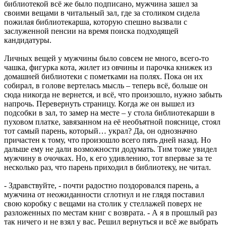
библиотекой всё же было подписано, мужчина зашел за
своими вещами в читальный зал, где за столиком сидела
пожилая библиотекарша, которую спешно вызвали с
заслуженной пенсии на время поиска подходящей
кандидатуры.
Личных вещей у мужчины было совсем не много, всего-то
чашка, фигурка кота, жилет из овчины и парочка книжек из
домашней библиотеки с пометками на полях. Пока он их
собирал, в голове вертелась мысль – теперь всё, больше он
сюда никогда не вернется, и всё, что произошло, нужно забыть
напрочь. Перевернуть страницу. Когда же он вышел из
подсобки в зал, то замер на месте – у стола библиотекарши в
пуховом платке, завязанном на её необъятной пояснице, стоял
тот самый парень, который… украл? Да, он однозначно
причастен к тому, что произошло всего пять дней назад. Но
дальше ему не дали возможности додумать. Тим тоже увидел
мужчину в очочках. Но, к его удивлению, тот впервые за те
несколько раз, что парень приходил в библиотеку, не читал.
- Здравствуйте, - почти радостно поздоровался парень, а
мужчина от неожиданности сглотнул и не глядя поставил
свою коробку с вещами на столик у стеллажей поверх не
разложенных по местам книг с возврата. - А я в прошлый раз
так ничего и не взял у вас. Решил вернуться и всё же выбрать