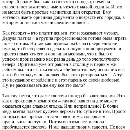
который родом был как раз из этого городка, и ему на
старости лет захотелось иметь что-то с малой родины. И это
не могли быть простые магнитики или открытки. Ему
хотелось иметь оригинал документа о возрасте его городка, в
котором он не жил уже последние полвека.
Как говорят – кто платит деньги, тот и заказывает музыку.
Дедуля платил – а группа профессионалов готова была играть
по его нотам. Но так как шумиха им была совершенно не
нужна, то было решено сделать точную копию документа и
просто поменять его и оригинал местами, что и было с
успехом произведено как раз за день до того злополучного
вечера. Оригинал уже отправлен в столицу и первым же
рейсом вылетит к заказчику, а «библиотекарь», исполнив всё,
как и было задумано, должен был тихо ретироваться… А тут
это неудачное ограбление и этот парень со своей любовью.
Ну, не рассказывать же ему всё это было?
Так случается, что даже сволочи иногда бывают людьми. Это
как с прокисшим компотом – там всё равно на дне может
оказаться одна сладкая ягодка. Или неправильно? В бочке
мёда всегда плавает кусочек дерьма? Но суть не в том. Просто
иногда в нас просыпается человек, и мы совершаем
правильные поступки. Потом он засыпает, и снова
пробуждается сволочь. И мы дальше творим гадости. Не всем