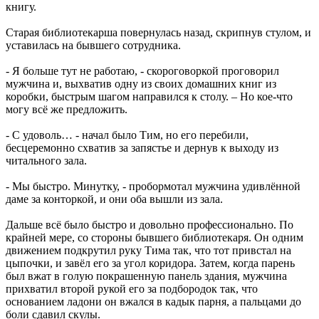
книгу.
Старая библиотекарша повернулась назад, скрипнув стулом, и
уставилась на бывшего сотрудника.
- Я больше тут не работаю, - скороговоркой проговорил
мужчина и, выхватив одну из своих домашних книг из
коробки, быстрым шагом направился к столу. – Но кое-что
могу всё же предложить.
- С удоволь… - начал было Тим, но его перебили,
бесцеремонно схватив за запястье и дернув к выходу из
читального зала.
- Мы быстро. Минутку, - пробормотал мужчина удивлённой
даме за конторкой, и они оба вышли из зала.
Дальше всё было быстро и довольно профессионально. По
крайней мере, со стороны бывшего библиотекаря. Он одним
движением подкрутил руку Тима так, что тот привстал на
цыпочки, и завёл его за угол коридора. Затем, когда парень
был вжат в голую покрашенную панель здания, мужчина
прихватил второй рукой его за подбородок так, что
основанием ладони он вжался в кадык парня, а пальцами до
боли сдавил скулы.