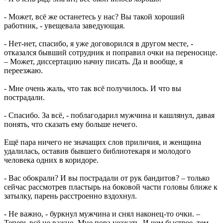
- Может, всё же останетесь у нас? Вы такой хороший
работник, - увещевала заведующая.
- Нет-нет, спасибо, я уже договорился в другом месте, -
отказался бывший сотрудник и поправил очки на переносице.
– Может, диссертацию начну писать. Да и вообще, я
переезжаю.
- Мне очень жаль, что так всё получилось. И что вы
пострадали.
- Спасибо. За всё, - поблагодарил мужчина и кашлянул, давая
понять, что сказать ему больше нечего.
Ещё пара ничего не значащих слов приличия, и женщина
удалилась, оставив бывшего библиотекаря и молодого
человека одних в коридоре.
- Вас обокрали? И вы пострадали от рук бандитов? – только
сейчас рассмотрев пластырь на боковой части головы ближе к
затылку, парень расстроенно вздохнул.
- Не важно, - буркнул мужчина и снял наконец-то очки. –
Теперь всё не важно. Мне пора уезжать. И чем быстрее, тем