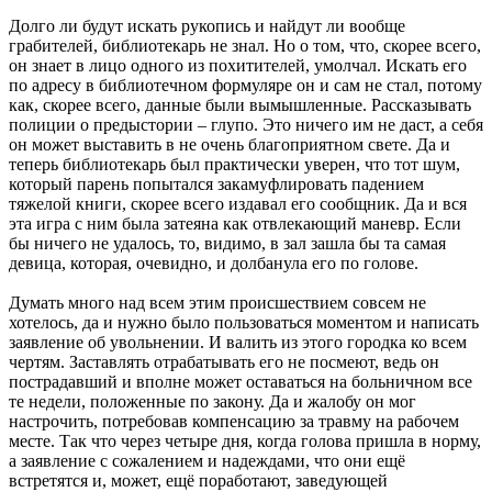
Долго ли будут искать рукопись и найдут ли вообще
грабителей, библиотекарь не знал. Но о том, что, скорее всего,
он знает в лицо одного из похитителей, умолчал. Искать его
по адресу в библиотечном формуляре он и сам не стал, потому
как, скорее всего, данные были вымышленные. Рассказывать
полиции о предыстории – глупо. Это ничего им не даст, а себя
он может выставить в не очень благоприятном свете. Да и
теперь библиотекарь был практически уверен, что тот шум,
который парень попытался закамуфлировать падением
тяжелой книги, скорее всего издавал его сообщник. Да и вся
эта игра с ним была затеяна как отвлекающий маневр. Если
бы ничего не удалось, то, видимо, в зал зашла бы та самая
девица, которая, очевидно, и долбанула его по голове.
Думать много над всем этим происшествием совсем не
хотелось, да и нужно было пользоваться моментом и написать
заявление об увольнении. И валить из этого городка ко всем
чертям. Заставлять отрабатывать его не посмеют, ведь он
пострадавший и вполне может оставаться на больничном все
те недели, положенные по закону. Да и жалобу он мог
настрочить, потребовав компенсацию за травму на рабочем
месте. Так что через четыре дня, когда голова пришла в норму,
а заявление с сожалением и надеждами, что они ещё
встретятся и, может, ещё поработают, заведующей