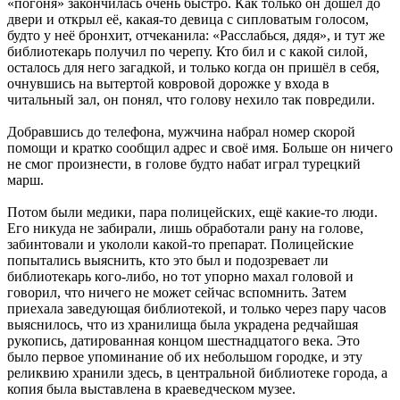
«погоня» закончилась очень быстро. Как только он дошел до
двери и открыл её, какая-то девица с сипловатым голосом,
будто у неё бронхит, отчеканила: «Расслабься, дядя», и тут же
библиотекарь получил по черепу. Кто бил и с какой силой,
осталось для него загадкой, и только когда он пришёл в себя,
очнувшись на вытертой ковровой дорожке у входа в
читальный зал, он понял, что голову нехило так повредили.
Добравшись до телефона, мужчина набрал номер скорой
помощи и кратко сообщил адрес и своё имя. Больше он ничего
не смог произнести, в голове будто набат играл турецкий
марш.
Потом были медики, пара полицейских, ещё какие-то люди.
Его никуда не забирали, лишь обработали рану на голове,
забинтовали и укололи какой-то препарат. Полицейские
попытались выяснить, кто это был и подозревает ли
библиотекарь кого-либо, но тот упорно махал головой и
говорил, что ничего не может сейчас вспомнить. Затем
приехала заведующая библиотекой, и только через пару часов
выяснилось, что из хранилища была украдена редчайшая
рукопись, датированная концом шестнадцатого века. Это
было первое упоминание об их небольшом городке, и эту
реликвию хранили здесь, в центральной библиотеке города, а
копия была выставлена в краеведческом музее.