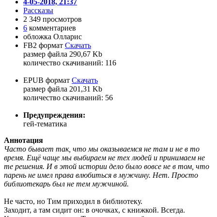
4-05-2018, 21:37
Рассказы
2 349 просмотров
6
комментариев
обложка Олларис
FB2 формат
Скачать
размер файла 290,67 Kb
количество cкачиваний: 116
EPUB формат
Скачать
размер файла 201,31 Kb
количество cкачиваний: 56
Предупреждения:
гей-тематика
Аннотация
Часто бывает так, что мы оказываемся не там и не в то
время. Ещё чаще мы выбираем не тех людей и принимаем не
те решения. И в этой истории дело было вовсе не в том, что
парень не имел права влюбиться в мужчину. Нет. Просто
библиотекарь был не тем мужчиной.
Не часто, но Тим приходил в библиотеку.
Заходит, а там сидит он: в очочках, с книжкой. Всегда.