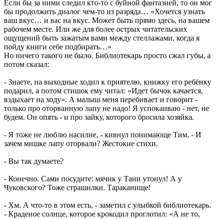
Если бы за ними следил кто-то с буйной фантазией, то он мог
бы продолжить диалог чем-то из разряда… «Хочется узнать
ваш вкус… и вас на вкус. Может быть прямо здесь, на вашем
рабочем месте. Или же для более острых читательских
ощущений быть зажатым вами между стеллажами, когда я
пойду книги себе подбирать…»
Но ничего такого не было. Библиотекарь просто сжал губы, а
потом сказал:
- Знаете, на выходные ходил к приятелю, книжку его ребёнку
подарил, а потом стишок ему читал: «Идет бычок качается,
вздыхает на ходу». А малыш меня перебивает и говорит -
только про оторванную лапу не надо! Я успокаиваю - нет, не
будем. Он опять - и про зайку, которого бросила хозяйка.
- Я тоже не люблю насилие, - кивнул понимающе Тим. - И
зачем мишке лапу оторвали? Жестокие стихи.
- Вы так думаете?
- Конечно. Сами посудите: мячик у Тани утонул! А у
Чуковского? Тоже страшилки. Тараканище!
- Хм. А что-то в этом есть, - заметил с улыбкой библиотекарь.
- Краденое солнце, которое крокодил проглотил: «А не то,