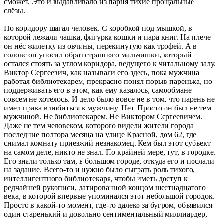
сможет. Это и выдавливало из парня тихие прощальные
слёзы.
По коридору шагал человек. С коробкой под мышкой, в
которой лежали чашка, фигурка кошки и пара книг. На плече
он нёс жилетку из овчины, перекинутую как трофей. А в
голове он уносил образ странного мальчишки, который
остался стоять за углом коридора, ведущего к читальному залу.
Виктор Сергеевич, как называли его здесь, пока мужчина
работал библиотекарем, прекрасно понял порыв паренька, но
поддерживать его в этом, как ему казалось, самообмане
совсем не хотелось. И дело было вовсе не в том, что парень не
имел права влюбиться в мужчину. Нет. Просто он был не тем
мужчиной. Не библиотекарем. Не Виктором Сергеевичем.
Даже не тем человеком, которого видели жители города
последние полтора месяца на улице Красной, дом 62, где
снимал комнату приезжий незнакомец. Кем был этот субъект
на самом деле, никто не знал. По крайней мере, тут, в городке.
Его знали только там, в большом городе, откуда его и послали
на задание. Всего-то и нужно было сыграть роль тихого,
интеллигентного библиотекаря, чтобы иметь доступ к
редчайшей рукописи, датированной концом шестнадцатого
века, в которой впервые упоминался этот небольшой городок.
Просто в какой-то момент, где-то далеко за бугром, объявился
один старенький и довольно сентиментальный миллиардер,