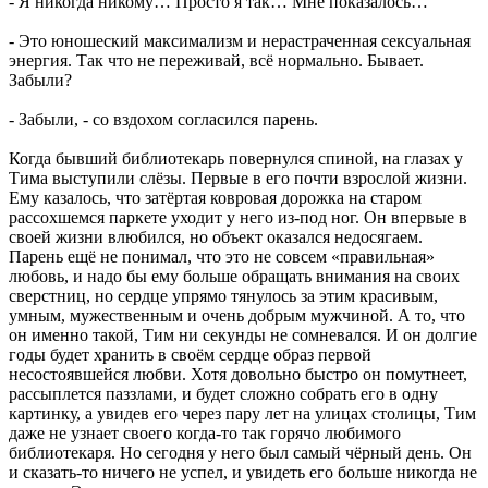
- Я никогда никому… Просто я так… Мне показалось…
- Это юношеский максимализм и нерастраченная сексуальная
энергия. Так что не переживай, всё нормально. Бывает.
Забыли?
- Забыли, - со вздохом согласился парень.
Когда бывший библиотекарь повернулся спиной, на глазах у
Тима выступили слёзы. Первые в его почти взрослой жизни.
Ему казалось, что затёртая ковровая дорожка на старом
рассохшемся паркете уходит у него из-под ног. Он впервые в
своей жизни влюбился, но объект оказался недосягаем.
Парень ещё не понимал, что это не совсем «правильная»
любовь, и надо бы ему больше обращать внимания на своих
сверстниц, но сердце упрямо тянулось за этим красивым,
умным, мужественным и очень добрым мужчиной. А то, что
он именно такой, Тим ни секунды не сомневался. И он долгие
годы будет хранить в своём сердце образ первой
несостоявшейся любви. Хотя довольно быстро он помутнеет,
рассыплется паззлами, и будет сложно собрать его в одну
картинку, а увидев его через пару лет на улицах столицы, Тим
даже не узнает своего когда-то так горячо любимого
библиотекаря. Но сегодня у него был самый чёрный день. Он
и сказать-то ничего не успел, и увидеть его больше никогда не