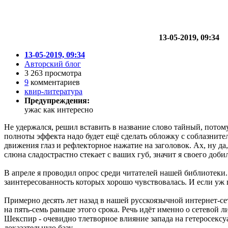
13-05-2019, 09:34
13-05-2019, 09:34
Авторский блог
3 263 просмотра
9
комментариев
квир-литература
Предупреждения:
ужас как интересно
Не удержался, решил вставить в название слово тайный, потому
полноты эффекта надо будет ещё сделать обложку с соблазните
движения глаз и рефлекторное нажатие на заголовок. Ах, ну да
слюна сладострастно стекает с ваших губ, значит я своего доби
В апреле я проводил опрос среди читателей нашей библиотеки
заинтересованность которых хорошо чувствовалась. И если уж
Примерно десять лет назад в нашей русскоязычной интернет-сет
на пять-семь раньше этого срока. Речь идёт именно о сетевой л
Шекспир - очевидно тлетворное влияние запада на гетеросексуа
доказательную базу.