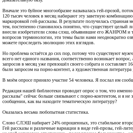
Вначале это буйное многообразие называлась гей-прозой, пото
120 тысяч человек в месяц набирают эту заветную комбинацию 
маркировкой гей-рассказы. В результате получилась странная 
тем, постепенно становилось понятно, что существует целый л
внесли изобретатели слова слэш, объявившие его ЖАНРОМ и т
вопросов терминологии, эти темы были нами неоднократно оз
можете проследить эволюцию этих взглядов.
Но проблема остаётся до сих пор, потому что существуют мужч
всего нет единого названия, соответственно возникает вопрос,
запросов в месяц уже превзошёл своего собрата и составляет 16
были запросом на порно-контент, а художественная литература
В моём опросе приняло участие 54 человека. Я послал им соо
Редакция нашей библиотеки проводит опрос о том, что именно 
рассказы" сейчас больше связывают с порно-контентом, и я не 
сообщении, как вы находите тематическую литературу?
Оказалась весьма любопытная статистика.
Слово СЛЭШ набирает 24% опрошенных, это стабильное второ
Гей рассказы и различные вариации в виде гей-прозы, гей-литер