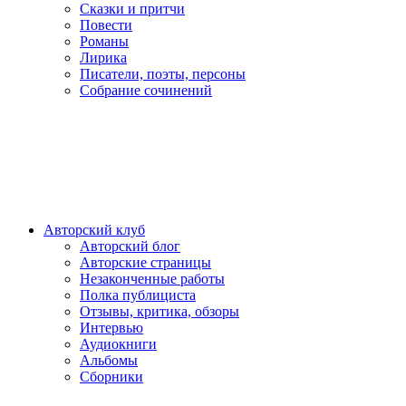
Сказки и притчи
Повести
Романы
Лирика
Писатели, поэты, персоны
Собрание сочинений
Авторский клуб
Авторский блог
Авторские страницы
Незаконченные работы
Полка публициста
Отзывы, критика, обзоры
Интервью
Аудиокниги
Альбомы
Сборники