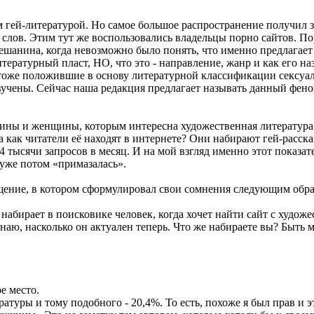
м гей-литературой. Но самое большое распространение получил за
слов. Этим тут же воспользовались владельцы порно сайтов. Пор
мешанина, когда невозможно было понять, что именно предлагае
итературный пласт, НО, что это - направление, жанр и как его 
оже положившие в основу литературной классификации сексуаль
вучены. Сейчас наша редакция предлагает называть данный фен
ины и женщины, которым интересна художественная литература о 
 а как читатели её находят в интернете? Они набирают гей-расск
4 тысячи запросов в месяц. И на мой взгляд именно этот показат
 уже потом «примазалась».
бщение, в котором сформулировал свои сомнения следующим обра
набирает в поисковике человек, когда хочет найти сайт с художе
знаю, насколько он актуален теперь. Что же набираете вы? Быть
е место.
атуры и тому подобного - 20,4%. То есть, похоже я был прав и э