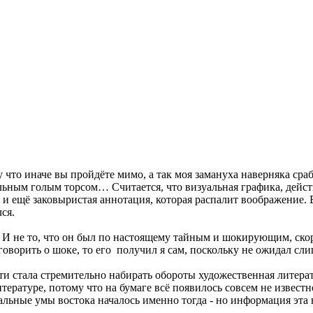
 что иначе вы пройдёте мимо, а так моя замануха наверняка сраб
льным голым торсом… Считается, что визуальная графика, дейст
, и ещё заковыристая аннотация, которая распалит воображение. 
лся.
. И не то, что он был по настоящему тайным и шокирующим, ско
 говорить о шоке, то его получил я сам, поскольку не ожидал с
и стала стремительно набирать обороты художественная литерату
итературе, потому что на бумаге всё появилось совсем не извест
льные умы востока началось именно тогда - но информация эта не