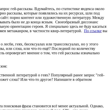
прос гей-рассказы. Вдумайтесь, по статистике яндекса около
но рассказы, которые появлялись на их ресурсах, шли под
т сайт: порно контент или художественную литературу. Между
называть было не до конца ясным. Своеобразный диссонанс
ную ориентацию героев. Я специально здесь не буду касаться
омен метажанром, в частности квир-литературой.
По ссылке
вы
лесби, геях, бисексуалах или транссексуалах, но у этого
азы, или слэш, или что-то ещё? Последний по количеству
ель опровергает мнение о том, что гей рассказы изначально
зом:
ственной литературой о геях? Популярный ранее запрос "гей-
 может слэш? Или что-то другое? Напишите в обратном
та поисковая фраза становится всё менее актуальной. Однако,