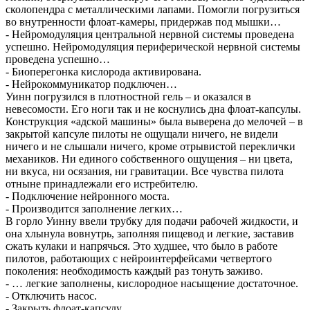
сколопендра с металлическими лапами. Помогли погрузиться
во внутренности флоат-камеры, придержав под мышки…
- Нейромодуляция центральной нервной системы проведена
успешно. Нейромодуляция периферической нервной системы
проведена успешно…
- Биоперегонка кислорода активирована.
- Нейрокоммуникатор подключен…
Уинн погрузился в плотностной гель – и оказался в
невесомости. Его ноги так и не коснулись дна флоат-капсулы.
Конструкция «адской машины» была выверена до мелочей – в
закрытой капсуле пилоты не ощущали ничего, не видели
ничего и не слышали ничего, кроме отрывистой переклички
механиков. Ни единого собственного ощущения – ни цвета,
ни вкуса, ни осязания, ни гравитации. Все чувства пилота
отныне принадлежали его истребителю.
- Подключение нейронного моста.
- Производится заполнение легких…
В горло Уинну ввели трубку для подачи рабочей жидкости, и
она хлынула вовнутрь, заполняя пищевод и легкие, заставив
сжать кулаки и напрячься. Это худшее, что было в работе
пилотов, работающих с нейроинтерфейсами четвертого
поколения: необходимость каждый раз тонуть заживо.
- … легкие заполнены, кислородное насыщение достаточное.
- Отключить насос.
- Закрыть флоат-капсулу.