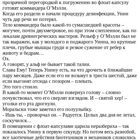
прозрачной перегородкой к погружению во флоат-капсулу
готовят коммандера О’Мэлли.
Когда его раздели и начали процедуру дезинфекции, Уинн
чуть дар речи не потерял.
Тело коммандера было какой-то сумасшедшей красоты –
могучее, почти двухметровое, но при этом слепленное, как по
лекалам древнегреческих мастеров. Рельеф у О’Мэлли был не
так выражен, как у молодого и поджарого Уинна, но крупные
плечи, грубые мышцы груди и резкое сужение от ребер к
животу и бедрам…
Ох.
А говорят, у альф не бывает такой талии.
Слава Ему! Теперь Уинну есть, на что дрочить в ближайшие
пару месяцев. Даже если его не возьмут в триста шестой, даже
если выгонят отсюда с позором – плевать.
Это того стоило.
В какой-то момент О’Мэлли повернул голову – словно
почувствовал, что его сверлят взглядом. И – святой хер! –
уголки его рта дрогнули.
Моральски тоже заметил его полуулыбку.
- Ишь ты, - проворчал он. – Радуется. Целых два дня не летал,
соскучился…
В помещении с флоат-капсулами царила неразбериха – так
показалось Уинну в первую секунду. Но потом весь разнобой,
все хаотичные действия биотехников и механиков сложились