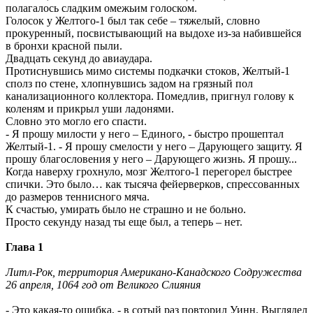
полагалось сладким омежьим голоском.
Голосок у Желтого-1 был так себе – тяжелый, словно
прокуренный, посвистывающий на выдохе из-за набившейся
в бронхи красной пыли.
Двадцать секунд до авиаудара.
Протиснувшись мимо системы подкачки стоков, Желтый-1
сполз по стене, хлопнувшись задом на грязный пол
канализационного коллектора. Помедлив, пригнул голову к
коленям и прикрыл уши ладонями.
Словно это могло его спасти.
- Я прошу милости у него – Единого, - быстро прошептал
Желтый-1. - Я прошу смелости у него – Дарующего защиту. Я
прошу благословения у него – Дарующего жизнь. Я прошу...
Когда наверху грохнуло, мозг Желтого-1 перегорел быстрее
спички. Это было… как тысяча фейерверков, спрессованных
до размеров теннисного мяча.
К счастью, умирать было не страшно и не больно.
Просто секунду назад ты еще был, а теперь – нет.
Глава 1
Литл-Рок, территория Американо-Канадского Содружества
26 апреля, 1064 год от Великого Слияния
- Это какая-то ошибка, - в сотый раз повторил Уинн. Выглядел