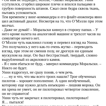
ссутулился, сгорбил широкие плечи и впился пальцами в
грубую поверхность штанов. Сжал свои бедра сквозь ткань,
пытаясь успокоиться.
Тем временем у винг-коммандера и его флайт-инженера явно
шел активный диалог. Несмотря на то, что О’Мэлли при этом
молчал.
- Даже не думай! – Моральски кивнул в сторону папки. - У
него кроме налета на аналоговой машине и трехсот часов на
симуляторе ничего нет.
О’Мэлли чуть наклонил голову и перевел взгляд на Уинна.
Это получалось у него как-то очень жутко – переводить
взгляд, при этом не сменив позу, не дрогнув ни единым
мускулом на лице. Он был бесстрастный, твердый, словно
вырубленный из акрилового камня.
- Я с ним ебаться не буду, - заверил коммандера Моральски. –
Никто не будет.
Уинн вздрогнул, не сразу поняв, о чем речь.
- … ну и что, что мы всего троих нашли? Трое обученных
пилотов – хорошее пополнение. А один необученный,
которому еще нужно делать инъекцию – лишняя морока. Он
ни хрена не умеет, он не пилотировал четвертое поколение,
он не справится!
Уинн чуть не закричал: я пилотировал, пилотировал!
Я… пытался!