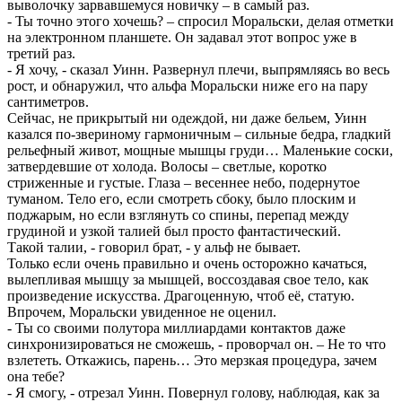
выволочку зарвавшемуся новичку – в самый раз.
- Ты точно этого хочешь? – спросил Моральски, делая отметки
на электронном планшете. Он задавал этот вопрос уже в
третий раз.
- Я хочу, - сказал Уинн. Развернул плечи, выпрямляясь во весь
рост, и обнаружил, что альфа Моральски ниже его на пару
сантиметров.
Сейчас, не прикрытый ни одеждой, ни даже бельем, Уинн
казался по-звериному гармоничным – сильные бедра, гладкий
рельефный живот, мощные мышцы груди… Маленькие соски,
затвердевшие от холода. Волосы – светлые, коротко
стриженные и густые. Глаза – весеннее небо, подернутое
туманом. Тело его, если смотреть сбоку, было плоским и
поджарым, но если взглянуть со спины, перепад между
грудиной и узкой талией был просто фантастический.
Такой талии, - говорил брат, - у альф не бывает.
Только если очень правильно и очень осторожно качаться,
вылепливая мышцу за мышцей, воссоздавая свое тело, как
произведение искусства. Драгоценную, чтоб её, статую.
Впрочем, Моральски увиденное не оценил.
- Ты со своими полутора миллиардами контактов даже
синхронизироваться не сможешь, - проворчал он. – Не то что
взлететь. Откажись, парень… Это мерзкая процедура, зачем
она тебе?
- Я смогу, - отрезал Уинн. Повернул голову, наблюдая, как за