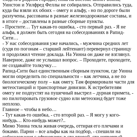
Уинстон и Уилфред Феллы не собирались. Отправились туда,
куда бы взяли их обоих – омегу и альфу, - но по дороге были
разлучены, рассованы в разные железнодорожные составы, и
в итоге – доставлены в разные сборные пункты.
- Простите… Тут какая-то ошибка, - сто первый раз. - Я не
альфа, я должен быть сегодня на собеседованиях в Рапид-
Сити…
- У нас собеседования уже начались, - мужчина средних лет
(судя по погонам – старший лейтенант) перевернул страницу
и продолжил чтение доклада. На Уинна он даже не взглянул.
Наверное, даже не услышал вопрос. – Проходите, проходите,
не создавайте толкучку…
Рапид-Сити был единственным сборным пунктом, где Уинна
могли определить по специальности – как летчика, а не по
биологическому полу – как омегу. Там формировали части для
метеостанций и транспортные дивизии. К истребителям
омегу не подпустят на пушечный выстрел – дурная примета, -
но пилотировать грузовое судно или метеозонд будет тоже
неплохо.
Главное – чтобы в небо…
- Тут какая-то ошибка, - сто второй раз. – Я могу у кого-
нибудь… Кто-нибудь может?..
Мимо Уинна текла живая очередь, оттирая его плечами и
боками. Парни – все альфы как на подбор, - спешили на
собеседования с офицерами: в сто второй, сто четвертый,