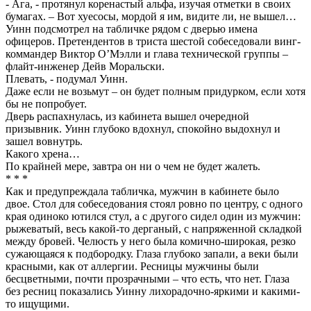
- Ага, - протянул коренастый альфа, изучая отметки в своих
бумагах. – Вот хуесосы, мордой я им, видите ли, не вышел…
Уинн подсмотрел на табличке рядом с дверью имена
офицеров. Претендентов в триста шестой собеседовали винг-
коммандер Виктор О’Мэлли и глава технической группы –
флайт-инженер Дейв Моральски.
Плевать, - подумал Уинн.
Даже если не возьмут – он будет полным придурком, если хотя
бы не попробует.
Дверь распахнулась, из кабинета вышел очередной
призывник. Уинн глубоко вдохнул, спокойно выдохнул и
зашел вовнутрь.
Какого хрена…
По крайней мере, завтра он ни о чем не будет жалеть.
* * *
Как и предупреждала табличка, мужчин в кабинете было
двое. Стол для собеседования стоял ровно по центру, с одного
края одиноко ютился стул, а с другого сидел один из мужчин:
рыжеватый, весь какой-то дерганый, с напряженной складкой
между бровей. Челюсть у него была комично-широкая, резко
сужающаяся к подбородку. Глаза глубоко запали, а веки были
красными, как от аллергии. Ресницы мужчины были
бесцветными, почти прозрачными – что есть, что нет. Глаза
без ресниц показались Уинну лихорадочно-яркими и какими-
то ищущими.