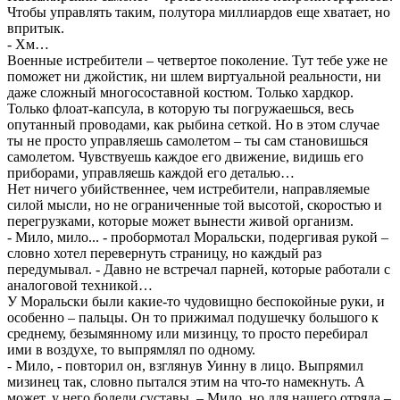
Чтобы управлять таким, полутора миллиардов еще хватает, но
впритык.
- Хм…
Военные истребители – четвертое поколение. Тут тебе уже не
поможет ни джойстик, ни шлем виртуальной реальности, ни
даже сложный многосоставной костюм. Только хардкор.
Только флоат-капсула, в которую ты погружаешься, весь
опутанный проводами, как рыбина сеткой. Но в этом случае
ты не просто управляешь самолетом – ты сам становишься
самолетом. Чувствуешь каждое его движение, видишь его
приборами, управляешь каждой его деталью…
Нет ничего убийственнее, чем истребители, направляемые
силой мысли, но не ограниченные той высотой, скоростью и
перегрузками, которые может вынести живой организм.
- Мило, мило... - пробормотал Моральски, подергивая рукой –
словно хотел перевернуть страницу, но каждый раз
передумывал. - Давно не встречал парней, которые работали с
аналоговой техникой…
У Моральски были какие-то чудовищно беспокойные руки, и
особенно – пальцы. Он то прижимал подушечку большого к
среднему, безымянному или мизинцу, то просто перебирал
ими в воздухе, то выпрямлял по одному.
- Мило, - повторил он, взглянув Уинну в лицо. Выпрямил
мизинец так, словно пытался этим на что-то намекнуть. А
может, у него болели суставы. – Мило, но для нашего отряда –