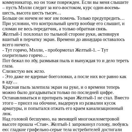
коммуникатор, но он тоже поврежден. Если вы меня слышите
– пусть Мэлли следит за юго-востоком, курс один-восемь-
шесть, высота шесть тысяч…
Больше он ничем не мог им помочь. Только предупредить…
При условии, что контрольный центр вообще его слышит, и
сломан не весь передатчик, а только обратная связь.
Желтый-1 похлопал по тыльной стороне руки, активируя
вшитый в перчатку экран. Времени до авиаудара оставалось
всего ничего.
- Тут горячо, Мэлли, - пробормотал Желтый-1. – Тут
охерительно горячо…
Пот бежал по лбу, размывая пыль и вынуждая то и дело тереть
глаза.
Слизистую век жгло.
- Это даже не ядерные боеголовки, а после них все равно как
в аду…
Красная пыль залепила экран на руке, и о времени теперь
можно было догадываться только по последней цифре.
Останавливаться и протирать экран Желтый-1 не стал. Вместо
этого – присел на обочине, выдернув из развалин кусок
арматуры, и попытался отжать его краем канализационный
люк.
Над головой бесшумно, на звенящей многокилометровой
высоте прошла «Стая». Желтый-1 запрокинул голову, любуясь
ею: гладкие грифельно-серые тела истребителей достигали