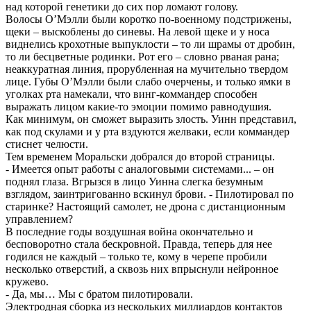
над которой генетики до сих пор ломают голову.
Волосы О’Мэлли были коротко по-военному подстрижены,
щеки – выскоблены до синевы. На левой щеке и у носа
виднелись крохотные выпуклости – то ли шрамы от дробин,
то ли бесцветные родинки. Рот его – словно рваная рана;
неаккуратная линия, прорубленная на мучительно твердом
лице. Губы О’Мэлли были слабо очерчены, и только ямки в
уголках рта намекали, что винг-коммандер способен
выражать лицом какие-то эмоции помимо равнодушия.
Как минимум, он сможет выразить злость. Уинн представил,
как под скулами и у рта вздуются желваки, если коммандер
стиснет челюсти.
Тем временем Моральски добрался до второй страницы.
- Имеется опыт работы с аналоговыми системами... – он
поднял глаза. Вгрызся в лицо Уинна слегка безумным
взглядом, заинтригованно вскинул брови. - Пилотировал по
старинке? Настоящий самолет, не дрона с дистанционным
управлением?
В последние годы воздушная война окончательно и
бесповоротно стала бескровной. Правда, теперь для нее
годился не каждый – только те, кому в черепе пробили
несколько отверстий, а сквозь них впрыснули нейронное
кружево.
- Да, мы… Мы с братом пилотировали.
Электродная сборка из нескольких миллиардов контактов