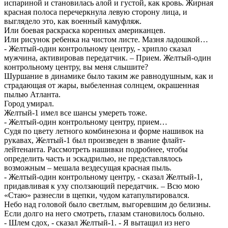
испариной и становилась алой и густой, как кровь. Жирная
красная полоса перечеркнула левую сторону лица, и
выглядело это, как военный камуфляж.
Или боевая раскраска коренных американцев.
Или рисунок ребенка на чистом листе. Мазня ладошкой…
- Желтый-один контрольному центру, - хрипло сказал
мужчина, активировав передатчик. – Прием. Желтый-один
контрольному центру, вы меня слышите?
Шуршание в динамике было таким же равнодушным, как и
страдающая от жары, выбеленная солнцем, окрашенная
пылью Атланта.
Город умирал.
Желтый-1 имел все шансы умереть тоже.
- Желтый-один контрольному центру, прием…
Судя по цвету летного комбинезона и форме нашивок на
рукавах, Желтый-1 был произведен в звание флайт-
лейтенанта. Рассмотреть нашивки подробнее, чтобы
определить часть и эскадрилью, не представлялось
возможным – мешала вездесущая красная пыль.
- Желтый-один контрольному центру, - сказал Желтый-1,
придавливая к уху сползающий передатчик. – Всю мою
«Стаю» разнесли в щепки, чудом катапультировался.
Небо над головой было светлым, выгоревшим до белизны.
Если долго на него смотреть, глазам становилось больно.
- Шлем сдох, - сказал Желтый-1. - Я вытащил из него