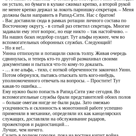
он устало, но бумаги в кулаке сжимал крепко, а второй рукой
не менее крепко держал за локоть парнишку-секретаря. – Меня
должны были направить в Рапид-Сити. Нас с братом!
- Вас доставили сюда в рамках ротации личного состава по
Восточному округу, - в сотый раз ответил секретарь. Многие
задавали ему этот вопрос, но еще никто – так настойчиво. –
На наших базах недобор солдат. Тут альфы нужнее, чем во
вспомогательных оборонных службах. Следующий!
- Но я не!..
Уинна отпихнули и потащили сквозь толпу. Живая очередь
сдвинулась, и теперь кто-то другой размахивал своими
документами и пытался что-то кому-то доказать.
- … я не альфа, - тихо, с ноткой обреченности закончил Уинн.
Потом обернулся, пытаясь отыскать хоть кого-нибудь,
уполномоченного отвечать на вопросы. – Простите! Тут
какая-то ошибка…
Ему нужно было попасть в Рапид-Сити уже сегодня. Во
вспомогательные службы брали представителей обоих полов
– больше омегам нигде не были рады. Зато омежью
усидчивость и склонность к монотонной работе успешно
применяли в механике, определяли их как канцелярских
служащих, доставляли на обслуживание радаров,
прожекторов и радиостанций…
Лучше, чем ничего.
Сидеть в родном городке, пока на востоке кипит война,