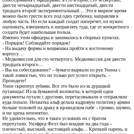
двести четырнадцатый, двести шестнадцатый, двести
тридцать второй экспериментальный… Это в мирное время
можно было грести всех под одну гребенку, направляя в
любую часть. Но если каждый солдат наперечет, их нужно
оценивать, взвешивать и направлять туда, где от конкретного
солдата будет наибольшая польза.
Именно этим офицеры и занимались в сборных пунктах.
- Порядок! Соблюдайте порядок!
- На выдачу формы и вещмешка пройти к восточному
корпусу…
- Медкомиссия для сто четвертого. Медкомиссия для двести
тридцать второго…
- Вы на собеседование? – бумаги вырвали из рук Уинна с
такой ловкостью, что он только рот успел открыть. –
Проходите!
Уинн скрипнул зубами. Все это было из-за дурацкой
путаницы! Из-за бумажной волокиты, в которой одни
документы путали с другими, перетасовывали и отправляли
куда попало. Нехватка альф делала кадровую политику армии
больше похожей на драку в ирландском пабе – громко, шумно,
и ни хрена непонятно.
Не удивительно, что в таких условиях их с братом
перепутали. Уилфред Фелл был младше на два года –
плечистый, высокий, настоящий альфа… Крепкий парень, и