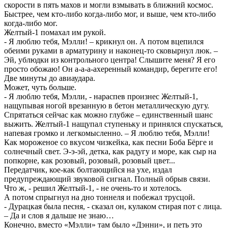
скорости в пять махов и могли взмывать в ближний космос.
Быстрее, чем кто-либо когда-либо мог, и выше, чем кто-либо
когда-либо мог.
Желтый-1 помахал им рукой.
- Я люблю тебя, Мэлли! – крикнул он. А потом вцепился
обеими руками в арматурину и наконец-то сковырнул люк. –
Эй, ублюдки из контрольного центра! Слышите меня? Я его
просто обожаю! Он а-а-а-ахеренный командир, берегите его!
Две минуты до авиаудара.
Может, чуть больше.
- Я люблю тебя, Мэлли, - нараспев произнес Желтый-1,
нащупывая ногой врезанную в бетон металлическую дугу.
Спрятаться сейчас как можно глубже – единственный шанс
выжить. Желтый-1 нащупал ступеньку и принялся спускаться,
напевая громко и легкомысленно. – Я люблю тебя, Мэлли!
Как мороженое со вкусом чизкейка, как песни Боба Бёрге и
солнечный свет. Э-э-эй, детка, как радугу и море, как сыр на
попкорне, как розовый, розовый, розовый цвет...
Передатчик, кое-как болтающийся на ухе, издал
предупреждающий звуковой сигнал. Полный обрыв связи.
Что ж, - решил Желтый-1, - не очень-то и хотелось.
А потом спрыгнул на дно тоннеля и побежал трусцой.
- Дурацкая была песня, - сказал он, кулаком стирая пот с лица.
– Да и слов я дальше не знаю…
Конечно, вместо «Мэлли» там было «Дэнни», и петь это