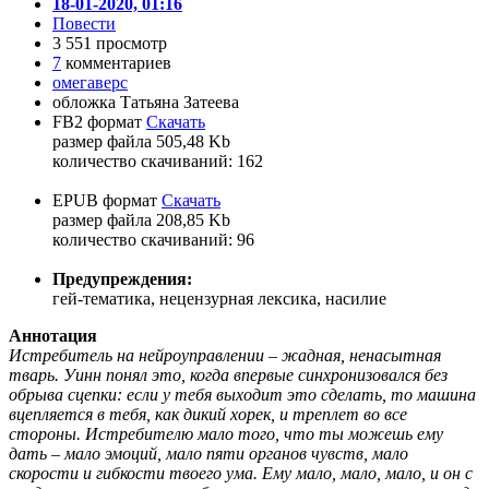
18-01-2020, 01:16
Повести
3 551 просмотр
7
комментариев
омегаверс
обложка Татьяна Затеева
FB2 формат
Скачать
размер файла 505,48 Kb
количество cкачиваний: 162
EPUB формат
Скачать
размер файла 208,85 Kb
количество cкачиваний: 96
Предупреждения:
гей-тематика, нецензурная лексика, насилие
Аннотация
Истребитель на нейроуправлении – жадная, ненасытная
тварь. Уинн понял это, когда впервые синхронизовался без
обрыва сцепки: если у тебя выходит это сделать, то машина
вцепляется в тебя, как дикий хорек, и треплет во все
стороны. Истребителю мало того, что ты можешь ему
дать – мало эмоций, мало пяти органов чувств, мало
скорости и гибкости твоего ума. Ему мало, мало, мало, и он с