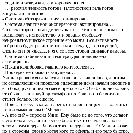
воедино и зазвучали, как хорошая песня.
- … рабочая жидкость готова. Плотностной гель готов.
Запускайте пилотов.
- Система обеззараживания: активирована.
- Система адаптивной биоперегонки: активирована…
Со всех сторон громоздились экраны. Уинн знал: когда его
подключат к истребителю, эти экраны отобразят
нейроанатомическое строение его мозга. Вся активность
нейронов будет регистрироваться – секунда за секундой,
словно он поп-звезда, и его со всех сторон снимают камеры.
- Система стабилизации температуры: подключена,
активирована…
- Начата калибровка главного контроллера…
- Проверка нейромоста запущена…
Уинна крепко взяли за руки и плечи, зафиксировав, а потом
не оставляющими проколов гидрошприцами начали вводить в
его бока, руки и бедра смесь препаратов. Это было не больно,
это было… пожалуй, дискомфортно. Словно тебе вот-вот
станет больно, но еще не.
- Повезло тебе, - сказал парень с гидрошприцом. – Полетать с
винг-коммандером О’Мэлли…
- А кто он? – спросил Уинн. Ему было не до того, что делают
с его телом: куда интереснее было то, что сейчас делают с
телом коммандера. За руки того не держали – О’Мэлли развел
их в стороны, словно хотел кого-то обнять, и его тело быстро,