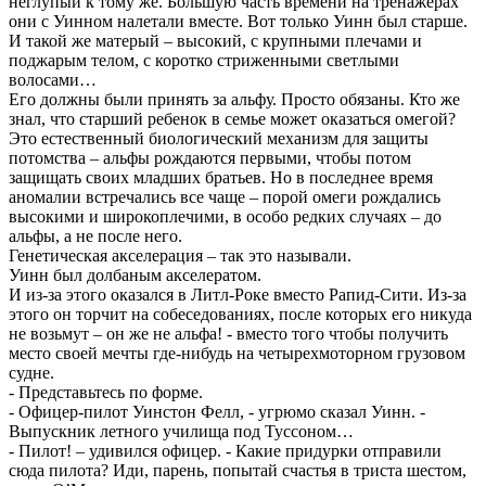
неглупый к тому же. Большую часть времени на тренажерах
они с Уинном налетали вместе. Вот только Уинн был старше.
И такой же матерый – высокий, с крупными плечами и
поджарым телом, с коротко стриженными светлыми
волосами…
Его должны были принять за альфу. Просто обязаны. Кто же
знал, что старший ребенок в семье может оказаться омегой?
Это естественный биологический механизм для защиты
потомства – альфы рождаются первыми, чтобы потом
защищать своих младших братьев. Но в последнее время
аномалии встречались все чаще – порой омеги рождались
высокими и широкоплечими, в особо редких случаях – до
альфы, а не после него.
Генетическая акселерация – так это называли.
Уинн был долбаным акселератом.
И из-за этого оказался в Литл-Роке вместо Рапид-Сити. Из-за
этого он торчит на собеседованиях, после которых его никуда
не возьмут – он же не альфа! - вместо того чтобы получить
место своей мечты где-нибудь на четырехмоторном грузовом
судне.
- Представьтесь по форме.
- Офицер-пилот Уинстон Фелл, - угрюмо сказал Уинн. -
Выпускник летного училища под Туссоном…
- Пилот! – удивился офицер. - Какие придурки отправили
сюда пилота? Иди, парень, попытай счастья в триста шестом,