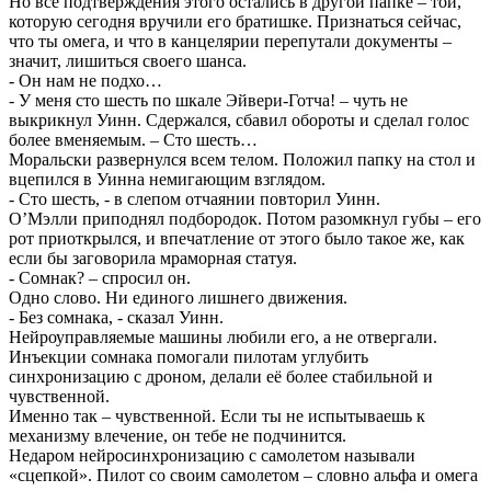
Но все подтверждения этого остались в другой папке – той,
которую сегодня вручили его братишке. Признаться сейчас,
что ты омега, и что в канцелярии перепутали документы –
значит, лишиться своего шанса.
- Он нам не подхо…
- У меня сто шесть по шкале Эйвери-Готча! – чуть не
выкрикнул Уинн. Сдержался, сбавил обороты и сделал голос
более вменяемым. – Сто шесть…
Моральски развернулся всем телом. Положил папку на стол и
вцепился в Уинна немигающим взглядом.
- Сто шесть, - в слепом отчаянии повторил Уинн.
О’Мэлли приподнял подбородок. Потом разомкнул губы – его
рот приоткрылся, и впечатление от этого было такое же, как
если бы заговорила мраморная статуя.
- Сомнак? – спросил он.
Одно слово. Ни единого лишнего движения.
- Без сомнака, - сказал Уинн.
Нейроуправляемые машины любили его, а не отвергали.
Инъекции сомнака помогали пилотам углубить
синхронизацию с дроном, делали её более стабильной и
чувственной.
Именно так – чувственной. Если ты не испытываешь к
механизму влечение, он тебе не подчинится.
Недаром нейросинхронизацию с самолетом называли
«сцепкой». Пилот со своим самолетом – словно альфа и омега