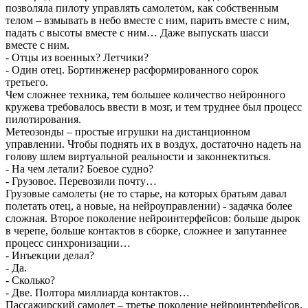
позволяла пилоту управлять самолетом, как собственным
телом – взмывать в небо вместе с ним, парить вместе с ним,
падать с высоты вместе с ним… Даже выпускать шасси
вместе с ним.
- Отцы из военных? Летчики?
- Один отец. Бортинженер расформированного сорок
третьего.
Чем сложнее техника, тем большее количество нейронного
кружева требовалось ввести в мозг, и тем труднее был процесс
пилотирования.
Метеозонды – простые игрушки на дистанционном
управлении. Чтобы поднять их в воздух, достаточно надеть на
голову шлем виртуальной реальности и законнектиться.
- На чем летали? Боевое судно?
- Грузовое. Перевозили почту…
Грузовые самолеты (не то старье, на которых братьям давал
полетать отец, а новые, на нейроуправлении) - задачка более
сложная. Второе поколение нейроинтерфейсов: больше дырок
в черепе, больше контактов в сборке, сложнее и запутаннее
процесс синхронизации…
- Инъекции делал?
- Да.
- Сколько?
- Две. Полтора миллиарда контактов…
Пассажирский самолет – третье поколение нейроинтерфейсов.