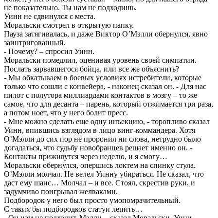
не показательно. Ты нам не подходишь.
Уинн не сдвинулся с места.
Моральски смотрел в открытую папку.
Пауза затягивалась, и даже Виктор О’Мэлли обернулся, явно
заинтригованный.
- Почему? – спросил Уинн.
Моральски помедлил, оценивая уровень своей симпатии.
Послать зарвавшегося бойца, или все же объяснить?
- Мы обкатываем в боевых условиях истребители, которые
только что сошли с конвейера, - наконец сказал он. - Для нас
пилот с полутора миллиардами контактов в мозгу – то же
самое, что для десанта – парень, который отжимается три раза,
а потом ноет, что у него болит пресс.
- Мне можно сделать еще одну инъекцию, - торопливо сказал
Уинн, впившись взглядом в лицо винг-коммандера. Хотя
О’Мэлли до сих пор не проронил ни слова, нетрудно было
догадаться, что судьбу новобранцев решает именно он. -
Контакты приживутся через неделю, и я смогу…
Моральски обернулся, опершись локтем на спинку стула.
О’Мэлли молчал. Не велел Уинну убираться. Не сказал, что
даст ему шанс… Молчал – и все. Стоял, скрестив руки, и
задумчиво поигрывал желваками.
Подбородок у него был просто умопомрачительный.
С таких бы подбородков статуи лепить…
- Он нам не подходит, Мэлли, - сказал Моральски. Уинн