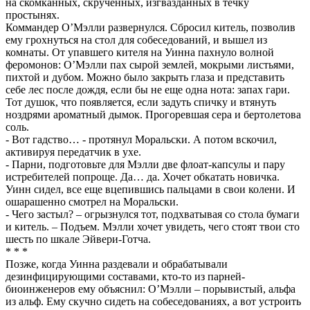
на скомканных, скрученных, изгвазданных в течку
простынях.
Коммандер О’Мэлли развернулся. Сбросил китель, позволив
ему грохнуться на стол для собеседований, и вышел из
комнаты. От упавшего кителя на Уинна пахнуло волной
феромонов: О’Мэлли пах сырой землей, мокрыми листьями,
пихтой и дубом. Можно было закрыть глаза и представить
себе лес после дождя, если бы не еще одна нота: запах гари.
Тот душок, что появляется, если задуть спичку и втянуть
ноздрями ароматный дымок. Прогоревшая сера и бертолетова
соль.
- Вот гадство… - протянул Моральски. А потом вскочил,
активируя передатчик в ухе.
- Парни, подготовьте для Мэлли две флоат-капсулы и пару
истребителей попроще. Да… да. Хочет обкатать новичка.
Уинн сидел, все еще вцепившись пальцами в свои колени. И
ошарашенно смотрел на Моральски.
- Чего застыл? – огрызнулся тот, подхватывая со стола бумаги
и китель. – Подъем. Мэлли хочет увидеть, чего стоят твои сто
шесть по шкале Эйвери-Готча.
* * *
Позже, когда Уинна раздевали и обрабатывали
дезинфицирующими составами, кто-то из парней-
биоинженеров ему объяснил: О’Мэлли – порывистый, альфа
из альф. Ему скучно сидеть на собеседованиях, а вот устроить