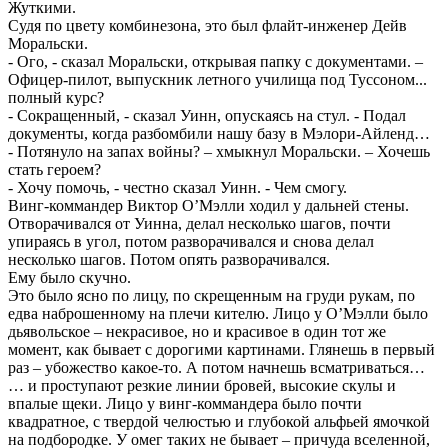
Жуткими.
Судя по цвету комбинезона, это был флайт-инженер Дейв
Моральски.
- Ого, - сказал Моральски, открывая папку с документами. –
Офицер-пилот, выпускник летного училища под Туссоном...
полный курс?
- Сокращенный, - сказал Уинн, опускаясь на стул. - Подал
документы, когда разбомбили нашу базу в Мэлори-Айленд…
- Потянуло на запах войны? – хмыкнул Моральски. – Хочешь
стать героем?
- Хочу помочь, - честно сказал Уинн. - Чем смогу.
Винг-коммандер Виктор О’Мэлли ходил у дальней стены.
Отворачивался от Уинна, делал несколько шагов, почти
упираясь в угол, потом разворачивался и снова делал
несколько шагов. Потом опять разворачивался.
Ему было скучно.
Это было ясно по лицу, по скрещенным на груди рукам, по
едва наброшенному на плечи кителю. Лицо у О’Мэлли было
дьявольское – некрасивое, но и красивое в один тот же
момент, как бывает с дорогими картинами. Глянешь в первый
раз – убожество какое-то. А потом начнешь всматриваться…
… и проступают резкие линии бровей, высокие скулы и
впалые щеки. Лицо у винг-коммандера было почти
квадратное, с твердой челюстью и глубокой альфьей ямочкой
на подбородке. У омег таких не бывает – причуда вселенной,