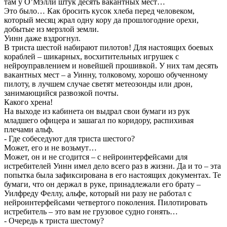
там у О’Мэлли штук десять вакантных мест…
Это было… Как бросить кусок хлеба перед человеком,
который месяц жрал одну кору да прошлогодние орехи,
добытые из мерзлой земли.
Уинн даже вздрогнул.
В триста шестой набирают пилотов! Для настоящих боевых
кораблей – шикарных, восхитительных игрушек с
нейроуправлением и новейшей прошивкой. У них там десять
вакантных мест – а Уинну, толковому, хорошо обученному
пилоту, в лучшем случае светят метеозонды или дрон,
занимающийся развозкой почты.
Какого хрена!
На выходе из кабинета он выдрал свои бумаги из рук
младшего офицера и зашагал по коридору, распихивая
плечами альф.
- Где собеседуют для триста шестого?
Может, его и не возьмут…
Может, он и не сгодится – с нейроинтерфейсами для
истребителей Уинн имел дело всего раз в жизни. Да и то – эта
попытка была зафиксирована в его настоящих документах. Те
бумаги, что он держал в руке, принадлежали его брату –
Уилфреду Феллу, альфе, который ни разу не работал с
нейроинтерфейсами четвертого поколения. Пилотировать
истребитель – это вам не грузовое судно гонять…
- Очередь к триста шестому?