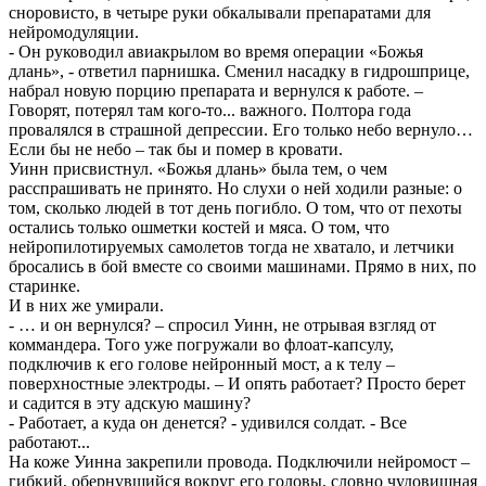
сноровисто, в четыре руки обкалывали препаратами для
нейромодуляции.
- Он руководил авиакрылом во время операции «Божья
длань», - ответил парнишка. Сменил насадку в гидрошприце,
набрал новую порцию препарата и вернулся к работе. –
Говорят, потерял там кого-то... важного. Полтора года
провалялся в страшной депрессии. Его только небо вернуло…
Если бы не небо – так бы и помер в кровати.
Уинн присвистнул. «Божья длань» была тем, о чем
расспрашивать не принято. Но слухи о ней ходили разные: о
том, сколько людей в тот день погибло. О том, что от пехоты
остались только ошметки костей и мяса. О том, что
нейропилотируемых самолетов тогда не хватало, и летчики
бросались в бой вместе со своими машинами. Прямо в них, по
старинке.
И в них же умирали.
- … и он вернулся? – спросил Уинн, не отрывая взгляд от
коммандера. Того уже погружали во флоат-капсулу,
подключив к его голове нейронный мост, а к телу –
поверхностные электроды. – И опять работает? Просто берет
и садится в эту адскую машину?
- Работает, а куда он денется? - удивился солдат. - Все
работают...
На коже Уинна закрепили провода. Подключили нейромост –
гибкий, обернувшийся вокруг его головы, словно чудовищная