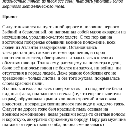
жадностью тянет из тебя все соки, пытаясь утолить голод
мертвого металлического тела.
Пролог
.
Силуэт появился на пустынной дороге в половине первого.
Зыбкий и безмолвный, он напоминал собой мазок акварели на
иссушенном, уродливо-желтом холсте. С тех пор как на
восточном побережье объявили военное положение, всех
людей из Атланты эвакуировали. Остановились
электростанции, сдохли системы орошения, и город
постепенно желтел, обветриваясь и задыхаясь в крепких
объятиях плюща. Только ему, растущему на полметра в день,
было всё нипочем: плющ не боялся ни засухи, ни войны, ни
отсутствия в городе людей. Даже редкие бомбежки его не
тревожили – только листва, и без того жухлая, покрывалась
слоем красной пыли.
Эта пыль оседала на всех поверхностях – из-под неё не было
видно асфальт, она залепила стекла (те, что еще не вылетели
из рам), обрушивала крыши хлипких строений и засоряла
водостоки, превращая скопившуюся там воду в жидкую грязь.
Силуэт на дороге тоже был красный: пыль оседала на
военном комбинезоне, делая рыжими когда-то светлые волосы
и короткую, аккуратно стриженную бороду. Пару раз мужчина
пытался оттереть пыль со лба, но она смешивалась с