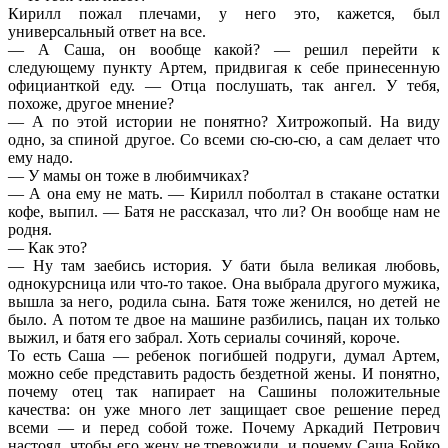
Кирилл пожал плечами, у него это, кажется, был
универсальный ответ на все.
— А Саша, он вообще какой? — решил перейти к
следующему пункту Артем, придвигая к себе принесенную
официанткой еду. — Отца послушать, так ангел. У тебя,
похоже, другое мнение?
— А по этой истории не понятно? Хитрожопый. На виду
одно, за спиной другое. Со всеми сю-сю-сю, а сам делает что
ему надо.
— У мамы он тоже в любимчиках?
— А она ему не мать. — Кирилл поболтал в стакане остатки
кофе, выпил. — Батя не рассказал, что ли? Он вообще нам не
родня.
— Как это?
— Ну там заебись история. У бати была великая любовь,
однокурсница или что-то такое. Она выбрала другого мужика,
вышла за него, родила сына. Батя тоже женился, но детей не
было. А потом те двое на машине разбились, пацан их только
выжил, и батя его забрал. Хоть сериалы сочиняй, короче.
То есть Саша — ребенок погибшей подруги, думал Артем,
можно себе представить радость бездетной жены. И понятно,
почему отец так напирает на Сашины положительные
качества: он уже много лет защищает свое решение перед
всеми — и перед собой тоже. Почему Аркадий Петрович
настоял, чтобы его жену не тревожили, и почему Саша Бойко