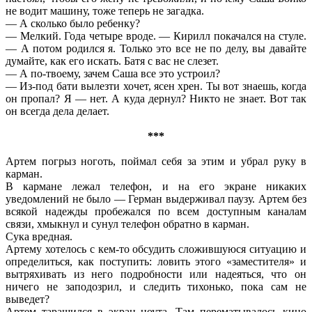
не водит машину, тоже теперь не загадка.
— А сколько было ребенку?
— Мелкий. Года четыре вроде. — Кирилл покачался на стуле.
— А потом родился я. Только это все не по делу, вы давайте
думайте, как его искать. Батя с вас не слезет.
— А по-твоему, зачем Саша все это устроил?
— Из-под бати вылезти хочет, ясен хрен. Ты вот знаешь, когда
он пропал? Я — нет. А куда дернул? Никто не знает. Вот так
он всегда дела делает.
***
Артем погрыз ноготь, поймал себя за этим и убрал руку в
карман.
В кармане лежал телефон, и на его экране никаких
уведомлений не было — Герман выдерживал паузу. Артем без
всякой надежды пробежался по всем доступным каналам
связи, хмыкнул и сунул телефон обратно в карман.
Сука вредная.
Артему хотелось с кем-то обсудить сложившуюся ситуацию и
определиться, как поступить: ловить этого «заместителя» и
вытряхивать из него подробности или надеяться, что он
ничего не заподозрил, и следить тихонько, пока сам не
выведет?
Артем таращился в экран ноута. Там перематывалось кино