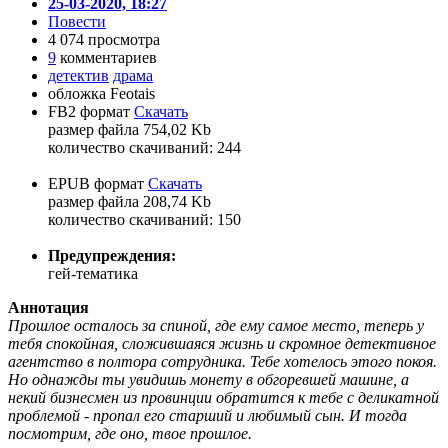
25-03-2020, 18:27
Повести
4 074 просмотра
9
комментариев
детектив
драма
обложка Feotais
FB2 формат
Скачать
размер файла 754,02 Kb
количество cкачиваний: 244
EPUB формат
Скачать
размер файла 208,74 Kb
количество cкачиваний: 150
Предупреждения:
гей-тематика
Аннотация
Прошлое осталось за спиной, где ему самое место, теперь у
тебя спокойная, сложившаяся жизнь и скромное детективное
агентство в полтора сотрудника. Тебе хотелось этого покоя.
Но однажды ты увидишь монету в обгоревшей машине, а
некий бизнесмен из провинции обратится к тебе с деликатной
проблемой - пропал его старший и любимый сын. И тогда
посмотрим, где оно, твое прошлое.