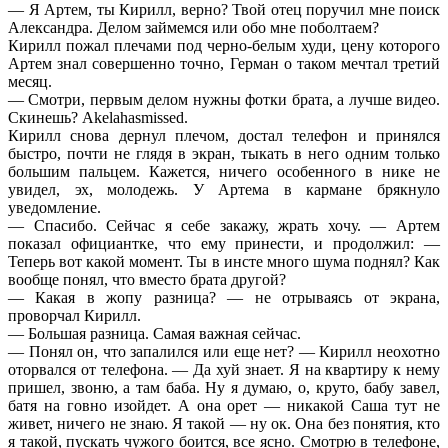
— Я Артем, ты Кирилл, верно? Твой отец поручил мне поиск
Александра. Делом займемся или обо мне поболтаем?
Кирилл пожал плечами под черно-белым худи, цену которого
Артем знал совершенно точно, Герман о таком мечтал третий
месяц.
— Смотри, первым делом нужны фотки брата, а лучше видео.
Скинешь? Akelаhasmissed.
Кирилл снова дернул плечом, достал телефон и принялся
быстро, почти не глядя в экран, тыкать в него одним только
большим пальцем. Кажется, ничего особенного в нике не
увидел, эх, молодежь. У Артема в кармане брякнуло
уведомление.
— Спасибо. Сейчас я себе закажу, жрать хочу. — Артем
показал официантке, что ему принести, и продолжил: —
Теперь вот какой момент. Ты в инсте много шума поднял? Как
вообще понял, что вместо брата другой?
— Какая в жопу разница? — не отрываясь от экрана,
проворчал Кирилл.
— Большая разница. Самая важная сейчас.
— Понял он, что запалился или еще нет? — Кирилл неохотно
оторвался от телефона. — Да хуй знает. Я на квартиру к нему
пришел, звоню, а там баба. Ну я думаю, о, круто, бабу завел,
батя на говно изойдет. А она орет — никакой Саша тут не
живет, ничего не знаю. Я такой — ну ок. Она без понятия, кто
я такой, пускать чужого боится, все ясно. Смотрю в телефоне,