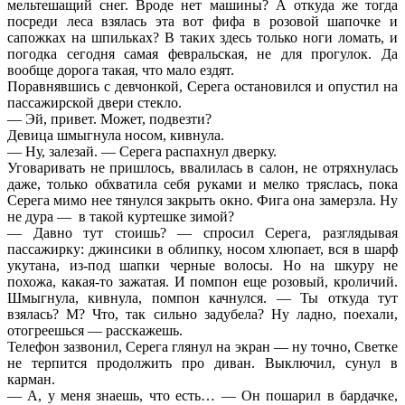
мельтешащий снег. Вроде нет машины? А откуда же тогда
посреди леса взялась эта вот фифа в розовой шапочке и
сапожках на шпильках? В таких здесь только ноги ломать, и
погодка сегодня самая февральская, не для прогулок. Да
вообще дорога такая, что мало ездят.
Поравнявшись с девчонкой, Серега остановился и опустил на
пассажирской двери стекло.
— Эй, привет. Может, подвезти?
Девица шмыгнула носом, кивнула.
— Ну, залезай. — Серега распахнул дверку.
Уговаривать не пришлось, ввалилась в салон, не отряхнулась
даже, только обхватила себя руками и мелко тряслась, пока
Серега мимо нее тянулся закрыть окно. Фига она замерзла. Ну
не дура — в такой куртешке зимой?
— Давно тут стоишь? — спросил Серега, разглядывая
пассажирку: джинсики в облипку, носом хлюпает, вся в шарф
укутана, из-под шапки черные волосы. Но на шкуру не
похожа, какая-то зажатая. И помпон еще розовый, кроличий.
Шмыгнула, кивнула, помпон качнулся. — Ты откуда тут
взялась? М? Что, так сильно задубела? Ну ладно, поехали,
отогреешься — расскажешь.
Телефон зазвонил, Серега глянул на экран — ну точно, Светке
не терпится продолжить про диван. Выключил, сунул в
карман.
— А, у меня знаешь, что есть… — Он пошарил в бардачке,