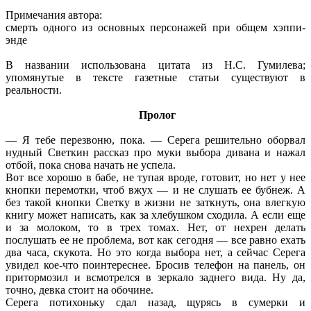
Примечания автора:
смерть одного из основных персонажей при общем хэппи-
энде
В названии использована цитата из Н.С. Гумилева;
упомянутые в тексте газетные статьи существуют в
реальности.
Пролог
— Я тебе перезвоню, пока. — Серега решительно оборвал
нудный Светкин рассказ про муки выбора дивана и нажал
отбой, пока снова начать не успела.
Вот все хорошо в бабе, не тупая вроде, готовит, но нет у нее
кнопки перемотки, чтоб вжух — и не слушать ее бубнеж. А
без такой кнопки Светку в жизни не заткнуть, она влегкую
книгу может написать, как за хлебушком сходила. А если еще
и за молоком, то в трех томах. Нет, от нехрен делать
послушать ее не проблема, вот как сегодня — все равно ехать
два часа, скукота. Но это когда выбора нет, а сейчас Серега
увидел кое-что поинтереснее. Бросив телефон на панель, он
притормозил и всмотрелся в зеркало заднего вида. Ну да,
точно, девка стоит на обочине.
Серега потихоньку сдал назад, щурясь в сумерки и