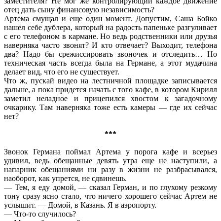
заместителя? Не мог же контролирующий каждое движение
отец дать сыну финансовую независимость?
Артема смущал и еще один момент. Допустим, Саша Бойко
нашел себе дублера, который на радость папеньке разгуливает
с его телефоном в кармане. Но ведь родственники или друзья
наверняка часто звонят? И кто отвечает? Выходит, телефона
два? Надо бы срежиссировать звоночек и отследить… Но
техническая часть всегда была на Германе, а этот мудачина
делает вид, что его не существует.
Что ж, пускай видео на лестничной площадке записывается
дальше, а пока придется начать с того кафе, в котором Кирилл
заметил неладное и прицепился хвостом к загадочному
очкарику. Там наверняка тоже есть камеры — где их сейчас
нет?
***
Звонок Германа поймал Артема у порога кафе и всерьез
удивил, ведь обещанные девять утра еще не наступили, а
напарник обещаниями ни разу в жизни не разбрасывался,
наоборот, как упрется, не сдвинешь.
— Тем, я еду домой, — сказал Герман, и по глухому резкому
тону сразу ясно стало, что ничего хорошего сейчас Артем не
услышит. — Домой, в Казань. Я в аэропорту.
— Что-то случилось?