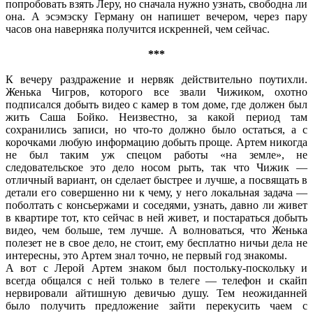
попробовать взять Леру, но сначала нужно узнать, свободна ли
она. А эсэмэску Герману он напишет вечером, через пару
часов она наверняка получится искренней, чем сейчас.
***
К вечеру раздражение и нервяк действительно поутихли.
Женька Чигров, которого все звали Чижиком, охотно
подписался добыть видео с камер в том доме, где должен был
жить Саша Бойко. Неизвестно, за какой период там
сохранились записи, но что-то должно было остаться, а с
корочками любую информацию добыть проще. Артем никогда
не был таким уж спецом работы «на земле», не
следовательское это дело носом рыть, так что Чижик —
отличный вариант, он сделает быстрее и лучше, а посвящать в
детали его совершенно ни к чему, у него локальная задача —
поболтать с консьержами и соседями, узнать, давно ли живет
в квартире тот, кто сейчас в ней живет, и постараться добыть
видео, чем больше, тем лучше. А волноваться, что Женька
полезет не в свое дело, не стоит, ему бесплатно ничьи дела не
интересны, это Артем знал точно, не первый год знакомы.
А вот с Лерой Артем знаком был постольку-поскольку и
всегда общался с ней только в телеге — телефон и скайп
нервировали айтишную девичью душу. Тем неожиданней
было получить предложение зайти перекусить чаем с