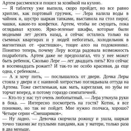
Артем рассмеялся и пошел за хозяйкой на кухню.
— Я таблетку уже выпила, скоро пройдет, но все равно
хриплю, как портовый грузчик, — Лера налила воды в
чайник и, шустро шаркая тапками, выставила на стол пирог,
чашки, какие-то конфетки. Артем, чтобы не смущать, пока
оглядывал кухню. Ярко-зеленые шкафы, которые были
модными лет десять назад, а сейчас остались только на
съемных квартирах и у людей небогатых, холодильник в
магнитиках от «растишки», тощее алоэ на подоконнике.
Понятно теперь, почему Леру всегда радовала возможность
подработать. Артем даже не предполагал, что у нее может
быть ребенок, Сколько Лере — лет двадцать пять? Кто сейчас
в восемнадцать рожает? И так-то не особо красивая, да еще
одна, с ребенком...
— А я хочу пить, — послышалось от двери. Дочка Леры
стояла у двери и с наивной хитростью поглядывала оттуда на
Артема. Тоже светленькая, как мать, кареглазая, но зубы не
торчат вперед, и потому гораздо симпатичней.
— Кто-то у нас тут очень любопытный. — Лера уткнула руки
в бока. — Интересно посмотреть на гостя? Котик, я все
понимаю, но так не пойдет. Мне нужно полчаса, хорошо?
Четыре серии «Смешариков».
— Ну ладно. — Девочка скорчила рожицу и ушла, шаркая
точно такими же пухлыми пандами, как у матери, только раза
в два меньше.