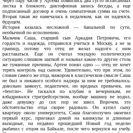
Через пару часов у Артема появились два густо исписанных
листка в блокноте, диктофонная запись беседы, а еще
подписанный договор и очень симпатичная сумма на счете.
Вторая такая же намечалась в недалеком, как он надеялся,
будущем.
История казалась несложной — банальной по сути,
необычной по исполнению.
Мальчик Саша, старший сын Аркадия Петровича, его
гордость и надежда, отправился учиться в Москву, а не за
границу, потому что отец не желал надолго с ним
расставаться. Еще он считал текущую политическую
ситуацию слишком шаткой и называл какие-то другие столь
же туманные причины, Артем понял одно — отец не хочет
терять контроль над сыном. Удивительно, что при этом, по
словам самого же отца, мажором в классическом смысле Саша
не был и никакого особого надзора за ним не требовалось:
довольно замкнут, педантичен, ни вредных привычек, ни
«бентли». Не таскался по клубам и вечеринкам, не
взбадривался стритрейсерством, вообще машину не водил,
даже девушку до сих пор не завел. Впрочем, это
обстоятельство отца скорее радовало. Он купил сыну
квартиру около университета, Саша благополучно окончил
первый курс, приезжал домой на каникулы и длинные
выходные, на недавно прошедший Новый год неделю
рыбачил с отцом на Байкале, после чего вернулся на учебу.