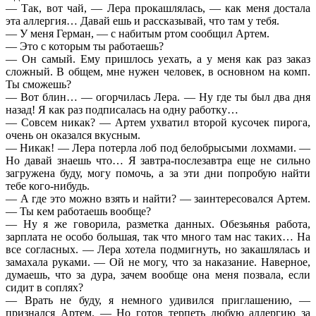
— Так, вот чай, — Лера прокашлялась, — как меня достала
эта аллергия… Давай ешь и рассказывай, что там у тебя.
— У меня Герман, — с набитым ртом сообщил Артем.
— Это с которым ты работаешь?
— Он самый. Ему пришлось уехать, а у меня как раз заказ
сложный. В общем, мне нужен человек, в основном на комп.
Ты сможешь?
— Вот блин… — огорчилась Лера. — Ну где ты был два дня
назад! Я как раз подписалась на одну работку…
— Совсем никак? — Артем ухватил второй кусочек пирога,
очень он оказался вкусным.
— Никак! — Лера потерла лоб под белобрысыми лохмами. —
Но давай знаешь что… Я завтра-послезавтра еще не сильно
загружена буду, могу помочь, а за эти дни попробую найти
тебе кого-нибудь.
— А где это можно взять и найти? — заинтересовался Артем.
— Ты кем работаешь вообще?
— Ну я же говорила, разметка данных. Обезьянья работа,
зарплата не особо большая, так что много там нас таких… На
все согласных. — Лера хотела подмигнуть, но закашлялась и
замахала руками. — Ой не могу, что за наказание. Наверное,
думаешь, что за дура, зачем вообще она меня позвала, если
сидит в соплях?
— Врать не буду, я немного удивился приглашению, —
признался Артем. — Но готов терпеть любую аллергию за