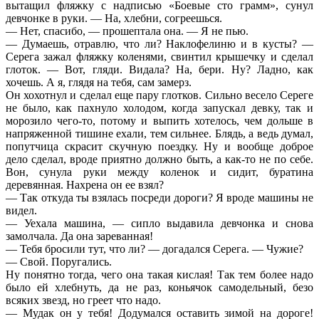
вытащил фляжку с надписью «Боевые сто грамм», сунул
девчонке в руки. — На, хлебни, согреешься.
— Нет, спасибо, — прошептала она. — Я не пью.
— Думаешь, отравлю, что ли? Наклофелиню и в кусты? —
Серега зажал фляжку коленями, свинтил крышечку и сделал
глоток. — Вот, гляди. Видала? На, бери. Ну? Ладно, как
хочешь. А я, глядя на тебя, сам замерз.
Он хохотнул и сделал еще пару глотков. Сильно весело Сереге
не было, как пахнуло холодом, когда запускал девку, так и
морозило чего-то, потому и выпить хотелось, чем дольше в
напряженной тишине ехали, тем сильнее. Блядь, а ведь думал,
попутчица скрасит скучную поездку. Ну и вообще доброе
дело сделал, вроде приятно должно быть, а как-то не по себе.
Вон, сунула руки между коленок и сидит, буратина
деревянная. Нахрена он ее взял?
— Так откуда ты взялась посреди дороги? Я вроде машины не
видел.
— Уехала машина, — сипло выдавила девчонка и снова
замолчала. Да она зареванная!
— Тебя бросили тут, что ли? — догадался Серега. — Чужие?
— Свой. Поругались.
Ну понятно тогда, чего она такая кислая! Так тем более надо
было ей хлебнуть, да не раз, коньячок самодельный, безо
всяких звезд, но греет что надо.
— Мудак он у тебя! Додумался оставить зимой на дороге!