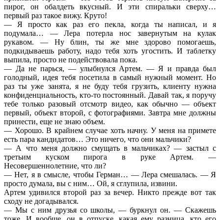
пирог, он обалдеть вкусный. И эти спиральки сверху…
первый раз такое вижу. Круто!
— Я просто как раз его пекла, когда ты написал, и я
подумала… — Лера потерла нос завернутым на кулак
рукавом. — Ну блин, ты же мне здорово помогаешь,
подкидываешь работу, надо тебя хоть угостить. И таблетку
выпила, просто не подействовала пока.
— Да не парься, — улыбнулся Артем. — Я и правда был
голодный, идея тебя посетила в самый нужный момент. Но
раз ты уже занята, я не буду тебя грузить, клиенту нужна
конфиденциальность, кто-то постоянный. Давай так, я поручу
тебе только разовый отсмотр видео, как обычно — объект
первый, объект второй, с фотографиями. Завтра мне должны
принести, еще не знаю объем.
— Хорошо. В крайнем случае хоть начну. У меня на примете
есть пара кандидатов… Это ничего, что они мальчики?
— А что меня должно смущать в мальчиках? — застыл с
третьим куском пирога в руке Артем. —
Несовершеннолетние, что ли?
— Нет, я в смысле, чтобы Герман… — Лера смешалась. — Я
просто думала, вы с ним… Ой, я сглупила, извини.
Артем удивился второй раз за вечер. Никто прежде вот так
сходу не догадывался.
— Мы с ним друзья со школы, — буркнул он. — Скажешь
тоже. И вообще, он в отпуске, какая ему разница, кто его