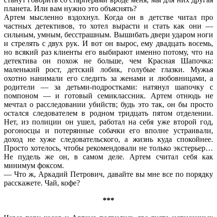
планета. Или вам нужно это объяснять?
Артем мысленно вздохнул. Когда он в детстве читал про
частных детективов, то хотел вырасти и стать как они —
сильным, умным, бесстрашным. Вышибать двери ударом ноги
и стрелять с двух рук. И вот он вырос, ему двадцать восемь,
но всякий раз клиенты его выбирают именно потому, что на
детектива он похож не больше, чем Красная Шапочка:
маленький рост, детский лобик, голубые глазки. Мужья
охотно нанимали его следить за женами и любовницами, а
родители — за детьми-подростками: натянул шапочку с
помпоном — и готовый семиклассник. Артем отнюдь не
мечтал о расследовании убийств; будь это так, он бы просто
остался следователем в родном тридцать пятом отделении.
Нет, из полиции он ушел, работал на себя уже второй год,
рогоносцы и потерянные собачки его вполне устраивали,
доход не хуже следовательского, а жизнь куда спокойнее.
Просто хотелось, чтобы рекомендовали не только экстерьер…
Не пудель же он, в самом деле. Артем считал себя как
минимум фоксом.
— Что ж, Аркадий Петрович, давайте вы мне все по порядку
расскажете. Чай, кофе?
***