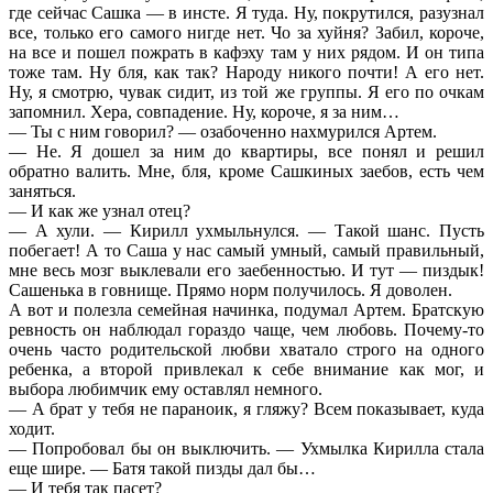
где сейчас Сашка — в инсте. Я туда. Ну, покрутился, разузнал
все, только его самого нигде нет. Чо за хуйня? Забил, короче,
на все и пошел пожрать в кафэху там у них рядом. И он типа
тоже там. Ну бля, как так? Народу никого почти! А его нет.
Ну, я смотрю, чувак сидит, из той же группы. Я его по очкам
запомнил. Хера, совпадение. Ну, короче, я за ним…
— Ты с ним говорил? — озабоченно нахмурился Артем.
— Не. Я дошел за ним до квартиры, все понял и решил
обратно валить. Мне, бля, кроме Сашкиных заебов, есть чем
заняться.
— И как же узнал отец?
— А хули. — Кирилл ухмыльнулся. — Такой шанс. Пусть
побегает! А то Саша у нас самый умный, самый правильный,
мне весь мозг выклевали его заебенностью. И тут — пиздык!
Сашенька в говнище. Прямо норм получилось. Я доволен.
А вот и полезла семейная начинка, подумал Артем. Братскую
ревность он наблюдал гораздо чаще, чем любовь. Почему-то
очень часто родительской любви хватало строго на одного
ребенка, а второй привлекал к себе внимание как мог, и
выбора любимчик ему оставлял немного.
— А брат у тебя не параноик, я гляжу? Всем показывает, куда
ходит.
— Попробовал бы он выключить. — Ухмылка Кирилла стала
еще шире. — Батя такой пизды дал бы…
— И тебя так пасет?