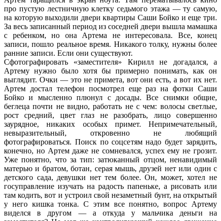
про пустую лестничную клетку седьмого этажа — ту самую,
на которую выходили двери квартиры Саши Бойко и еще три.
За весь записанный период из соседней двери вышла мамашка
с ребенком, но она Артема не интересовала. Все, конец
записи, пошло реальное время. Никакого толку, нужны более
ранние записи. Если они существуют.
Сфотографировать «заместителя» Кирилл не догадался, а
Артему нужно было хотя бы примерно понимать, как он
выглядит. Очки — это не примета, вот они есть, а вот их нет.
Артем достал телефон посмотрел еще раз на фотки Саши
Бойко и мысленно плюнул с досады. Все снимки общие,
беглеца почти не видно, работать не с чем: волосы светлые,
рост средний, цвет глаз не разобрать, лицо совершенно
заурядное, никаких особых примет. Непримечательный,
невыразительный, откровенно не любящий
фотографироваться. Поиск по соцсетям надо будет зарядить,
конечно, но Артем даже не сомневался, успех ему не грозит.
Уже понятно, что за тип: затюканный отцом, ненавидимый
матерью и братом, ботан, серая мышь, друзей нет или один с
детского сада, девушки нет тем более. Он, может, хотел не
госуправление изучать на радость папеньке, а рисовать или
там кодить, вот и устроил свой незаметный бунт, на открытый
у него кишка тонка. С этим все понятно, вопрос Артему
виделся в другом — а откуда у мальчика деньги на