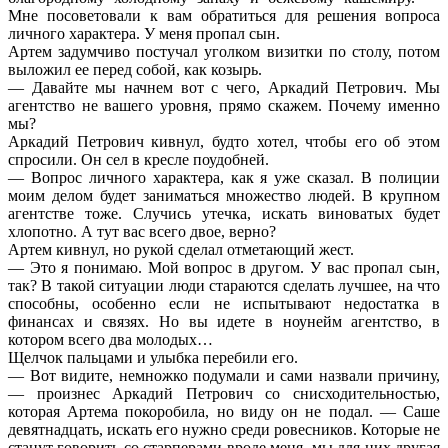
Мне посоветовали к вам обратиться для решения вопроса
личного характера. У меня пропал сын.
Артем задумчиво постучал уголком визитки по столу, потом
выложил ее перед собой, как козырь.
— Давайте мы начнем вот с чего, Аркадий Петрович. Мы
агентство не вашего уровня, прямо скажем. Почему именно
мы?
Аркадий Петрович кивнул, будто хотел, чтобы его об этом
спросили. Он сел в кресле поудобней.
— Вопрос личного характера, как я уже сказал. В полиции
моим делом будет заниматься множество людей. В крупном
агентстве тоже. Случись утечка, искать виноватых будет
хлопотно. А тут вас всего двое, верно?
Артем кивнул, но рукой сделал отметающий жест.
— Это я понимаю. Мой вопрос в другом. У вас пропал сын,
так? В такой ситуации люди стараются сделать лучшее, на что
способны, особенно если не испытывают недостатка в
финансах и связях. Но вы идете в ноунейм агентство, в
котором всего два молодых…
Щелчок пальцами и улыбка перебили его.
— Вот видите, немножко подумали и сами назвали причину,
— произнес Аркадий Петрович со снисходительностью,
которая Артема покоробила, но виду он не подал. — Саше
девятнадцать, искать его нужно среди ровесников. Которые не
станут говорить со старперами вроде меня, мы для них другая