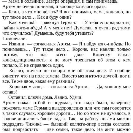
— Мама в больнице. Завтра операция, и сам понимаешь.
Артем не очень понимал, и вообще хотелось орать.
— Блин, а что мне делать? Я все понимаю, мама, конечно, но
тут такое дело… Как я буду один?
— Как хочешь! — рявкнул Герман. — У тебя есть варианты,
найди кого-нибудь! А у меня нет! Думаешь, я очень рад тому,
что случилось? Думаешь, буду тебя утешать?
Помолчали.
— Извини, — согласился Артем. — Я найду кого-нибудь. Но
понимаешь… Тут такое дело… Короче, нас наняли только
потому, что нас всего двое. Клиенту важна
конфиденциальность, я не могу трепаться об этом с кем
попало. И не справлюсь один.
— Значит, ничего не говори мне об этом деле. И сообщи
клиенту, что на поле замена. Вместо меня кто-то другой, вот и
все. Те же двое, какая ему разница?
— Хорошая мысль, — согласился Артем. — Да, машину мне
оставь!
— Оставил, ключи дома. Ладно. Удачи.
Артем нажал отбой и подумал, что надо было, наверное,
пожелать маме Германа выздоровления или что там говорится
в таких случаях, хорошей дороги… Но об этом не думалось, в
голове двигались блоки задач. Так, на работу ногами можно
подрядить Чижика — бывший коллега-опер всегда согласен
был подработать — две семьи, такое дело. На айти можно