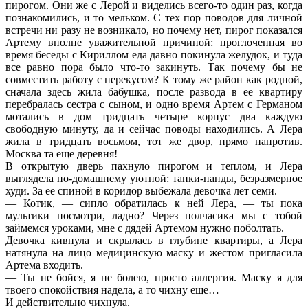
пирогом. Они же с Лерой и виделись всего-то один раз, когда
познакомились, и то мельком. С тех пор поводов для личной
встречи ни разу не возникало, но почему нет, пирог показался
Артему вполне уважительной причиной: проглоченная во
время беседы с Кириллом еда давно покинула желудок, и туда
все равно пора было что-то закинуть. Так почему бы не
совместить работу с перекусом? К тому же район как родной,
сначала здесь жила бабушка, после развода в ее квартиру
перебралась сестра с сыном, и одно время Артем с Германом
мотались в дом тридцать четыре корпус два каждую
свободную минуту, да и сейчас поводы находились. А Лера
жила в тридцать восьмом, тот же двор, прямо напротив.
Москва та еще деревня!
В открытую дверь пахнуло пирогом и теплом, и Лера
выглядела по-домашнему уютной: тапки-панды, безразмерное
худи. За ее спиной в коридор выбежала девочка лет семи.
— Котик, — сипло обратилась к ней Лера, — ты пока
мультики посмотри, ладно? Через полчасика мы с тобой
займемся уроками, мне с дядей Артемом нужно поболтать.
Девочка кивнула и скрылась в глубине квартиры, а Лера
натянула на лицо медицинскую маску и жестом пригласила
Артема входить.
— Ты не бойся, я не болею, просто аллергия. Маску я для
твоего спокойствия надела, а то чихну еще…
И действительно чихнула.