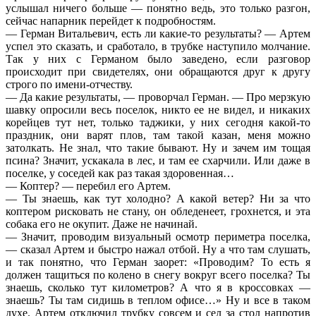
услышал ничего больше — понятно ведь, это только разгон,
сейчас напарник перейдет к подробностям.
— Герман Витальевич, есть ли какие-то результаты? — Артем
успел это сказать, и сработало, в трубке наступило молчание.
Так у них с Германом было заведено, если разговор
происходит при свидетелях, они обращаются друг к другу
строго по имени-отчеству.
— Да какие результаты, — проворчал Герман. — Про мерзкую
шавку опросили весь поселок, никто ее не видел, и никаких
корейцев тут нет, только таджики, у них сегодня какой-то
праздник, они варят плов, там такой казан, меня можно
затолкать. Не знал, что такие бывают. Ну и зачем им тощая
псина? Значит, ускакала в лес, и там ее схарчили. Или даже в
поселке, у соседей как раз такая здоровенная…
— Коптер? — перебил его Артем.
— Ты знаешь, как тут холодно? А какой ветер? Ни за что
коптером рисковать не стану, он обледенеет, грохнется, и эта
собака его не окупит. Даже не начинай.
— Значит, проводим визуальный осмотр периметра поселка,
— сказал Артем и быстро нажал отбой. Ну а что там слушать,
и так понятно, что Герман заорет: «Проводим? То есть я
должен тащиться по колено в снегу вокруг всего поселка? Ты
знаешь, сколько тут километров? А что я в кроссовках —
знаешь? Ты там сидишь в теплом офисе…» Ну и все в таком
духе. Артем отключил трубку совсем и сел за стол напротив