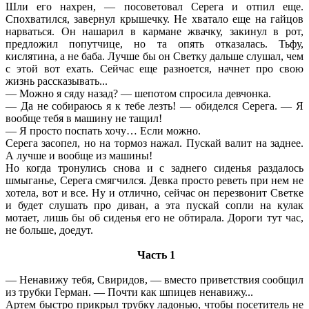
Шли его нахрен, — посоветовал Серега и отпил еще.
Спохватился, завернул крышечку. Не хватало еще на гайцов
нарваться. Он нашарил в кармане жвачку, закинул в рот,
предложил попутчице, но та опять отказалась. Тьфу,
кислятина, а не баба. Лучше бы он Светку дальше слушал, чем
с этой вот ехать. Сейчас еще разноется, начнет про свою
жизнь рассказывать...
— Можно я сяду назад? — шепотом спросила девчонка.
— Да не собираюсь я к тебе лезть! — обиделся Серега. — Я
вообще тебя в машину не тащил!
— Я просто поспать хочу… Если можно.
Серега засопел, но на тормоз нажал. Пускай валит на заднее.
А лучше и вообще из машины!
Но когда тронулись снова и с заднего сиденья раздалось
шмыганье, Серега смягчился. Девка просто реветь при нем не
хотела, вот и все. Ну и отлично, сейчас он перезвонит Светке
и будет слушать про диван, а эта пускай сопли на кулак
мотает, лишь бы об сиденья его не обтирала. Дороги тут час,
не больше, доедут.
Часть 1
— Ненавижу тебя, Свиридов, — вместо приветствия сообщил
из трубки Герман. — Почти как шпицев ненавижу...
Артем быстро прикрыл трубку ладонью, чтобы посетитель не