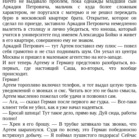
Ничто не выдавало проблем, пока однажды младший сын
Аркадия Петровича, мальчик с куда более сложным
характером, не поругался с матерью и не решил переждать
бурю в московской квартире брата. Открытие, которое он
сделал по приезде, заставило Аркадия Петровича немедленно
вылететь в столицу и лично убедиться, что юноша, который
учится в университете под именем Александра Бойко и живет
в его квартире, совершенно ему не знаком.
Аркадий Петрович — тут Артем поставил ему плюс — повел
себя грамотно и не стал поднимать шум. Он уехал из центра
Москвы и пришел в маленькое агентство на юго-западе.
И вот теперь Артему и Герману предстояло разобраться, во-
первых, где настоящий Саша, во-вторых, что вообще
происходит.
Герман!
Артем торопливо включил телефон, и тот выдал целую трель
уведомлений о звонках и смс. Читать все это не было смысла,
Артем мысленно пожелал себе удачи и позвонил сам.
— Ага, — сказал Герман после первого же гудка. — Все-таки
клиент тебя не убил, как я уже начал надеяться.
— Бросай шпица! Тут такое дело, прямо вау. Дуй сюда, работы
полно!
— Хрен я его брошу. — В трубке затявкало так звонко, что
Артем шарахнулся. Судя по всему, это Герман победоносно
встряхнул добычу. — Я поймал пушистого пидораса! Сейчас