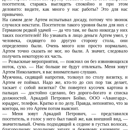
посетителя, стараясь выглядеть спокойно и при этом
деловито: видите, как много у нас работы? Это для нас
привычно.
На самом деле Артем испытывал досаду, потому что звонок
случился некстати. Посетители такого уровня были для них с
Германом редкой удачей — да что там, не было никогда у них
таких посетителей! Но узнавать в лицо деньги Артем умел, у
человека, сидящего по другую сторону стола, они
определенно были. Очень много или просто нормально,
Артем точно сказать не мог, но были. А значит, следовало
получить некоторую их часть.
— Розыскные мероприятия, — пояснил он без извиняющихся
ноток, сухо. — Нас больше не будут отвлекать. Меня зовут
Артем Николаевич, я вас внимательно слушаю.
Мужчина, сидящий напротив, толкнул по столу визитку, и
Артем ее поймал. Надо же, кто-то до сих пор так делает,
таскает с собой визитки? Он повертел кусочек картона в
пальцах — достойно сделано, без дорого-богато и списка
должностей. Аркадий Петрович Бойко, ООО «Авангард»,
юрадрес, телефон. Кратко и по делу. Правда, непонятно, что за
контора, но это Артем потом выяснит.
— Меня зовут Аркадий Петрович, — представился
посетитель, и голос у него был такой же, как внешний вид, —
значительный. Очень подходящий к седине в густых волосах,
благородному холодному запаху и бежевому кашемиру. —