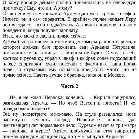
И кому вообще деньги срочно понадобились на очередную
примочку? Ему, что ли, Артему?
С шипением и матюками Артем цапнул с кресла телефон.
Ничего, он и сам справится. В крайнем случае наймет Леру,
она всегда согласна подработать. А кое-кто подумает о своем
поведении, когда получит зарплату.
Итак, что можно сделать прямо сейчас.
Артем быстро нашел в инете видеокамеры района и дома, в
котором должен был проживать сын Аркадия Петровича,
поставил все на запись — лишним не будет. Стянул с себя
костюм и рубашку, убрал в шкаф и выбрал более подходящий
наряд: спортивки, худи, носочки с фламинго. Папа Бойко
прав, со студаками ему общаться предстоит много, но не
прямо сейчас. Начать лучше с братика, пока он в Москве.
Часть 2
— Не, я не ждал Шерлока, конечно. — Кирилл сощурился,
разглядывая Артема. — Но чтоб Ватсон в юности! И чо,
правда бывший мент?
Ой, ну посмотрите, мачо-мачо. На стуле развалился, ноги
раскинуты, челюсть вперед. Нервничает юноша, для
шестнадцати лет нормальное дело. Куревом несет за три метра
— папочка в курсе? Артем плюхнулся на стул напротив,
поймал взглядом официантку, потом улыбнулся Кириллу: