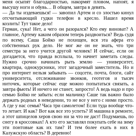
меня осыпят благодарностью, накормят пловом, напоят, я
высушу ноги и обувь… В общем, завтра в девять.
— Да ты издеваешься! — завопил Артем и со злостью кинул
отсчитывающий гудки телефон в кресло. Нашел время
козлить! Тут такое дело!
Герман, сука! Нет, а чего он разорался? Кто ему виноват? А
главное, Артему каким образом теперь раздвоиться? Ведь судя
по всему, Саша Бойко не похищен, вся эта афера его
собственных рук дело. Не мог же он не знать, что три
семестра за него учится другой человек! И сейчас, если он
догадается, что правда всплыла, то начнет заметать следы.
Нужно срочно начинать рыть землю — университет,
квартира, однокурсники, этот загадочный заместитель. Но и
про интернет нельзя забывать — соцсети, почта, блоги, сайт
университета, отслеживание звонков, геотегов и тысяч
ниточек, которые сейчас еще можно попытаться связать, а
завтра фьють! И ничего не станет, запросто! А ведь надо и про
семью Бойко не забыть: если мальчику Саше так важно было
держать родных в неведении, то не все у него с ними просто.
А где у нас семья? Часа три самолетом! Если туда вообще что-
то летает. И как? Вот как все это успеть? И машина в ремонте,
а этот шпицелов херов свою ни за что не даст! Подумаешь, по
снегу в кроссовках! А кто его заставлял покупать себе на зиму
эти понтовые как их там? И тем более ехать в них в
Калужскую область? В деревню!