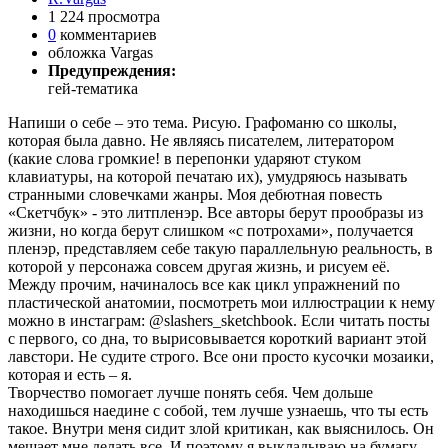
1 224 просмотра
0
комментариев
обложка Vargas
Предупреждения:
гей-тематика
Напиши о себе – это тема. Рисую. Графоманю со школы,
которая была давно. Не являясь писателем, литератором
(какие слова громкие! в перепонки ударяют стуком
клавиатуры, на которой печатаю их), умудряюсь называть
странными словечками жанры. Моя дебютная повесть
«Скетчбук» - это литпленэр. Все авторы берут прообразы из
жизни, но когда берут слишком «с потрохами», получается
пленэр, представляем себе такую параллельную реальность, в
которой у персонажа совсем другая жизнь, и рисуем её.
Между прочим, начиналось все как цикл упражнений по
пластической анатомии, посмотреть мои иллюстрации к нему
можно в инстаграм: @slashers_sketchbook. Если читать посты
с первого, со дна, то вырисовывается короткий вариант этой
лавстори. Не судите строго. Все они просто кусочки мозаики,
которая и есть – я.
Творчество помогает лучше понять себя. Чем дольше
находишься наедине с собой, тем лучше узнаешь, что ты есть
такое. Внутри меня сидит злой критикан, как выяснилось. Он
мешает мне делать все. И поэтому я выкладываю на бумагу