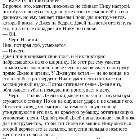
— Кажется, я стою на моче.
Впрочем, это, кажется, нисколько не сбивает Нику настрой,
потому что через секунду он уже возится с молнией на его
джинсах, но ему мешает тяжелый пояс для инструментов,
который висит у Джея на бедрах. Джей пытается отстегнуть
его, но в итоге попадает им Нику по голове.
— Ой.
— Черт. Извини.
Ник, потирая лоб, усмехается.
— Ничего.
Джей приподнимает свой пояс, и Ник повторно
набрасывается на его ширинку. На этот раз ему удается
справиться с молнией, после чего он засовывает свою руку
прямо Джею в штаны. У Джея уже встал — не до конца, но
его член быстро твердеет. Ник издает нечто похожее на
восхищенный вздох. Потом стягивает белье Джея вниз,
облизывает губы и немедленно приступает к делу.
— Черт. — Голова Джея откидывается назад и с глухим бум
стукается о стенку. Но он не ощущает удара и не слышит его.
Опустив взгляд, он смотрит на темноволосую голову,
уткнувшуюся в его пах, на красную рубашку, обтягивающую
угловатые плечи. Одной рукой Джей придерживает свой пояс
для инструментов, чтобы тот снова не вышиб Нику мозги, а
второй держит его за затылок, запустив пальцы в немного
жесткие от геля волосы.