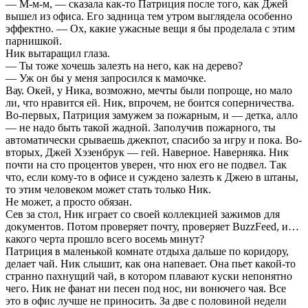
— М-м-м, — сказала как-то Патриция после того, как Джей
вышел из офиса. Его задница тем утром выглядела особенно
эффектно. — Ох, какие ужасные вещи я бы проделала с этим
парнишкой.
Ник вытаращил глаза.
— Ты тоже хочешь залезть на него, как на дерево?
— Уж он бы у меня запросился к мамочке.
Вау. Окей, у Ника, возможно, мечты были попроще, но мало
ли, что нравится ей. Ник, впрочем, не боится соперничества.
Во-первых, Патриция замужем за пожарным, и — детка, алло
— не надо быть такой жадной. Заполучив пожарного, ты
автоматически срываешь джекпот, спасибо за игру и пока. Во-
вторых, Джей Хэзенбрук — гей. Наверное. Наверняка. Ник
почти на сто процентов уверен, что нюх его не подвел. Так
что, если кому-то в офисе и суждено залезть к Джею в штаны,
то этим человеком может стать только Ник.
Не может, а просто обязан.
Сев за стол, Ник играет со своей коллекцией зажимов для
документов. Потом проверяет почту, проверяет BuzzFeed, и…
какого черта прошло всего восемь минут?
Патриция в маленькой комнате отдыха дальше по коридору,
делает чай. Ник слышит, как она напевает. Она пьет какой-то
странно пахнущий чай, в котором плавают куски непонятно
чего. Ник не фанат ни песен под нос, ни вонючего чая. Все
это в офис лучше не приносить. За две с половиной недели