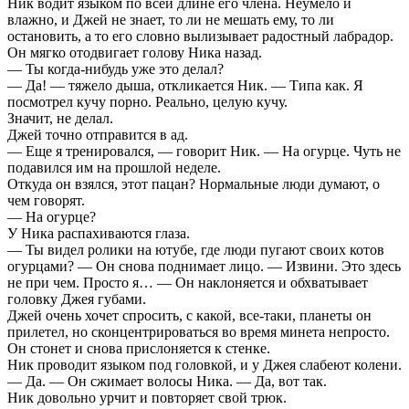
Ник водит языком по всей длине его члена. Неумело и
влажно, и Джей не знает, то ли не мешать ему, то ли
остановить, а то его словно вылизывает радостный лабрадор.
Он мягко отодвигает голову Ника назад.
— Ты когда-нибудь уже это делал?
— Да! — тяжело дыша, откликается Ник. — Типа как. Я
посмотрел кучу порно. Реально, целую кучу.
Значит, не делал.
Джей точно отправится в ад.
— Еще я тренировался, — говорит Ник. — На огурце. Чуть не
подавился им на прошлой неделе.
Откуда он взялся, этот пацан? Нормальные люди думают, о
чем говорят.
— На огурце?
У Ника распахиваются глаза.
— Ты видел ролики на ютубе, где люди пугают своих котов
огурцами? — Он снова поднимает лицо. — Извини. Это здесь
не при чем. Просто я… — Он наклоняется и обхватывает
головку Джея губами.
Джей очень хочет спросить, с какой, все-таки, планеты он
прилетел, но сконцентрироваться во время минета непросто.
Он стонет и снова прислоняется к стенке.
Ник проводит языком под головкой, и у Джея слабеют колени.
— Да. — Он сжимает волосы Ника. — Да, вот так.
Ник довольно урчит и повторяет свой трюк.