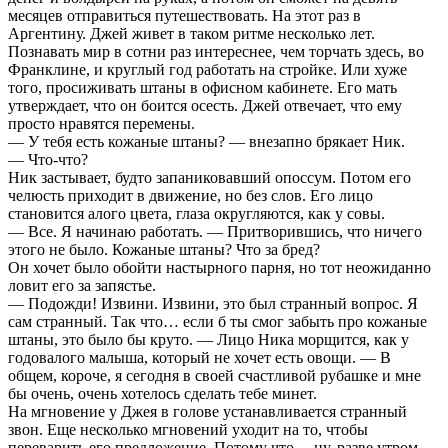
месяцев отправиться путешествовать. На этот раз в
Аргентину. Джей живет в таком ритме несколько лет.
Познавать мир в сотни раз интереснее, чем торчать здесь, во
Франклине, и круглый год работать на стройке. Или хуже
того, просиживать штаны в офисном кабинете. Его мать
утверждает, что он боится осесть. Джей отвечает, что ему
просто нравятся перемены.
— У тебя есть кожаные штаны? — внезапно брякает Ник.
— Что-что?
Ник застывает, будто запаниковавший опоссум. Потом его
челюсть приходит в движение, но без слов. Его лицо
становится алого цвета, глаза округляются, как у совы.
— Все. Я начинаю работать. — Притворившись, что ничего
этого не было. Кожаные штаны? Что за бред?
Он хочет было обойти настырного парня, но тот неожиданно
ловит его за запястье.
— Подожди! Извини. Извини, это был странный вопрос. Я
сам странный. Так что… если б ты смог забыть про кожаные
штаны, это было бы круто. — Лицо Ника морщится, как у
годовалого малыша, который не хочет есть овощи. — В
общем, короче, я сегодня в своей счастливой рубашке и мне
бы очень, очень хотелось сделать тебе минет.
На мгновение у Джея в голове устанавливается странный
звон. Еще несколько мгновений уходит на то, чтобы
переварить его предложение. Потому что… ну, разве утром