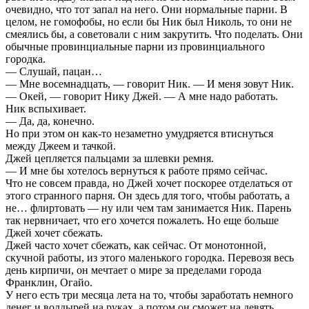
очевидно, что тот запал на него. Они нормальные парни. В
целом, не гомофобы, но если бы Ник был Николь, то они не
смеялись бы, а советовали с ним закрутить. Что поделать. Они
обычные провинциальные парни из провинциального
городка.
— Слушай, пацан…
— Мне восемнадцать, — говорит Ник. — И меня зовут Ник.
— Окей, — говорит Нику Джей. — А мне надо работать.
Ник вспыхивает.
— Да, да, конечно.
Но при этом он как-то незаметно умудряется втиснуться
между Джеем и тачкой.
Джей цепляется пальцами за шлевки ремня.
— И мне бы хотелось вернуться к работе прямо сейчас.
Что не совсем правда, но Джей хочет поскорее отделаться от
этого странного парня. Он здесь для того, чтобы работать, а
не… флиртовать — ну или чем там занимается Ник. Парень
так нервничает, что его хочется пожалеть. Но еще больше
Джей хочет сбежать.
Джей часто хочет сбежать, как сейчас. От монотонной,
скучной работы, из этого маленького городка. Перевозя весь
день кирпичи, он мечтает о мире за пределами города
Франклин, Огайо.
У него есть три месяца лета на то, чтобы заработать немного
денег и волдырей на руках, а потом он сможет на девять