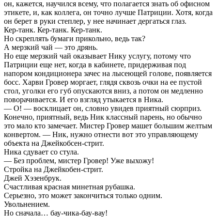
он, кажется, научился всему, что полагается знать об офисном
этикете, и, как коллега, он точно лучше Патриции. Хотя, когда
он берет в руки степлер, у нее начинает дергаться глаз.
Кер-танк. Кер-танк. Кер-танк.
Но скреплять бумаги прикольно, ведь так?
А мерзкий чай — это дрянь.
Но еще мерзкий чай оказывает Нику услугу, потому что
Патриции еще нет, когда в кабинете, придерживая под
напором кондиционера зачес на лысеющей голове, появляется
босс. Харви Гровер моргает, глядя сквозь очки на ее пустой
стол, уголки его губ опускаются вниз, а потом он медленно
поворачивается. И его взгляд утыкается в Ника.
— О! — восклицает он, словно увидев приятный сюрприз.
Конечно, приятный, ведь Ник классный парень, но обычно
это мало кто замечает. Мистер Гровер машет большим желтым
конвертом. — Ник, нужно отнести вот это управляющему
объекта на Джейкобсен-стрит.
Ника сдувает со стула.
— Без проблем, мистер Гровер! Уже выхожу!
Стройка на Джейкобен-стрит.
Джей Хэзенбрук.
Счастливая красная минетная рубашка.
Серьезно, это может закончиться только одним.
Увольнением.
Но сначала… бау-чика-бау-вау!