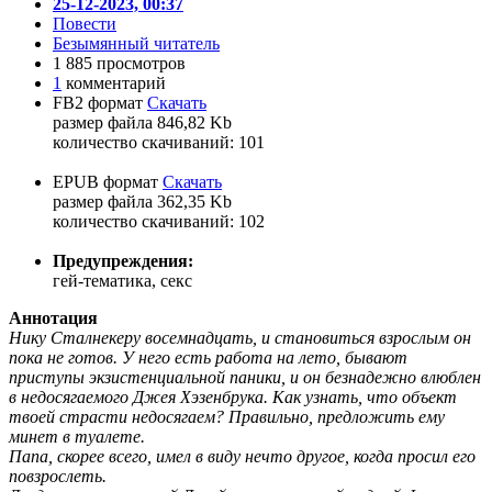
25-12-2023, 00:37
Повести
Безымянный читатель
1 885 просмотров
1
комментарий
FB2 формат
Скачать
размер файла 846,82 Kb
количество cкачиваний: 101
EPUB формат
Скачать
размер файла 362,35 Kb
количество cкачиваний: 102
Предупреждения:
гей-тематика, секс
Аннотация
Нику Сталнекеру восемнадцать, и становиться взрослым он
пока не готов. У него есть работа на лето, бывают
приступы экзистенциальной паники, и он безнадежно влюблен
в недосягаемого Джея Хэзенбрука. Как узнать, что объект
твоей страсти недосягаем? Правильно, предложить ему
минет в туалете.
Папа, скорее всего, имел в виду нечто другое, когда просил его
повзрослеть.