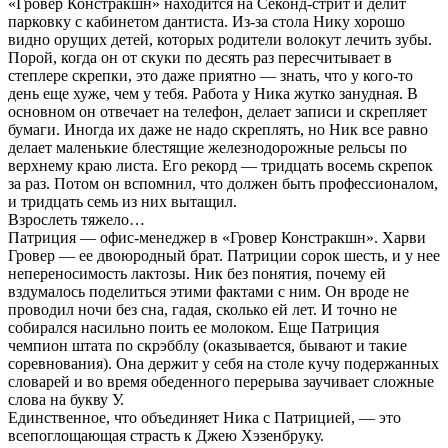
«Гровер Констракшн» находится на Секонд-стрит и делит
парковку с кабинетом дантиста. Из-за стола Нику хорошо
видно орущих детей, которых родители волокут лечить зубы.
Порой, когда он от скуки по десять раз пересчитывает в
степлере скрепки, это даже приятно — знать, что у кого-то
день еще хуже, чем у тебя. Работа у Ника жутко занудная. В
основном он отвечает на телефон, делает записи и скрепляет
бумаги. Иногда их даже не надо скреплять, но Ник все равно
делает маленькие блестящие железнодорожные рельсы по
верхнему краю листа. Его рекорд — тридцать восемь скрепок
за раз. Потом он вспомнил, что должен быть профессионалом,
и тридцать семь из них вытащил.
Взрослеть тяжело…
Патриция — офис-менеджер в «Гровер Констракшн». Харви
Гровер — ее двоюродный брат. Патриции сорок шесть, и у нее
непереносимость лактозы. Ник без понятия, почему ей
вздумалось поделиться этими фактами с ним. Он вроде не
проводил ночи без сна, гадая, сколько ей лет. И точно не
собирался насильно поить ее молоком. Еще Патриция
чемпион штата по скрэбблу (оказывается, бывают и такие
соревнования). Она держит у себя на столе кучу подержанных
словарей и во время обеденного перерыва заучивает сложные
слова на букву У.
Единственное, что объединяет Ника с Патрицией, — это
всепоглощающая страсть к Джею Хэзенбруку.