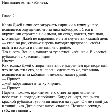
Ник вылетает из кабинета.
Глава 2
Когда Джей начинает загружать кирпичи в тачку, у него
появляется ощущение, что за ним наблюдают. Стоя в
окружении строительной пыли, он оглядывается, уже зная,
кто позади. Джей не параноик, но это случается каждый день
— столько раз, сколько парень находит предлогов, чтобы
выйти из офиса и появиться на стройке.
Так и есть. Вон он, маячит за туалетной кабинкой. В красной
рубашке и с красным лицом.
Иисусе.
Как только Джей отворачивается с намерением притвориться,
что не заметил его, если парень сделает то же, тот вновь
появляется из-за кабинки и неловко машет рукой.
— Привет.
Джей забрасывает в тачку кирпич.
— Привет.
Парень, похоже, принимает его ответ за приглашение
поболтать и подходит поближе. Когда он идет, ткань его
красной рубашки туго натягивается на груди. Он не такой уж
и тощий, как Джею показалось сначала. Пожевав секунду
губу, он говорит: