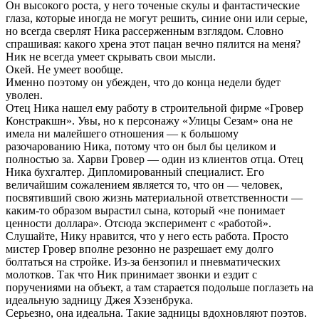
Он высокого роста, у него точеные скулы и фантастические
глаза, которые иногда не могут решить, синие они или серые,
но всегда сверлят Ника рассерженным взглядом. Словно
спрашивая: какого хрена этот пацан вечно пялится на меня?
Ник не всегда умеет скрывать свои мысли.
Окей. Не умеет вообще.
Именно поэтому он убежден, что до конца недели будет
уволен.
Отец Ника нашел ему работу в строительной фирме «Гровер
Констракшн». Увы, но к персонажу «Улицы Сезам» она не
имела ни малейшего отношения — к большому
разочарованию Ника, потому что он был бы целиком и
полностью за. Харви Гровер — один из клиентов отца. Отец
Ника бухгалтер. Дипломированный специалист. Его
величайшим сожалением является то, что он — человек,
посвятивший свою жизнь материальной ответственности —
каким-то образом вырастил сына, который «не понимает
ценности доллара». Отсюда эксперимент с «работой».
Слушайте, Нику нравится, что у него есть работа. Просто
мистер Гровер вполне резонно не разрешает ему долго
болтаться на стройке. Из-за бензопил и пневматических
молотков. Так что Ник принимает звонки и ездит с
поручениями на объект, а там старается подольше поглазеть на
идеальную задницу Джея Хэзенбрука.
Серьезно, она идеальна. Такие задницы вдохновляют поэтов.