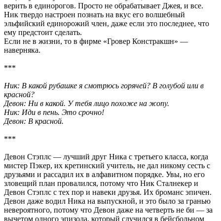
верить в единорогов. Просто не обрабатывает Джея, и все.
Ник твердо настроен познать на вкус его волшебный
эльфийский единорожий член, даже если это последнее, что
ему предстоит сделать.
Если не в жизни, то в фирме «Гровер Констракшн» —
наверняка.
***
Ник: В какой рубашке я смотрюсь горячей? В голубой или в
красной?
Девон: Ни в какой. У тебя лицо похоже на жопу.
Ник: Иди в пень. Это срочно!
Девон: В красной.
***
Девон Стэплс — лучший друг Ника с третьего класса, когда
мистер Пэкер, их кретинский учитель, не дал никому сесть с
друзьями и рассадил их в алфавитном порядке. Увы, но его
зловещий план провалился, потому что Ник Сталнекер и
Девон Стэплс с тех пор и навеки друзья. Их броманс эпичен.
Девон даже водил Ника на выпускной, и это было за гранью
невероятного, потому что Девон даже на четверть не би — за
вычетом одного эпизода, который случился в бейсбольном