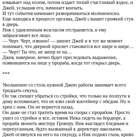
взмывает над полом, потом издает тихий счастливый вздох, и
Джей, услышав его, начинает кончать.
И тут события начинают разворачиваться молниеносно.
Еще находясь в процессе оргазма, Джей слышит громкий стук
в дверь.
Ник с удивленным возгласом отстраняется, и ему
забрызгивает все лицо.
— Черт. Черт, извини! — шипит Джей и в тот же момент
понимает, что дверной просвет становится все шире и шире…
— Черт! Ты что, не запер ее на…
Джея, наверное, вечно будет преследовать выражение,
появившееся на лице у прораба, когда тот открыл дверь.
***
Увольнение со столь нужной Джею работы занимает всего
тридцать секунд.
Он так спешит убраться со стройки, что только на полпути к
дому вспоминает, что не взял свой контейнер с обедом. Ну и
хрен с ним. Он не вернется назад.
Он даже не стал тратить время на споры с прорабом. Просто
ушел со стройки и все, оставив Ника сидеть на бордюре, а
прораба звонить мистеру Гроверу. Ник выглядел бледным и
перепуганным, будто вызванный к директору школьник.
Джей оглянулся на него на секунду, а Ник поднял глаза, криво