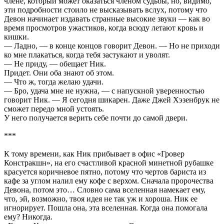
члене, который может оказаться членом судьбы, но, видимо,
эти подробности стоило не высказывать вслух, потому что
Девон начинает издавать странные высокие звуки — как во
время просмотров ужастиков, когда всюду летают кровь и
кишки.
— Ладно, — в конце концов говорит Девон. — Но не приходи
ко мне плакаться, когда тебя застукают и уволят.
— Не приду, — обещает Ник.
Придет. Они оба знают об этом.
— Что ж, тогда желаю удачи.
— Бро, удача мне не нужна, — с напускной уверенностью
говорит Ник. — Я сегодня шикарен. Даже Джей Хэзенбрук не
сможет передо мной устоять.
У него получается верить себе почти до самой двери.
***
К тому времени, как Ник прибывает в офис «Гровер
Констракшн», на его счастливой красной минетной рубашке
красуется коричневое пятно, потому что чертов бариста из
кафе за углом налил ему кофе с верхом. Сначала пророчества
Девона, потом это… Словно сама вселенная намекает ему,
что, эй, возможно, твоя идея не так уж и хороша. Ник ее
игнорирует. Пошла она, эта вселенная. Когда она помогала
ему? Никогда.