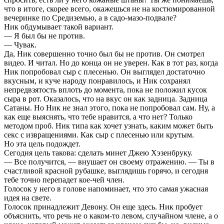
что в итоге, скорее всего, окажешься не на костюмированной
вечеринке по Средиземью, а в садо-мазо-подвале?
Ник обдумывает такой вариант.
— Я был бы не против.
— Чувак.
Да, Ник совершенно точно был бы не против. Он смотрел
видео. И читал. Но до конца он не уверен. Как в тот раз, когда
Ник попробовал сыр с плесенью. Он выглядел достаточно
вкусным, и куче народу понравилось, и Ник сохранял
непредвзятость вплоть до момента, пока не положил кусок
сыра в рот. Оказалось, что на вкус он как задница. Задница
Сатаны. Но Ник не знал этого, пока не попробовал сам. Ну, а
как еще выяснять, что тебе нравится, а что нет? Только
методом проб. Ник типа как хочет узнать, каким может быть
секс с извращениями. Как сыр с плесенью или крутым.
Но эта цель подождет.
Сегодня цель такова: сделать минет Джею Хэзенбруку.
— Все получится, — внушает он своему отражению. — Ты в
счастливой красной рубашке, выглядишь горячо, и сегодня
тебе точно перепадет кое-чей член.
Голосок у него в голове напоминает, что это самая ужасная
идея на свете.
Голосок принадлежит Девону. Он еще здесь. Ник пробует
объяснить, что речь не о каком-то левом, случайном члене, а о