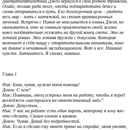
Двадцатипятилетний Джей вернулся в свой родной Франклин,
Огайо, только ради того, чтобы подзаработать денег и
снова отправиться в путь. Его долгосрочная цель – увидеть
весь мир – хоть с натяжкой, но стоит краткосрочных
мучений. Встреча с Ником не вписывается в планы Джея, но
оказывается, что за главным приключением своей жизни
вовсе необязательно уезжать на другой конец света. Это не
летний роман. Это летняя дружба с бонусами. Которая
включает в себя пиццу с отвратительными начинками, кино
на диване и нечаянный эксгибиоционизм. Вот и все. Никаких
чувств. Заткнитесь. Я сказал, никаких.
Глава 1
Ник: Блин, чувак, нужна твоя помощь!
Девон: С чем?
Ник: Помнишь, отец устроил меня на работу, чтобы я перед
колледжем «настроился на ответственный лад»?
Девон: Допустим…
Ник: У нас на работе есть один парень, которому я хочу кое-
что сделать. Своим членом и языком.
Девон: Чувак. Давай без подробностей.
Ник: Если я сделаю ему минет прямо на стройке, меня уволят,