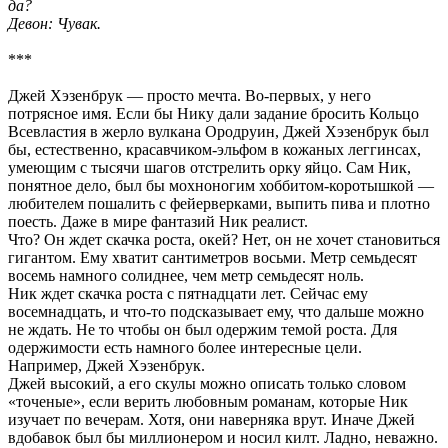
да?
Девон: Чувак.
***
Джей Хэзенбрук — просто мечта. Во-первых, у него
потрясное имя. Если бы Нику дали задание бросить Кольцо
Всевластия в жерло вулкана Ородруин, Джей Хэзенбрук был
бы, естественно, красавчиком-эльфом в кожаных леггинсах,
умеющим с тысячи шагов отстрелить орку яйцо. Сам Ник,
понятное дело, был бы мохноногим хоббитом-коротышкой —
любителем пошалить с фейерверками, выпить пива и плотно
поесть. Даже в мире фантазий Ник реалист.
Что? Он ждет скачка роста, окей? Нет, он не хочет становиться
гигантом. Ему хватит сантиметров восьми. Метр семьдесят
восемь намного солиднее, чем метр семьдесят ноль.
Ник ждет скачка роста с пятнадцати лет. Сейчас ему
восемнадцать, и что-то подсказывает ему, что дальше можно
не ждать. Не то чтобы он был одержим темой роста. Для
одержимости есть намного более интересные цели.
Например, Джей Хэзенбрук.
Джей высокий, а его скулы можно описать только словом
«точеные», если верить любовным романам, которые Ник
изучает по вечерам. Хотя, они наверняка врут. Иначе Джей
вдобавок был бы миллионером и носил килт. Ладно, неважно.