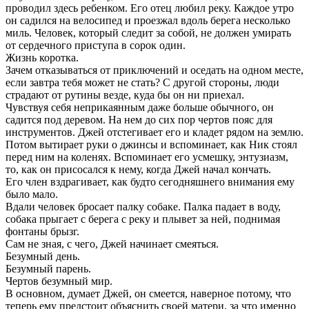
проводил здесь ребенком. Его отец любил реку. Каждое утро
он садился на велосипед и проезжал вдоль берега несколько
миль. Человек, который следит за собой, не должен умирать
от сердечного приступа в сорок один.
Жизнь коротка.
Зачем отказываться от приключений и оседать на одном месте,
если завтра тебя может не стать? С другой стороны, люди
страдают от рутины везде, куда бы он ни приехал.
Чувствуя себя неприкаянным даже больше обычного, он
садится под деревом. На нем до сих пор чертов пояс для
инструментов. Джей отстегивает его и кладет рядом на землю.
Потом вытирает руки о джинсы и вспоминает, как Ник стоял
перед ним на коленях. Вспоминает его усмешку, энтузиазм,
то, как он присосался к нему, когда Джей начал кончать.
Его член вздрагивает, как будто сегодняшнего внимания ему
было мало.
Вдали человек бросает палку собаке. Палка падает в воду,
собака прыгает с берега с реку и плывет за ней, поднимая
фонтаны брызг.
Сам не зная, с чего, Джей начинает смеяться.
Безумный день.
Безумный парень.
Чертов безумный мир.
В основном, думает Джей, он смеется, наверное потому, что
теперь ему предстоит объяснить своей матери, за что именно