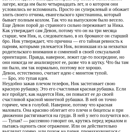
лагере, когда им было четырнадцать лет, и о котором они
условились не вспоминать. Просто он суперклевый и обожает
злить своего отчима, евангельского христианина, который
бывает полным козлом. Так что на выпускном было весело.
Еще Девон порой до странного сильно переживает за Ника.
Как утверждает сам Девон, потому что он на три месяца
старше, чем Ник, и, следовательно, в их бромансе он старший
бро. Ник утверждает, что причина — его тайная ревность к
парням, которыми увлекается Ник, возникшая из-за нехватки
родительского внимания и сомнений в своей сексуальной
ориентации. Правда, наверное, лежит где-то посередине, но
они никогда не анализируют ее, разве что в шутку. Что бы там
ни было, им так нормально, поэтому все хорошо.
Девон, естественно, считает идею с минетом тупой.
— Бро, это тупая идея.
Неудобно зажав плечом телефон, Ник застегивает свою
красную рубашку. Это его счастливая красная рубашка. Если
все пройдет, как надеется Ник, он повысит ее до своей
счастливой красной минетной рубашки. В ней он точно
горячее, чем в голубой. Наверное, потому что красная
маловата. Она красиво облегает его плечи и бицепсы и при
движении растягивается на груди. В ней у него получится все.
— Тупая? — рассеянно говорит он, крутясь перед зеркалом и
пытаясь оценить свое отражение. Или он действительно
выглядит горячо, или похож на парня, промахнувшегося с