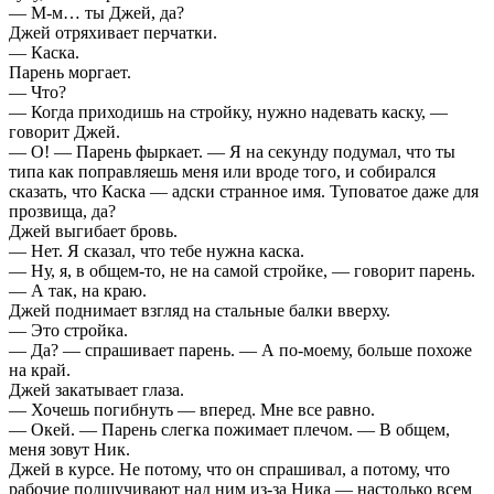
— М-м… ты Джей, да?
Джей отряхивает перчатки.
— Каска.
Парень моргает.
— Что?
— Когда приходишь на стройку, нужно надевать каску, —
говорит Джей.
— О! — Парень фыркает. — Я на секунду подумал, что ты
типа как поправляешь меня или вроде того, и собирался
сказать, что Каска — адски странное имя. Туповатое даже для
прозвища, да?
Джей выгибает бровь.
— Нет. Я сказал, что тебе нужна каска.
— Ну, я, в общем-то, не на самой стройке, — говорит парень.
— А так, на краю.
Джей поднимает взгляд на стальные балки вверху.
— Это стройка.
— Да? — спрашивает парень. — А по-моему, больше похоже
на край.
Джей закатывает глаза.
— Хочешь погибнуть — вперед. Мне все равно.
— Окей. — Парень слегка пожимает плечом. — В общем,
меня зовут Ник.
Джей в курсе. Не потому, что он спрашивал, а потому, что
рабочие подшучивают над ним из-за Ника — настолько всем