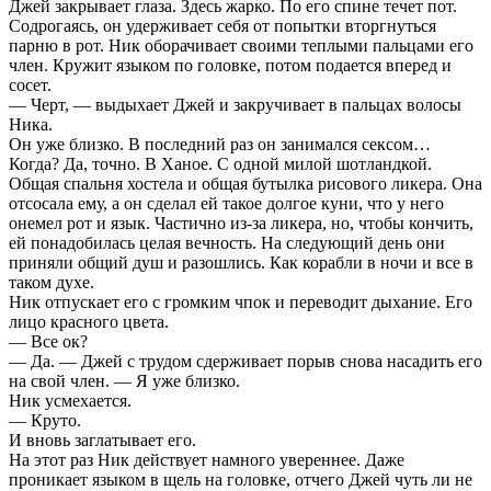
Джей закрывает глаза. Здесь жарко. По его спине течет пот.
Содрогаясь, он удерживает себя от попытки вторгнуться
парню в рот. Ник оборачивает своими теплыми пальцами его
член. Кружит языком по головке, потом подается вперед и
сосет.
— Черт, — выдыхает Джей и закручивает в пальцах волосы
Ника.
Он уже близко. В последний раз он занимался сексом…
Когда? Да, точно. В Ханое. С одной милой шотландкой.
Общая спальня хостела и общая бутылка рисового ликера. Она
отсосала ему, а он сделал ей такое долгое куни, что у него
онемел рот и язык. Частично из-за ликера, но, чтобы кончить,
ей понадобилась целая вечность. На следующий день они
приняли общий душ и разошлись. Как корабли в ночи и все в
таком духе.
Ник отпускает его с громким чпок и переводит дыхание. Его
лицо красного цвета.
— Все ок?
— Да. — Джей с трудом сдерживает порыв снова насадить его
на свой член. — Я уже близко.
Ник усмехается.
— Круто.
И вновь заглатывает его.
На этот раз Ник действует намного увереннее. Даже
проникает языком в щель на головке, отчего Джей чуть ли не