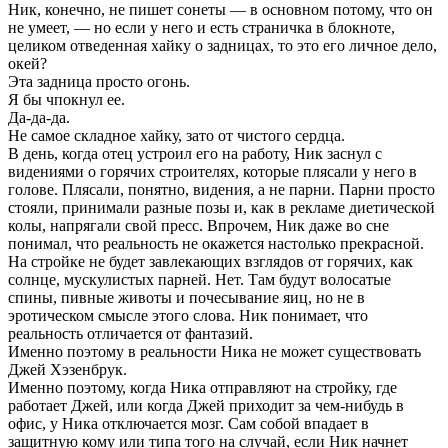
Ник, конечно, не пишет сонеты — в основном потому, что он
не умеет, — но если у него и есть страничка в блокноте,
целиком отведенная хайку о задницах, то это его личное дело,
окей?
Эта задница просто огонь.
Я бы чпокнул ее.
Да-да-да.
Не самое складное хайку, зато от чистого сердца.
В день, когда отец устроил его на работу, Ник заснул с
видениями о горячих строителях, которые плясали у него в
голове. Плясали, понятно, видения, а не парни. Парни просто
стояли, принимали разные позы и, как в рекламе диетической
колы, напрягали свой пресс. Впрочем, Ник даже во сне
понимал, что реальность не окажется настолько прекрасной.
На стройке не будет завлекающих взглядов от горячих, как
солнце, мускулистых парней. Нет. Там будут волосатые
спины, пивные животы и почесывание яиц, но не в
эротическом смысле этого слова. Ник понимает, что
реальность отличается от фантазий.
Именно поэтому в реальности Ника не может существовать
Джей Хэзенбрук.
Именно поэтому, когда Ника отправляют на стройку, где
работает Джей, или когда Джей приходит за чем-нибудь в
офис, у Ника отключается мозг. Сам собой впадает в
защитную кому или типа того на случай, если Ник начнет