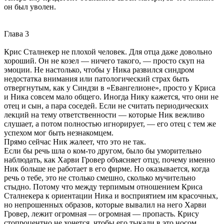
он был уволен.
Глава 3
Крис Сталнекер не плохой человек. Для отца даже довольно
хороший. Он не козел — ничего такого, — просто скуп на
эмоции. Не настолько, чтобы у Ника развился синдром
недостатка внимания или патологический страх быть
отвергнутым, как у Синдзи в «Евангелионе», просто у Криса
и Ника совсем мало общего. Иногда Нику кажется, что они не
отец и сын, а пара соседей. Если не считать периодических
лекций на тему ответственности — которые Ник вежливо
слушает, а потом полностью игнорирует, — его отец с тем же
успехом мог быть незнакомцем.
Прямо сейчас Ник жалеет, что это не так.
Если бы речь шла о ком-то другом, было бы уморительно
наблюдать, как Харви Гровер объясняет отцу, почему именно
Ник больше не работает в его фирме. Но оказывается, когда
речь о тебе, это не столько смешно, сколько мучительно
стыдно. Потому что между терпимым отношением Криса
Сталнекера к ориентации Ника и восприятием им красочных,
но непрошенных образов, которые вывалил на него Харви
Гровер, лежит огромная — огромная — пропасть. Крису
стопроцентно не хочется, чтобы его тыкали в это носом.