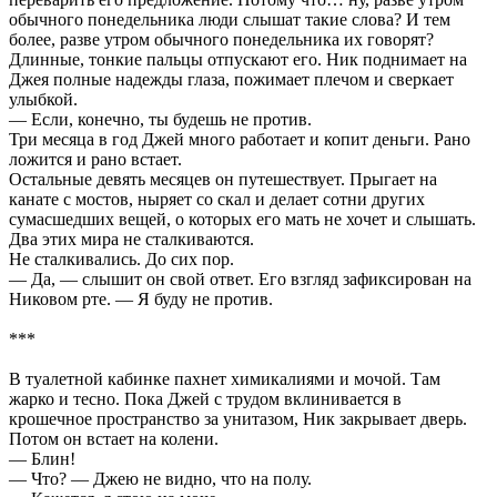
обычного понедельника люди слышат такие слова? И тем
более, разве утром обычного понедельника их говорят?
Длинные, тонкие пальцы отпускают его. Ник поднимает на
Джея полные надежды глаза, пожимает плечом и сверкает
улыбкой.
— Если, конечно, ты будешь не против.
Три месяца в год Джей много работает и копит деньги. Рано
ложится и рано встает.
Остальные девять месяцев он путешествует. Прыгает на
канате с мостов, ныряет со скал и делает сотни других
сумасшедших вещей, о которых его мать не хочет и слышать.
Два этих мира не сталкиваются.
Не сталкивались. До сих пор.
— Да, — слышит он свой ответ. Его взгляд зафиксирован на
Никовом рте. — Я буду не против.
***
В туалетной кабинке пахнет химикалиями и мочой. Там
жарко и тесно. Пока Джей с трудом вклинивается в
крошечное пространство за унитазом, Ник закрывает дверь.
Потом он встает на колени.
— Блин!
— Что? — Джею не видно, что на полу.