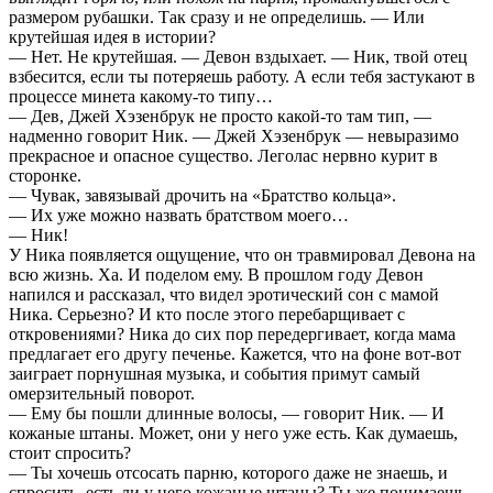
размером рубашки. Так сразу и не определишь. — Или
крутейшая идея в истории?
— Нет. Не крутейшая. — Девон вздыхает. — Ник, твой отец
взбесится, если ты потеряешь работу. А если тебя застукают в
процессе минета какому-то типу…
— Дев, Джей Хэзенбрук не просто какой-то там тип, —
надменно говорит Ник. — Джей Хэзенбрук — невыразимо
прекрасное и опасное существо. Леголас нервно курит в
сторонке.
— Чувак, завязывай дрочить на «Братство кольца».
— Их уже можно назвать братством моего…
— Ник!
У Ника появляется ощущение, что он травмировал Девона на
всю жизнь. Ха. И поделом ему. В прошлом году Девон
напился и рассказал, что видел эротический сон с мамой
Ника. Серьезно? И кто после этого перебарщивает с
откровениями? Ника до сих пор передергивает, когда мама
предлагает его другу печенье. Кажется, что на фоне вот-вот
заиграет порнушная музыка, и события примут самый
омерзительный поворот.
— Ему бы пошли длинные волосы, — говорит Ник. — И
кожаные штаны. Может, они у него уже есть. Как думаешь,
стоит спросить?
— Ты хочешь отсосать парню, которого даже не знаешь, и
спросить, есть ли у него кожаные штаны? Ты же понимаешь,