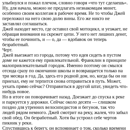
улыбнулся и пожал плечом, словно говоря «что тут сделаешь».
Ну, для начала, можно не предлагать незнакомцам минет,
особенно своим коллегам в рабочее время. Не то чтобы Джей
переложил на него свою долю вины. Его же никто не
заставлял соглашаться.
Джей находит место, где оставил свой мотоцикл, и уезжает, не
обращая внимания на скрежет цепи. У него нет лишних денег,
чтобы ее починить, и — о, да — вдобавок он теперь
безработный.
Черт.
Джей выезжает из города, потому что идея сидеть в пустом
доме не кажется ему привлекательной. Франклин в принципе
малопривлекательный городок. Именно поэтому он смылся
отсюда сразу по окончании школы и возвращается только на
три месяца в год. Да, здесь его родной дом, но, когда бы он ни
приехал, ему не терпится снова отправиться в путь. Может,
уехать прямо сейчас? Отправиться в другой штат, увидеть что-
нибудь новое.
Но в итоге он поворачивает назад. Доезжает до спуска к реке
и паркуется у дорожки. Сейчас около десяти — слишком
поздно для утренних велосипедистов и бегунов, так что
людей рядом немного. Джей смотрит на реку, жалея, что забыл
свой обед. Он безработный. Хотя бы устроил себе чертов
пикник у реки.
Спустившись к берегу, он вспоминает о том, сколько времени