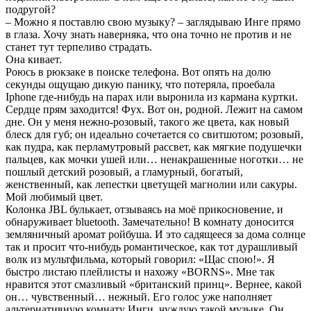
подругой?
– Можно я поставлю свою музыку? – заглядываю Инге прямо
в глаза. Хочу знать наверняка, что она точно не против и не
станет тут терпеливо страдать.
Она кивает.
Роюсь в рюкзаке в поиске телефона. Вот опять на долю
секунды ощущаю дикую панику, что потеряла, проебала
Iphone где-нибудь на парах или выронила из кармана куртки.
Сердце прям заходится! Фух. Вот он, родной. Лежит на самом
дне. Он у меня нежно-розовый, такого же цвета, как новый
блеск для губ; он идеально сочетается со свитшотом; розовый,
как пудра, как перламутровый рассвет, как мягкие подушечки
пальцев, как мочки ушей или… ненакрашенные ноготки… не
пошлый детский розовый, а гламурный, богатый,
женственный, как лепестки цветущей магнолии или сакуры.
Мой любимый цвет.
Колонка JBL булькает, отзываясь на моё прикосновение, и
обнаруживает bluetooth. Замечательно! В комнату доносится
земляничный аромат ройбуша. И это садящееся за дома солнце
так и просит что-нибудь романтическое, как тот дурашливый
волк из мультфильма, который говорил: «Щас спою!». Я
быстро листаю плейлисты и нахожу «BORNS». Мне так
нравится этот смазливый «британский принц». Вернее, какой
он… чувственный… нежный. Его голос уже наполняет
альтернативную комнату Инги, чуждую такой музыке. Он