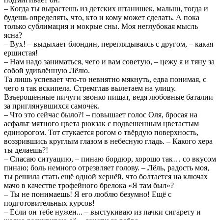
– Когда ты вырастешь из детских штанишек, малыш, тогда и
будешь определять, что, кто и кому может сделать. А пока
только сублимация и мокрые сны. Моя неглубокая мысль
ясна?
– Вух! – выдыхает блондин, переглядываясь с другом, – какая
ершистая!
– Нам надо заниматься, чего и вам советую, – цежу я и тяну за
собой удивлённую Лёлю.
Та лишь успевает что-то невнятно мякнуть, едва понимая, с
чего я так вскипела. Стремглав вылетаем на улицу.
Взъерошенные пичуги звонко пищат, ведя любовные баталии
за приглянувшихся самочек.
– Что это сейчас было?! – повышает голос Оля, бросая на
асфальт мятного цвета рюкзак с подвешенным цветастым
единорогом. Тот стукается рогом о твёрдую поверхность,
воззрившись круглым глазом в небесную гладь. – Какого хера
ты делаешь?!
– Спасаю ситуацию, – пинаю бордюр, хорошо так… со вкусом
пинаю; боль немного отрезвляет голову. – Лёль, радость моя,
ты решила стать ещё одной хернёй, что болтается на ключах
мачо в качестве трофейного брелока «Я там был»?
– Ты не понимаешь! Я его люблю безумно! Ещё с
подготовительных курсов!
– Если он тебе нужен... – выстукиваю из пачки сигарету и