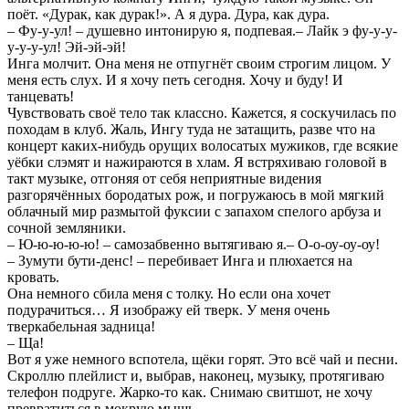
поёт. «Дурак, как дурак!». А я дура. Дура, как дура.
– Фу-у-ул! – душевно интонирую я, подпевая.– Лайк э фу-у-у-
у-у-у-ул! Эй-эй-эй!
Инга молчит. Она меня не отпугнёт своим строгим лицом. У
меня есть слух. И я хочу петь сегодня. Хочу и буду! И
танцевать!
Чувствовать своё тело так классно. Кажется, я соскучилась по
походам в клуб. Жаль, Ингу туда не затащить, разве что на
концерт каких-нибудь орущих волосатых мужиков, где всякие
уёбки слэмят и нажираются в хлам. Я встряхиваю головой в
такт музыке, отгоняя от себя неприятные видения
разгорячённых бородатых рож, и погружаюсь в мой мягкий
облачный мир размытой фуксии с запахом спелого арбуза и
сочной земляники.
– Ю-ю-ю-ю-ю! – самозабвенно вытягиваю я.– О-о-оу-оу-оу!
– Зумути бути-денс! – перебивает Инга и плюхается на
кровать.
Она немного сбила меня с толку. Но если она хочет
подурачиться… Я изображу ей тверк. У меня очень
тверкабельная задница!
– Ща!
Вот я уже немного вспотела, щёки горят. Это всё чай и песни.
Скроллю плейлист и, выбрав, наконец, музыку, протягиваю
телефон подруге. Жарко-то как. Снимаю свитшот, не хочу
превратиться в мокрую мышь.