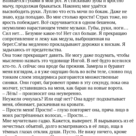
Впивается губами в мой рот. Я стискиваю зубы и яростно
мычу, продолжая брыкаться. Наконец мне удаётся
высвободить руки. Луплю что есть мочи по бокам. Даже не
знаю, куда попадаю. Во мне столько ярости! Страх тоже, но
ярость побеждает. Всё скручивается в одном бешеном,
неумолимо нарастающем темпе музыки. Губы, руки, ноги…
Сил нет… Безумие какое-то! Нет сил больше. Я прекращаю
сопротивление и лежу как медуза, выброшенная на
берег.Слёзы медленно прокладывают дорожки к вискам. Я
задыхаюсь от предательства.
Она тоже прекращает давить. Не могу даже подумать, чтобы
мысленно назвать это чудовище Ингой. В неё будто вселился
кто-то. А сейчас она вроде бы прежняя. Замерла и буравит
меня взглядом, а я уже ощущаю боль во всём теле, словно под
тонким слоем эпидермиса разгораются множественные
синяки. Они горят, багровеют прямо в эту секунду, пока она
молчит, уставившись на меня, как баран на новые ворота.
– Лёль! – произносит она неуверенно.
Неужели очнулась? Или ещё нет? Она вдруг подхватывает
меня, обнимает, раскачивая на кровати.
– Прости меня! Прости! – глухо повторяет она, пряча лицо в
моих растрёпанных волосах, – Прости…
Мне мучительно гадко. Кажется, вывернет. Я вырываюсь из её
нечестных объятий, долго всматриваюсь в её лицо, ища в
тёмных глазах отклик души. Пусто. Не вижу ничего, кроме