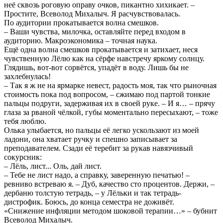
неё сквозь роговую оправу очков, пикантно хихикает. –
Простите, Всеволод Михалыч. Я расчувствовалась.
По аудитории прокатывается волна смешков.
– Ваши чувства, милочка, оставляйте перед входом в
аудиторию. Макроэкономика – точная наука.
Ещё одна волна смешков прокатывается и затихает, неся
чувственную Лёлю как на сёрфе навстречу яркому солнцу.
Глядишь, вот-вот сорвётся, упадёт в воду. Лишь бы не
захлебнулась!
– Так я ж не на ярмарке невест, радость моя, так что рыночная
стоимость пока под вопросом, – сжимаю под партой тонкие
пальцы подруги, задерживая их в своей руке. – И я… – прячу
глаза за рваной чёлкой, губы моментально пересыхают, – тоже
тебя люблю.
Олька улыбается, но пальцы её легко ускользают из моей
ладони, она хватает ручку и спешно записывает за
преподавателем. Сзади её теребит за рукав навязчивый
сокурсник:
– Лёль, лист... Оль, дай лист.
– Тебе не лист надо, а справку, заверенную печатью! –
ревниво встреваю я. – Дуб, качество сто процентов. Держи, –
дербаню толстую тетрадь, – у Лёльки и так тетрадь-
дистрофик. Боюсь, до конца семестра не доживёт.
«Снижение инфляции методом шоковой терапии…» – бубнит
Всеволод Михалыч.