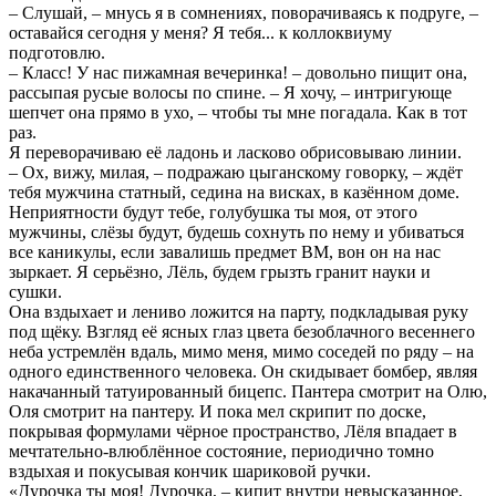
– Слушай, – мнусь я в сомнениях, поворачиваясь к подруге, –
оставайся сегодня у меня? Я тебя... к коллоквиуму
подготовлю.
– Класс! У нас пижамная вечеринка! – довольно пищит она,
рассыпая русые волосы по спине. – Я хочу, – интригующе
шепчет она прямо в ухо, – чтобы ты мне погадала. Как в тот
раз.
Я переворачиваю её ладонь и ласково обрисовываю линии.
– Ох, вижу, милая, – подражаю цыганскому говорку, – ждёт
тебя мужчина статный, седина на висках, в казённом доме.
Неприятности будут тебе, голубушка ты моя, от этого
мужчины, слёзы будут, будешь сохнуть по нему и убиваться
все каникулы, если завалишь предмет ВМ, вон он на нас
зыркает. Я серьёзно, Лёль, будем грызть гранит науки и
сушки.
Она вздыхает и лениво ложится на парту, подкладывая руку
под щёку. Взгляд её ясных глаз цвета безоблачного весеннего
неба устремлён вдаль, мимо меня, мимо соседей по ряду – на
одного единственного человека. Он скидывает бомбер, являя
накачанный татуированный бицепс. Пантера смотрит на Олю,
Оля смотрит на пантеру. И пока мел скрипит по доске,
покрывая формулами чёрное пространство, Лёля впадает в
мечтательно-влюблённое состояние, периодично томно
вздыхая и покусывая кончик шариковой ручки.
«Дурочка ты моя! Дурочка, – кипит внутри невысказанное,