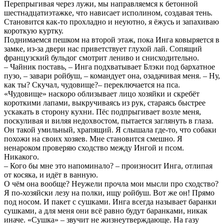
Перепрыгивая через лужи, мы направляемся к бетонной
шестнадцатиэтажке, что нависает исполином, создавая тень.
Становится как-то прохладно и неуютно, я ёжусь и запахиваю
короткую куртку.
Поднимаемся пешком на второй этаж, пока Инга ковыряется в
замке, из-за двери нас приветствует глухой лай. Сопящий
французский бульдог смотрит лениво и снисходительно.
– Чайник поставь, – Инга подхватывает Блэки под бархатное
пузо, – завари ройбуш, – командует она, озадачивая меня. – Ну,
как ты? Скучал, чудовище?– переключается на пса.
«Чудовище» наскоро облизывает лицо хозяйки и скребёт
короткими лапами, выкручиваясь из рук, стараясь быстрее
ускакать в сторону кухни. Пёс подпрыгивает возле меня,
поскуливая и виляя недохвостом, пытается заглянуть в глаза.
Он такой умильный, храпящий. Я слышала где-то, что собаки
похожи на своих хозяев. Мне становится смешно. Я
ненароком проверяю сходство между Ингой и псом.
Никакого.
– Кого бы мне это напоминало? – произносит Инга, отлипая
от косяка, и идёт в ванную.
О чём она вообще? Неужели прочла мои мысли про сходство?
Я по-хозяйски лезу на полки, ищу ройбуш. Вот же он! Прямо
под носом. И пакет с сушками. Инга всегда называет баранки
сушками, а для меня они всё равно будут баранками, никак
иначе. «Сушка» – звучит не жизнеутверждающе. На газу