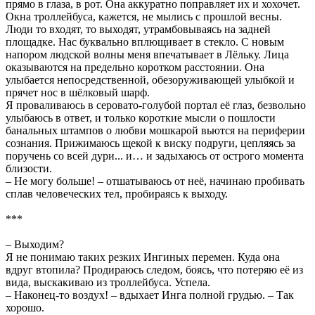
прямо в глаза, в рот. Она аккуратно поправляет их и хохочет.
Окна троллейбуса, кажется, не мылись с прошлой весны.
Люди то входят, то выходят, утрамбовываясь на задней
площадке. Нас буквально вплющивает в стекло. С новым
напором людской волны меня впечатывает в Лёльку. Лица
оказываются на предельно коротком расстоянии. Она
улыбается непосредственной, обезоруживающей улыбкой и
прячет нос в шёлковый шарф.
Я проваливаюсь в серовато-голубой портал её глаз, безвольно
улыбаюсь в ответ, и только короткие мысли о пошлости
банальных штампов о любви мошкарой вьются на периферии
сознания. Прижимаюсь щекой к виску подруги, цепляясь за
поручень со всей дури... и… и задыхаюсь от острого момента
близости.
– Не могу больше! – отшатываюсь от неё, начинаю пробивать
сплав человеческих тел, пробираясь к выходу.
***
– Выходим?
Я не понимаю таких резких Ингиных перемен. Куда она
вдруг втопила? Продираюсь следом, боясь, что потеряю её из
вида, выскакиваю из троллейбуса. Успела.
– Наконец-то воздух! – вдыхает Инга полной грудью. – Так
хорошо.