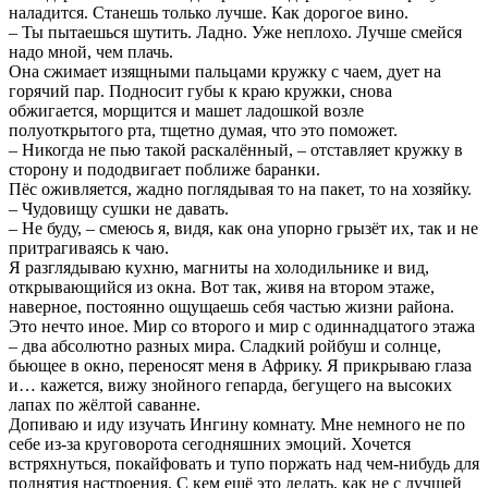
наладится. Станешь только лучше. Как дорогое вино.
– Ты пытаешься шутить. Ладно. Уже неплохо. Лучше смейся
надо мной, чем плачь.
Она сжимает изящными пальцами кружку с чаем, дует на
горячий пар. Подносит губы к краю кружки, снова
обжигается, морщится и машет ладошкой возле
полуоткрытого рта, тщетно думая, что это поможет.
– Никогда не пью такой раскалённый, – отставляет кружку в
сторону и пододвигает поближе баранки.
Пёс оживляется, жадно поглядывая то на пакет, то на хозяйку.
– Чудовищу сушки не давать.
– Не буду, – смеюсь я, видя, как она упорно грызёт их, так и не
притрагиваясь к чаю.
Я разглядываю кухню, магниты на холодильнике и вид,
открывающийся из окна. Вот так, живя на втором этаже,
наверное, постоянно ощущаешь себя частью жизни района.
Это нечто иное. Мир со второго и мир с одиннадцатого этажа
– два абсолютно разных мира. Сладкий ройбуш и солнце,
бьющее в окно, переносят меня в Африку. Я прикрываю глаза
и… кажется, вижу знойного гепарда, бегущего на высоких
лапах по жёлтой саванне.
Допиваю и иду изучать Ингину комнату. Мне немного не по
себе из-за круговорота сегодняшних эмоций. Хочется
встряхнуться, покайфовать и тупо поржать над чем-нибудь для
поднятия настроения. С кем ещё это делать, как не с лучшей