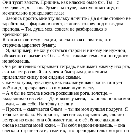
Они тусят вместе. Прикинь, как классно было бы. Ты – с
кучерявым, я... – она ёрзает на стуле, выгнув поясницу, и
мечтательно прикрывает глаза.
– Заебись просто, мне эту ляльку нянчить? Да я ещё столько не
заработала, – фыркаю в ответ, склоняя голову под взглядом
препода. – Ты, душа моя, совсем не разбираешься в
хреноносцах.
Я записываю тему лекции, впечатывая слова так, что
стержень царапает бумагу.
– Я, например, не хочу остаться старой и никому не нужной, –
обиженно огрызается Оля. – А ты такими темпами ни одного
не забодаешь.
Она решительно открывает тетрадь, вынимает жвачку изо рта,
скатывает розовый катушек и быстрым движением
прилепляет снизу под сиденье скамьи.
Сжимаю зубы, чувствую, как нахлынувшая ярость гипсует
моё лицо, превращая его в мраморную маску.
– А я бы не хотела носить роскошные рога, золотце, –
выдавливаю из себя. – Да и вымя у меня, – хлопаю по плоской
груди, – так себе. На тёлку не тяну.
– Прости, – смягчается Ольга, – ты же моя лучшая подруга. Я
тебя так люблю. Ну прости,– весенняя, порывистая, словно
ветерок из окна, она обнимает так, что её тёплое дыхание
снова касается моей кожи. – Ты себя недооцениваешь, – она
слегка отстраняется и, заметив, что преподаватель смотрит на