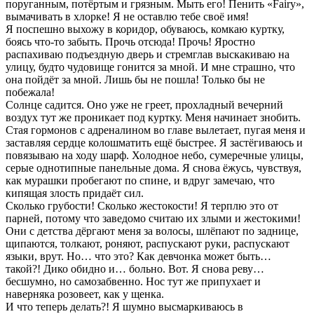
поруганным, потёртым и грязным. Мыть его! Пенить «Fairy»,
вымачивать в хлорке! Я не оставлю тебе своё имя!
Я поспешно выхожу в коридор, обуваюсь, комкаю куртку,
боясь что-то забыть. Прочь отсюда! Прочь! Яростно
распахиваю подъездную дверь и стремглав выскакиваю на
улицу, будто чудовище гонится за мной. И мне страшно, что
она пойдёт за мной. Лишь бы не пошла! Только бы не
побежала!
Солнце садится. Оно уже не греет, прохладный вечерний
воздух тут же проникает под куртку. Меня начинает знобить.
Стая гормонов с адреналином во главе вылетает, пугая меня и
заставляя сердце колошматить ещё быстрее. Я застёгиваюсь и
повязываю на ходу шарф. Холодное небо, сумеречные улицы,
серые однотипные панельные дома. Я снова ёжусь, чувствуя,
как мурашки пробегают по спине, и вдруг замечаю, что
кипящая злость придаёт сил.
Сколько грубости! Сколько жестокости! Я терплю это от
парней, потому что заведомо считаю их злыми и жестокими!
Они с детства дёргают меня за волосы, шлёпают по заднице,
щипаются, толкают, роняют, распускают руки, распускают
языки, врут. Но… что это? Как девчонка может быть…
такой?! Дико обидно и… больно. Вот. Я снова реву…
бесшумно, но самозабвенно. Нос тут же припухает и
наверняка розовеет, как у щенка.
И что теперь делать?! Я шумно высмаркиваюсь в