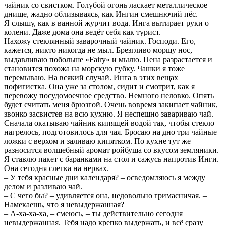
чайник со свистком. Голубой огонь ласкает металлическое
днище, жадно облизываясь, как Ингин смешнючий пёс.
Я слышу, как в ванной журчит вода. Инга вытирает руки о
колени. Даже дома она ведёт себя как турист.
Нахожу стеклянный заварочный чайник. Господи. Его,
кажется, никто никогда не мыл. Брезгливо морщу нос,
выдавливаю побольше «Fairy» и мылю. Пена разрастается и
становится похожа на морскую губку. Чашки я тоже
перемываю. На всякий случай. Инга в этих вещах
пофигистка. Она уже за столом, сидит и смотрит, как я
перевожу посудомоечное средство. Немного неловко. Опять
будет считать меня брюзгой. Очень вовремя закипает чайник,
звонко засвистев на всю кухню. Я неспешно завариваю чай.
Сначала окатываю чайник кипящей водой так, чтобы стекло
нагрелось, подготовилось для чая. Бросаю на дно три чайные
ложки с верхом и заливаю кипятком. По кухне тут же
разносится волшебный аромат ройбуша со вкусом земляники.
Я ставлю пакет с баранками на стол и сажусь напротив Инги.
Она сегодня слегка на нервах.
– У тебя красные дни календаря? – осведомляюсь я между
делом и разливаю чай.
– С чего бы? – удивляется она, недовольно гримасничая. –
Намекаешь, что я невыдержанная?
– А-ха-ха-ха, – смеюсь, – ты действительно сегодня
невыдержанная. Тебя надо крепко выдержать, и всё сразу