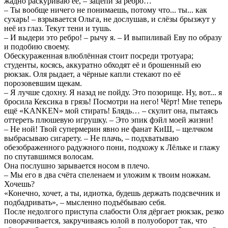
жадно раскуриваю её, – зацепи за ребро…
– Ты вообще ничего не понимаешь, потому что... ты... как
сухарь! – взрывается Ольга, не дослушав, и слёзы брызжут у
неё из глаз. Текут тени и тушь.
– И выдери это ребро! – рычу я. – И выпиливай Еву по образу
и подобию своему.
Обескураженная влюблённая стоит посреди тротуара;
студенты, косясь, аккуратно обходят её и брошенный ею
рюкзак. Оля рыдает, а чёрные капли стекают по её
порозовевшим щекам.
– Я лучше сдохну. Я назад не пойду. Это позорище. Ну, вот... я
бросила Кексика в грязь! Посмотри на него! Чёрт! Мне теперь
ещё «KANKEN» мой стирать! Блядь… – скулит она, пытаясь
оттереть плюшевую игрушку. – Это эпик фэйл моей жизни!
– Не ной! Твой супермерин явно не фанат КиШ, – щелчком
выбрасываю сигарету. – Не плачь, – подхватываю
обезображенного радужного пони, подхожу к Лёльке и глажу
по спутавшимся волосам.
Она послушно зарывается носом в плечо.
– Мы его в два счёта спеленаем и уложим к твоим ножкам.
Хочешь?
«Конечно, хочет, а ты, идиотка, будешь держать подсвечник и
подбадривать», – мысленно подъёбываю себя.
После недолгого приступа слабости Оля дёргает рюкзак, резко
поворачивается, закручиваясь юлой в полуоборот так, что