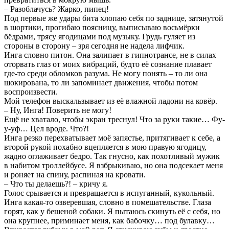
– Разоблачусь? Жарко, пипец!
Под первые же удары бита хлопаю себя по заднице, затянутой
в шортики, прогибаю поясницу, выписываю восьмёрки
бёдрами, трясу ягодицами под музыку. Грудь гуляет из
стороны в сторону – зря сегодня не надела лифчик.
Инга словно питон. Она залипает в гипнотрансе, не в силах
оторвать глаз от моих вибраций, будто её сознание плавает
где-то среди обломков разума. Не могу понять – то ли она
шокирована, то ли запоминает движения, чтобы потом
воспроизвести.
Мой телефон выскальзывает из её влажной ладони на ковёр.
– Ну, Инга! Поверить не могу!
Ещё не хватало, чтобы экран треснул! Что за руки такие… Фу-
у-уф… Цел вроде. Что?!
Инга резко перехватывает моё запястье, притягивает к себе, а
второй рукой похабно вцепляется в мою правую ягодицу,
жадно оглаживает бедро. Так гнусно, как похотливый мужик
в набитом троллейбусе. Я взбрыкиваю, но она подсекает меня
и роняет на спину, распиная на кровати.
– Что ты делаешь?! – кричу я.
Голос срывается и превращается в испуганный, кукольный.
Инга какая-то озверевшая, словно в помешательстве. Глаза
горят, как у бешеной собаки. Я пытаюсь скинуть её с себя, но
она крупнее, приминает меня, как бабочку… под булавку…