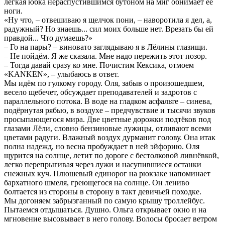
лёгкая юбка нераспустившимся бутоном на миг обнимает её
ноги.
«Ну что, – отвешиваю я щелчок пони, – наворотила я дел, а,
радужный? Но знаешь... сил моих больше нет. Врезать бы ей
правдой... Что думаешь?»
– Го на пары? – виновато заглядываю я в Лёлины глазищи.
– Не пойдём. Я же сказала. Мне надо пережить этот позор.
– Тогда давай сразу ко мне. Почистим Кексика, отмоем
«KANKEN», – улыбаюсь в ответ.
Мы идём по гулкому городу. Оля, забыв о произошедшем,
весело щебечет, обсуждает преподавателей и задротов с
параллельного потока. В воде на гладком асфальте – синева,
подёрнутая рябью, в воздухе – предчувствие и тысячи звуков
просыпающегося мира. Две цветные дорожки подтёков под
глазами Лёли, словно бензиновые лужицы, отливают всеми
цветами радуги. Влажный воздух дурманит голову. Она итак
полна надежд, но весна пробуждает в ней эйфорию. Оля
щурится на солнце, летит по дороге с бестолковой ливнёвкой,
легко перепрыгивая через лужи и насупившиеся останки
снежных куч. Плюшевый единорог на рюкзаке напоминает
бархатного шмеля, греющегося на солнце. Он лениво
болтается из стороны в сторону в такт девичьей походке.
Мы догоняем забрызганный по самую крышу троллейбус.
Пытаемся отдышаться. Душно. Ольга открывает окно и на
мгновение высовывает в него голову. Волосы бросает ветром