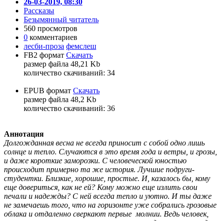
26-03-2019, 08:30
Рассказы
Безымянный читатель
560 просмотров
0
комментариев
лесби-проза
фемслеш
FB2 формат
Скачать
размер файла 48,21 Kb
количество cкачиваний: 34
EPUB формат
Скачать
размер файла 48,2 Kb
количество cкачиваний: 36
Аннотация
Долгожданная весна не всегда приносит с собой одно лишь
солнце и тепло. Случаются в это время года и ветры, и грозы,
и даже короткие заморозки. С человеческой юностью
происходит примерно та же история. Лучшие подруги-
студентки. Близкие, хорошие, простые. И, казалось бы, кому
еще довериться, как не ей? Кому можно еще излить свои
печали и надежды? С ней всегда тепло и уютно. И ты даже
не замечаешь того, что на горизонте уже собрались грозовые
облака и отдаленно сверкают первые молнии. Ведь человек,