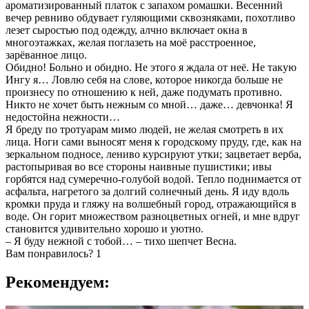
ароматизированный платок с запахом ромашки. Весенний
вечер ревниво обдувает гуляющими сквозняками, похотливо
лезет сыростью под одежду, алчно включает окна в
многоэтажках, желая поглазеть на моё расстроенное,
зарёванное лицо.
Обидно! Больно и обидно. Не этого я ждала от неё. Не такую
Ингу я… Ловлю себя на слове, которое никогда больше не
произнесу по отношению к ней, даже подумать противно.
Никто не хочет быть нежным со мной… даже… девчонка! Я
недостойна нежности…
Я бреду по тротуарам мимо людей, не желая смотреть в их
лица. Ноги сами выносят меня к городскому пруду, где, как на
зеркальном подносе, лениво курсируют утки; зацветает верба,
растопыривая во все стороны наивные пушистики; ивы
горбятся над сумеречно-голубой водой. Тепло поднимается от
асфальта, нагретого за долгий солнечный день. Я иду вдоль
кромки пруда и гляжу на волшебный город, отражающийся в
воде. Он горит множеством разноцветных огней, и мне вдруг
становится удивительно хорошо и уютно.
– Я буду нежной с тобой… – тихо шепчет Весна.
Вам понравилось?
1
Рекомендуем: