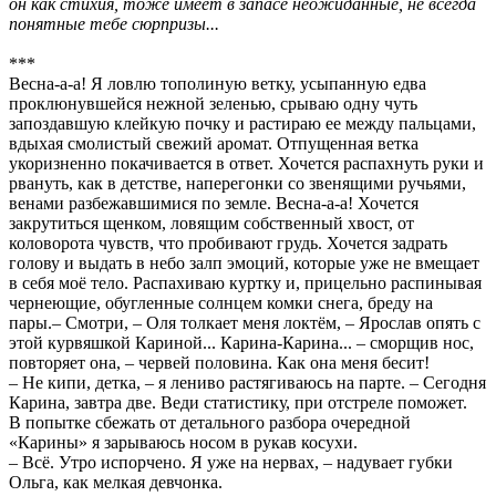
он как стихия, тоже имеет в запасе неожиданные, не всегда
понятные тебе сюрпризы...
***
Весна-а-а! Я ловлю тополиную ветку, усыпанную едва
проклюнувшейся нежной зеленью, срываю одну чуть
запоздавшую клейкую почку и растираю ее между пальцами,
вдыхая смолистый свежий аромат. Отпущенная ветка
укоризненно покачивается в ответ. Хочется распахнуть руки и
рвануть, как в детстве, наперегонки со звенящими ручьями,
венами разбежавшимися по земле. Весна-а-а! Хочется
закрутиться щенком, ловящим собственный хвост, от
коловорота чувств, что пробивают грудь. Хочется задрать
голову и выдать в небо залп эмоций, которые уже не вмещает
в себя моё тело. Распахиваю куртку и, прицельно распинывая
чернеющие, обугленные солнцем комки снега, бреду на
пары.– Смотри, – Оля толкает меня локтём, – Ярослав опять с
этой курвяшкой Кариной... Карина-Карина... – сморщив нос,
повторяет она, – червей половина. Как она меня бесит!
– Не кипи, детка, – я лениво растягиваюсь на парте. – Сегодня
Карина, завтра две. Веди статистику, при отстреле поможет.
В попытке сбежать от детального разбора очередной
«Карины» я зарываюсь носом в рукав косухи.
– Всё. Утро испорчено. Я уже на нервах, – надувает губки
Ольга, как мелкая девчонка.