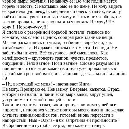
чёрной дыры безумия. Ненавижу её! Во мне поднимается
горечь и злость. Я наотмашь бью её по щеке. Не хочу видеть
её краснеющую щёку, осквернённый блеск в глазах, не хочу
найти в них чувство вины, не хочу искать в них любовь, не
желаю прощать, не желаю пытаться понять. Не хочу! Не
хочу!!! Не хочу-у-у-у!!!
Я сползаю с разорённой борьбой постели, тыкаюсь по
комнате, как слепой щенок, собирая раскиданные вещи.
Мысли раскатились по углам, разбились вдребезги, как
китайская ваза. Их даже веником не замести! Господи. Не
забыть бы ничего. Всё спуталось, всё смешалось. Как
калейдоскоп – круговерть тряпок, чувств, предметов,
ощущений. Тело ватное. Ноги ватные. Словно разум мой в
панике носится в этой комнате, а тело уже провалилось в
вязкий мир розовой ваты, и я залипаю здесь… залипа-а-а-ю-ю-
ю!
– Ну, выслушай же меня! – настаивает Инга.
Не могу. Презираю её. Ненавижу. Впервые, кажется. Страх,
который сигналил и панически вырывался, вдруг ушёл,
уступив место тупой ноющей злости.
Так и не поднимаю глаз, так и пропускаю мимо ушей все
«прости», игнорируя частые повторы моего имени, не желаю
слушать извиняющийся тон, готовый вновь перерасти в
напористый. Имя «Ольга» я бы запретила ей произносить!
Выброшенное из утробы её рта, оно кажется теперь