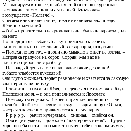
Мы лавируем в толчее, огибаем стайки старшекурсников,
расталкиваем столпившихся парней. Кто-то даже
возмущается: «Полегче!».
Сбегаем вниз по лестнице, пока не налетаем на... предел
Лёлиных мечтаний.
– Ой! – пронзительно вскрикивает она, будто ненароком упав
на него.
По инерции я сгребаю Лёльку, прижимаю к себе и,
наткнувшись на насмешливый взгляд парня, отпускаю.
– Помеха по центру, – иронично хмыкаю в ответ на взгляд. –
Поправка градусов на сорок. Соррян. Мы вас не
идентифицировали с разбегу.
– Не каждый день на меня нападают такие девчонки! –
зубасто улыбается кучерявый.
Оля глупо хихикает, теряет равновесие и хватается за лакомую
«пантеристую» бицуху.
– Бли-и-ин, – гнусавит Лёля, – надеюсь, я не сломала каблук.
Поддержи меня, – и она приваливается к Ярославу.
– Поэтому ты ещё жив. В моей пирамиде питания ты – не
съедобный объект, – ревниво режу взглядом по руке Ольги,
которая откровенно прижимается к плечу парня.
– Р-р-р-р-р, – рычит кучерявый, – хищная, – смеётся он.
– Она ещё и умная, – добавляет "пантероноситель". – Будешь
хорошо себя вести – она может помочь тебе с коллоквиумом, –
подмигивает он.