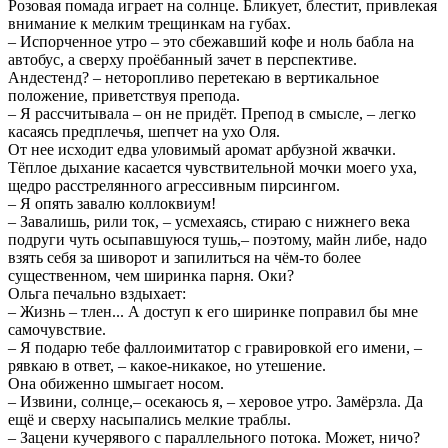
Розовая помада играет на солнце. Бликует, блестит, привлекая
внимание к мелким трещинкам на губах.
– Испорченное утро – это сбежавший кофе и ноль бабла на
автобус, а сверху проёбанный зачет в перспективе.
Андестенд? – неторопливо перетекаю в вертикальное
положение, приветствуя препода.
– Я рассчитывала – он не придёт. Препод в смысле, – легко
касаясь предплечья, шепчет на ухо Оля.
От нее исходит едва уловимый аромат арбузной жвачки.
Тёплое дыхание касается чувствительной мочки моего уха,
щедро расстрелянного агрессивным пирсингом.
– Я опять завалю коллоквиум!
– Завалишь, рили ток, – усмехаясь, стираю с нижнего века
подруги чуть осыпавшуюся тушь,– поэтому, майн либе, надо
взять себя за шиворот и запилиться на чём-то более
существенном, чем ширинка парня. Оки?
Ольга печально вздыхает:
– Жизнь – тлен... А доступ к его ширинке поправил бы мне
самочувствие.
– Я подарю тебе фаллоимитатор с гравировкой его имени, –
рявкаю в ответ, – какое-никакое, но утешение.
Она обиженно шмыгает носом.
– Извини, солнце,– осекаюсь я, – херовое утро. Замёрзла. Да
ещё и сверху насыпались мелкие траблы.
– Зацени кучерявого с параллельного потока. Может, ничо?