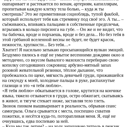
ошпаривает и растекается по венам, артериям, капиллярам,
пропитывая каждую клетку тела болью, – куда ж ты
смотришь? Это же примитивная социоблядь, тупой факбой,
который использует тебя как стремянку под своё эго. А ты... –
съёживаюсь, впиваясь пальцами в собственные предплечья,
вгрызаясь в кольцо пирсинга на губе. – Он же и не видит, что
ты бабочка, вроде и порхаешь, вроде и без дела... Но без тебя в
этой грёбаной вселенной весны не будет, не будет красок,
нежности, хрупкости... Без тебя…»
Хватит! Я насильно затыкаю просыпающийся вулкан эмоций.
Бездумно пялюсь в ещё не умытое весенними дождями окно и
методично, со вкусом бывалого мазохиста перебираю свою
копилку сегодняшних сокровищ: арбузно-мятный запах
розовой жевательной резинки, тёплое дыхание, что
пробежалось по щеке, мягкость девичьей груди, прижавшейся
на секунду к моей, холодные пальцы в руке, распахнутые
глазищи и это «я тебя люблю».
«Я тебя люблю» обкатывается в голове, крутится на кончике
языка, тяжело отзывается в груди, остро обжигает, скатываясь
в живот, и тягуче стекает ниже, заставляя тело тлеть.
Звонок пинком вышвыривает в реальность, обрывая сеанс
самогрыза. Ольга срывается с места, поспешно схватив
пожитки, и несётся куда-то, поторапливая меня. Я, ещё не
очнувшись, едва поспеваю за ней.
– Куда мы так летим? – на ходу запихиваю тетрадь в рюкзак.