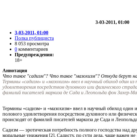
3-03-2011, 01:00
3-03-2011, 01:00
Полка публициста
8 053 просмотра
0
комментариев
Предупреждения:
18+
Аннотация
Что такое "садизм"? Что такое "мазохизм"? Откуда берут н
Термины «садизм» и «мазохизм» ввел в научный обиход один из
удовлетворения посредством духовного или физического страд
фамилий писателей маркиза де Сада и Леопольда фон Захер-Ма
Термины «садизм» и «мазохизм» ввел в научный обиход один и
полового удовлетворения посредством духовного или физичес
происходят от фамилий писателей маркиза де Сада и Леопольда
Садизм — эротическая потребность полного господства над дру
моральные унижения [2]. Садисту, по сути дела, чаще важен не