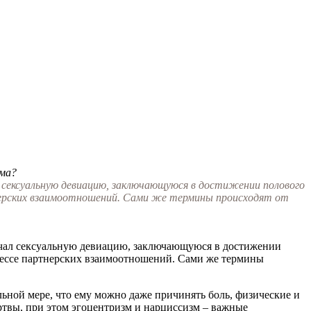
зма?
ал сексуальную девиацию, заключающуюся в достижении полового
тнерских взаимоотношений. Сами же термины происходят от
начал сексуальную девиацию, заключающуюся в достижении
оцессе партнерских взаимоотношений. Сами же термины
льной мере, что ему можно даже причинять боль, физические и
ертвы, при этом эгоцентризм и нарциссизм – важные