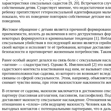
характеристики сексуальных садистов [9, 20]. Встречаются слу
собственным детям. Существует мнение, что недостаточное вли
ребенку препятствуют гетеросексуальной идентификации мальч
показало, что их поведение повторяло собственные детские в
поведения.
Жестокое обращение с детьми является причиной формирования
приемлемости, вплоть до включения в него деструктивных фор
некоторых формируются и криминальные тенденции [1]. Небла
сексуальным убийствам в последующей жизни является серийно
своей матери и исполняет те её требования, которые доставляю
безопасности и противоречит жизненным потребностям. Таким о
Ранее особый акцент делался на связь боли с сексуальным нас
«лагния» — сладострастие). Однако К. Имелинский [2] это назв
садист­ского контекста властвования над ним, не вызывает се
противоположностью садизма, из ко­торого он возникает вследс
связаны со сферой сексуальности. Этим, на­пример, объясняет
снимает чувство вины, при этом мазохистские наклонности же
В отличие от садизма, мазохизм заключается в достижении се
партнеру (пассив­ная алголагния, пассивизм, пассиофилия). П
доставляют мазохисту сексуальное наслаждение. Отношения ма
отношению к «плохо» себя ведущему мазохисту. Человек как бы
выгодных контактов с потенциальными партнерами, что в даль