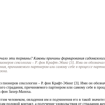
ачало эти термины? Каковы причины формирования садомазохи
 пионеров сексологии – Р. фон Крафт-Эбинг [3]. Ими он обознач
ания, причиняемого партнером или самому себе в процессе пар
зоха.
з пионеров сексологии – Р. фон Крафт-Эбинг [3]. Ими он обоз
кого страдания, причиняемого партнером или самому себе в пр
 фон Захер-Мазоха.
гим человеком, овладения им и подчинения его в такой значите
 сам половой контакт, а получение удовольствия от страдания ж