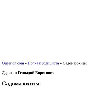
Queerion.com
»
Полка публициста
» Садомазохизм
Дерягин Геннадий Борисович
Садомазохизм