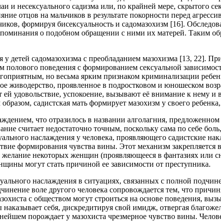
чаи и несексуального садизма или, по крайней мере, скрытого с
яние отцов на мальчиков в результате покорности перед агресс
иков, формируя бисексуальность и садомазохизм [16]. Обследов
оспоминания о подобном обращении с ними их матерей. Таким об
 у детей садомазохизма с преобладанием мазохизма [13, 22]. Пр
м полового поведения с формированием сексуальной зависимост
гоприятным, но весьма ярким признаком криминализации ребенк
е живодерство, проявленное в подростковом и юношеском возрас
т ей удовольствие, успокоение, вызывают её внимание к нему и 
бразом, садистская мать формирует мазохизм у своего ребенка, 
лаждением, что отразилось в названии алголагния, предложенном
ание считает недостаточно точным, поскольку сама по себе боль
ксуального наслаждения у человека, проявляющего садистские на
твие формирования чувства вины. Этот механизм закрепляется вс
ся желание некоторых женщин (проявляюще­еся в фантазиях или 
нщины могут стать причиной ее зависимости от преступника.
ксуального наслаждения в ситуациях, связанных с полной подч
одчинение воле другого человека сопровождается тем, что причи
зохиста с обществом могут строиться на основе поведения, вы
 наказывает себя, дискредитируя свой имидж, отвергая благоже
нейшем порождает у мазохиста чрезмер­ное чувство вины. Челов