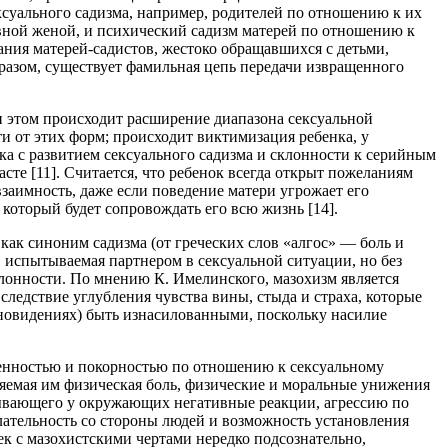
ексуального садизма, например, родителей по отношению к их
ивной женой, и психический садизм матерей по отношению к
ания матерей-садистов, жестоко обращавшихся с детьми,
разом, существует фамильная цепь передачи извращенного
и этом происходит расширение диапазона сексуальной
и от этих форм; происходит виктимизация ребенка, у
а с развитием сексуального садизма и склонности к серийным
те [11]. Считается, что ребенок всегда открыт пожеланиям
взаимность, даже если поведение матери угрожает его
который будет сопровождать его всю жизнь [14].
 как синоним садизма (от греческих слов «алгос» — боль и
, ис­пытываемая партнером в сексуальной ситуации, но без
клонности. По мнению К. Имелинского, мазо­хизм является
ледствие углубления чувства вины, сты­да и страха, которые
сновидениях) быть изнасилованными, по­скольку насилие
иненностью и покорностью по отношению к сексуальному
няемая им физи­ческая боль, физические и моральные унижения
зывающего у окружающих негативные реакции, агрессию по
лательность со стороны людей и возможность установления
ек с мазохистскими чертами нередко подсознательно,