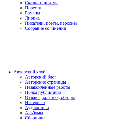
Сказки и притчи
Повести
Романы
Лирика
Писатели, поэты, персоны
Собрание сочинений
Авторский клуб
Авторский блог
Авторские страницы
Незаконченные работы
Полка публициста
Отзывы, критика, обзоры
Интервью
Аудиокниги
Альбомы
Сборники