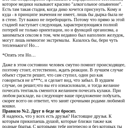
которое медики называют красиво "алкогольное опьянение".
Есть там такая стадия, когда дико хочется присунуть. Кому и
куда - в принципе значения не имеет, лишь бы дырка была не
в стене. Тут важно не переборщить. Потому что прямо за этой
стадией наступает следующая, характеризующаяся полной
потерей не только ориентации, но и функций организма, а
заниматься сексом в том, чем недавно был наполнен желудок,
могут лишь немногие экстремалы. Казалось бы, бери чуть
тепленького! Но…
*Опять эти Но…
Даже в этом состоянии человек смутно помнит происходящее,
поэтому стоит, естественно, ждать реакции. В лучшем случае
объект страсти решит, что сам ступил, один раз как
говориться не п***с, и сделает вид, что забыл. В худшем
случае, он решит,что вы его изнасиловали, и тогда желание
почесать тентакль сменится желанием почесать кулаки. При
любом раскладе, на следующее ваше предложение побухать,
скорее всего он ответит, что занят срочными родами любимой
кошки.
Правило №2. Друг в беде не бросит.
Я надеюсь, что у всех есть друзья? Настоящие друзья. К
которым прикипаешь душой, которые близки также как
родные братья. С которыми тебе интересно и без которых ты