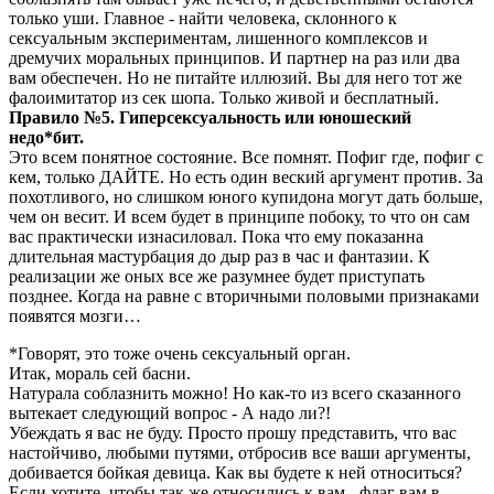
только уши. Главное - найти человека, склонного к
сексуальным экспериментам, лишенного комплексов и
дремучих моральных принципов. И партнер на раз или два
вам обеспечен. Но не питайте иллюзий. Вы для него тот же
фалоимитатор из сек шопа. Только живой и бесплатный.
Правило №5. Гиперсексуальность или юношеский
недо*бит.
Это всем понятное состояние. Все помнят. Пофиг где, пофиг с
кем, только ДАЙТЕ. Но есть один веский аргумент против. За
похотливого, но слишком юного купидона могут дать больше,
чем он весит. И всем будет в принципе побоку, то что он сам
вас практически изнасиловал. Пока что ему показанна
длительная мастурбация до дыр раз в час и фантазии. К
реализации же оных все же разумнее будет приступать
позднее. Когда на равне с вторичными половыми признаками
появятся мозги…
*Говорят, это тоже очень сексуальный орган.
Итак, мораль сей басни.
Натурала соблазнить можно! Но как-то из всего сказанного
вытекает следующий вопрос - А надо ли?!
Убеждать я вас не буду. Просто прошу представить, что вас
настойчиво, любыми путями, отбросив все ваши аргументы,
добивается бойкая девица. Как вы будете к ней относиться?
Если хотите, чтобы так же относились к вам - флаг вам в