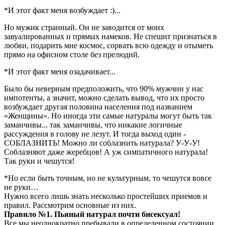
*И этот факт меня возбуждает :)...
Но мужик странный. Он не заводится от моих
завуалированных и прямых намеков. Не спешит признаться в
любви, подарить мне космос, сорвать всю одежду и отыметь
прямо на офисном столе без прелюдий.
*И этот факт меня озадачивает...
Было бы неверным предположить, что 90% мужчин у нас
импотенты, а значит, можно сделать вывод, что их просто
возбуждает другая половина населения под названием
«Женщины». Но иногда эти самые натуралы могут быть так
заманчивы... так заманчивы, что никакие логичные
рассуждения в голову не лезут. И тогда выход один -
СОБЛАЗНИТЬ! Можно ли соблазнить натурала? У-У-У!
Соблазняют даже жеребцов! А уж симпатичного натурала!
Так руки и чешутся!
*Но если быть точным, но не культурным, то чешутся вовсе
не руки…
Нужно всего лишь знать несколько простейших приемов и
правил. Рассмотрим основные из них.
Правило №1. Пьяный натурал почти бисексуал!
Все мы неоднократно пребывали в определенном состоянии,