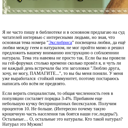
Я не часто пишу в библиотеке и в основном предлагаю на суд
читателей интервью с интересными людьми, но зная, что
основная тема номера "
Экслибриса
" посвещена любви, да ещё
любви между геем и натуралом, не мог пройти мимо и решил
предложить вашему вниманию инструкцию о соблазеннии
натурала. Тема эта навеяна не просто так. Если бы вы провели
на гей-форумах столько времени сколько провёл я, и чуть ли
не каждый день встречали бы эти заголовки "Люблю друга,
хочу, не могу, ПАМАГИТЕ...", то вы бы меня поняли. У меня
уже выработался стойкий иммунитет, поэтому постараюсь
написать обо всём не предвзято.
Если верить специалистам, то общая численность геев в
популяции состаляет порядка 3-4%. Прибавим еще
небольшую кучку беспринципных бисексуалов. Получим
процентов 10. Не больше. (Интересно почему такую
крошечную часть населения так боятся наши гос.лидеры?).
Остальные… О, остальные это натуралы. Кто такой натурал?
Натурал это Мужик!