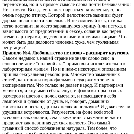
переносном, но и в прямом смысле слова почти безнаказанно!
Но... почти. Всегда есть риск нарваться на маленькую, но
очень гордую птичку. Которой целостность задницы будет
дороже целостности кошелька. И не сомневайтесь, птичка
легко поставит на место зарвавщуюся курицу (или петуха, в
зависимости от предпочтений в сексе), ославив вас перед
всеми партнерами, родственниками и прочими лицами. Что
может быть для делового человека хуже, чем тухленькая
репутация?
Правило №4. Любопытство не позор - расширят кругозор.
Савсем недавно в нашей стране не знали слово секс, а
словосочетание "половой акт" применяли исключительно к
лабороторным мышам. Но и к нам-с некоторым опозданием
пришла сексуальная революция. Множество заманчивых
статей, картинок и порнофильмов неудержимо зовет к
экспериментам. Что только не делает народ. И партнерами
меняются, и кнутами себя хлещут, и фалоимиторы разных
размеров и цветов с полок сметают, и помещают в себя
лампочки и флаконы от душа, и, говорят, домашних
животных в нестандартных целях используют! И даже случаи
удушения встречаются. Разумеется, на фоне всей этой
всеобщей вакханалии, секс с мужчины с мужчиной часто
предстает как невинная детская шалость. Это самый
гуманный способ соблазнения натурала. Тем более, что
соблазнять там бывает уже нечего, и девственными остаются