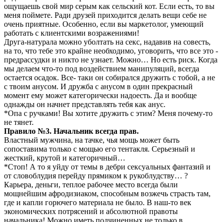
ощущаешь свой мир серым как сельский кот. Если есть, то вы
меня поймете. Ради друзей приходится делать вещи себе не
очень приятные. Особенно, если вы маркетолог, умеющий
работать с клиентскими возражениями!
Друга-натурала можно уболтать на секс, надавив на совесть,
на то, что тебе это крайне необходимо, уговорить, что все это -
предрассудки и никто не узнает. Можно… Но есть риск. Когда
мы делаем что-то под воздействием манипуляций, всегда
остается осадок. Все- таки он собирался дружить с тобой, а не
с твоим анусом. И дружба с анусом в один прекрасный
момент ему может категорически надоесть. Да и вообще
однажды он начнет представлять тебя как анус.
*Опа с ручками! Вы хотите дружить с этим? Меня почему-то
не тянет.
Правило №3. Начальник всегда прав.
Властный мужчина, на тачке, чья мощь может быть
сопоставима только с мощью его тентакля. Серьезный и
жесткий, крутой и категоричный…
*Стоп! А то я уйду от темы в дебри сексуальных фантазий и
от словоблудия перейду прямиком к рукоблудству… ?
Карьера, деньги, теплое рабочее место всегда были
мощнейшим афродизиаком, способным возжечь страсть там,
где и капли горючего материала не было. В наш-то век
экономических потрясений и абсолютной правоты
начальника! Можно иметь подчиненных не только в