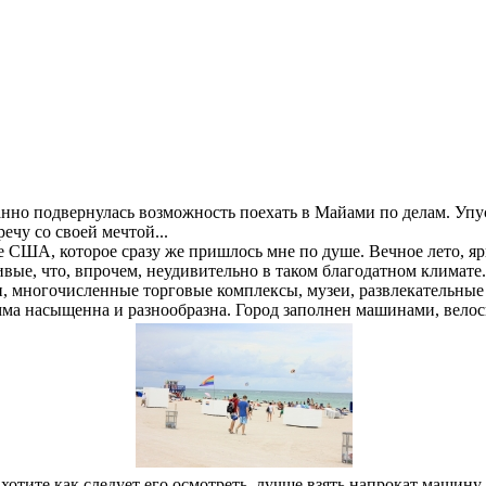
нно подвернулась возможность поехать в Майами по делам. Упуск
ечу со своей мечтой...
 США, которое сразу же пришлось мне по душе. Вечное лето, ярк
ые, что, впрочем, неудивительно в таком благодатном климате.
многочисленные торговые комплексы, музеи, развлекательные це
амма насыщенна и разнообразна. Город заполнен машинами, вело
хотите как следует его осмотреть, лучше взять напрокат машину