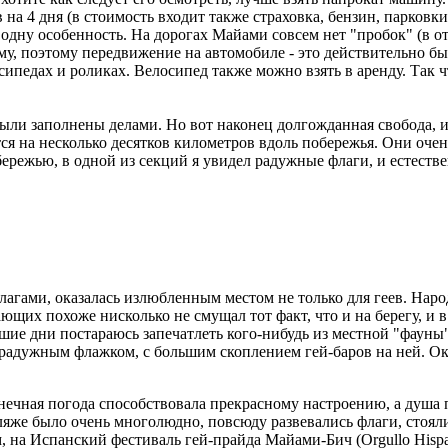
на 4 дня (в стоимость входит также страховка, бензин, парковки,
 одну особенность. На дорогах Майами совсем нет "пробок" (в о
му, поэтому передвижение на автомобиле - это действительно бы
педах и роликах. Велосипед также можно взять в аренду. Так чт
ли заполнены делами. Но вот наконец долгожданная свобода, и 
я на несколько десятков километров вдоль побережья. Они очен
ережью, в одной из секций я увидел радужные флаги, и естеств
агами, оказалась излюбленным местом не только для геев. Наро
ющих похоже нисколько не смущал тот факт, что и на берегу, и
йшие дни постараюсь запечатлеть кого-нибудь из местной "фауны
радужным флажком, с большим скоплением гей-баров на ней. Оказа
нечная погода способствовала прекрасному настроению, а душа п
же было очень многолюдно, повсюду развевались флаги, стояли п
, на Испанский фестиваль гей-прайда Майами-Бич (Orgullo Hispan