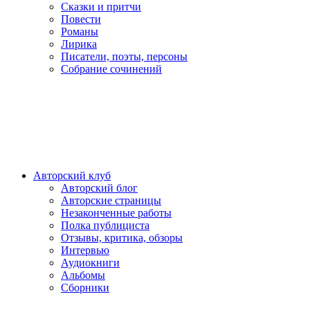
Сказки и притчи
Повести
Романы
Лирика
Писатели, поэты, персоны
Собрание сочинений
Авторский клуб
Авторский блог
Авторские страницы
Незаконченные работы
Полка публициста
Отзывы, критика, обзоры
Интервью
Аудиокниги
Альбомы
Сборники