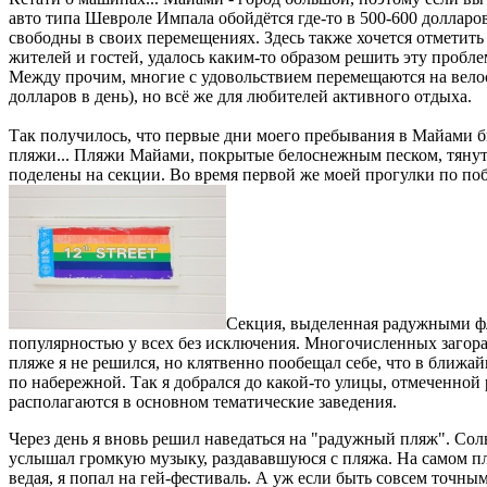
авто типа Шевроле Импала обойдётся где-то в 500-600 долларов 
свободны в своих перемещениях. Здесь также хочется отметить
жителей и гостей, удалось каким-то образом решить эту пробле
Между прочим, многие с удовольствием перемещаются на велоси
долларов в день), но всё же для любителей активного отдыха.
Так получилось, что первые дни моего пребывания в Майами бы
пляжи... Пляжи Майами, покрытые белоснежным песком, тянутс
поделены на секции. Во время первой же моей прогулки по поб
Секция, выделенная радужными фл
популярностью у всех без исключения. Многочисленных загора
пляже я не решился, но клятвенно пообещал себе, что в ближа
по набережной. Так я добрался до какой-то улицы, отмеченной 
располагаются в основном тематические заведения.
Через день я вновь решил наведаться на "радужный пляж". Сол
услышал громкую музыку, раздававшуюся с пляжа. На самом пля
ведая, я попал на гей-фестиваль. А уж если быть совсем точным