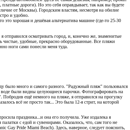
 платные дороги). Но это себя оправдывает, так как вы будете
тличие от Москвы). Городским властям, несмотря на обилие
стро и удобно.
о это хорошая и дешёвая альтернатива машине (где-то 25-30
я отправился осматривать город, и, конечно же, знаменитые
ь чистые, удобные, прекрасно оборудованные. Все пляжи
енно ноги сами понесли меня туда.
ду было много и самого разного. "Радужный пляж" пользовался
 в воде были видны целующиеся парочки. Фотографировать на
". Побродив ещё немного на пляже, я отправился на прогулку
лось всё не просто так... Это была 12-я стрит, на которой
росила праздника...и она его получила. Уже издалека я
алатки с едой и сувенирами. Оказалось, что, сам того не
ic Gay Pride Miami Beach). Здесь, наверное, следует пояснить,