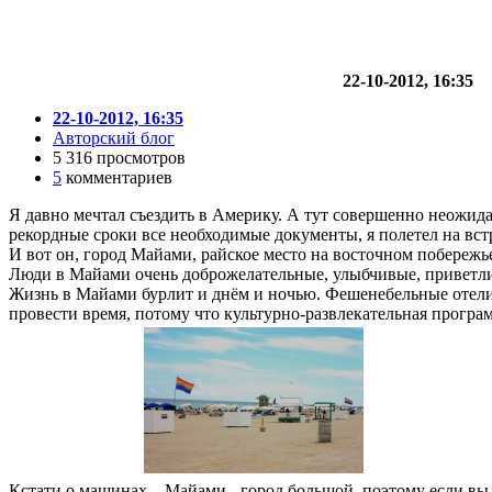
22-10-2012, 16:35
22-10-2012, 16:35
Авторский блог
5 316 просмотров
5
комментариев
Я давно мечтал съездить в Америку. А тут совершенно неожида
рекордные сроки все необходимые документы, я полетел на встр
И вот он, город Майами, райское место на восточном побережье
Люди в Майами очень доброжелательные, улыбчивые, приветлив
Жизнь в Майами бурлит и днём и ночью. Фешенебельные отели, 
провести время, потому что культурно-развлекательная прогр
Кстати о машинах... Майами - город большой, поэтому если вы 