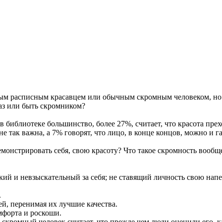
мым расписным красавцем или обычным скромным человеком, но 
каз или быть скромником?
 библиотеке большинство, более 27%, считает, что красота прех
е так важна, а 7% говорят, что лицо, в конце концов, можно и 
емонстрировать себя, свою красоту? Что такое скромность вообщ
ий и невзыскательный за себя; не ставящий личность свою напе
.
й, перенимая их лучшие качества.
мфорта и роскоши.
кромный человек считает, что прежде чем люди оценили его, как