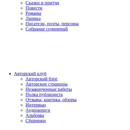
Сказки и притчи
Повести
Романы
Лирика
Писатели, поэты, персоны
Собрание сочинений
Авторский клуб
Авторский блог
Авторские страницы
Незаконченные работы
Полка публициста
Отзывы, критика, обзоры
Интервью
Аудиокниги
Альбомы
Сборники