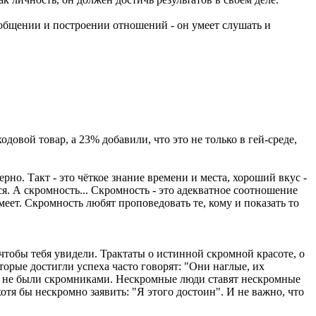
в общении и построении отношений - он умеет слушать и
довой товар, а 23% добавили, что это не только в гей-среде,
но. Такт - это чёткое знание времени и места, хороший вкус -
. А скромность... Скромность - это адекватное соотношение
ет. Скромность любят проповедовать те, кому и показать то
чтобы тебя увидели. Трактаты о истинной скромной красоте, о
торые достигли успеха часто говорят: "Они наглые, их
гда не были скромниками. Нескромные люди ставят нескромные
отя бы нескромно заявить: "Я этого достоин". И не важно, что