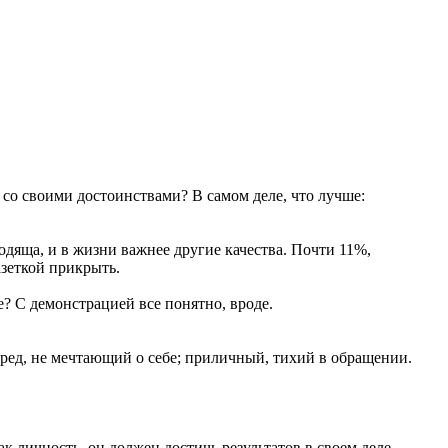
со своими достоинствами? В самом деле, что лучше:
одяща, и в жизни важнее другие качества. Почти 11%,
газеткой прикрыть.
е? С демонстрацией все понятно, вроде.
ред, не мечтающий о себе; приличный, тихий в обращении.
 личность, он должен достичь результатов в своем деле.