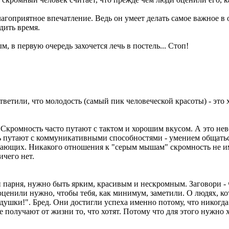
благоприятное впечатление. Ведь он умеет делать самое важное 
дить время.
, в первую очередь захочется лечь в постель... Стоп!
етили, что молодость (самый пик человеческой красоты) - это хо
кромность часто путают с тактом и хорошим вкусом. А это невер
 путают с коммуникативными способностями - умением общаться
ающих. Никакого отношения к "серым мышам" скромность не име
ичего нет.
 парня, нужно быть ярким, красивым и нескромным. Заговори - 
оценили нужно, чтобы тебя, как минимум, заметили. О людях, ко
и душки!". Бред. Они достигли успеха именно потому, что нико
получают от жизни то, что хотят. Потому что для этого нужно х