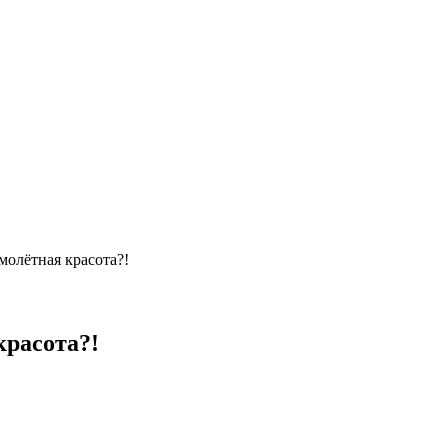
олётная красота?!
красота?!