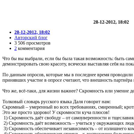
28-12-2012, 18:02
28-12-2012, 18:02
Авторский блог
3 506 просмотров
2
комментария
Что бы вы выбрали, если бы была такая возможность: быть са
демонстрировать свою красоту, всячески выставляя себя на по
По данным опросов, которые мы в последнее время проводили в
принявших участие в опросе считают, что внешность партнёра н
Что же, всё-таки, для жизни важнее? Скромность или умение д
Толковый словарь русского языка Даля говорит нам:
Скромный – умеренный во всех требованиях, смиренный; кротк
Это же просто здорово! У скромности куча плюсов!
1) Скромность даёт свободу – от самоуверенности и тщеславия
2) Скромность даёт возможность – учиться у окружающих люде
3) Скромность обеспечивает независимость – от излишнего ко
4) Скромность обеспечивает стимул – к достижению большего; с