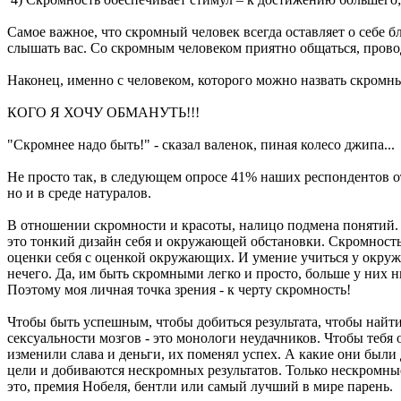
Самое важное, что скромный человек всегда оставляет о себе 
слышать вас. Со скромным человеком приятно общаться, прово
Наконец, именно с человеком, которого можно назвать скромным
КОГО Я ХОЧУ ОБМАНУТЬ!!!
"Скромнее надо быть!" - сказал валенок, пиная колесо джипа...
Не просто так, в следующем опросе 41% наших респондентов отв
но и в среде натуралов.
В отношении скромности и красоты, налицо подмена понятий. С
это тонкий дизайн себя и окружающей обстановки. Скромность
оценки себя с оценкой окружающих. И умение учиться у окруж
нечего. Да, им быть скромными легко и просто, больше у них н
Поэтому моя личная точка зрения - к черту скромность!
Чтобы быть успешным, чтобы добиться результата, чтобы найти
сексуальности мозгов - это монологи неудачников. Чтобы тебя 
изменили слава и деньги, их поменял успех. А какие они был
цели и добиваются нескромных результатов. Только нескромные 
это, премия Нобеля, бентли или самый лучший в мире парень.