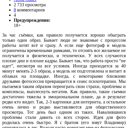
2 733 просмотра
8
комментариев
4
Предупреждения:
18+
За час съёмки, как правило получается хорошо обыграть
только один образ. Бывает люди не знакомые с процессом
работы хотят всё и сразу. А если еще фотограф и модель
ограничены временными рамками, то отснять все желаемое не
получается и физически, и технически. У всех случаются
плохие дни и плохие кадры. Бывает так, что работа просто “не
идет”, несмотря на все условия. Иногда приходится за 40
минут менять 2-3 образа, а модель не подготовлена и витает в
облаках на площадке. Иногда, с некоторыми близкими
друзьями фотосессия превращается в сеанс психотерапии. Мы
пытаемся таким образом переиграть свои страхи, проблемы и
комплексы, выплеснуть негатив. Как правило, такие съемки
достаточно тяжелы в эмоциональном плане, да и результат
редко кто видит. Так, 2-3 картинки для интернета, а остальное
очень лично и редко выставляются для общественного
просмотра. Тот день был одним из таких. Навалившиеся
проблемы стали давить со всех сторон. Идея для фото
родилась очень быстро. Я с братом (его зовут Владимир)
отправилась в лес. Володя часто помогает мне на фотосессиях,