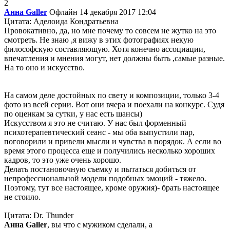
2
Анна Galler
Офлайн
14 декабря 2017 12:04
Цитата: Аделоида Кондратьевна
Провокативно, да, но мне почему то совсем не жутко на это
смотреть. Не знаю ,я вижу в этих фотографиях некую
философскую составляющую. Хотя конечно ассоциации,
впечатления и мнения могут, нет должны быть ,самые разные.
На то оно и искусство.
На самом деле достойных по свету и композиции, только 3-4
фото из всей серии. Вот они вчера и поехали на конкурс. Судя
по оценкам за сутки, у нас есть шансы)
Искусством я это не считаю. У нас был форменный
психотерапевтический сеанс - мы оба выпустили пар,
поговорили и привели мысли и чувства в порядок. А если во
время этого процесса еще и получились несколько хороших
кадров, то это уже очень хорошо.
Делать постановочную съемку и пытаться добиться от
непрофессиональной модели подобных эмоций - тяжело.
Поэтому, тут все настоящее, кроме оружия)- брать настоящее
не стоило.
Цитата: Dr. Thunder
Анна Galler
, вы что с мужиком сделали, а