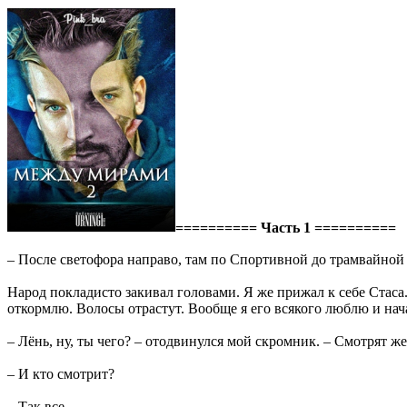
========== Часть 1 ==========
– После светофора направо, там по Спортивной до трамвайной 
Народ покладисто закивал головами. Я же прижал к себе Стаса.
откормлю. Волосы отрастут. Вообще я его всякого люблю и нач
– Лёнь, ну, ты чего? – отодвинулся мой скромник. – Смотрят же
– И кто смотрит?
– Так все.