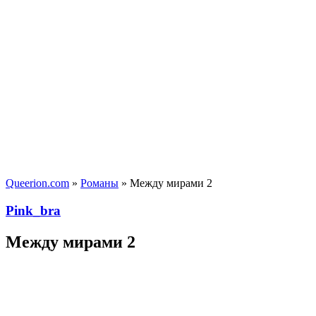
Queerion.com
»
Романы
» Между мирами 2
Pink_bra
Между мирами 2