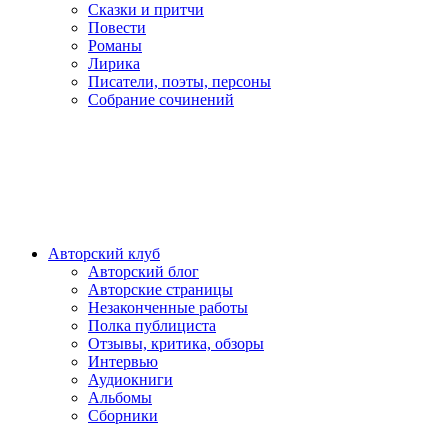
Сказки и притчи
Повести
Романы
Лирика
Писатели, поэты, персоны
Собрание сочинений
Авторский клуб
Авторский блог
Авторские страницы
Незаконченные работы
Полка публициста
Отзывы, критика, обзоры
Интервью
Аудиокниги
Альбомы
Сборники