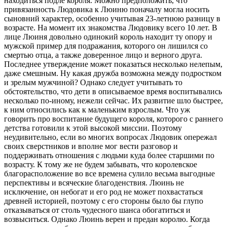
находиться подле короля. Можно предположить, что
привязанность Людовика к Люиню поначалу могла носить
сыновний характер, особенно учитывая 23-летнюю разницу в
возрасте. На момент их знакомства Людовику всего 10 лет. В
лице Люиня довольно одинокий король находит ту опору и
мужской пример для подражания, которого он лишился со
смертью отца, а также доверенное лицо и верного друга.
Последнее утверждение может показаться несколько нелепым,
даже смешным. Ну какая дружба возможна между подростком
и зрелым мужчиной? Однако следует учитывать то
обстоятельство, что дети в описываемое время воспитывались
несколько по-иному, нежели сейчас. Их развитие шло быстрее,
к ним относились как к маленьким взрослым. Что уж
говорить про воспитание будущего короля, которого с раннего
детства готовили к этой высокой миссии. Поэтому
неудивительно, если во многих вопросах Людовик опережал
своих сверстников и вполне мог вести разговор и
поддерживать отношения с людьми куда более старшими по
возрасту. К тому же не будем забывать, что королевское
благорасположение во все времена сулило весьма выгодные
перспективы и всяческие благоденствия. Люинь не
исключение, он небогат и его род не может похвастаться
древней историей, поэтому с его стороны было бы глупо
отказываться от столь чудесного шанса обогатиться и
возвыситься. Однако Люинь верен и предан королю. Когда