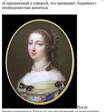
её хорошенькой и изящной, что примиряет Людовика с
необходимостью жениться.
После
бракосочетания в Бордо и последовавшей за ним крайне