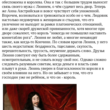
обеспокоена и королева. Она и так с большим трудом выносит
связь своего мужа с Люинем, о чём судачит весь двор. Теперь
же Анна Австрийская и вовсе чувствует себя униженной.
Впрочем, волноваться и тревожиться особо не о чем. Людовик
настолько недоверчив к женщинам и стыдлив, что его
увлечение не выходит за рамки платонических отношений,
или даже скорей дружеской привязанности, хотя многие при
дворе сожалеют, что король "никогда не помышлял наставить
коннетаблю рога". Люиня не любят, а многие ненавидят
также, как когда-то Кончини. По словам врагов Люиня, у него
шесть недостатков: бездарность, тщеславие, скупость,
нерешительность, трусость, неумение держать слово. Друзья
Люиня советуют ему быть более сдержанным,
осмотрительным, и не совать всюду свой нос. Однако сложно
следовать разумным советам, когда деньги и власть сами
плывут в руки. Люинь уверен в благосклонности короля и в
своём влиянии на него. Но он забывает о том, что его
господин уже не ребёнок, и что он - король.