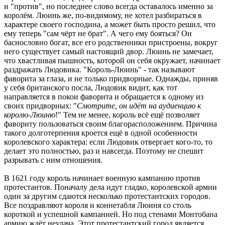
и "против", но последнее слово всегда оставалось именно за
королём. Люинь же, по-видимому, не хотел разбираться в
характере своего господина, а может быть просто решил, что
ему теперь "сам чёрт не брат". А чего ему бояться? Он
баснословно богат, все его родственники пристроены, вокруг
него существует самый настоящий двор. Люинь не замечает,
что хвастливая пышность, которой он себя окружает, начинает
раздражать Людовика. "Король-Люинь" - так называют
фаворита за глаза, и не только придворные. Однажды, приняв
у себя британского посла, Людовик видит, как тот
направляется в покои фаворита и обращается к одному из
своих придворных: "
Смотрите, он идёт на аудиенцию к
королю-Люиню
!" Тем не менее, король всё ещё позволяет
фавориту пользоваться своим благорасположением. Причина
такого долготерпения кроется ещё в одной особенности
королевского характера: если Людовик отвергает кого-то, то
делает это полностью, раз и навсегда. Поэтому не спешит
разрывать с ним отношения.
В 1621 году король начинает военную кампанию против
протестантов. Поначалу дела идут гладко, королевской армии
один за другим сдаются несколько протестантских городов.
Все поздравляют короля и коннетабля Люиня со столь
короткой и успешной кампанией. Но под стенами Монтобана
армию ждёт неудача. Этот протестантский город является