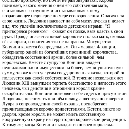
согласно протоколу, но почти не разговаривают. Король
понимает, какого мнения о нём его собственная мать,
считающая его глупцом и испытывающая к нему
возрастающее недоверие по мере его взросления. Опасаясь за
свою жизнь, Людовик надевает на себя маску дурака и делает
вид, что увлечён исключительно детскими играми. "Я
притворялся ребёнком" - скажет он позже, взяв власть в свои
руки. Правда опасается юный король не столько мать, сколько
её фаворита, и опасения эти не напрасны. Могущество
Кончини кажется беспредельным. Он - маршал Франции,
губернатор одной из богатейших провинций королевства,
обладатель собственной армии, более сильной, чем
королевская. Вместе с супругой Кончини владеет
недвижимостью и имуществом на более, чем внушительную
сумму, также к его услугам государственная казна, которой он
пользуется как своей собственной. В течение нескольких лет
Людовик XIII вынужден терпеть бесстыдство и наглость этого
человека, чьи действия в отношении короля крайне
оскорбительны. Кончини позволяет себе сидеть в присутствии
Людовика, не снимать при нём шляпу, а шествуя по галереям
Лувра в сопровождении своей охраны, пренебрегает
причитающимися королю приветствиями. Кстати, никто из
дворян, кроме короля, не может иметь собственную
вооружённую охрану на территории королевской резиденции.
К тому же, когда Кончини выходит из покоев королевы-