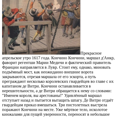
Прекрасное
апрельское утро 1617 года. Кончино Кончини, маршал д'Анкр,
фаворит регентши Марии Медичи и фактический правитель
Франции направляется в Лувр. Стоит ему, однако, миновать
подъёмный мост, как неожиданно внешние ворота
закрываются, отрезая маршала от его эскорта, а путь
преграждают несколько королевских гвардейцев во главе с их
капитаном де Витри. Кончини останавливается в
нерешительности, а де Витри обращается к нему со словами:
"Именем короля, вы арестованы!" Удивлённый маршал
отступает назад и пытается вытащить шпагу. Де Витри отдаёт
гвардейцам приказ вмешаться. Три пистолетных выстрела
поражают Кончини на месте. Уже мёртвое тело, исколотое
кинжалами для пущей уверенности, переносят в небольшое