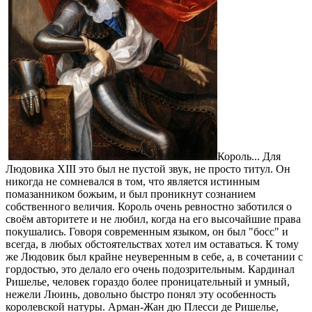
Король... Для
Людовика XIII это был не пустой звук, не просто титул. Он
никогда не сомневался в том, что является истинным
помазанником божьим, и был проникнут сознанием
собственного величия. Король очень ревностно заботился о
своём авторитете и не любил, когда на его высочайшие права
покушались. Говоря современным языком, он был "босс" и
всегда, в любых обстоятельствах хотел им оставаться. К тому
же Людовик был крайне неуверенным в себе, а, в сочетании с
гордостью, это делало его очень подозрительным. Кардинал
Ришелье, человек гораздо более проницательный и умный,
нежели Люинь, довольно быстро понял эту особенность
королевской натуры. Арман-Жан дю Плесси де Ришелье,