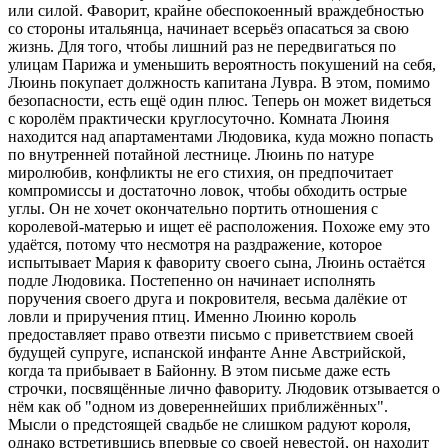
или силой. Фаворит, крайне обеспокоенный враждебностью
со стороны итальянца, начинает всерьёз опасаться за свою
жизнь. Для того, чтобы лишний раз не передвигаться по
улицам Парижа и уменьшить вероятность покушений на себя,
Люинь покупает должность капитана Лувра. В этом, помимо
безопасности, есть ещё один плюс. Теперь он может видеться
с королём практически круглосуточно. Комната Люиня
находится над апартаментами Людовика, куда можно попасть
по внутренней потайной лестнице. Люинь по натуре
миролюбив, конфликты не его стихия, он предпочитает
компромиссы и достаточно ловок, чтобы обходить острые
углы. Он не хочет окончательно портить отношения с
королевой-матерью и ищет её расположения. Похоже ему это
удаётся, потому что несмотря на раздражение, которое
испытывает Мария к фавориту своего сына, Люинь остаётся
подле Людовика. Постепенно он начинает исполнять
поручения своего друга и покровителя, весьма далёкие от
ловли и приручения птиц. Именно Люиню король
предоставляет право отвезти письмо с приветствием своей
будущей супруге, испанской инфанте Анне Австрийской,
когда та прибывает в Байонну. В этом письме даже есть
строчки, посвящённые лично фавориту. Людовик отзывается о
нём как об "одном из довереннейших приближённых".
Мысли о предстоящей свадьбе не слишком радуют короля,
однако встретившись впервые со своей невестой, он находит