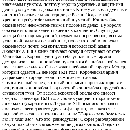
ключевым пунктом, поэтому хорошо укреплён, а защитники
действуют умело и держатся стойко. К тому же командует ими
опытный военачальник, герцог де Роган. Осада такой
крепости требует больших знаний и умений. Коннетабль
оказывается некомпетентным в подобных делах, а у короля
совсем нет опыта ведения военных кампаний. Спустя два
месяца бесплодных усилий, неудачных переговоров, весьма
успешной вылазки осаждённых, после которой в их руках
оказывается почти вся артиллерия королевской армии,
Людовик XIII и Люинь снимают осаду и отступают от стен
Монтобана. Король чувствует себя униженным, армия
деморализована, коннетаблю нужен хотя бы небольшой успех
после такого фиаско. Он осаждает небольшой городок Монер,
который сдаётся 12 декабря 1621 года. Королевская армия
устраивает в городе резню и сжигает его дотла.
Сомнительный успех, который не спасает престиж короля и
репутацию коннетабля. Над головой коннетабля определённо
сгущаются тучи. От весьма вероятной опалы его спасает
смерть. 15 декабря 1621 года Люинь умирает от крапивной
лихорадки (скарлатины). Людовик XIII немного опечален
смертью своего давнего друга и фаворита, но в качестве
надгробного слова произносит лишь: "
Ему в самом деле чего-
то не хватало
". Что это, равнодушие? Скорее разочарование.
О чувствах обоих мы можем лишь догадываться. Людовик
определённо доверял своему фавориту и питал к нему