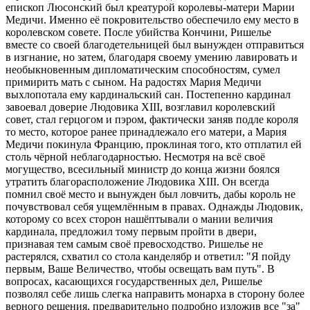
епископ Люсонский был креатурой королевы-матери Марии
Медичи. Именно её покровительство обеспечило ему место в
королевском совете. После убийства Кончини, Ришелье
вместе со своей благодетельницей был вынужден отправиться
в изгнание, но затем, благодаря своему умению лавировать и
необыкновенным дипломатическим способностям, сумел
примирить мать с сыном. На радостях Мария Медичи
выхлопотала ему кардинальский сан. Постепенно кардинал
завоевал доверие Людовика XIII, возглавил королевский
совет, стал герцогом и пэром, фактически заняв подле короля
то место, которое ранее принадлежало его матери, а Мария
Медичи покинула Францию, проклиная того, кто отплатил ей
столь чёрной неблагодарностью. Несмотря на всё своё
могущество, всесильный министр до конца жизни боялся
утратить благорасположение Людовика XIII. Он всегда
помнил своё место и вынужден был ловчить, дабы король не
почувствовал себя ущемлённым в правах. Однажды Людовик,
которому со всех сторон нашёптывали о мании величия
кардинала, предложил тому первым пройти в двери,
признавая тем самым своё превосходство. Ришелье не
растерялся, схватил со стола канделябр и ответил: "Я пойду
первым, Ваше Величество, чтобы освещать вам путь". В
вопросах, касающихся государственных дел, Ришелье
позволял себе лишь слегка направить монарха в сторону более
верного решения, предварительно подробно изложив все "за"