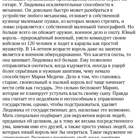
гитаре. У Людовика исключительные способности к
механике. Он довольно быстро может разобраться в
устройстве любого механизма, отливает в собственной
кузнице маленькие пушки, из которых можно стрелять, и
ловко управляется с собственной маленькой типографией. Но
больше всего он обожает оружие, военное дело и охоту. Юный
король - прирождённый военный, умело командует своим
войском из 120 человек и ходит в караулы как простой
мушкетёр. В 14-летнем возрасте король даже на занятия
является в военном обмундировании. Что касается охоты, то
она занимает Людовика всё больше. Ему позволено
отправляться охотиться, когда вздумается, иногда в ущерб
более серьёзным и нужным занятиям, чему немало
способствует Мария Медичи. Дело в том, что становясь
старше, своевольный и пылкий король всё чаще начинает
вести себя как государь. Это сильно беспокоит Марию,
которая не планирует уступать власть своему сыну. Правда
она считает его недалёким и неспособным к управлению
государством, однако, чтобы подстраховаться, удаляет
Людовика от государственных дел, насколько это возможно.
Мать специально подбирает для окружения короля людей,
преданных ей целиком, да к тому же весьма посредственного
ума, заменяя ими его друзей, а также просто умных людей, на
которых юный король мог бы опереться. Такое окружение не
стимулирует Людовика посвящать свой досуг занятиям