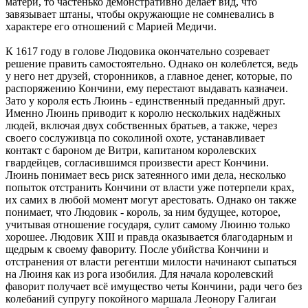
матери, то частенько демонстративно делает вид, что
завязывает штаны, чтобы окружающие не сомневались в
характере его отношений с Марией Медичи.
К 1617 году в голове Людовика окончательно созревает
решение править самостоятельно. Однако он колеблется, ведь
у него нет друзей, сторонников, а главное денег, которые, по
распоряжению Кончини, ему перестают выдавать казначеи.
Зато у короля есть Люинь - единственный преданный друг.
Именно Люинь приводит к королю нескольких надёжных
людей, включая двух собственных братьев, а также, через
своего сослуживца по соколиной охоте, устанавливает
контакт с бароном де Витри, капитаном королевских
гвардейцев, согласившимся произвести арест Кончини.
Люинь понимает весь риск затеянного ими дела, несколько
попыток отстранить Кончини от власти уже потерпели крах,
их самих в любой момент могут арестовать. Однако он также
понимает, что Людовик - король, за ним будущее, которое,
учитывая отношение государя, сулит самому Люиню только
хорошее. Людовик XIII и правда оказывается благодарным и
щедрым к своему фавориту. После убийства Кончини и
отстранения от власти регентши милости начинают сыпаться
на Люиня как из рога изобилия. Для начала королевский
фаворит получает всё имущество четы Кончини, ради чего без
колебаний супругу покойного маршала Леонору Галигаи