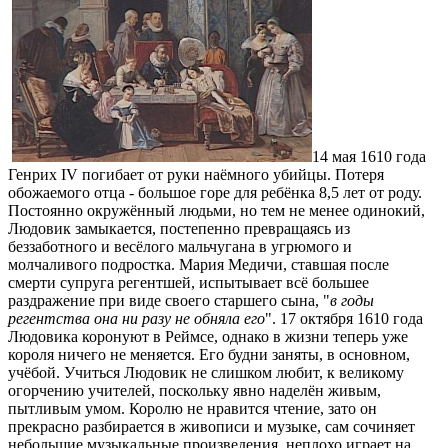
14 мая 1610 года
Генрих IV погибает от руки наёмного убийцы. Потеря
обожаемого отца - большое горе для ребёнка 8,5 лет от роду.
Постоянно окружённый людьми, но тем не менее одинокий,
Людовик замыкается, постепенно превращаясь из
беззаботного и весёлого мальчугана в угрюмого и
молчаливого подростка. Мария Медичи, ставшая после
смерти супруга регентшей, испытывает всё большее
раздражение при виде своего старшего сына, "
в годы
регентства она ни разу не обняла его
". 17 октября 1610 года
Людовика коронуют в Реймсе, однако в жизни теперь уже
короля ничего не меняется. Его будни заняты, в основном,
учёбой. Учиться Людовик не слишком любит, к великому
огорчению учителей, поскольку явно наделён живым,
пытливым умом. Королю не нравится чтение, зато он
прекрасно разбирается в живописи и музыке, сам сочиняет
небольшие музыкальные произведения, неплохо играет на