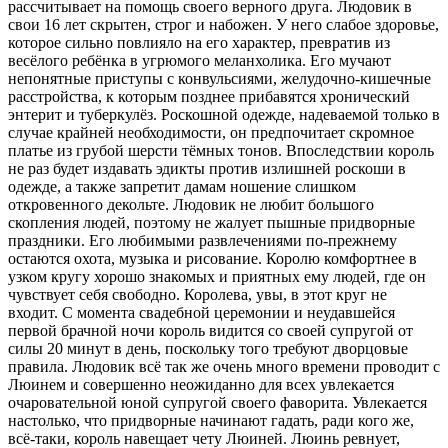
рассчитывает на помощь своего верного друга. Людовик в
свои 16 лет скрытен, строг и набожен. У него слабое здоровье,
которое сильно повлияло на его характер, превратив из
весёлого ребёнка в угрюмого меланхолика. Его мучают
непонятные приступы с конвульсиями, желудочно-кишечные
расстройства, к которым позднее прибавятся хронический
энтерит и туберкулёз. Роскошной одежде, надеваемой только в
случае крайней необходимости, он предпочитает скромное
платье из грубой шерсти тёмных тонов. Впоследствии король
не раз будет издавать эдикты против излишней роскоши в
одежде, а также запретит дамам ношение слишком
откровенного декольте. Людовик не любит большого
скопления людей, поэтому не жалует пышные придворные
праздники. Его любимыми развлечениями по-прежнему
остаются охота, музыка и рисование. Королю комфортнее в
узком кругу хорошо знакомых и приятных ему людей, где он
чувствует себя свободно. Королева, увы, в этот круг не
входит. С момента свадебной церемонии и неудавшейся
первой брачной ночи король видится со своей супругой от
силы 20 минут в день, поскольку того требуют дворцовые
правила. Людовик всё так же очень много времени проводит с
Люинем и совершенно неожиданно для всех увлекается
очаровательной юной супругой своего фаворита. Увлекается
настолько, что придворные начинают гадать, ради кого же,
всё-таки, король навещает чету Люиней. Люинь ревнует,