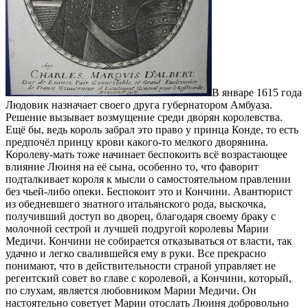
В январе 1615 года
Людовик назначает своего друга губернатором Амбуаза.
Решение вызывает возмущение среди дворян королевства.
Ещё бы, ведь король забрал это право у принца Конде, то есть
предпочёл принцу крови какого-то мелкого дворянина.
Королеву-мать тоже начинает беспокоить всё возрастающее
влияние Люиня на её сына, особенно то, что фаворит
подталкивает короля к мысли о самостоятельном правлении
без чьей-либо опеки. Беспокоит это и Кончини. Авантюрист
из обедневшего знатного итальянского рода, выскочка,
получивший доступ во дворец, благодаря своему браку с
молочной сестрой и лучшей подругой королевы Марии
Медичи. Кончини не собирается отказываться от власти, так
удачно и легко свалившейся ему в руки. Все прекрасно
понимают, что в действительности страной управляет не
регентский совет во главе с королевой, а Кончини, который,
по слухам, является любовником Марии Медичи. Он
настоятельно советует Марии отослать Люиня добровольно