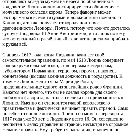
отправляют вслед за мужем на небеса по обвинению в
колдовстве. Люинь лично инспирирует эти обвинения, с
молчаливого согласия короля. Теперь фаворит может
распоряжаться всеми титулами и должностями покойного
Кончини, а также получает от короля почти все
драгоценности Леоноры. Почти, потому что кое-что досталось
супруге Людовика III Анне Австрийской, и то лишь потому,
что осторожный и расчётливый фаворит не рискнул прибрать
к рукам всё.
С апреля 1617 года, когда Людовик начинает своё
самостоятельное правление, по май 1618 Люинь совершает
головокружительный взлёт, став первым камергером,
губернатором Нормандии, герцогом, пэром и, наконец,
коннетаблем (высшая военная должность в государстве). К
тому же Люинь женится на Марии де Роган,
представительнице одного из знатнейших родов Франции.
Кажется нет ничего, что бы не сделал король для своего
любимого фаворита, настолько велика его привязанность к
Люиню. Именно он становится главой королевского
правительства и фактически начинает править страной. Само
по себе это вполне логично. Люиню на момент переворота
1617 года уже 39 лет, а Людовику всего 16. Он совершенно
неопытен в делах управления страной, несмотря на огромное
желание править. Ему требуется наставник, и конечно он