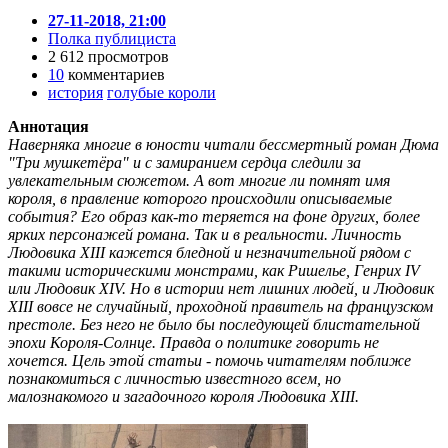
27-11-2018, 21:00
Полка публициста
2 612 просмотров
10
комментариев
история
голубые короли
Аннотация
Наверняка многие в юности читали бессмертный роман Дюма
"Три мушкетёра" и с замиранием сердца следили за
увлекательным сюжетом. А вот многие ли помнят имя
короля, в правление которого происходили описываемые
события? Его образ как-то теряется на фоне других, более
ярких персонажей романа. Так и в реальности. Личность
Людовика XIII кажется бледной и незначительной рядом с
такими историческими монстрами, как Ришелье, Генрих IV
или Людовик XIV. Но в истории нет лишних людей, и Людовик
XIII вовсе не случайный, проходной правитель на французском
престоле. Без него не было бы последующей блистательной
эпохи Короля-Солнце. Правда о политике говорить не
хочется. Цель этой статьи - помочь читателям поближе
познакомиться с личностью известного всем, но
малознакомого и загадочного короля Людовика XIII.