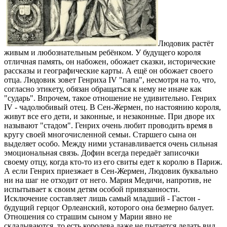
Людовик растёт
живым и любознательным ребёнком. У будущего короля
отличная память, он набожен, обожает сказки, исторические
рассказы и географические карты. А ещё он обожает своего
отца. Людовик зовет Генриха IV "папа", несмотря на то, что,
согласно этикету, обязан обращаться к нему не иначе как
"сударь". Впрочем, такое отношение не удивительно. Генрих
IV - чадолюбивый отец. В Сен-Жермен, по настоянию короля,
живут все его дети, и законные, и незаконные. При дворе их
называют "стадом". Генрих очень любит проводить время в
кругу своей многочисленной семьи. Старшего сына он
выделяет особо. Между ними устанавливается очень сильная
эмоциональная связь. Дофин всегда передаёт записочки
своему отцу, когда кто-то из его свиты едет к королю в Париж.
А если Генрих приезжает в Сен-Жермен, Людовик буквально
ни на шаг не отходит от него. Мария Медичи, напротив, не
испытывает к своим детям особой привязанности.
Исключение составляет лишь самый младший - Гастон -
будущий герцог Орлеанский, которого она безмерно балует.
Отношения со страшим сыном у Марии явно не
складываются, то есть королева даже не пытается делать вид,