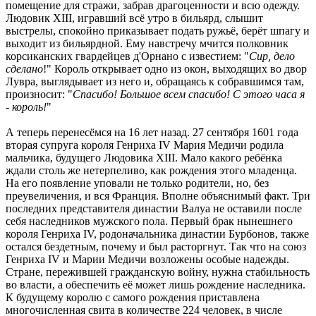
помещение для стражи, забрав драгоценности и всю одежду.
Людовик XIII, игравший всё утро в бильярд, слышит
выстрелы, спокойно приказывает подать ружьё, берёт шпагу и
выходит из бильярдной. Ему навстречу мчится полковник
корсиканских гвардейцев д'Орнано с известием: "
Сир, дело
сделано
!" Король открывает одно из окон, выходящих во двор
Лувра, выглядывает из него и, обращаясь к собравшимся там,
произносит: "
Спасибо! Большое всем спасибо! С этого часа я
- король!
"
А теперь перенесёмся на 16 лет назад. 27 сентября 1601 года
вторая супруга короля Генриха IV Мария Медичи родила
мальчика, будущего Людовика XIII. Мало какого ребёнка
ждали столь же нетерпеливо, как рождения этого младенца.
На его появление уповали не только родители, но, без
преувеличения, и вся Франция. Вполне объяснимый факт. Три
последних представителя династии Валуа не оставили после
себя наследников мужского пола. Первый брак нынешнего
короля Генриха IV, родоначальника династии Бурбонов, также
остался бездетным, почему и был расторгнут. Так что на союз
Генриха IV и Марии Медичи возложены особые надежды.
Стране, пережившей гражданскую войну, нужна стабильность
во власти, а обеспечить её может лишь рождение наследника.
К будущему королю с самого рождения приставлена
многочисленная свита в количестве 224 человек, в числе