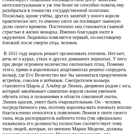
интеллектуальным и уж тем более не способно помочь ему
разобраться в тонкостях государственной политики.
Поскольку, кроме учёбы, других занятий у юного короля
практически нет, то именно охоте он посвящает львиную
долю своего времени. Постепенно она становится главной
страстью в жизни монарха. Именно благодаря охоте в
окружении Людовика появляется первый, по-настоящему
близкий после смерти отца, человек.
В 1611 году король решает организовать птичник. Нет-нет,
речь не о курах, утках и других домашних пернатых. У него
при дворе огромное количество охотничьих птиц. Помимо
этого, прямо в королевских апартаментах решено соорудить
вольер, где Его Величество мог бы заниматься приручением
ястребов, соколов и кобчиков. Смотрителем вольера
становится Шарль д' Альбер де Люинь, дворянин родом с юга,
который завоёвывает симпатию короля своим умением
обучать птиц и познаниями в области соколиной охоты.
Люинь красив, умеет быть очаровательным. Он - человек
посредственного ума, поэтому королева-мать поначалу вполне
благосклонно относится к появлению Люиня в свите своего
сына, ведь распорядитель кабинета птиц (так официально
называлась его должность) полностью соответствует тому
типу людей, которые, по мнению Марии Медичи, должны