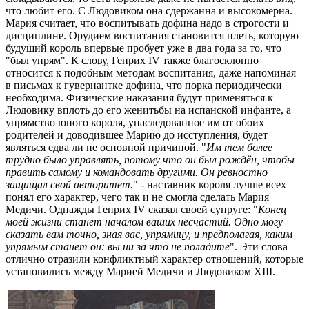
что любит его. С Людовиком она сдержанна и высокомерна.
Мария считает, что воспитывать дофина надо в строгости и
дисциплине. Орудием воспитания становится плеть, которую
будущий король впервые пробует уже в два года за то, что
"был упрям". К слову, Генрих IV также благосклонно
относится к подобным методам воспитания, даже напоминая
в письмах к гувернантке дофина, что порка периодически
необходима. Физические наказания будут применяться к
Людовику вплоть до его женитьбы на испанской инфанте, а
упрямство юного короля, унаследованное им от обоих
родителей и доводившее Марию до исступления, будет
являться едва ли не основной причиной. "
Им тем более
трудно было управлять, потому что он был рождён, чтобы
править самому и командовать другими. Он ревностно
защищал свой авторитет.
" - наставник короля лучше всех
понял его характер, чего так и не смогла сделать Мария
Медичи. Однажды Генрих IV сказал своей супруге: "
Конец
моей жизни станет началом ваших несчастий. Одно могу
сказать вам точно, зная вас, упрямицу, и предполагая, каким
упрямым станет он: вы ни за что не поладите
". Эти слова
отлично отразили конфликтный характер отношений, которые
установились между Марией Медичи и Людовиком XIII.