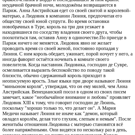
неудачной брачной ночи, молодожёны возвращаются в
Париж. Анна Австрийская едет со своей свитой и королевой-
матерью, а Людовик в компании Люиня, предпочитая его
обществу своей юной супруги. Во время остановки
новобрачных в Туре, король на три дня уезжает в
находившиеся по соседству владения своего друга, чтобы
поохотиться там, оставив Анну в одиночестве.По приезде в
Париж ничего не меняется. Людовик явно не желает
проводить время со своей женой, постоянно пропадая у
Люиня. С ним король обедает, ужинает, порой ночует у него, а
иногда фаворит остаётся ночевать в комнате своего
повелителя. Когда наставник Людовика, господин де Сувре,
осмеливается выразить беспокойство по поводу такой
близости, обычно сдержанный король приходит в
неописуемую ярость. Злые языки при дворе называют Люиня
"миньоном короля", утверждая, что он ему милей, чем Анна
Австрийская. Венецианский посол в одном из своих писем
замечает, какое "необычайное внимание и любовь" проявляет
Людовик XIII к тому, что говорит господин де Люинь,
поскольку "хорошо только то, что делает он". А Мария
Медичи называет Люиня не иначе как "демон, который
овладел королём, делая того глухим, слепым и немым". После
женитьбы отношения Людовика с матерью становятся всё
более напряжёнными. Они видятся по нескольку раз в день,