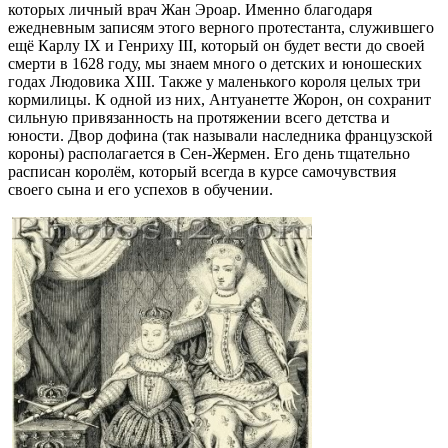
которых личный врач Жан Эроар. Именно благодаря
ежедневным записям этого верного протестанта, служившего
ещё Карлу IX и Генриху III, который он будет вести до своей
смерти в 1628 году, мы знаем много о детских и юношеских
годах Людовика XIII. Также у маленького короля целых три
кормилицы. К одной из них, Антуанетте Жорон, он сохранит
сильную привязанность на протяжении всего детства и
юности. Двор дофина (так называли наследника французской
короны) располагается в Сен-Жермен. Его день тщательно
расписан королём, который всегда в курсе самочувствия
своего сына и его успехов в обучении.