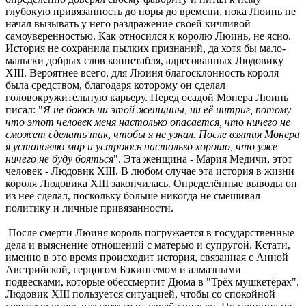
глубокую привязанность до поры до времени, пока Люинь не
начал вызывать у него раздражение своей кичливой
самоуверенностью. Как относился к королю Люинь, не ясно.
История не сохранила пылких признаний, да хотя бы мало-
мальски добрых слов коннетабля, адресованных Людовику
XIII. Вероятнее всего, для Люиня благосклонность короля
была средством, благодаря которому он сделал
головокружительную карьеру. Перед осадой Монера Люинь
писал: "
Я не боюсь ни этой женщины, ни её интриг, потому
что этот человек меня настолько опасается, что ничего не
сможет сделать так, чтобы я не узнал. После взятия Монера
я установлю мир и устроюсь настолько хорошо, что уже
ничего не буду бояться
". Эта женщина - Мария Медичи, этот
человек - Людовик XIII. В любом случае эта история в жизни
короля Людовика XIII закончилась. Определённые выводы он
из неё сделал, поскольку больше никогда не смешивал
политику и личные привязанности.
После смерти Люиня король погружается в государственные
дела и выяснение отношений с матерью и супругой. Кстати,
именно в это время происходит история, связанная с Анной
Австрийской, герцогом Бэкингемом и алмазными
подвесками, которые обессмертит Дюма в "Трёх мушкетёрах".
Людовик XIII пользуется ситуацией, чтобы со спокойной