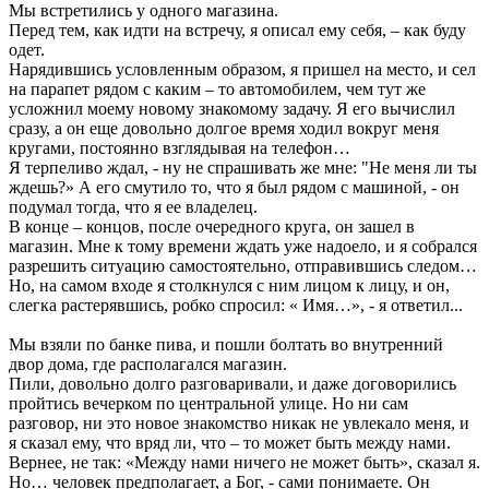
Мы встретились у одного магазина.
Перед тем, как идти на встречу, я описал ему себя, – как буду
одет.
Нарядившись условленным образом, я пришел на место, и сел
на парапет рядом с каким – то автомобилем, чем тут же
усложнил моему новому знакомому задачу. Я его вычислил
сразу, а он еще довольно долгое время ходил вокруг меня
кругами, постоянно взглядывая на телефон…
Я терпеливо ждал, - ну не спрашивать же мне: "Не меня ли ты
ждешь?» А его смутило то, что я был рядом с машиной, - он
подумал тогда, что я ее владелец.
В конце – концов, после очередного круга, он зашел в
магазин. Мне к тому времени ждать уже надоело, и я собрался
разрешить ситуацию самостоятельно, отправившись следом…
Но, на самом входе я столкнулся с ним лицом к лицу, и он,
слегка растерявшись, робко спросил: « Имя…», - я ответил...
Мы взяли по банке пива, и пошли болтать во внутренний
двор дома, где располагался магазин.
Пили, довольно долго разговаривали, и даже договорились
пройтись вечерком по центральной улице. Но ни сам
разговор, ни это новое знакомство никак не увлекало меня, и
я сказал ему, что вряд ли, что – то может быть между нами.
Вернее, не так: «Между нами ничего не может быть», сказал я.
Но… человек предполагает, а Бог, - сами понимаете. Он