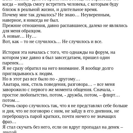
когда – нибудь смогу встретить человека, с которым буду
близок в реальной жизни, и длительное время.
Почему мне так думалось? Не знаю… Неуверенным,
наверное, я никогда не был.
Прежние отношения, давно распавшиеся, далеко не являлись
для меня образцом.
А новые… Ну…
Вот, как – то не случилось… Не случилось и все.
История эта началась с того, что однажды на форум, на
котором уже давно я был завсегдатаем, пришел один
паренек…
Я не сразу обратил на него внимание. Я вообще долго
приглядываюсь к людям.
Но в этот раз все было по - другому…
Аватара, ник, стиль поведения, разговора… – все меня
заворожило с первого же момента общения. Сначала, -
простое любопытство, потом, - дружба, потом, – флирт…
потом…
Очень скоро случилось так, что я не представлял себе больше
и дня, что не поговорю с ним, не зайду в его дневник, не
переброшусь парой кратких, почти ничего не значащих
фраз…
Я стал скучать без него, если он вдруг пропадал на денек –
другой.