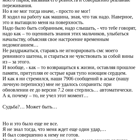
переживания.
Но я не мог тогда иначе, - просто не мог!
Я ходил на работу как машина, зная, что так надо. Наверное,
это и вытащило меня на поверхность.
Надо было быть собранным, надо слышать, - что тебе говорят,
надо как – то оценивать знания этих мальчиков, улыбаться
начальству, объясняя свое настроение временным
недомоганием…
Не раздражаться, стараясь не игнорировать смс моего
ревнивого шатена, и стараться не чувствовать за собой вины
из – за этого.
И вообще, - как – то возвращаться к жизни, оставляя прошлое
памяти, притупляя ее острые края тупо ноющим сердцем.
И как я ни стремился, наши 7906 сообщений в аське (нашу
личную переписку) мне не удалось сохранить: при
обновлении ее до версии 7.2 они стерлись… автоматически.
А я, почему – то, не учел этот момент…
Судьба?… Может быть…
Но и это было еще не все.
Я не знал тогда, что меня ждет еще один удар,…
И был совершенно к нему не готов.