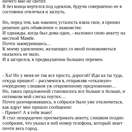
ничего мне не светит.
Я без конца вертелся под одеялом, будучи совершенно не в
состоянии отвлечься и заснуть.
Но, перед тем, как наконец усталость взяла свое, я принял
решение дать объявление о знакомстве.
И однажды, когда был дома один, - выложил свою анкету на
местной Мамбе.
Почти зажмурившись…
К моему удивлению, желающих со мной познакомиться
оказалось не мало.
И я загорелся, в предвкушении больших перемен.
- Ха! Но у меня не так все просто, дорогой! Иди ка ты туда,
откуда пришел! – рассмеялся я, отправляя «отказную»
очередному слишком уж откровенному предложению…
Но, таких предложений становилось все больше и больше, и
оптимизм мой слегка поутих…
Почти разочаровавшись, я собрался было уже отключиться,
как вдруг мне пришло сообщение:
- Привет! А я тебя знаю!
Я стал лихорадочно просматривать анкету, слишком поздно
сообразив, что указал в ней номер телефона, который знает
почти весь город.