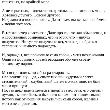
серьезных, по крайней мере.
А не серьезных, – достаточно, да только… не хотелось мне…
Хотелось другого. Совсем другого.
Надежного и постоянного… Да что там, вы все меня поймете
- любви хотелось…
В тот же вечер я рассказал Дане про то, что дал объявление, и
о собственных сомнениях, что из этого что – нибудь
получится. Но тут же получил ответ, что надо набраться
терпения, и немного подождать…
И, однажды, все произошло само собой, - меня познакомили.
Один из форумных друзей рассказал обо мне своему
знакомому парню.
Мы встретились, но я был разочарован…
Невысокий, ну… да, - симпатичный, кудрявый слегка
стеснительный, голубоглазый шатен в очках, явно не был
моим принцем…
Но, так ярко запечатлелась в памяти та встреча, что сейчас я
думаю, - может быть, и было это каким – то знаком свыше,
потому как отношения закрутились сами собой, желания
моего не спрашивая.