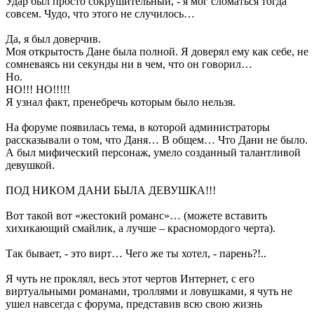
Удар был просто сокрушительный, - я мог сломаться тогда
совсем. Чудо, что этого не случилось…
Да, я был доверчив.
Моя открытость Дане была полной. Я доверял ему как себе, не
сомневаясь ни секунды ни в чем, что он говорил…
Но.
НО!!! НО!!!!!
Я узнал факт, пренебречь которым было нельзя.
На форуме появилась тема, в которой администраторы
рассказывали о том, что Даня… В общем… Что Дани не было.
А был мифический персонаж, умело созданный талантливой
девушкой.
ПОД НИКОМ ДАНИ БЫЛА ДЕВУШКА!!!
Вот такой вот «жестокий романс»… (можете вставить
хихикающий смайлик, а лучше – красномордого черта).
Так бывает, - это вирт… Чего же ты хотел, - парень?!..
Я чуть не проклял, весь этот чертов Интернет, с его
виртуальными романами, троллями и ловушками, я чуть не
ушел навсегда с форума, представив всю свою жизнь