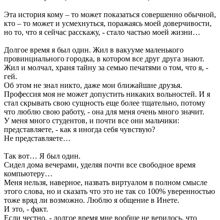
Эта история кому – то может показаться совершенно обычной,
кто – то может и усмехнуться, поражаясь моей доверчивости,
но то, что я сейчас расскажу, - стало частью моей жизни…
Долгое время я был один. Жил в вакууме маленького
провинциального городка, в котором все друг друга знают.
Жил и молчал, храня тайну за семью печатями о том, что я, -
гей.
Об этом не знал никто, даже мои ближайшие друзья.
Профессия моя не может допустить никаких вольностей. И я
стал скрывать свою сущность еще более тщательно, потому
что люблю свою работу, - она для меня очень много значит.
У меня много студентов, и почти все они мальчики:
представляете, - как я иногда себя чувствую?
Не представляете…
Так вот… Я был один.
Сидел дома вечерами, уделяя почти все свободное время
компьютеру…
Меня нельзя, наверное, назвать виртуалом в полном смысле
этого слова, но и сказать что это не так со 100% уверенностью
тоже вряд ли возможно. Люблю я общение в Инете.
И это, - факт.
Если честно, - долгое время мне вообще не верилось, что