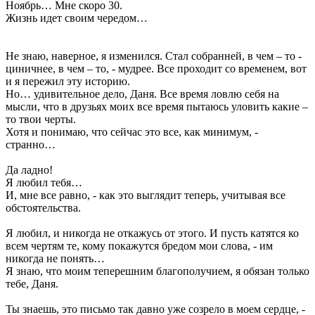
Ноябрь… Мне скоро 30.
Жизнь идет своим чередом…
Не знаю, наверное, я изменился. Стал собранней, в чем – то -
циничнее, в чем – то, - мудрее. Все проходит со временем, вот
и я пережил эту историю.
Но… удивительное дело, Даня. Все время ловлю себя на
мысли, что в друзьях моих все время пытаюсь уловить какие –
то твои черты.
Хотя и понимаю, что сейчас это все, как минимум, -
странно…
Да ладно!
Я любил тебя…
И, мне все равно, - как это выглядит теперь, учитывая все
обстоятельства.
Я любил, и никогда не откажусь от этого. И пусть катятся ко
всем чертям те, кому покажутся бредом мои слова, - им
никогда не понять…
Я знаю, что моим теперешним благополучием, я обязан только
тебе, Даня.
Ты знаешь, это письмо так давно уже созрело в моем сердце, -