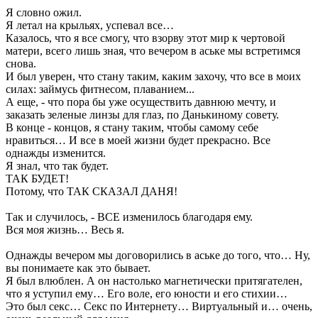
Я словно ожил.
Я летал на крыльях, успевал все…
Казалось, что я все смогу, что взорву этот мир к чертовой
матери, всего лишь зная, что вечером в аське мы встретимся
снова.
И был уверен, что стану таким, каким захочу, что все в моих
силах: займусь фитнесом, плаванием...
А еще, - что пора бы уже осуществить давнюю мечту, и
заказать зеленые линзы для глаз, по Данькиному совету.
В конце - концов, я стану таким, чтобы самому себе
нравиться… И все в моей жизни будет прекрасно. Все
однажды изменится.
Я знал, что так будет.
ТАК БУДЕТ!
Потому, что ТАК СКАЗАЛ ДАНЯ!
Так и случилось, - ВСЕ изменилось благодаря ему.
Вся моя жизнь… Весь я.
Однажды вечером мы договорились в аське до того, что… Ну,
вы понимаете как это бывает.
Я был влюблен. А он настолько магнетически притягателен,
что я уступил ему… Его воле, его юности и его стихии…
Это был секс… Секс по Интернету… Виртуальный и… очень,