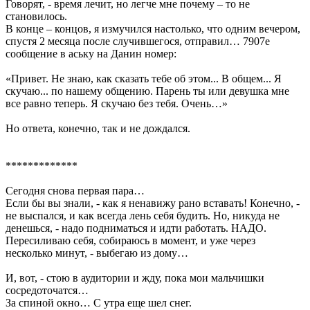
Говорят, - время лечит, но легче мне почему – то не
становилось.
В конце – концов, я измучился настолько, что одним вечером,
спустя 2 месяца после случившегося, отправил… 7907е
сообщение в аську на Данин номер:
«Привет. Не знаю, как сказать тебе об этом... В общем... Я
скучаю... по нашему общению. Парень ты или девушка мне
все равно теперь. Я скучаю без тебя. Очень…»
Но ответа, конечно, так и не дождался.
*************
Сегодня снова первая пара…
Если бы вы знали, - как я ненавижу рано вставать! Конечно, -
не выспался, и как всегда лень себя будить. Но, никуда не
денешься, - надо подниматься и идти работать. НАДО.
Пересиливаю себя, собираюсь в момент, и уже через
несколько минут, - выбегаю из дому…
И, вот, - стою в аудитории и жду, пока мои мальчишки
сосредоточатся…
За спиной окно… С утра еще шел снег.