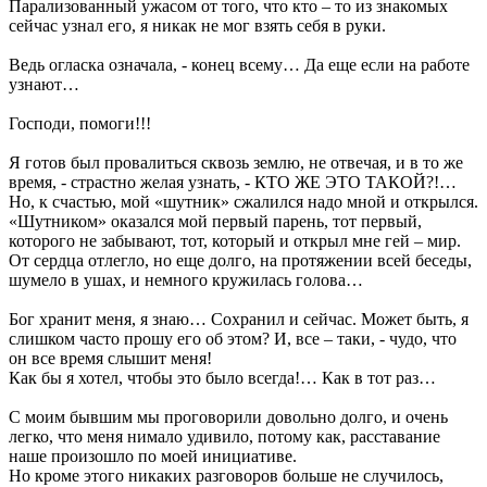
Парализованный ужасом от того, что кто – то из знакомых
сейчас узнал его, я никак не мог взять себя в руки.
Ведь огласка означала, - конец всему… Да еще если на работе
узнают…
Господи, помоги!!!
Я готов был провалиться сквозь землю, не отвечая, и в то же
время, - страстно желая узнать, - КТО ЖЕ ЭТО ТАКОЙ?!…
Но, к счастью, мой «шутник» сжалился надо мной и открылся.
«Шутником» оказался мой первый парень, тот первый,
которого не забывают, тот, который и открыл мне гей – мир.
От сердца отлегло, но еще долго, на протяжении всей беседы,
шумело в ушах, и немного кружилась голова…
Бог хранит меня, я знаю… Сохранил и сейчас. Может быть, я
слишком часто прошу его об этом? И, все – таки, - чудо, что
он все время слышит меня!
Как бы я хотел, чтобы это было всегда!… Как в тот раз…
С моим бывшим мы проговорили довольно долго, и очень
легко, что меня нимало удивило, потому как, расставание
наше произошло по моей инициативе.
Но кроме этого никаких разговоров больше не случилось,