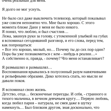
очень реальный для меня.
Я долго не мог уснуть.
Не было сил даже выключить телевизор, который показывал
уже совсем непонятно что. Мне было хорошо. С этого
момента ближе Дани у меня не было никого.
Я понял, что люблю, и был счастлив…
Лежа, закинув руки за голову, с утомленной улыбкой на губах
я вспоминал сегодняшний разговор, и его слова, перед тем,
как попрощаться:
« Все это хорошо, милый, но… Почему ты до сих пор один?
Пора бы уже познакомиться с кем – нибудь в реалии…»
А собственно и, правда, - почему? Что меня останавливает?
Я размышлял и размышлял…
Воспоминания врывались в полусонный разум навязчивыми
и рельефными образами. Дико хотелось спать, но мысли не
давали покоя.
Я вспоминал свою жизнь.
Детство, отца… бесконечные переезды. И себя, - странного и
тихого мальчика, в вечном девчачьем кругу… Первую любовь,
когда любил парня – натурала, не смея даже в шутку
намекнуть… Был близким другом, зная досконально, что