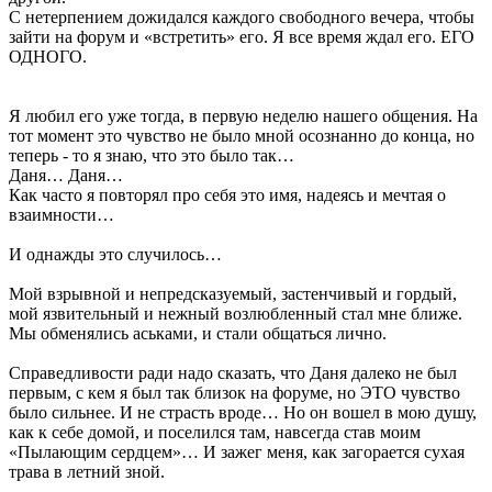
С нетерпением дожидался каждого свободного вечера, чтобы
зайти на форум и «встретить» его. Я все время ждал его. ЕГО
ОДНОГО.
Я любил его уже тогда, в первую неделю нашего общения. На
тот момент это чувство не было мной осознанно до конца, но
теперь - то я знаю, что это было так…
Даня… Даня…
Как часто я повторял про себя это имя, надеясь и мечтая о
взаимности…
И однажды это случилось…
Мой взрывной и непредсказуемый, застенчивый и гордый,
мой язвительный и нежный возлюбленный стал мне ближе.
Мы обменялись аськами, и стали общаться лично.
Справедливости ради надо сказать, что Даня далеко не был
первым, с кем я был так близок на форуме, но ЭТО чувство
было сильнее. И не страсть вроде… Но он вошел в мою душу,
как к себе домой, и поселился там, навсегда став моим
«Пылающим сердцем»… И зажег меня, как загорается сухая
трава в летний зной.