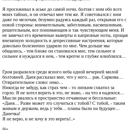
Я просиживал в аське до самой ночи, болтая с ним обо всех
моих тайнах, и он отвечал мне тем же. Я советовался с ним
даже по мелочам, безумно радуясь каждый раз, открывая его с
новой стороны: внимательным, заботливым, насмешливым,
решительным, все понимающим и так чувствующим меня. И
не замечал его временные выверты и капризные ноты, прощая
внезапную холодность и депрессивные настроения, которые
довольно болезненно ударяли по мне. Чем дольше мы
общались, - тем ближе он становился мне, тем сильнее и
сильнее я нуждался в нем, - тем крепче и глубже влюблялся…
Гром разразился среди ясного неба одной вечерней милой
болтовней. Даня рассказал мне, что у него… рак. Саркома…
Отвратительное слово: онко…
Никогда не забуду, как страх чем – то липким схватил за
горло. Я не хотел верить в это, не знаю, - на что я надеялся…
Мысли рвались в пространство отчаянные и бессильные:
«Даня… Разве может это случиться с тобой? С тобой, - таким
живым и дерзким, ведь у тебя… планы были на будущее…
Данечка!
Я не верю, и не хочу в это верить!..»
Но…