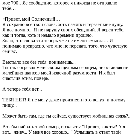
мое 790…8е сообщение, которое я никогда не отправлю
тебе…
«Привет, мой Солнечный…
Я сохраню все твои слова, хоть память и терзает мне душу.
Я все помню... Я не нарушу своих обещаний. Я верен тебе,
как и тогда, хоть и немало времени прошло.
Знаю, что слова эти теперь уже не имеют смысла… И
понимаю прекрасно, что мне не передать того, что чувствую
сейчас.
Выстыло все без тебя, понимаешь...
Ты так согревал меня своим щедрым сердцем, не оставляя ни
малейших шансов моей извечной разумности. И я был
счастлив этим, поверь.
А теперь тебя нет...
ТЕБЯ НЕТ! Я не могу даже произнести это вслух, и потому
пишу...
Может быть там, где ты сейчас, существует мобильная связь?...
Вот бы набрать твой номер, и сказать: "Привет, как ты? А я
вот... живу... У меня все хорошо..." Услышать в ответ твой