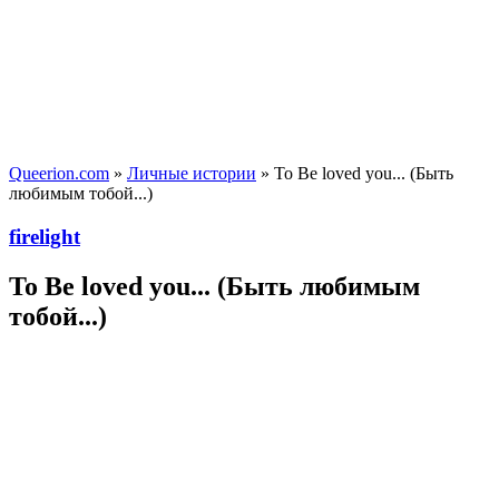
Queerion.com
»
Личные истории
» To Be loved you... (Быть
любимым тобой...)
firelight
To Be loved you... (Быть любимым
тобой...)