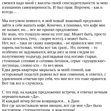
смеялся надо мной с высоты своей снисходительности за мою
излишнюю самоуверенность. И был прав. Впрочем, - как и
всегда…
Мы погуляли немного, и мой новый знакомый предложил
зайти к себе выпить кофе. Конечно, я понимал, что кофе мне
не нальют, но… все же принял предложение.
Не знаю, что толкнуло меня на этот шаг. Может быть, просто
ласки хотелось, (что, - скорее всего), а может быть…
Нет, все – таки не скажу наверняка, - не нравился мне этот
парень настолько, чтобы вот так сразу... Но, почему – то
особенно не задумывался, когда шел за ним следом по
полутемному подъезду, разглядывая под ногами старые,
сточенные сотнями и сотнями ботинок, серые «хрущевские»
лестницы, словно кто – то вел меня.
Едва дверь квартиры закрылась за моей спиной, как
осторожный поцелуй развеял все мои сомнения, и ответил, с
удивлением отмечая про себя, что мне все это тоже нравится.
Вот так все и случилось.
С тех пор, на каждое предложение встречи, я отвечал вечным
нерешительным «Да».
И каждый вечер бегом возвращался… к Дане.
Вот где захлестывали меня эмоции, вот где мое «Да» было
настоящим, стопроцентным, и жаждущим!..