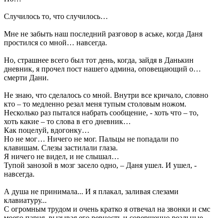
Случилось то, что случилось…
Мне не забыть наш последний разговор в аське, когда Даня
простился со мной… навсегда.
Но, страшнее всего был тот день, когда, зайдя в Данькин
дневник, я прочел пост нашего админа, оповещающий о…
смерти Дани.
Не знаю, что сделалось со мной. Внутри все кричало, словно
кто – то медленно резал меня тупым столовым ножом.
Несколько раз пытался набрать сообщение, - хоть что – то,
хоть какие – то слова в его дневник…
Как поцелуй, вдогонку…
Но не мог… Ничего не мог. Пальцы не попадали по
клавишам. Слезы застилали глаза.
Я ничего не видел, и не слышал…
Тупой занозой в мозг засело одно, – Даня ушел. И ушел, -
навсегда.
А душа не принимала... И я плакал, заливая слезами
клавиатуру...
С огромным трудом и очень кратко я отвечал на звонки и смс
моего парня, вызывая его ревность и совершенно реальные