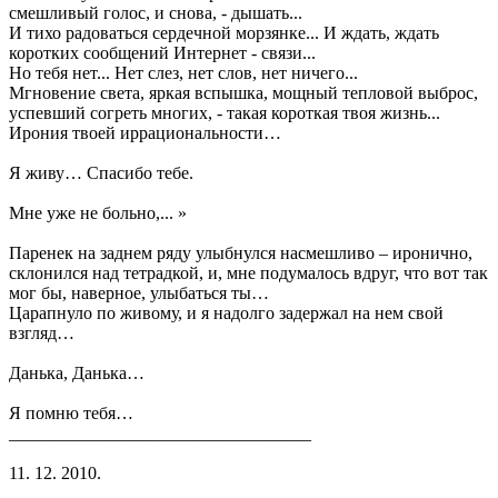
смешливый голос, и снова, - дышать...
И тихо радоваться сердечной морзянке... И ждать, ждать
коротких сообщений Интернет - связи...
Но тебя нет... Нет слез, нет слов, нет ничего...
Мгновение света, яркая вспышка, мощный тепловой выброс,
успевший согреть многих, - такая короткая твоя жизнь...
Ирония твоей иррациональности…
Я живу… Спасибо тебе.
Мне уже не больно,... »
Паренек на заднем ряду улыбнулся насмешливо – иронично,
склонился над тетрадкой, и, мне подумалось вдруг, что вот так
мог бы, наверное, улыбаться ты…
Царапнуло по живому, и я надолго задержал на нем свой
взгляд…
Данька, Данька…
Я помню тебя…
__________________________________
11. 12. 2010.