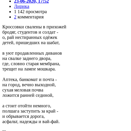
23-06-2020, 17:52
Лирика
1 142 просмотра
2
комментария
Кроссовки свалены в прихожей
бродяг, студентов и солдат -
о, рай нестиранных одёжек
детей, пришедших на шабат,
в уют продавленных диванов
на свалке заднего двора,
где, словно старая мембрана,
трещит на лампе мошкара.
Аптека, банкомат и почта -
на город, вечно выходной,
сухая меловая почва
ложится ранней сединой,
а стоит отойти немного,
полшага заступить за край -
и обрывается дорога,
асфальт, надежды и вай-фай.