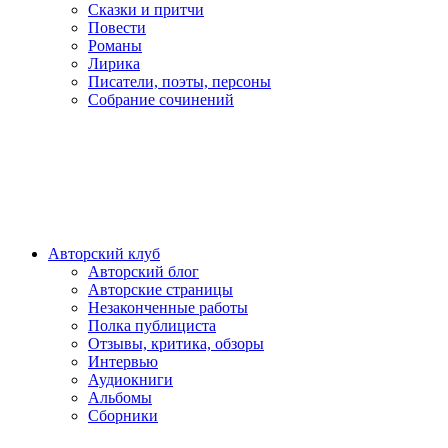
Сказки и притчи
Повести
Романы
Лирика
Писатели, поэты, персоны
Собрание сочинений
Авторский клуб
Авторский блог
Авторские страницы
Незаконченные работы
Полка публициста
Отзывы, критика, обзоры
Интервью
Аудиокниги
Альбомы
Сборники