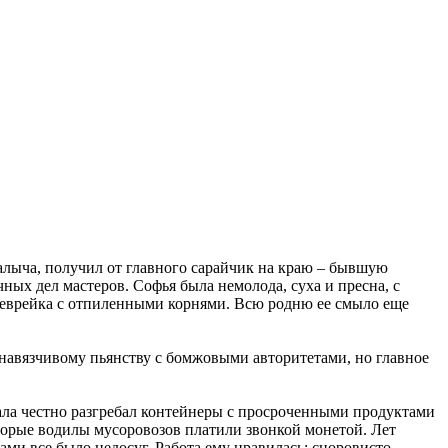
Палыча, получил от главного сарайчик на краю – бывшую
ных дел мастеров. Софья была немолода, суха и пресна, c
ая еврейка с отпиленными корнями. Всю родню ее смыло еще
навязчивому пьянству с бомжовыми авторитетами, но главное
чала честно разгребал контейнеры с просроченными продуктами
торые водилы мусоровозов платили звонкой монетой. Лет
ками все было недосуг. Работа ему нравилась; сноровисто