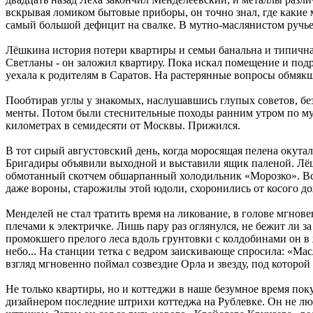
вскрывая ломиком бытовые приборы, он точно знал, где какие м
самый большой дефицит на свалке. В мутно-маслянистом ручье
Лёшкина история потери квартиры и семьи банальна и типична
Светланы - он заложил квартиру. Пока искал помещение и подр
уехала к родителям в Саратов. На растерянные вопросы обмякше
Пообтирав углы у знакомых, наслушавшись глупых советов, б
менты. Потом были стеснительные походы ранним утром по мус
километрах в семидесяти от Москвы. Прижился.
В тот сирый августовский день, когда моросящая пелена окута
Бригадиры объявили выходной и выставили ящик паленой. Лёшк
обмотанный скотчем обшарпанный холодильник «Морозко». Вск
даже вороны, старожилы этой юдоли, схоронились от косого до
Менделей не стал тратить время на ликование, в голове мгнов
плечами к электричке. Лишь пару раз оглянулся, не бежит ли 
промокшего прелого леса вдоль грунтовки с колдобинами он в ж
небо... На станции тетка с ведром заискивающе спросила: «Мас
взгляд мгновенно поймал созвездие Орла и звезду, под которой 
Не только квартиры, но и коттеджи в наше безумное время пок
дизайнером последние штрихи коттеджа на Рублевке. Он не лю