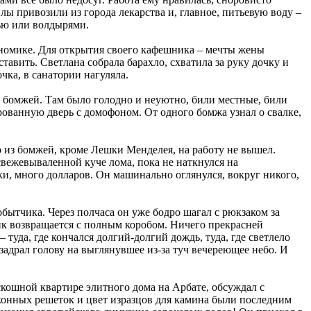
лы привозили из города лекарства и, главное, питьевую воду –
пью или волдырями.
ономике. Для открытия своего кафешника – мечты жены
вить. Светлана собрала барахло, схватила за руку дочку и
чка, в санатории нагуляла.
 бомжей. Там было голодно и неуютно, били местные, били
ованную дверь с домофоном. От одного бомжа узнал о свалке,
о из бомжей, кроме Лешки Менделея, на работу не вышел.
вежевываленной куче лома, пока не наткнулся на
, много долларов. Он машинально оглянулся, вокруг никого,
бытчика. Через полчаса он уже бодро шагал с рюкзаком за
ник возвращается с полным коробом. Ничего прекрасней
туда, где кончался долгий-долгий дождь, туда, где светлело
 задрал голову на выглянувшее из-за туч вечереющее небо. И
скошной квартире элитного дома на Арбате, обсуждал с
конных решеток и цвет изразцов для камина были последним