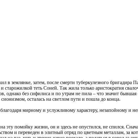
жил в землянке, затем, после смерти туберкулезного бригадира 
 старожилкой теть Соней. Так жила только аристократия свалоч
ов, однако без сифилиса и по утрам не пила – что значит бывш
 сионизмом, осталась на светлом пути и пошла до конца.
благодаря мирному и услужливому характеру, незапойному и не
а эту помойку жизни, он и здесь не опустился, не спился. Сна
твом и переведен в элитный отряд по цветным металлам, за ко
л на раз, хоть и зрение давно поехало, а податься в город за оч