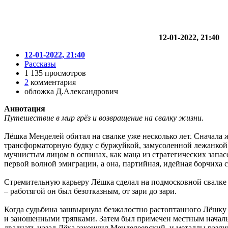
12-01-2022, 21:40
12-01-2022, 21:40
Рассказы
1 135 просмотров
2
комментария
обложка Д.Александрович
Аннотация
Путешествие в мир грёз и возвращение на свалку жизни.
Лёшка Менделей обитал на свалке уже несколько лет. Сначала 
трансформаторную будку с буржуйкой, замусоленной лежанкой и
мучнистым лицом в оспинах, как маца из стратегических запас
первой волной эмиграции, а она, партийная, идейная борчиха с
Стремительную карьеру Лёшка сделал на подмосковной свалке 
– работягой он был безотказным, от зари до зари.
Когда судьбина зашвырнула безжалостно растоптанного Лёшку н
и заношенными тряпками. Затем был примечен местным начальс
двадцать назад Лёха закончил Менделеевский, и металлы различа