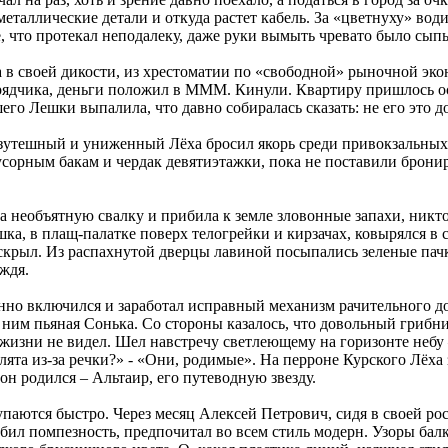
еталлические детали и откуда растет кабель. За «цветнуху» води
, что протекал неподалеку, даже руки вымыть чревато было сы
 в своей дикости, из хрестоматии по «свободной» рыночной эк
ядчика, деньги положил в МММ. Кинули. Квартиру пришлось оста
го Лешки выпалила, что давно собиралась сказать: не его это до
езутешный и униженный Лёха бросил якорь среди привокзальных
орным бакам и чердак девятиэтажки, пока не поставили бронир
ла необъятную свалку и прибила к земле зловонные запахи, никт
а, в плащ-палатке поверх телогрейки и кирзачах, ковырялся в с
рыл. Из распахнутой дверцы лавиной посыпались зеленые пачки
ждя.
енно включился и заработал исправный механизм рачительного до
за ним пьяная Сонька. Со стороны казалось, что довольный гриб
изни не видел. Шел навстречу светлеющему на горизонте небу – 
лята из-за речки?» - «Они, родимые». На перроне Курского Лёха
он родился – Альтаир, его путеводную звезду.
упаются быстро. Через месяц Алексей Петрович, сидя в своей ро
бил помпезность, предпочитал во всем стиль модерн. Узоры бал