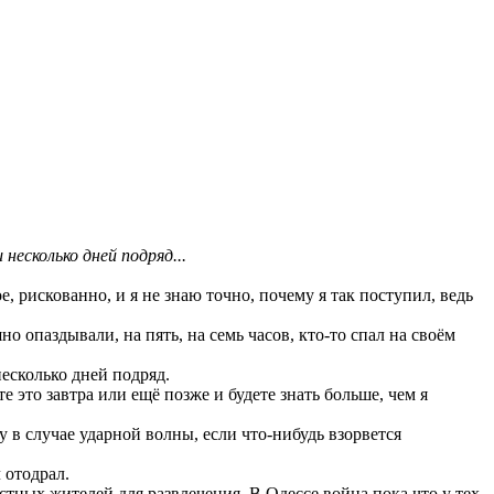
несколько дней подряд...
е, рискованно, и я не знаю точно, почему я так поступил, ведь
о опаздывали, на пять, на семь часов, кто-то спал на своём
несколько дней подряд.
 это завтра или ещё позже и будете знать больше, чем я
у в случае ударной волны, если что-нибудь взорвется
ч отодрал.
стных жителей для развлечения. В Одессе война пока что у тех,