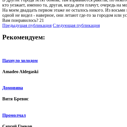
кто уезжает, именно та, другая, когда дети плачут, очередь на
На моем двадцать первом этаже не осталось никого. Из восьми к
одной не видел - наверное, они летают где-то за городом или у
Вам понравилось?
21
Предыдущая публикация
Следующая публикация
Рекомендуем:
Пахнуло холодом
Amadeo Aldegaski
Домовина
Витя Бревис
Промолчал
Сергей Греков