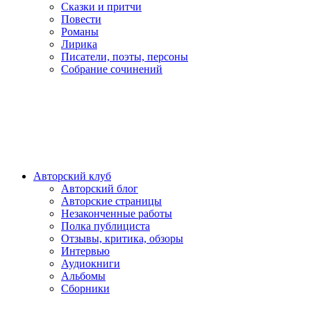
Сказки и притчи
Повести
Романы
Лирика
Писатели, поэты, персоны
Собрание сочинений
Авторский клуб
Авторский блог
Авторские страницы
Незаконченные работы
Полка публициста
Отзывы, критика, обзоры
Интервью
Аудиокниги
Альбомы
Сборники