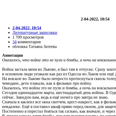
2-04-2022, 10:54
2-04-2022, 10:54
Литературные зарисовки
1 709 просмотров
34
комментария
обложка Татьяна Затеева
Аннотация
Оказалось, что война это не пули и бомбы, а ночь на вокзально
Война застала меня во Львове, я был там в отпуске. Сразу захот
в основном люди уезжали как раз из Одессы во Львов или ещё да
На вокзале во Львове было непросто протиснуться сквозь толпу
чемодане, дети плакали, как в фильмах про войну.
Оказалось, что война это не пули и бомбы, а ночь на вокзальн
Сегодня одиннадцатое марта, шестнадцатый день войны. В Одесс
сейчас. Завидую вам, ведь я ещё ничего про завтра не знаю.
Сначала я заклеил все окна скотчем, крест-накрест, как в филь
невдалеке. Ещё я поставил шкаф прямо перед окном, для защи
Постепенно я перестал бояться так сильно, как вначале, и чере
В другие города летят бомбы, там взрываются ракеты, по некот