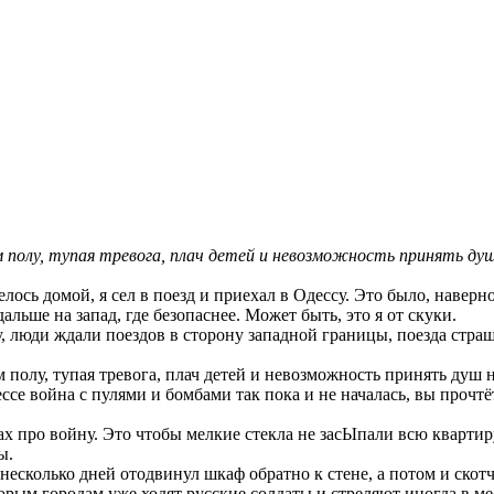
м полу, тупая тревога, плач детей и невозможность принять душ 
елось домой, я сел в поезд и приехал в Одессу. Это было, наверно
льше на запад, где безопаснее. Может быть, это я от скуки.
, люди ждали поездов в сторону западной границы, поезда страшн
ом полу, тупая тревога, плач детей и невозможность принять душ 
е война с пулями и бомбами так пока и не началась, вы прочтёте
мах про войну. Это чтобы мелкие стекла не засЫпали всю квартир
ты.
з несколько дней отодвинул шкаф обратно к стене, а потом и скот
орым городам уже ходят русские солдаты и стреляют иногда в ме