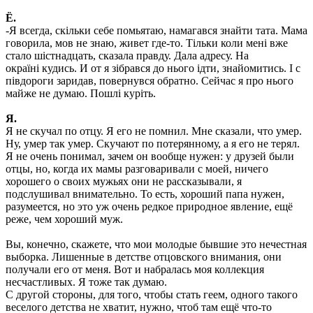
Ё.
-Я всегда, скiльки себе помьятаю, намагався знайти тата. Мама
говорила, мов не знаю, живет где-то. Тiльки коли менi вже
стало шiстнадцать, сказала правду. Дала адресу. На
окраïнi кудись. И от я зiбрався до нього iдти, знайомитись. I с
пiвдороги заридав, повернувся обратно. Сейчас я про нього
майже не думаю. Пошлi курiть.
Я.
Я не скучал по отцу. Я его не помнил. Мне сказали, что умер.
Ну, умер так умер. Скучают по потерянному, а я его не терял.
Я не очень понимал, зачем он вообще нужен: у друзей были
отцы, но, когда их мамы разговаривали с моей, ничего
хорошего о своих мужьях они не рассказывали, я
подслушивал внимательно. То есть, хороший папа нужен,
разумеется, но это уж очень редкое природное явление, ещё
реже, чем хороший муж.
Вы, конечно, скажете, что мои молодые бывшие это нечестная
выборка. Лишенные в детстве отцовского внимания, они
получали его от меня. Вот и набралась моя коллекция
несчастливых. Я тоже так думаю.
С другой стороны, для того, чтобы стать геем, одного такого
веселого детства не хватит, нужно, чтоб там ещё что-то