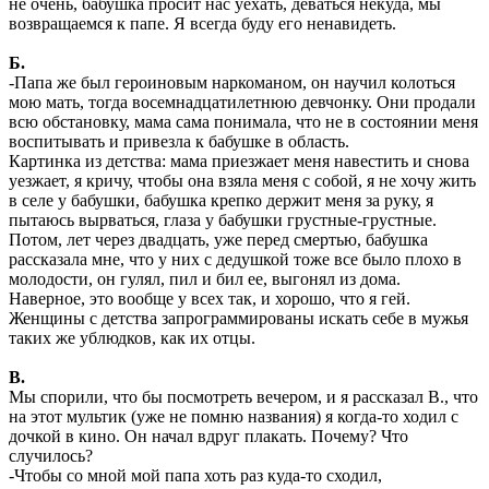
не очень, бабушка просит нас уехать, деваться некуда, мы
возвращаемся к папе. Я всегда буду его ненавидеть.
Б.
-Папа же был героиновым наркоманом, он научил колоться
мою мать, тогда восемнадцатилетнюю девчонку. Они продали
всю обстановку, мама сама понимала, что не в состоянии меня
воспитывать и привезла к бабушке в область.
Картинка из детства: мама приезжает меня навестить и снова
уезжает, я кричу, чтобы она взяла меня с собой, я не хочу жить
в селе у бабушки, бабушка крепко держит меня за руку, я
пытаюсь вырваться, глаза у бабушки грустные-грустные.
Потом, лет через двадцать, уже перед смертью, бабушка
рассказала мне, что у них с дедушкой тоже все было плохо в
молодости, он гулял, пил и бил ее, выгонял из дома.
Наверное, это вообще у всех так, и хорошо, что я гей.
Женщины с детства запрограммированы искать себе в мужья
таких же ублюдков, как их отцы.
В.
Мы спорили, что бы посмотреть вечером, и я рассказал В., что
на этот мультик (уже не помню названия) я когда-то ходил с
дочкой в кино. Он начал вдруг плакать. Почему? Что
случилось?
-Чтобы со мной мой папа хоть раз куда-то сходил,