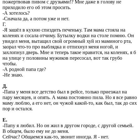
пожертвовав пивом с друзьями!? Мне даже в голову не
приходило его об этом просить.
-А хотелось?
-Сначала да, а потом уже и нет.
Г.
-Я зашёл в кухню спиздить печеньку. Там мама стояла на
коленях и сосала отчиму. Бутылку водки на столе помню. Он
увидел меня, вытащил свой огромный хуй из маминого рта,
заорал что-то про выблядка и отпихнул меня ногой, и
захлопнул дверь. Мне и теперь такое нравится, на коленях, я б
на улице у половины мужиков пересосал, вот так грубо
чтобы.
-А родной папа где?
-Не знаю.
Д.
-Папа у меня все детство был в рейсе, только приезжал на
пару месяцев, и опять. А мама постоянно пила. Но я все равно
маму люблю, а его нет, он чужой какой-то, как был, так до сих
пор и остался.
Е.
-Папу я любил. Но он жил в другом городе, с другой семьей.
В общем, было ему не до меня.
Сейчас? Общаемся как-то, звонит иногда. Я - нет.