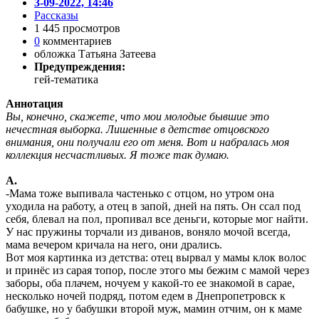
3-09-2022, 14:46
Рассказы
1 445 просмотров
0
комментариев
обложка Татьяна Затеева
Предупреждения:
гей-тематика
Аннотация
Вы, конечно, скажете, что мои молодые бывшие это
нечестная выборка. Лишенные в детстве отцовского
внимания, они получали его от меня. Вот и набралась моя
коллекция несчастливых. Я тоже так думаю.
А.
-Мама тоже выпивала частенько с отцом, но утром она
уходила на работу, а отец в запой, дней на пять. Он ссал под
себя, блевал на пол, пропивал все деньги, которые мог найти.
У нас пружины торчали из диванов, воняло мочой всегда,
мама вечером кричала на него, они дрались.
Вот моя картинка из детства: отец вырвал у мамы клок волос
и принёс из сарая топор, после этого мы бежим с мамой через
заборы, оба плачем, ночуем у какой-то ее знакомой в сарае,
несколько ночей подряд, потом едем в Днепропетровск к
бабушке, но у бабушки второй муж, мамин отчим, он к маме