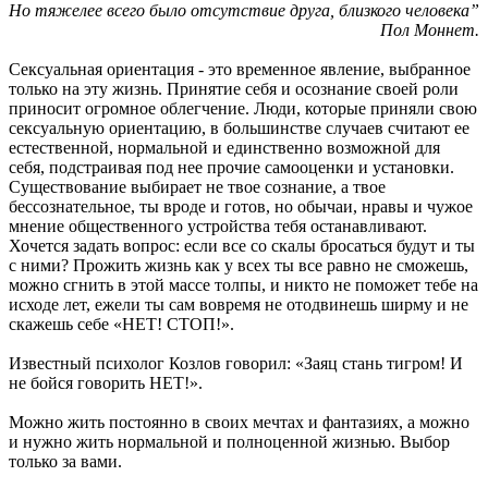
Но тяжелее всего было отсутствие друга, близкого человека”
Пол Моннет.
Сексуальная ориентация - это временное явление, выбранное
только на эту жизнь. Принятие себя и осознание своей роли
приносит огромное облегчение. Люди, которые приняли свою
сексуальную ориентацию, в большинстве случаев считают ее
естественной, нормальной и единственно возможной для
себя, подстраивая под нее прочие самооценки и установки.
Существование выбирает не твое сознание, а твое
бессознательное, ты вроде и готов, но обычаи, нравы и чужое
мнение общественного устройства тебя останавливают.
Хочется задать вопрос: если все со скалы бросаться будут и ты
с ними? Прожить жизнь как у всех ты все равно не сможешь,
можно сгнить в этой массе толпы, и никто не поможет тебе на
исходе лет, ежели ты сам вовремя не отодвинешь ширму и не
скажешь себе «НЕТ! СТОП!».
Известный психолог Козлов говорил: «Заяц стань тигром! И
не бойся говорить НЕТ!».
Можно жить постоянно в своих мечтах и фантазиях, а можно
и нужно жить нормальной и полноценной жизнью. Выбор
только за вами.