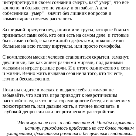
интерпретируя в своем сознании смерть, как” умер”, что все
кончено, я больше его не увижу, и он забыт. А для
собеседника "умер” - значит без лишних вопросов и
комментариев почему расстались.
За ширмой прячутся неудачники или трусы, которые бояться
признаться сами себе, кто они есть на самом деле, и готовые
быть сами собой, с какими-либо дефектами, пожилые или
больные на всю голову виртуалы, или просто гомофобы.
С комплексом маски: человек становиться скрытен, замкнут,
двуличный, так как живет разными мирами, под разными
масками и играет разные роли. И в итоге одиночество в сети
и жизни. Вечно жить выдавая себя не за того, кто ты есть,
глупо и бессмысленно.
Пока вы сидите в масках и выдаете себя за «мачо» не
забывайте, что вся эта игра приводит к невротическим
расстройствам, и что не за горами долгие беседы и лечение у
психотерапевта, или дальше жить, а точнее выживать, в
глубокой депрессии или невротическом расстройстве.
"Меня мучил не секс, а собственное Я. Чтобы скрывать
истину, приходилось прибегать ко все более тонким
ухищрениям, фальшивым романам и бесцельным свиданиям...