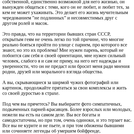
собственной, единственно возможной для него жизнью, он
вынужден общаться с теми, кого он не любит, и любит тех, за
кем не может ухаживать. Это делает его жизнь мучительным
чередованием "не подлинных” и несовместимых друг с
другом ролей и масок.
Это правда, что на территории бывших стран СССР,
открытым геям не очень легко по той причине, что многие
реально бояться пройти по улице с парнем, про которого все
знают, но это их проблема! Мне нужен парень, который не
побоится сам себя и своей ориентации, мне нужен сильный
человек, слабого я и сам не приму, на него нет надежды и
уверенности, что он не предаст или бросит меня ради мнения
родни, друзей или морального взгляда общества.
А вы, скрывающиеся за ширмой чужих фотографий или
картинок, продолжайте прятаться за свои комплексы и жить
со своей дуростью в страхе.
Под чем вы прячетесь? Вы выбираете фото симпатичных,
подкаченных парней-красавцев. Более взрослых или молодых,
нежели вы есть на самом деле. Вы все богаты и
самодостаточны, но при том, очень одиноки, и это терзает вас.
Все вы не курите и не пьете, и при том обижены бывшими
или сочиняете легенды об умершем бойфренде,