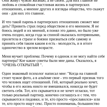
Они живут чужой жизнью, а не своей. Для них главное не
любовь и спокойная счастливая жизнь в партнерских
отношениях, а мнение других и взгляды общества, что скажут
они - для них это главное.
И что такой парень в партнерских отношениях сможет мне
дать? Привить страх перед обществом и его мнением. Я не
боюсь людей и их мнений, я понял это давно, но было уже
очень поздно, когда года за спиной оказалась потерянными,
пролетела в страхе и боязни признаться себе самому и
принять себя таким каким я есть - молодость, и в итоге
одиночество в зрелом возрасте.
Меня мучает проблема: Почему я одинок и не могу найти себе
партнера? Кое какие советы были мне даны. Оказалось, я
"ОЧЕНЬ ОТКРЫТЫЙ ".
Один знакомый психолог написал мне: "Когда на главной
стоит чужое фото, а в альбоме свое - это первый признак того
что человек ищет отношений. Гей, который реально хочет,
чтобы в его жизнь никто не вмешивался, никогда не будет
светить себя. Тот, кто скрывается и не хочет огласки, тот
только реальный партнер, конечно соглашусь и с тем, что
скрываются и пидовки, и те, кто просто «прославился» или
те, кто просто ищут секс. Просто понимаешь, большинство