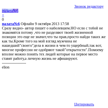
Звонок редактору
палата№6
+
0
палата№6
Офлайн
9 октября 2013 17:58
Сразу видно- автор пишет о наболевшем.НО если с тобой не
знакомятся потому ,что не разделяют твоей жизненной
позиции это еще не значит,что ты прав,просто найди таких же
как ты.Кроме того на мой взгляд мужчина не
нашедший"своего"дела в жизни в чем-то ущербный,так вот,
многие профессии не одобряют такой"открытости".Помоему
вполне можно понять тех людей которые на первое место
ставят работу,а личную жизнь не афишируют.
--------------------
elion
Цитировать