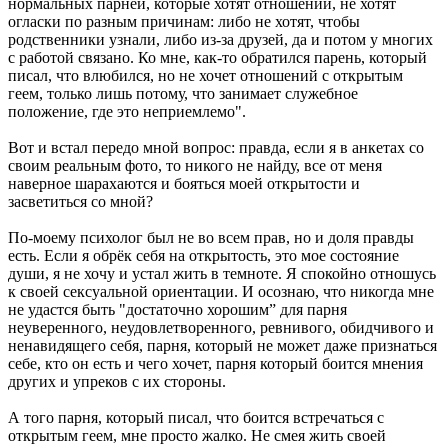
нормальных парней, которые хотят отношений, не хотят
огласки по разным причинам: либо не хотят, чтобы
родственники узнали, либо из-за друзей, да и потом у многих
с работой связано. Ко мне, как-то обратился парень, который
писал, что влюбился, но не хочет отношений с открытым
геем, только лишь потому, что занимает служебное
положение, где это неприемлемо".
Вот и встал передо мной вопрос: правда, если я в анкетах со
своим реальным фото, то никого не найду, все от меня
наверное шарахаются и бояться моей открытости и
засветиться со мной?
По-моему психолог был не во всем прав, но и доля правды
есть. Если я обрёк себя на открытость, это мое состояние
души, я не хочу и устал жить в темноте. Я спокойно отношусь
к своей сексуальной ориентации. И осознаю, что никогда мне
не удастся быть "достаточно хорошим” для парня
неуверенного, неудовлетворенного, ревнивого, обидчивого и
ненавидящего себя, парня, который не может даже признаться
себе, кто он есть и чего хочет, парня который боится мнения
других и упреков с их стороны.
А того парня, который писал, что боится встречаться с
открытым геем, мне просто жалко. Не смея жить своей