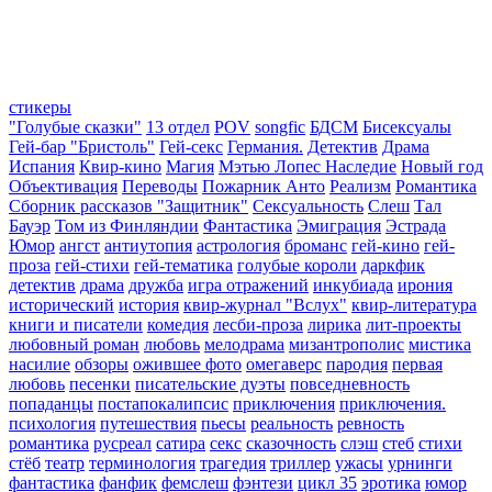
стикеры
"Голубые сказки"
13 отдел
POV
songfic
БДСМ
Бисексуалы
Гей-бар "Бристоль"
Гей-секс
Германия.
Детектив
Драма
Испания
Квир-кино
Магия
Мэтью Лопес Наследие
Новый год
Объективация
Переводы
Пожарник Анто
Реализм
Романтика
Сборник рассказов "Защитник"
Сексуальность
Слеш
Тал
Бауэр
Том из Финляндии
Фантастика
Эмиграция
Эстрада
Юмор
ангст
антиутопия
астрология
броманс
гей-кино
гей-
проза
гей-стихи
гей-тематика
голубые короли
даркфик
детектив
драма
дружба
игра отражений
инкубиада
ирония
исторический
история
квир-журнал "Вслух"
квир-литература
книги и писатели
комедия
лесби-проза
лирика
лит-проекты
любовный роман
любовь
мелодрама
мизантрополис
мистика
насилие
обзоры
ожившее фото
омегаверс
пародия
первая
любовь
песенки
писательские дуэты
повседневность
попаданцы
постапокалипсис
приключения
приключения.
психология
путешествия
пьесы
реальность
ревность
романтика
русреал
сатира
секс
сказочность
слэш
стеб
стихи
стёб
театр
терминология
трагедия
триллер
ужасы
урнинги
фантастика
фанфик
фемслеш
фэнтези
цикл 35
эротика
юмор