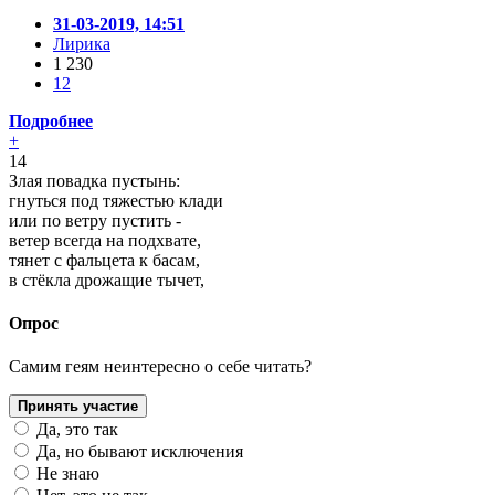
31-03-2019, 14:51
Лирика
1 230
12
Подробнее
+
14
Злая повадка пустынь:
гнуться под тяжестью клади
или по ветру пустить -
ветер всегда на подхвате,
тянет с фальцета к басам,
в стёкла дрожащие тычет,
Опрос
Самим геям неинтересно о себе читать?
Принять участие
Да, это так
Да, но бывают исключения
Не знаю