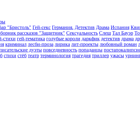
еры
бар "Бристоль"
Гей-секс
Германия.
Детектив
Драма
Испания
Кви
борник рассказов "Защитник"
Сексуальность
Слеш
Тал Бауэр
То
й-стихи
гей-тематика
голубые короли
даркфик
детектив
драма
д
ия
криминал
лесби-проза
лирика
лит-проекты
любовный роман
писательские дуэты
повседневность
попаданцы
постапокалипси
еб
стихи
стёб
театр
терминология
трагедия
триллер
ужасы
урнин