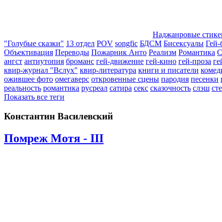
Наджанровые стик
"Голубые сказки"
13 отдел
POV
songfic
БДСМ
Бисексуалы
Гей-
Объективация
Переводы
Пожарник Анто
Реализм
Романтика
С
ангст
антиутопия
броманс
гей-движение
гей-кино
гей-проза
ге
квир-журнал "Вслух"
квир-литература
книги и писатели
комед
ожившее фото
омегаверс
откровенные сцены
пародия
песенки
реальность
романтика
русреал
сатира
секс
сказочность
слэш
ст
Показать все теги
Константин Василевский
Помреж Мотя - III