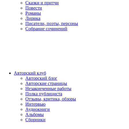
Сказки и притчи
Повести
Романы
Лирика
Писатели, поэты, персоны
Собрание сочинений
Авторский клуб
Авторский блог
Авторские страницы
Незаконченные работы
Полка публициста
Отзывы, критика, обзоры
Интервью
Аудиокниги
Альбомы
Сборники