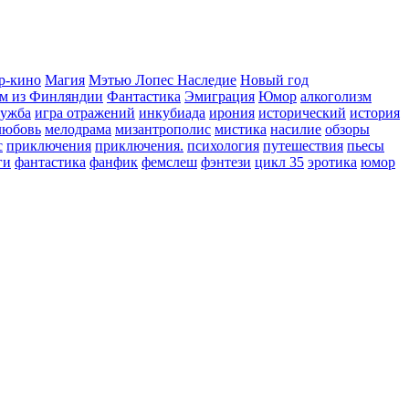
р-кино
Магия
Мэтью Лопес Наследие
Новый год
м из Финляндии
Фантастика
Эмиграция
Юмор
алкоголизм
ружба
игра отражений
инкубиада
ирония
исторический
история
любовь
мелодрама
мизантрополис
мистика
насилие
обзоры
с
приключения
приключения.
психология
путешествия
пьесы
ги
фантастика
фанфик
фемслеш
фэнтези
цикл 35
эротика
юмор