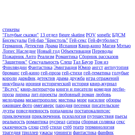
стикеры
"Голубые сказки"
13 отдел
figure skating
POV
songfic
БДСМ
Бисексуалы
Гей-бар "Бристоль"
Гей-секс
Гей-футболист
Германия.
Детектив
Драма
Испания
Квир-кино
Магия
Мэтью
Лопес Наследие
Новый год
Объективация
Переводы
Пожарник Анто
Реализм
Романтика
Сборник рассказов
"Защитник"
Сексуальность
Слеш
Тал Бауэр
Том из
Финляндии
Фантастика
Эмиграция
Юмор
ангст
антиутопия
броманс
гей-кино
гей-проза
гей-стихи
гей-тематика
голубые
короли
даркфик
детектив
драма
дружба
игра отражений
инкубиада
ирония
исторический
история
квир-журнал
"Вслух"
квир-литература
книги и писатели
комедия
лесби-
проза
лирика
лит-проекты
любовный роман
любовь
мелодрама
мизантрополис
мистика
море
насилие
обзоры
ожившее фото
омегаверс
пародия
песенки
писательские
дуэты
повседневность
попаданцы
постапокалипсис
приключения
приключения.
психология
путешествия
пьесы
реальность
романтика
русреал
сатира
сборная солянка
секс
сказочность
слэш
стеб
стихи
стёб
театр
терминология
трагедия
триллер
ужасы
урнинги
фантастика
фанфик