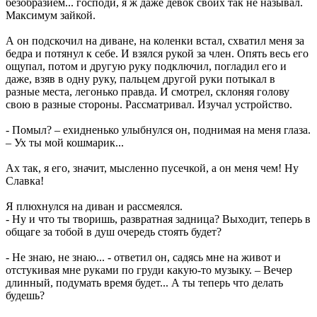
безобразием... господи, я ж даже девок своих так не называл.
Максимум зайкой.
А он подскочил на диване, на коленки встал, схватил меня за
бедра и потянул к себе. И взялся рукой за член. Опять весь его
ощупал, потом и другую руку подключил, погладил его и
даже, взяв в одну руку, пальцем другой руки потыкал в
разные места, легонько правда. И смотрел, склоняя голову
свою в разные стороны. Рассматривал. Изучал устройство.
- Помыл? – ехидненько улыбнулся он, поднимая на меня глаза.
– Ух ты мой кошмарик...
Ах так, я его, значит, мысленно пусечкой, а он меня чем! Ну
Славка!
Я плюхнулся на диван и рассмеялся.
- Ну и что ты творишь, развратная задница? Выходит, теперь в
общаге за тобой в душ очередь стоять будет?
- Не знаю, не знаю... - ответил он, садясь мне на живот и
отстукивая мне руками по груди какую-то музыку. – Вечер
длинный, подумать время будет... А ты теперь что делать
будешь?