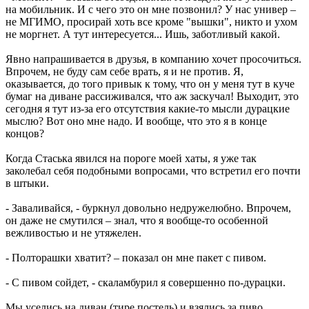
на мобильник. И с чего это он мне позвонил? У нас универ –
не МГИМО, просирай хоть все кроме "вышки", никто и ухом
не моргнет. А тут интересуется... Ишь, заботливый какой.
Явно напрашивается в друзья, в компанию хочет просочиться.
Впрочем, не буду сам себе врать, я и не против. Я,
оказывается, до того привык к тому, что он у меня тут в куче
бумаг на диване рассиживался, что аж заскучал! Выходит, это
сегодня я тут из-за его отсутствия какие-то мысли дурацкие
мыслю? Вот оно мне надо. И вообще, что это я в конце
концов?
Когда Стаська явился на пороге моей хаты, я уже так
заколебал себя подобными вопросами, что встретил его почти
в штыки.
- Заваливайся, - буркнул довольно недружелюбно. Впрочем,
он даже не смутился – знал, что я вообще-то особенной
вежливостью и не утяжелен.
- Полторашки хватит? – показал он мне пакет с пивом.
- С пивом сойдет, - скаламбурил я совершенно по-дурацки.
Мы уселись на диван (тире постель) и взялись за пиво,