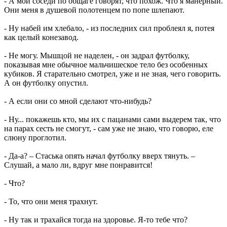
- А мои соседи по общаге говорят, что похож. Что я манерный.
Они меня в душевой полотенцем по попе шлепают.
- Ну набей им хлебало, - из последних сил проблеял я, потея
как целый конезавод.
- Не могу. Мышцой не наделен, - он задрал футболку,
показывая мне обычное мальчишеское тело без особенных
кубиков. Я старательно смотрел, уже и не зная, чего говорить.
А он футболку опустил.
- А если они со мной сделают что-нибудь?
- Ну... покажешь кто, мы их с пацанами сами выдерем так, что
на парах сесть не смогут, - сам уже не знаю, что говорю, еле
слюну проглотил.
- Да-а? – Стаська опять начал футболку вверх тянуть. –
Слушай, а мало ли, вдруг мне понравится!
- Что?
- То, что они меня трахнут.
- Ну так и трахайся тогда на здоровье. Я-то тебе что?