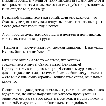
влажный ротик, и у меня от таких мыслей за ушами свело. Я и
не верил, что я это ангельское создание, грубо говоря, поимел.
И не стыдно мне, подлецу?
Из ванной я вышел все-таки голый, хотя мне казалось, что
Стаська уже давно от ужаса очнулся, оделся, и за километр от
моего дома уже где-нибудь несется.
А он, простая душа, валялся у меня в постели и потягивался,
сильно вытягивая вверх руки.
- Пашка-а... - промурлыкал он, сверкая глазками. – Вернулся...
Ну что, бить меня не будешь?
Бить? Его бить? Да это то же самое, что котенка
трехмесячного пнуть! Святотатство! Вандализм!
Преступление, в конце-то концов. Я стоял как дурак возле
дивана и даже не знал, что ему сейчас вообще следует сказать
– что мне с ним было хорошо? Пошловатые слова, банальные
какие-то.
Я еще не знал даже, оттуда я столько идиотских ласковых слов
вдруг знаю, не иначе подсознание какое-то проснулось. И
мынечкой его назвать хотелось, и пусечкой, и мурмурчиком, и
ласточкой, и дусиком, и вообще каким-то подобным