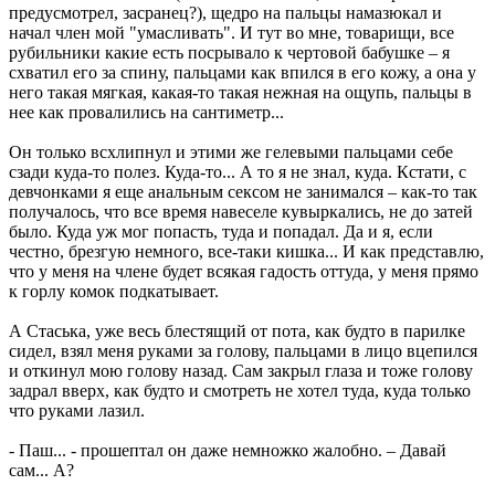
предусмотрел, засранец?), щедро на пальцы намазюкал и
начал член мой "умасливать". И тут во мне, товарищи, все
рубильники какие есть посрывало к чертовой бабушке – я
схватил его за спину, пальцами как впился в его кожу, а она у
него такая мягкая, какая-то такая нежная на ощупь, пальцы в
нее как провалились на сантиметр...
Он только всхлипнул и этими же гелевыми пальцами себе
сзади куда-то полез. Куда-то... А то я не знал, куда. Кстати, с
девчонками я еще анальным сексом не занимался – как-то так
получалось, что все время навеселе кувыркались, не до затей
было. Куда уж мог попасть, туда и попадал. Да и я, если
честно, брезгую немного, все-таки кишка... И как представлю,
что у меня на члене будет всякая гадость оттуда, у меня прямо
к горлу комок подкатывает.
А Стаська, уже весь блестящий от пота, как будто в парилке
сидел, взял меня руками за голову, пальцами в лицо вцепился
и откинул мою голову назад. Сам закрыл глаза и тоже голову
задрал вверх, как будто и смотреть не хотел туда, куда только
что руками лазил.
- Паш... - прошептал он даже немножко жалобно. – Давай
сам... А?