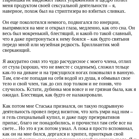
меня продуктом своей сексуальной деятельности – я,
наверное, похож был на стриптизера во взбитых сливках.
Он еще поколотился немного, подвигался по инерции,
выпрямился на мне и открыл глаза, медленно, как ото сна. Он
весь был мокренький, блестящий, и какой-то такой славный,
что я даже притронуться к нему боялся – как будто святыня
передо мной или музейная редкость. Бриллиантик мой
сверкающий.
Я аккуратно снял это чудо расчудесное с моего члена, отлип
от стула (хорошо, что не вместе с сиденьем), сложил тельце
как-то на диване и на трясущихся ногах поковылял в ванную.
Там, еле-еле попадая на себя водой из душа, я обмывал свое
тело и свой член, так до сих пор толком и не поняв, что
случилось. Кстати, дубинка моя вовсе и не грязная была, как я
ожидал. Блестящая, как будто ее налакировали.
Как потом мне Стаська признался, он такую подрывную
деятельность провел перед визитом, что хоть умри над ним –
и гель специальный купил, и даже пару презервативов
припас, благо не понадобились, и прочистил там себе все на
свете... Но это я уж потом узнал. А пока я просто вспоминал,
как он на мне бился, дергался и хрипел, приоткрыв свой