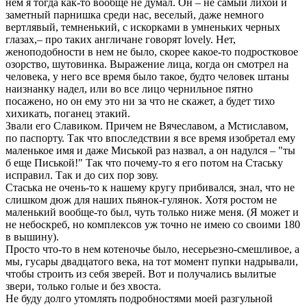
нем я тогда как-то вообще не думал. Он – не самый лихой и
заметный парнишка среди нас, веселый, даже немного
вертлявый, темненький, с искорками в умненьких черных
глазах,– про таких англичане говорят lovely. Нет,
женоподобности в нем не было, скорее какое-то подростковое
озорство, шутовинка. Выражение лица, когда он смотрел на
человека, у него все время было такое, будто человек штаны
наизнанку надел, или во все лицо чернильное пятно
посажено, но он ему это ни за что не скажет, а будет тихо
хихикать, поганец этакий.
Звали его Славиком. Причем не Вячеславом, а Мстиславом,
по паспорту. Так что впоследствии я все время изобретал ему
маленькое имя и даже Миськой раз назвал, а он надулся – "ты
б еще Писькой!" Так что почему-то я его потом на Стаську
исправил. Так и до сих пор зову.
Стаська не очень-то к нашему кругу прибивался, знал, что не
слишком дюж для наших пьянок-гулянок. Хотя ростом не
маленький вообще-то был, чуть только ниже меня. (Я может и
не небоскреб, но комплексов уж точно не имею со своими 180
в вышину).
Просто что-то в нем котеночье было, несерьезно-смешливое, а
мы, гусары двадцатого века, на тот момент пупки надрывали,
чтобы строить из себя зверей. Вот и получались вылитые
звери, только голые и без хвоста.
Не буду долго утомлять подробностями моей разгульной