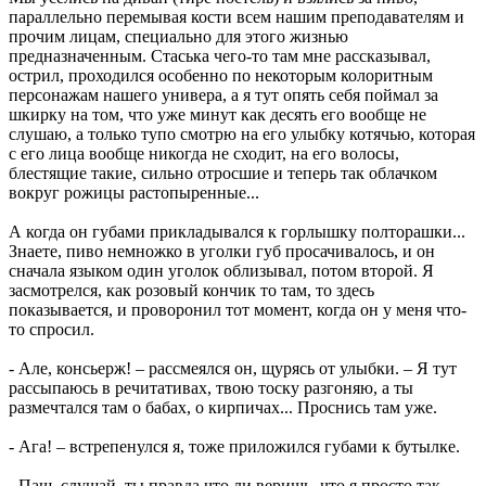
параллельно перемывая кости всем нашим преподавателям и
прочим лицам, специально для этого жизнью
предназначенным. Стаська чего-то там мне рассказывал,
острил, проходился особенно по некоторым колоритным
персонажам нашего универа, а я тут опять себя поймал за
шкирку на том, что уже минут как десять его вообще не
слушаю, а только тупо смотрю на его улыбку котячью, которая
с его лица вообще никогда не сходит, на его волосы,
блестящие такие, сильно отросшие и теперь так облачком
вокруг рожицы растопыренные...
А когда он губами прикладывался к горлышку полторашки...
Знаете, пиво немножко в уголки губ просачивалось, и он
сначала языком один уголок облизывал, потом второй. Я
засмотрелся, как розовый кончик то там, то здесь
показывается, и проворонил тот момент, когда он у меня что-
то спросил.
- Але, консьерж! – рассмеялся он, щурясь от улыбки. – Я тут
рассыпаюсь в речитативах, твою тоску разгоняю, а ты
размечтался там о бабах, о кирпичах... Проснись там уже.
- Ага! – встрепенулся я, тоже приложился губами к бутылке.
- Паш, слушай, ты правда что ли веришь, что я просто так