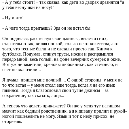
- А у тебя стоит! – так сказал, как дети во дворах дразнятся "а
у тебя веснушки на носу!"
- Ну и что!
- А чего тогда прыгаешь? Зря он не встал бы.
Он поднялся, расстегнул свои джинсы, вылез из них,
старательно так, виляя попкой, только не от кокетства, а от
того, что тесные были и не слезали просто так. Кинул к
футболке. Подумав, стянул трусы, носки и распрямился
передо мной, весь голый, на фоне вечерних сумерек в окне.
Вот уж не заметили, хреновы любовники, как стемнело, и
свет не включили...
Я думал, пришел мне полный.... С одной стороны, у меня не
то что встал – у меня стоял еще тогда, когда я на его язык
пялился! Тогда я благословил свои тугие джинсы – за
сохранение, так сказать, лица...
А теперь что делать прикажете? Он же у меня тут нагишом
маячит как бедный родственник, а я к дивану прилип и рукой-
ногой пошевелить не могу. Язык и тот к небу присох, не
оторвешь.