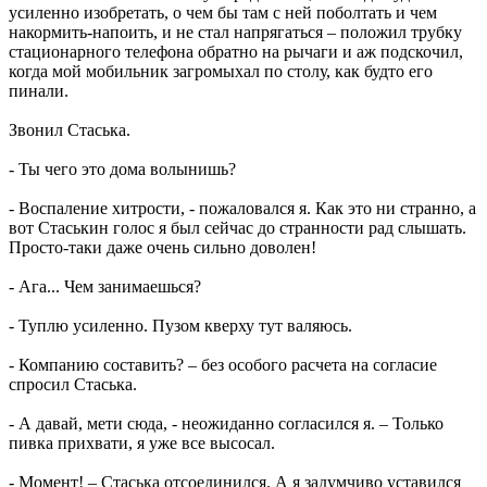
усиленно изобретать, о чем бы там с ней поболтать и чем
накормить-напоить, и не стал напрягаться – положил трубку
стационарного телефона обратно на рычаги и аж подскочил,
когда мой мобильник загромыхал по столу, как будто его
пинали.
Звонил Стаська.
- Ты чего это дома волынишь?
- Воспаление хитрости, - пожаловался я. Как это ни странно, а
вот Стаськин голос я был сейчас до странности рад слышать.
Просто-таки даже очень сильно доволен!
- Ага... Чем занимаешься?
- Туплю усиленно. Пузом кверху тут валяюсь.
- Компанию составить? – без особого расчета на согласие
спросил Стаська.
- А давай, мети сюда, - неожиданно согласился я. – Только
пивка прихвати, я уже все высосал.
- Момент! – Стаська отсоединился. А я задумчиво уставился