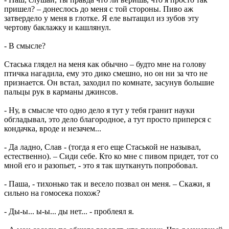
пришел? – донеслось до меня с той стороны. Пиво аж
затвердело у меня в глотке. Я еле вытащил из зубов эту
чертову баклажку и кашлянул.
- В смысле?
Стаська глядел на меня как обычно – будто мне на голову
птичка нагадила, ему это дико смешно, но он ни за что не
признается. Он встал, заходил по комнате, засунув большие
пальцы рук в карманы джинсов.
- Ну, в смысле что одно дело я тут у тебя гранит науки
обгладывал, это дело благородное, а тут просто приперся с
кондачка, вроде и незачем...
- Да ладно, Слав - (тогда я его еще Стаськой не называл,
естественно). – Сиди себе. Кто ко мне с пивом придет, тот со
мной его и разопьет, - это я так шуткануть попробовал.
- Паша, - тихонько так и весело позвал он меня. – Скажи, я
сильно на гомосека похож?
- Ды-ы... ы-ы... ды нет... - проблеял я.