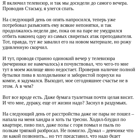
Я включил телевизор, и так мы досидели до самого вечера.
Проводив Стаську, я улегся спать.
На следующий день он опять напросился, теперь уже
потребовал разъяснять ему всякие непонятки, и так
продолжалось недели две, пока он на паре не умудрился
отбить наконец одну из самых свирепых атак преподавателя.
Тот, правда, тут же завалил его на новом материале, но рожу
удивленную скорчил.
И тут, проводя странно одинокий вечер у телевизора
(вечеринки не намечалось) я почувствовал, что чего-то мне
тут в моем жилище явно недостает. Проверив наличие полной
бутылки пива в холодильнике и забористой порнухи на
компе, я задумался. Выходит, мое сегодняшнее счастье не в
этом. А в чем?
Вот все вроде есть. Даже бумага туалетная почти целая висит.
И что мне, дураку, еще от жизни надо? Заснул в раздумьях.
На следующий день от расстройства даже не пары не пошел –
напала на меня хандра и хоть ты тресни. Ходил-блудил по
квартире, пиво пил, даже полы с горя помыл и пыль по
полкам тряпкой разбросал. Не помогло. Думал – девчонке что
ли какой позвонить... но тут представил, что надо будет