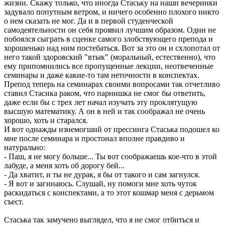
жизни. Скажу только, что иногда Стаську на наши вечеринки
задувало попутным ветром, и ничего особенно плохого никто
о нем сказать не мог. Да и в первой студенческой
самодеятельности он себя проявил лучшим образом. Один не
побоялся сыграть в сценке самого злобствующего препода и
хорошенько над ним постебаться. Вот за это он и схлопотал от
него такой здоровский "втык" (моральный, естественно), что
ему припомнились все пропущенные лекции, неотвеченные
семинары и даже какие-то там неточности в конспектах.
Препод теперь на семинарах своими вопросами так отчетливо
ставил Стасика раком, что парнишка не смог бы ответить,
даже если бы с трех лет начал изучать эту проклятущую
высшую математику. А он в ней и так соображал не очень
хорошо, хоть и старался.
И вот однажды изнемогший от прессинга Стаська подошел ко
мне после семинара и простонал вполне правдиво и
натурально:
- Паш, я не могу больше... Ты вот соображаешь кое-что в этой
лабуде, а меня хоть об дорогу бей...
- Да хватит, и ты не дурак, я бы от такого и сам загнулся.
- Я вот и загинаюсь. Слушай, ну помоги мне хоть чуток
раскидаться с конспектами, а то этот кошмар меня с дерьмом
съест.
Стаська так замучено выглядел, что я не смог отбиться и