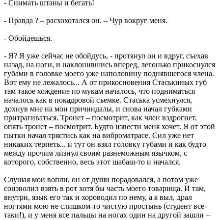
- Снимать штаны и бегать!
- Правда ? – расхохотался он. – Чур вокруг меня.
- Обойдешься.
- Я? Я уже сейчас не обойдусь, - протянул он и вдруг, съехав
назад, на ноги, и наклонившись вперед, легонько прикоснулся
губами в головке моего уже наполовину поднявшегося члена.
Вот ему не лежалось... А от прикосновения Стаськиных губ
там такое хождение по мукам началось, что подниматься
началось как в покадровой съемке. Стаська усмехнулся,
дохнув мне на мои причиндалы, и снова начал губками
притрагиваться. Тронет – посмотрит, как член вздрогнет,
опять тронет – посмотрит. Будто извести меня хочет. Я от этой
пытки начал трястись как на виброматрасе. Сил уже нет
никаких терпеть... и тут он взял головку губами и как будто
между прочим лизнул своим разнеможным язычком, с
которого, собственно, весь этот шабаш-то и начался.
Слушая мои вопли, он от души порадовался, а потом уже
соизволил взять в рот хотя бы часть моего товарища. И там,
внутри, язык его так и хороводил по нему, а я выл, драл
ногтями мою не слишком-то чистую простынь (студент все-
таки!), и у меня все пальцы на ногах один на другой зашли –