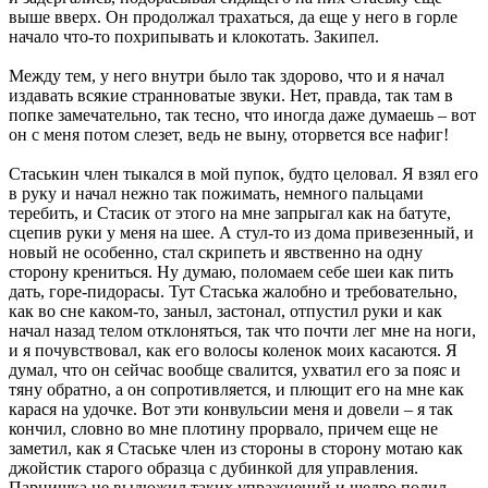
выше вверх. Он продолжал трахаться, да еще у него в горле
начало что-то похрипывать и клокотать. Закипел.
Между тем, у него внутри было так здорово, что и я начал
издавать всякие странноватые звуки. Нет, правда, так там в
попке замечательно, так тесно, что иногда даже думаешь – вот
он с меня потом слезет, ведь не выну, оторвется все нафиг!
Стаськин член тыкался в мой пупок, будто целовал. Я взял его
в руку и начал нежно так пожимать, немного пальцами
теребить, и Стасик от этого на мне запрыгал как на батуте,
сцепив руки у меня на шее. А стул-то из дома привезенный, и
новый не особенно, стал скрипеть и явственно на одну
сторону крениться. Ну думаю, поломаем себе шеи как пить
дать, горе-пидорасы. Тут Стаська жалобно и требовательно,
как во сне каком-то, заныл, застонал, отпустил руки и как
начал назад телом отклоняться, так что почти лег мне на ноги,
и я почувствовал, как его волосы коленок моих касаются. Я
думал, что он сейчас вообще свалится, ухватил его за пояс и
тяну обратно, а он сопротивляется, и плющит его на мне как
карася на удочке. Вот эти конвульсии меня и довели – я так
кончил, словно во мне плотину прорвало, причем еще не
заметил, как я Стаське член из стороны в сторону мотаю как
джойстик старого образца с дубинкой для управления.
Парнишка не выдюжил таких упражнений и щедро полил