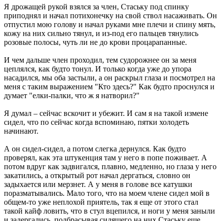
Я дрожащей рукой взялся за член, Стаську под спинку
приподнял и начал потихонечку на свой ствол насаживать. Он
отпустил мою голову и начал руками мне плечи и спину мять,
кожу на них сильно тянул, и из-под его пальцев тянулись
розовые полосы, чуть ли не до крови процарапанные.
И чем дальше член проходил, тем судорожнее он за меня
цеплялся, как будто тонул. И только когда уже до упора
насадился, мы оба застыли, а он раскрыл глаза и посмотрел на
меня с таким выражением "Кто здесь?" Как будто проснулся и
думает "елки-палки, что ж я натворил?"
Я думал – сейчас вскочит и убежит. И сам я на такой измене
сидел, что по сейчас когда вспоминаю, пятки холодеть
начинают.
А он сидел-сидел, а потом слегка дернулся. Как будто
проверял, как эта штукенция там у него в попе поживает. А
потом вдруг как задвигался, плавно, медленно, но глаза у него
закатились, а открытый рот начал дергаться, словно он
задыхается или мерзнет. А у меня в голове все катушки
поразматывались. Мало того, что на моем члене сидел мой в
общем-то уже неплохой приятель, так я еще от этого стал
такой кайф ловить, что в стул вцепился, и ноги у меня заныли
и задергались, подбрасывая сидящего на них Стаську еще