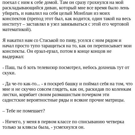
поехал с ним к себе домой. Там он сразу грохнулся на мой
раскладывающийся диван, который мне все время было лень
убирать, и навалил на себя целый Монблан из моих
конспектов (препод этот был, как водится, один такой на весь
институт – заставлял в узел завязываться с этой его чертовой
математикой).
Я накатил нам со Стаськой по пиву, уселся с ним рядом и
начал просто тупо таращиться на то, как он переписывает мои
конспекты. Он ерзал-ерзал, потом в конце концов не
выдержал:
- Паш, ты б хоть телевизор посмотрел, небось дохнешь тут от
скуки.
- Да че-то как-то... - я поскреб башку и поймал себя на том, что
мне и не скучно совсем глядеть, как он, раскидав по коленкам
листки, корябает своим размашистым почерком эти
садистские вероятностные ряды и всякие прочие матрицы.
– Тебе не помешает?
- Ничего, у меня в первом классе по списыванию четверка
только за кляксы была, - усмехнулся он.