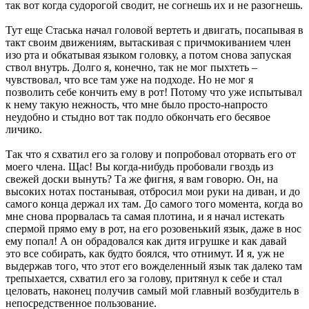
так вот когда судорогой сводит, не согнешь их и не разогнешь.
Тут еще Стаська начал головой вертеть и двигать, посапывая в
такт своим движениям, вытаскивая с причмокиванием член
изо рта и обкатывая языком головку, а потом снова запуская
ствол внутрь. Долго я, конечно, так не мог пыхтеть –
чувствовал, что все там уже на подходе. Но не мог я
позволить себе кончить ему в рот! Потому что уже испытывал
к нему такую нежность, что мне было просто-напросто
неудобно и стыдно вот так подло обкончать его бесявое
личико.
Так что я схватил его за голову и попробовал оторвать его от
моего члена. Щас! Вы когда-нибудь пробовали гвоздь из
свежей доски вынуть? Та же фигня, я вам говорю. Он, на
высоких нотах постанывая, отбросил мои руки на диван, и до
самого конца держал их там. До самого того момента, когда во
мне снова прорвалась та самая плотина, и я начал истекать
спермой прямо ему в рот, на его розовенький язык, даже в нос
ему попал! А он обрадовался как дитя игрушке и как давай
это все собирать, как будто боялся, что отнимут. И я, уж не
выдержав того, что этот его вожделенный язык так далеко там
трепыхается, схватил его за голову, притянул к себе и стал
целовать, наконец получив самый мой главный возбудитель в
непосредственное пользование.