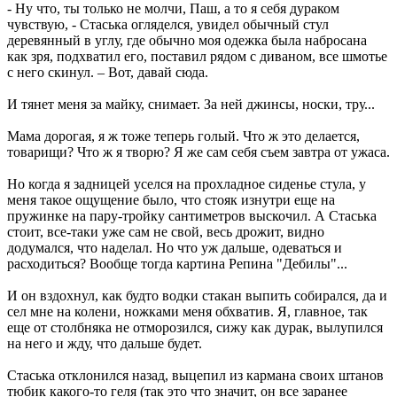
- Ну что, ты только не молчи, Паш, а то я себя дураком
чувствую, - Стаська огляделся, увидел обычный стул
деревянный в углу, где обычно моя одежка была набросана
как зря, подхватил его, поставил рядом с диваном, все шмотье
с него скинул. – Вот, давай сюда.
И тянет меня за майку, снимает. За ней джинсы, носки, тру...
Мама дорогая, я ж тоже теперь голый. Что ж это делается,
товарищи? Что ж я творю? Я же сам себя съем завтра от ужаса.
Но когда я задницей уселся на прохладное сиденье стула, у
меня такое ощущение было, что стояк изнутри еще на
пружинке на пару-тройку сантиметров выскочил. А Стаська
стоит, все-таки уже сам не свой, весь дрожит, видно
додумался, что наделал. Но что уж дальше, одеваться и
расходиться? Вообще тогда картина Репина "Дебилы"...
И он вздохнул, как будто водки стакан выпить собирался, да и
сел мне на колени, ножками меня обхватив. Я, главное, так
еще от столбняка не отморозился, сижу как дурак, вылупился
на него и жду, что дальше будет.
Стаська отклонился назад, выцепил из кармана своих штанов
тюбик какого-то геля (так это что значит, он все заранее