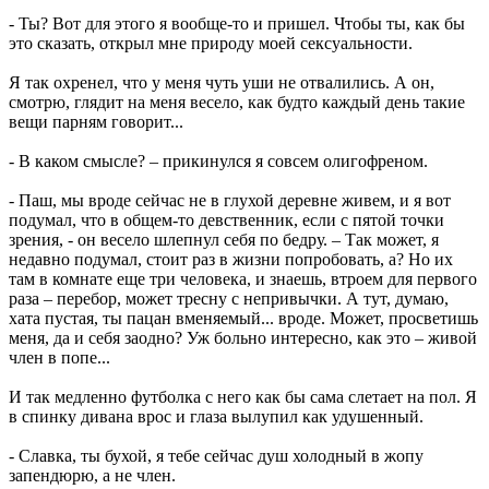
- Ты? Вот для этого я вообще-то и пришел. Чтобы ты, как бы
это сказать, открыл мне природу моей сексуальности.
Я так охренел, что у меня чуть уши не отвалились. А он,
смотрю, глядит на меня весело, как будто каждый день такие
вещи парням говорит...
- В каком смысле? – прикинулся я совсем олигофреном.
- Паш, мы вроде сейчас не в глухой деревне живем, и я вот
подумал, что в общем-то девственник, если с пятой точки
зрения, - он весело шлепнул себя по бедру. – Так может, я
недавно подумал, стоит раз в жизни попробовать, а? Но их
там в комнате еще три человека, и знаешь, втроем для первого
раза – перебор, может тресну с непривычки. А тут, думаю,
хата пустая, ты пацан вменяемый... вроде. Может, просветишь
меня, да и себя заодно? Уж больно интересно, как это – живой
член в попе...
И так медленно футболка с него как бы сама слетает на пол. Я
в спинку дивана врос и глаза вылупил как удушенный.
- Славка, ты бухой, я тебе сейчас душ холодный в жопу
запендюрю, а не член.