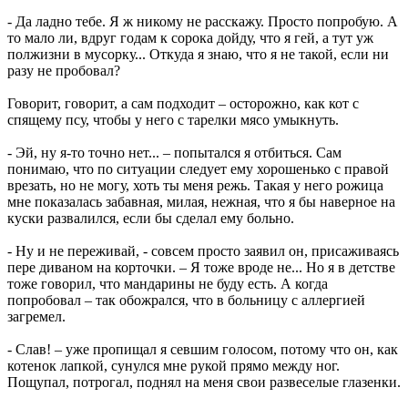
- Да ладно тебе. Я ж никому не расскажу. Просто попробую. А
то мало ли, вдруг годам к сорока дойду, что я гей, а тут уж
полжизни в мусорку... Откуда я знаю, что я не такой, если ни
разу не пробовал?
Говорит, говорит, а сам подходит – осторожно, как кот с
спящему псу, чтобы у него с тарелки мясо умыкнуть.
- Эй, ну я-то точно нет... – попытался я отбиться. Сам
понимаю, что по ситуации следует ему хорошенько с правой
врезать, но не могу, хоть ты меня режь. Такая у него рожица
мне показалась забавная, милая, нежная, что я бы наверное на
куски развалился, если бы сделал ему больно.
- Ну и не переживай, - совсем просто заявил он, присаживаясь
пере диваном на корточки. – Я тоже вроде не... Но я в детстве
тоже говорил, что мандарины не буду есть. А когда
попробовал – так обожрался, что в больницу с аллергией
загремел.
- Слав! – уже пропищал я севшим голосом, потому что он, как
котенок лапкой, сунулся мне рукой прямо между ног.
Пощупал, потрогал, поднял на меня свои развеселые глазенки.