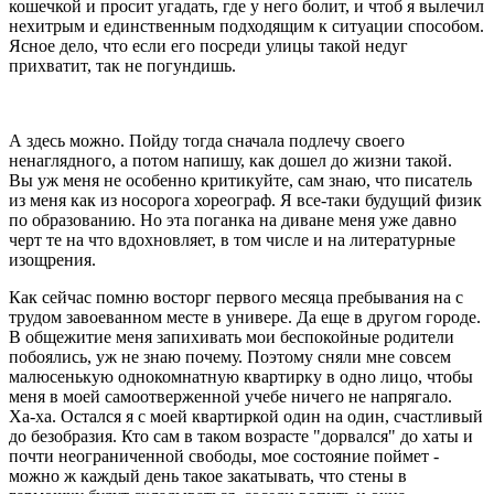
кошечкой и просит угадать, где у него болит, и чтоб я вылечил
нехитрым и единственным подходящим к ситуации способом.
Ясное дело, что если его посреди улицы такой недуг
прихватит, так не погундишь.
А здесь можно. Пойду тогда сначала подлечу своего
ненаглядного, а потом напишу, как дошел до жизни такой.
Вы уж меня не особенно критикуйте, сам знаю, что писатель
из меня как из носорога хореограф. Я все-таки будущий физик
по образованию. Но эта поганка на диване меня уже давно
черт те на что вдохновляет, в том числе и на литературные
изощрения.
Как сейчас помню восторг первого месяца пребывания на с
трудом завоеванном месте в универе. Да еще в другом городе.
В общежитие меня запихивать мои беспокойные родители
побоялись, уж не знаю почему. Поэтому сняли мне совсем
малюсенькую однокомнатную квартирку в одно лицо, чтобы
меня в моей самоотверженной учебе ничего не напрягало.
Ха-ха. Остался я с моей квартиркой один на один, счастливый
до безобразия. Кто сам в таком возрасте "дорвался" до хаты и
почти неограниченной свободы, мое состояние поймет -
можно ж каждый день такое закатывать, что стены в