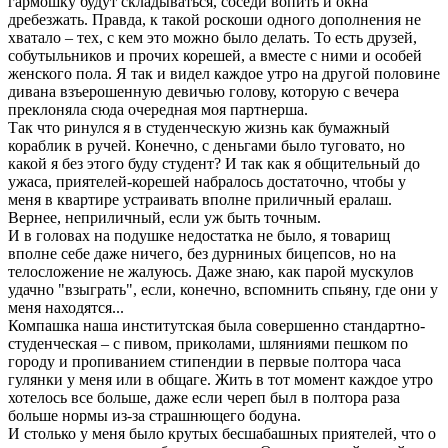
гармошку будут складываться, соседи вопить и окна
дребезжать. Правда, к такой роскоши одного дополнения не
хватало – тех, с кем это можно было делать. То есть друзей,
собутыльников и прочих корешей, а вместе с ними и особей
женского пола. Я так и видел каждое утро на другой половине
дивана взъерошенную девичью голову, которую с вечера
преклоняла сюда очередная моя партнерша.
Так что ринулся я в студенческую жизнь как бумажный
кораблик в ручей. Конечно, с деньгами было туговато, но
какой я без этого буду студент? И так как я общительный до
ужаса, приятелей-корешей набралось достаточно, чтобы у
меня в квартире устраивать вполне приличный ералаш.
Вернее, неприличный, если уж быть точным.
И в головах на подушке недостатка не было, я товарищ
вполне себе даже ничего, без дурниных бицепсов, но на
телосложение не жалуюсь. Даже знаю, как парой мускулов
удачно "взыграть", если, конечно, вспомнить спьяну, где они у
меня находятся...
Компашка наша институтская была совершенно стандартно-
студенческая – с пивом, приколами, шляниями пешком по
городу и пропиванием стипендии в первые полтора часа
гулянки у меня или в общаге. Жить в тот момент каждое утро
хотелось все больше, даже если череп был в полтора раза
больше нормы из-за страшнющего бодуна.
И столько у меня было крутых бесшабашных приятелей, что о