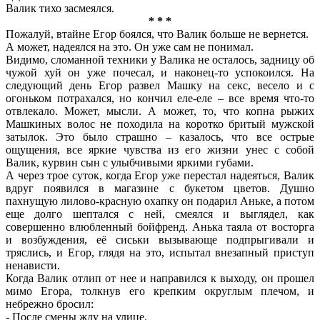
Валик тихо засмеялся.
* * *
Пожалуй, втайне Егор боялся, что Валик больше не вернется.
А может, надеялся на это. Он уже сам не понимал.
Видимо, сломанной техники у Валика не осталось, задницу об
чужой хуй он уже почесал, и наконец-то успокоился. На
следующий день Егор развел Машку на секс, весело и с
огоньком потрахался, но кончил еле-еле – все время что-то
отвлекало. Может, мысли. А может, то, что копна рыжих
Машкиных волос не походила на коротко бритый мужской
затылок. Это было страшно – казалось, что все острые
ощущения, все яркие чувства из его жизни унес с собой
Валик, курвин сын с улыбчивыми яркими губами.
А через трое суток, когда Егор уже перестал надеяться, Валик
вдруг появился в магазине с букетом цветов. Душно
пахнущую лилово-красную охапку он подарил Аньке, а потом
еще долго шептался с ней, смеялся и выглядел, как
совершенно влюбленный бойфренд. Анька таяла от восторга
и возбуждения, её сиськи вызывающе подпрыгивали и
тряслись, и Егор, глядя на это, испытал внезапный приступ
ненависти.
Когда Валик отлип от нее и направился к выходу, он прошел
мимо Егора, толкнув его крепким округлым плечом, и
небрежно бросил:
- После смены жду на улице.