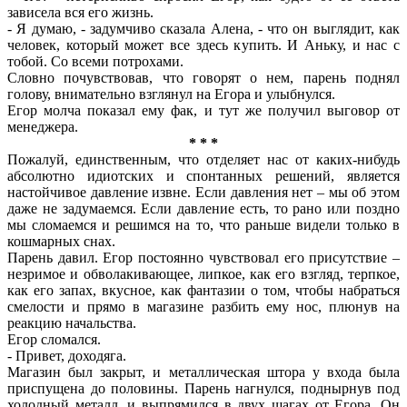
зависела вся его жизнь.
- Я думаю, - задумчиво сказала Алена, - что он выглядит, как
человек, который может все здесь купить. И Аньку, и нас с
тобой. Со всеми потрохами.
Словно почувствовав, что говорят о нем, парень поднял
голову, внимательно взглянул на Егора и улыбнулся.
Егор молча показал ему фак, и тут же получил выговор от
менеджера.
* * *
Пожалуй, единственным, что отделяет нас от каких-нибудь
абсолютно идиотских и спонтанных решений, является
настойчивое давление извне. Если давления нет – мы об этом
даже не задумаемся. Если давление есть, то рано или поздно
мы сломаемся и решимся на то, что раньше видели только в
кошмарных снах.
Парень давил. Егор постоянно чувствовал его присутствие –
незримое и обволакивающее, липкое, как его взгляд, терпкое,
как его запах, вкусное, как фантазии о том, чтобы набраться
смелости и прямо в магазине разбить ему нос, плюнув на
реакцию начальства.
Егор сломался.
- Привет, доходяга.
Магазин был закрыт, и металлическая штора у входа была
приспущена до половины. Парень нагнулся, поднырнув под
холодный металл, и выпрямился в двух шагах от Егора. Он