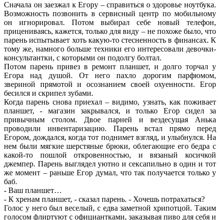
Сначала он заезжал к Егору – справиться о здоровье ноутбука.
Возможность позвонить в сервисный центр по мобильному
он игнорировал. Потом выбирал себе новый телефон,
прицениваясь, кажется, только для виду – не похоже было, что
парень испытывает хоть какую-то стесненность в финансах. К
тому же, намного больше техники его интересовали девочки-
консультантки, с которыми он подолгу болтал.
Потом парень привез в ремонт планшет, и долго торчал у
Егора над душой. От него пахло дорогим парфюмом,
звериной прямотой и осознанием своей охуенности. Егор
бесился и скрипел зубами.
Когда парень снова приехал – видимо, узнать, как поживает
планшет, - магазин закрывался, и только Егор сидел за
привычным столом. Двое парней и вездесущая Анька
проводили инвентаризацию. Парень встал прямо перед
Егором, дождался, когда тот поднимет взгляд, и улыбнулся. На
нем были мягкие шерстяные брюки, облегающие его бедра с
какой-то пошлой откровенностью, и вязаный косичкой
джемпер. Парень выглядел уютно и сексапильно в один и тот
же момент – раньше Егор думал, что так получается только у
баб.
- Ваш планшет…
- К хренам планшет, - сказал парень. - Хочешь потрахаться?
Голос у него был веселый, с едва заметной хрипотцой. Таким
голосом флиртуют с официантками, заказывая пиво для себя и