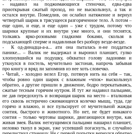
- надавил на поджимающиеся стеночки, едва-едва
приоткрывая сжатый проход, но не выскользнул, а так и
остался внутри. Помедлив, он ослабил натяжение и вернул
четвертый шарик в трясущееся разгоряченное тело. А потом –
еще один, и еще, и еще один – уже с трудом, потому что
шарики крупные и их внутри уже много, и они теснятся,
толкаясь ярко-розовыми гладкими боками, скользя в
подсыхающей сперме и надавливая без разбору везде-везде.
- К од-динадца-а-а... ати она пыталась н-не поддаться
панике... – Валик не выдержал и выронил планшет, гулко
хлопнувшийся на подушку, обхватил голову ладонями и
уткнулся в постель, мучительно застонав, напрочь забывая
про книгу и вряд ли запомнив из нее хоть словечко.
- Читай, - холодно велел Егор, потянув нить на себя – так,
чтобы ровно один шарик с влажным «чпок» выскользнул
обратно, а другие пришли в движение, бодро перекатываясь,
сжатые тесным горячим нутром. И тут же надавил пальцами,
не дав передохнуть и возвращая шарик на место – вталкивая
его сквозь истерично сжимающееся колечко мышц, туда, где
горячо и влажно, и все пульсирует от мучительной жажды
соития, быстрого и животного. Но нет, не будет никакого
соития – только чертовы шарики, двигающиеся внутри, как
живая змея. Валик негнущимися пальцами нашарил планшет,
неловко ткнул в экран, уже успевший погаснуть, и случайно
перелистнул страницу. Не с первой попытки вернулся обратно