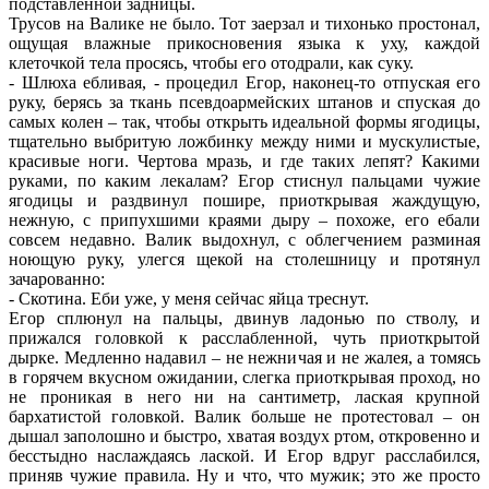
подставленной задницы.
Трусов на Валике не было. Тот заерзал и тихонько простонал,
ощущая влажные прикосновения языка к уху, каждой
клеточкой тела просясь, чтобы его отодрали, как суку.
- Шлюха ебливая, - процедил Егор, наконец-то отпуская его
руку, берясь за ткань псевдоармейских штанов и спуская до
самых колен – так, чтобы открыть идеальной формы ягодицы,
тщательно выбритую ложбинку между ними и мускулистые,
красивые ноги. Чертова мразь, и где таких лепят? Какими
руками, по каким лекалам? Егор стиснул пальцами чужие
ягодицы и раздвинул пошире, приоткрывая жаждущую,
нежную, с припухшими краями дыру – похоже, его ебали
совсем недавно. Валик выдохнул, с облегчением разминая
ноющую руку, улегся щекой на столешницу и протянул
зачарованно:
- Скотина. Еби уже, у меня сейчас яйца треснут.
Егор сплюнул на пальцы, двинув ладонью по стволу, и
прижался головкой к расслабленной, чуть приоткрытой
дырке. Медленно надавил – не нежничая и не жалея, а томясь
в горячем вкусном ожидании, слегка приоткрывая проход, но
не проникая в него ни на сантиметр, лаская крупной
бархатистой головкой. Валик больше не протестовал – он
дышал заполошно и быстро, хватая воздух ртом, откровенно и
бесстыдно наслаждаясь лаской. И Егор вдруг расслабился,
приняв чужие правила. Ну и что, что мужик; это же просто