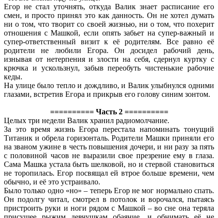
Егор не стал уточнять, откуда Валик знает расписание его
смен, и просто принял это как данность. Он не хотел думать
ни о том, что творит со своей жизнью, ни о том, что похерит
отношения с Машкой, если опять забьет на супер-важный и
супер-ответственный визит к её родителям. Все равно её
родители не любили Егора. Он досидел рабочий день,
изнывая от нетерпения и злости на себя, сдернул куртку с
крючка и ускользнул, забыв переобуть чистенькие рабочие
кеды.
На улице было тепло и дождливо, и Валик улыбнулся одними
глазами, встретив Егора и прикрыв его голову синим зонтом.
========== Часть 2 ==========
Целых три недели Валик хранил радиомолчание.
За это время жизнь Егора перестала напоминать тонущий
Титаник и обрела горизонталь. Родители Машки приняли его
на званом ужине в честь повышения дочери, и ни разу за пять
с половиной часов не выразили свое презрение ему в глаза.
Сама Машка устала быть шелковой, но и стервой становиться
не торопилась. Егор посвящал ей втрое больше времени, чем
обычно, и её это устраивало.
Было только одно «но» – теперь Егор не мог нормально спать.
Он подолгу читал, смотрел в потолок и ворочался, пытаясь
пристроить руки и ноги рядом с Машкой – во сне она теряла
присущее рыжим девчушкам обаяние, и обнимать её не