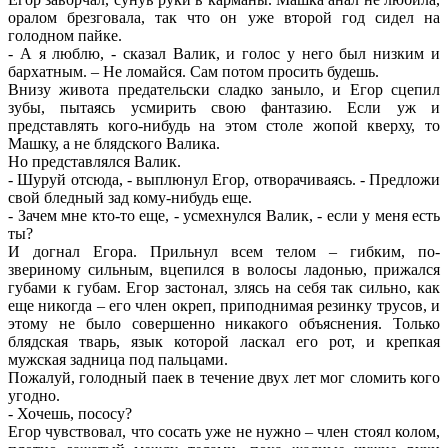
оралом брезговала, так что он уже второй год сидел на
голодном пайке.
- А я люблю, - сказал Валик, и голос у него был низким и
бархатным. – Не ломайся. Сам потом просить будешь.
Внизу живота предательски сладко заныло, и Егор сцепил
зубы, пытаясь усмирить свою фантазию. Если уж и
представлять кого-нибудь на этом столе жопой кверху, то
Машку, а не блядского Валика.
Но представлялся Валик.
- Шуруй отсюда, - выплюнул Егор, отворачиваясь. - Предложи
свой бледный зад кому-нибудь еще.
- Зачем мне кто-то еще, - усмехнулся Валик, - если у меня есть
ты?
И догнал Егора. Прильнул всем телом – гибким, по-
звериному сильным, вцепился в волосы ладонью, прижался
губами к губам. Егор застонал, злясь на себя так сильно, как
еще никогда – его член окреп, приподнимая резинку трусов, и
этому не было совершенно никакого объяснения. Только
блядская тварь, язык которой ласкал его рот, и крепкая
мужская задница под пальцами.
Пожалуй, голодный паек в течение двух лет мог сломить кого
угодно.
- Хочешь, пососу?
Егор чувствовал, что сосать уже не нужно – член стоял колом,