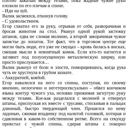
плотно зажатый между телами, пока жадные чужие руки
елозили по его плечам и спине.
- Иди на хуй.
Валик засмеялся, откинув голову.
- С удовольствием.
Егор схватил его за руку, отрывая от себя, разворачивая и
бросая животом на стол. Рванул одной рукой застежку
штанов, едва не сломав молнию, а второй заворачивая чужое
запястье до лопаток. Тот факт, что в торговом центре еще
могли быть люди, его уже не смущал – кровь билась в висках,
смешав мысли в невнятный комок. Если кто-то нагнется и
заглянет под полуопущенную металлическую ширму, или
просто прислушается…
Валик рыкнул от боли и злости, поморщившись, когда рука
чуть не хрустнула в грубом захвате.
- Аккуратней, ковбой.
Егор навалился на него со спины, поступая, по своему
мнению, нелогично и негетеросексуально – обвел кончиком
языка контур чужого уха, неловко прижимая загнутую руку
между телами. Кое-как разделался с молнией и отвернул
штаны, приспуская их вместе с трусами, стискивая в пальцах
длинный, быстро твердеющий член. Прошелся по нему
ладонью, сжимая впадинку под налитой головкой, потирая и
сдавливая в каком-то собственном ритме. Всего на секунду
привстал с чужой спины, сдирая штаны с покорно