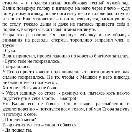
стиснув – и подался назад, освобождая тесный чужой зад.
Валик повернул голову и взглянул на него через плечо – судя
по мутному взгляду, после оргазма у него в голове было пусто
и звонко. Еще мгновение – и он перевернулся, раскинувшись
по столу, тяжело дыша и даже не пытаясь привести себя в
порядок, вытереться, хотя бы штаны натянуть.
Егора это разозлило. Он одернул рубашку и, не обращая
внимания на разводы спермы, торопливо заправил член в
трусы.
- Сука.
Валик привстал, провел ладонью по коротко бритому затылку.
- Будто тебе не понравилось.
Понравилось.
У Егора просто колени подкашивались от осознания того, как
сильно понравилось. Не то, чтобы с Машкой у него никогда
не было ничего похожего…
Хотя нет. Все-таки не было.
- Убрал задницу со стола, - рявкнул он, пытаясь хоть как-то
подстегнуть в себе злость. – Быстро!
Но Валик его не боялся. Он выглядел расслабленно и
удовлетворенно – потянулся всем телом, поймал Егора за руку
и потянул к себе.
- Поцелуй меня?
Егор отпихнул его – словно обжегся.
- Да пошел ты.