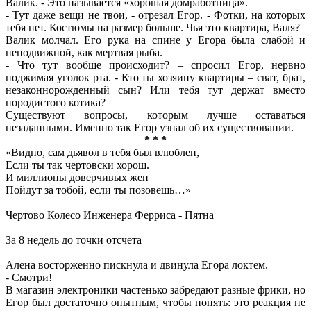
Валик. - Это называется «хорошая домработница».
- Тут даже вещи не твои, - отрезал Егор. - Фотки, на которых
тебя нет. Костюмы на размер больше. Чья это квартира, Валя?
Валик молчал. Его рука на спине у Егора была слабой и
неподвижной, как мертвая рыба.
- Что тут вообще происходит? – спросил Егор, нервно
поджимая уголок рта. - Кто ты хозяину квартиры – сват, брат,
незаконнорожденный сын? Или тебя тут держат вместо
породистого котика?
Существуют вопросы, которым лучше оставаться
незаданными. Именно так Егор узнал об их существовании.
* * *
«Видно, сам дьявол в тебя был влюблен,
Если ты так чертовски хорош.
И миллионы доверчивых жен
Пойдут за тобой, если ты позовешь…»
Чертово Колесо Инженера Ферриса - Пятна
За 8 недель до точки отсчета
Алена восторженно пискнула и двинула Егора локтем.
- Смотри!
В магазин электроники частенько забредают разные фрики, но
Егор был достаточно опытным, чтобы понять: это реакция не