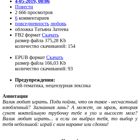
4-05-2019, 08:06
Повести
2 666 просмотров
6
комментариев
повседневность
любовь
обложка Татьяна Затеева
FB2 формат
Скачать
размер файла 375,28 Kb
количество cкачиваний: 154
EPUB формат
Скачать
размер файла 166,03 Kb
количество cкачиваний: 93
Предупреждения:
гей-тематика, нецензурная лексика
Аннотация
Валик любит играть. Поди пойми, что он такое - несчастный
влюбленный? Загнанная лань? А может, он мразь, которая
сунет коктейльную трубочку тебе в ухо и высосет мозг?
Валик любит играть... и если он выбрал тебя, то выбор у
тебя небольшой: играй с ним наравне или сдохни!