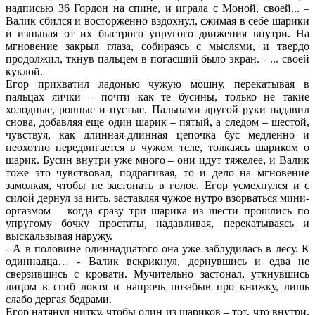
надписью 36 Гордон на спине, и играла с Моной, своей... –
Валик сбился и восторженно вздохнул, сжимая в себе шарики
и изнывая от их быстрого упругого движения внутри. На
мгновение закрыл глаза, собираясь с мыслями, и твердо
продолжил, ткнув пальцем в погасший было экран. - ... своей
куклой.
Егор прихватил ладонью чужую мошну, перекатывая в
пальцах яички – почти как те бусины, только не такие
холодные, ровные и пустые. Пальцами другой руки надавил
снова, добавляя еще один шарик – пятый, а следом – шестой,
чувствуя, как длинная-длинная цепочка бус медленно и
неохотно передвигается в чужом теле, толкаясь шариком о
шарик. Бусин внутри уже много – они идут тяжелее, и Валик
тоже это чувствовал, подрагивая, то и дело на мгновение
замолкая, чтобы не застонать в голос. Егор усмехнулся и с
силой дернул за нить, заставляя чужое нутро взорваться мини-
оргазмом – когда сразу три шарика из шести прошлись по
упругому бочку простаты, надавливая, перекатываясь и
выскальзывая наружу.
- А в половине одиннадцатого она уже заблудилась в лесу. К
одиннадца… - Валик вскрикнул, дернувшись и едва не
сверзившись с кровати. Мучительно застонал, уткнувшись
лицом в сгиб локтя и напрочь позабыв про книжку, лишь
слабо дергая бедрами.
Егор натянул нитку, чтобы один из шариков – тот, что внутри,