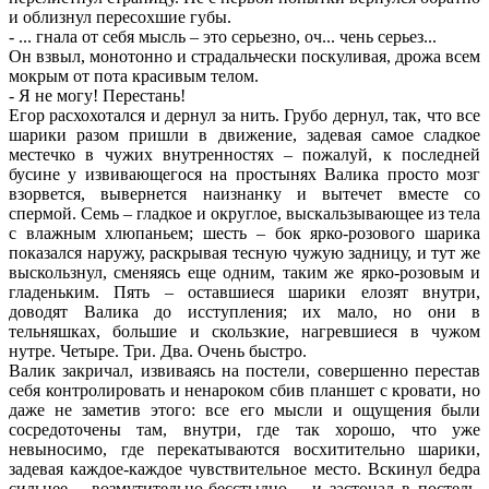
и облизнул пересохшие губы.
- ... гнала от себя мысль – это серьезно, оч... чень серьез...
Он взвыл, монотонно и страдальчески поскуливая, дрожа всем
мокрым от пота красивым телом.
- Я не могу! Перестань!
Егор расхохотался и дернул за нить. Грубо дернул, так, что все
шарики разом пришли в движение, задевая самое сладкое
местечко в чужих внутренностях – пожалуй, к последней
бусине у извивающегося на простынях Валика просто мозг
взорвется, вывернется наизнанку и вытечет вместе со
спермой. Семь – гладкое и округлое, выскальзывающее из тела
с влажным хлюпаньем; шесть – бок ярко-розового шарика
показался наружу, раскрывая тесную чужую задницу, и тут же
выскользнул, сменяясь еще одним, таким же ярко-розовым и
гладеньким. Пять – оставшиеся шарики елозят внутри,
доводят Валика до исступления; их мало, но они в
тельняшках, большие и скользкие, нагревшиеся в чужом
нутре. Четыре. Три. Два. Очень быстро.
Валик закричал, извиваясь на постели, совершенно перестав
себя контролировать и ненароком сбив планшет с кровати, но
даже не заметив этого: все его мысли и ощущения были
сосредоточены там, внутри, где так хорошо, что уже
невыносимо, где перекатываются восхитительно шарики,
задевая каждое-каждое чувствительное место. Вскинул бедра
сильнее – возмутительно-бесстыдно, - и застонал в постель,