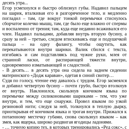
десять утра...
Егор усмехнулся и быстро облизнул губы. Надавил пальцем
на шарик, вталкивая его в разгоряченное тело, и медленно
погладил – там, где вокруг тонкой перемычки стиснулось
сборчатое колечко мышц, там, где было еще влажно от спермы
и воспаленно от трения; там, куда еще недавно всаживался его
член. Надавил пальцами, добавляя внутрь вторую бусину, а
сразу за ней – третью, следом втискиваясь еще и подушечкой
пальца – на одну фалангу, чтобы ощутить, как
перекатываются внутри шарики. Валик сбился с текста,
изгибаясь и сам подставляясь под чужие руки, млея от
странной ласки, от распирающей тяжести внутри,
одновременно изматывающей и сладостной.
- В десять… в десять утра она сидела на заднем сидении
материнского «Додж караван», одетая в синий свитер…
Судя по голосу, чтение ему давалось с трудом. Егор засмеялся
и добавил четвертую бусину – почти грубо, быстро втолкнув
ее внутрь. Наклонился, скользнув кончиком языка по
перемычке между силиконовыми шариками – тем, что уже
внутри, и тем, что еще снаружи. Провел языком по узкой
резиновой нити; следуя за ней, толкнулся в теплую дырку,
приоткрывая её кончиком языка и трогая внутри. Прижался к
потаенному местечку губами, снова скользнул языком – как
змея, как ящерка, широко раздвигая ягодицы ладонями.
- … точную копию тех, в которых тренировались «Ред сокс», с