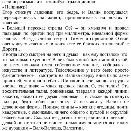
если переосмыслить что-нибудь традиционное…
- Например?
Егор стиснул ладонями его бедра, и Валик послушался,
переворачиваясь на живот, приподнимаясь на локтях и
коленях.
- Вольный пересказ страны Оз? – он хмыкнул и провел
пальцами по бритой под три миллиметра, идеальной формы
голове. - Всегда считал замут с Тимом и спрятанной Озмой
очень двусмысленным в контексте ее близких отношений с
Дороти…
Иногда Егор смотрел на него и думал – как ему досталось что-
то настолько охуенное? Валик был умной начитанной сукой,
по всем поводам имел собственное мнение, разбирался в
искусстве и литературе. Телосложение у него было просто
фантастическое – смотреть на Валика сверху вниз было даже
приятней, чем просто ебать. Широкие плечи, мощная грудная
клетка, еще ниже – узкая крепкая талия. О, эта талия! Эта
восхитительная талия, ровненькая, твердая в каждой линии;
кажется, обхвати её двумя ладонями – и сможешь сомкнуть
пальцы, будто обнял девчонку. И все-таки у Валика не
девчоночьи формы. Пониже спины – крепкие ягодицы, почти
квадратные, с ямочками, ничего общего с пухлой и округлой
бабьей жопой. Сколько не дразни и не сравнивай с девкой –
девкой он от этого не станет, только имя останется все таким
же дурацким – Валя-Валюша, Валентин.