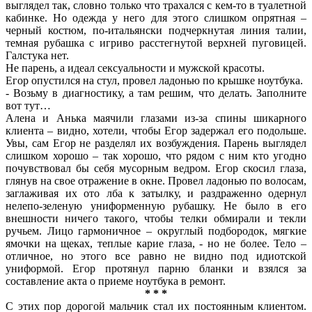
выглядел так, словно только что трахался с кем-то в туалетной
кабинке. Но одежда у него для этого слишком опрятная –
черный костюм, по-итальянски подчеркнутая линия талии,
темная рубашка с игриво расстегнутой верхней пуговицей.
Галстука нет.
Не парень, а идеал сексуальности и мужской красоты.
Егор опустился на стул, провел ладонью по крышке ноутбука.
- Возьму в диагностику, а там решим, что делать. Заполните
вот тут…
Алена и Анька маячили глазами из-за спины шикарного
клиента – видно, хотели, чтобы Егор задержал его подольше.
Увы, сам Егор не разделял их возбуждения. Парень выглядел
слишком хорошо – так хорошо, что рядом с ним кто угодно
почувствовал бы себя мусорным ведром. Егор скосил глаза,
глянув на свое отражение в окне. Провел ладонью по волосам,
заглаживая их ото лба к затылку, и раздраженно одернул
нелепо-зеленую униформенную рубашку. Не было в его
внешности ничего такого, чтобы телки обмирали и текли
ручьем. Лицо гармоничное – округлый подбородок, мягкие
ямочки на щеках, теплые карие глаза, - но не более. Тело –
отличное, но этого все равно не видно под идиотской
униформой. Егор протянул парню бланки и взялся за
составление акта о приеме ноутбука в ремонт.
* * *
С этих пор дорогой мальчик стал их постоянным клиентом.