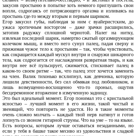
закусив простыню в попытке хоть немного приглушить свои
вопли, содрогаясь от потрясающего оргазма и изливаясь на
простынь где-то между вторым и первым шариком.
Егор закусил губы, наблюдая за ним с вуайеристским, до
ужаса эротичным восторгом – даже зрачки расширились,
затопив радужку сплошной чернотой. Налег на нитку,
извлекая последний шарик, намертво сжатый оргазмирующим
колечком мышц, и вместо него сунул палец, падая сверху и
прижимая чужое тело к простыням – так, чтобы чувствовать,
как сокращается каждый мускул внутри и снаружи шикарного
тела, как содрогается от наслаждения развратная тварь, и как
внутри нее всё пульсирует, сжимается, стискивает палец в
каком-то своем ритме – так, что палец этот хочется заменить
на член. Валик тихонько всхлипнул, как девчонка, которую
лишили девственности, без сил обмякая под любовником, и
лишь возмущенно-восхищенно что-то проныл, ощутив
бесцеремонное вторжение в измученную задницу.
Это был идеальный момент. Егор понимал это с кристальной
ясностью – лучший момент в его жизни, такой чистый и
звенящий, что повторить не удастся. Но в такие моменты
очень сложно молчать – каждый твой нерв натянут и готов
лопнуть со звоном гитарной струны. Что на уме – то на языке.
Есть вопросы, которым лучше оставаться незаданными, но
если у тебя в башке такое месиво из удовольствия и сладкой