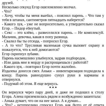
друзей.
Несколько секунд Егор ошеломленно молчал.
- Что?
- Хочу, чтобы ты меня выебал, - пояснил парень. - Что там у
тебя в штанах, сантиметров пятнадцать наберется?
- Какого хуя, - уже не вопросительно, а утвердительно сказал
Егор. – Пидор ебнутый.
- Секс – это клёво, - развеселился парень. – Не комплексуй.
Мальчик, девочка, какая в попу разница.
- Свалил бы ты отсюда, - попросил Егор.
- А то что? Трусливая маленькая сучка вызовет охрану и
пожалуется, что к ней домогаются?
Егор скрипнул зубами.
Парень насмешливо улыбнулся, задрав подбородок.
- Или дашь мне в морду и распрощаешься с работой?
- Какого хуя, - повторил Егор почти жалобно.
Издалека донесся смех Аньки – инвентаризация подходила к
концу. Парень равнодушно сунул руки в карманы и
отвернулся.
- Подумай об этом. Я еще вернусь.
* * *
Он вернулся через пару дней, и даже не подошел к столу
Егора. Алена приземлилась рядом и возбужденно зашептала:
- Анька думает, что он на нее запал. А я думаю...
- Что? - нетерпеливо спросил Егор, как будто от её ответа