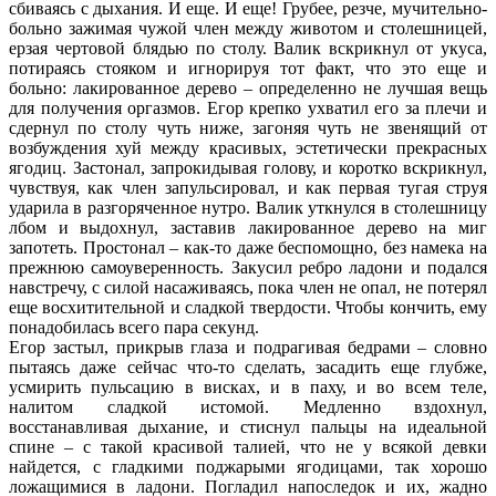
сбиваясь с дыхания. И еще. И еще! Грубее, резче, мучительно-
больно зажимая чужой член между животом и столешницей,
ерзая чертовой блядью по столу. Валик вскрикнул от укуса,
потираясь стояком и игнорируя тот факт, что это еще и
больно: лакированное дерево – определенно не лучшая вещь
для получения оргазмов. Егор крепко ухватил его за плечи и
сдернул по столу чуть ниже, загоняя чуть не звенящий от
возбуждения хуй между красивых, эстетически прекрасных
ягодиц. Застонал, запрокидывая голову, и коротко вскрикнул,
чувствуя, как член запульсировал, и как первая тугая струя
ударила в разгоряченное нутро. Валик уткнулся в столешницу
лбом и выдохнул, заставив лакированное дерево на миг
запотеть. Простонал – как-то даже беспомощно, без намека на
прежнюю самоуверенность. Закусил ребро ладони и подался
навстречу, с силой насаживаясь, пока член не опал, не потерял
еще восхитительной и сладкой твердости. Чтобы кончить, ему
понадобилась всего пара секунд.
Егор застыл, прикрыв глаза и подрагивая бедрами – словно
пытаясь даже сейчас что-то сделать, засадить еще глубже,
усмирить пульсацию в висках, и в паху, и во всем теле,
налитом сладкой истомой. Медленно вздохнул,
восстанавливая дыхание, и стиснул пальцы на идеальной
спине – с такой красивой талией, что не у всякой девки
найдется, с гладкими поджарыми ягодицами, так хорошо
ложащимися в ладони. Погладил напоследок и их, жадно