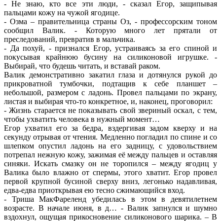
- Не знаю, кто все эти люди, - сказал Егор, защипывая
пальцами кожу на чужой ягодице.
- Озма – правительница страны Оз, - профессорским тоном
сообщил Валик. - Которую много лет прятали от
преследований, превратив в мальчика.
- Да похуй, - признался Егор, устраиваясь за его спиной и
покусывая крайнюю бусину на силиконовой игрушке. -
Выбирай, что будешь читать, и вставай раком.
Валик демонстративно закатил глаза и дотянулся рукой до
прикроватной тумбочки, подтащив к себе планшет –
небольшой, размером с ладонь. Провел пальцами по экрану,
листая и выбирая что-то конкретное, и, наконец, проговорил:
- Жизнь старается не показывать свой звериный оскал, с тем,
чтобы ухватить человека в нужный момент…
Егор ухватил его за бедра, вздергивая задом кверху и на
секунду отрывая от чтения. Медленно погладил по спине и со
шлепком опустил ладонь на его задницу, с удовольствием
потрепал нежную кожу, зажимая её между пальцев и оставляя
синяки. Искать смазку он не торопился – между ягодиц у
Валика было влажно от спермы, этого хватит. Егор провел
первой крупной бусиной сверху вниз, легонько надавливая,
едва-едва приоткрывая ею тесно сжимающийся вход.
- Триша МакФареленд убедилась в этом в девятилетнем
возрасте. В начале июня, в д… - Валик запнулся и шумно
вздохнул, ощущая прикосновение силиконового шарика. – В