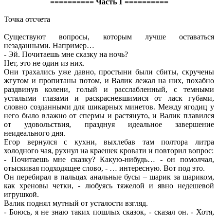
========== Часть 1 ==========
Точка отсчета
Существуют вопросы, которым лучше оставаться
незаданными. Например…
- Эй. Почитаешь мне сказку на ночь?
Нет, это не один из них.
Они трахались уже давно, простыни были сбиты, скручены
жгутом и пропитаны потом, и Валик лежал на них, похабно
раздвинув колени, голый и расслабленный, с темными
усталыми глазами и раскрасневшимися от ласк губами,
словно созданными для шикарных минетов. Между ягодиц у
него было влажно от спермы и растянуто, и Валик плавился
от удовольствия, празднуя идеальное завершение
неидеального дня.
Егор вернулся с кухни, выхлебав там полтора литра
холодного чая, рухнул на краешек кровати и повторил вопрос:
- Почитаешь мне сказку? Какую-нибудь… - он помолчал,
отыскивая подходящее слово, - … интересную. Вот под это.
Он перебирал в пальцах анальные бусы – шарик за шариком,
как хреновы четки, - любуясь тяжелой и явно недешевой
игрушкой.
Валик поднял мутный от усталости взгляд.
- Боюсь, я не знаю таких пошлых сказок, - сказал он. - Хотя,