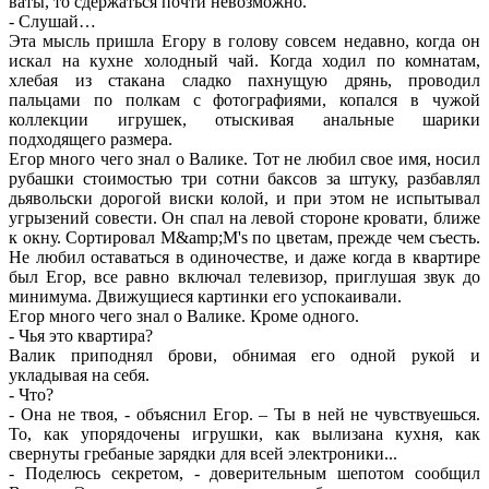
ваты, то сдержаться почти невозможно.
- Слушай…
Эта мысль пришла Егору в голову совсем недавно, когда он
искал на кухне холодный чай. Когда ходил по комнатам,
хлебая из стакана сладко пахнущую дрянь, проводил
пальцами по полкам с фотографиями, копался в чужой
коллекции игрушек, отыскивая анальные шарики
подходящего размера.
Егор много чего знал о Валике. Тот не любил свое имя, носил
рубашки стоимостью три сотни баксов за штуку, разбавлял
дьявольски дорогой виски колой, и при этом не испытывал
угрызений совести. Он спал на левой стороне кровати, ближе
к окну. Сортировал M&amp;M's по цветам, прежде чем съесть.
Не любил оставаться в одиночестве, и даже когда в квартире
был Егор, все равно включал телевизор, приглушая звук до
минимума. Движущиеся картинки его успокаивали.
Егор много чего знал о Валике. Кроме одного.
- Чья это квартира?
Валик приподнял брови, обнимая его одной рукой и
укладывая на себя.
- Что?
- Она не твоя, - объяснил Егор. – Ты в ней не чувствуешься.
То, как упорядочены игрушки, как вылизана кухня, как
свернуты гребаные зарядки для всей электроники...
- Поделюсь секретом, - доверительным шепотом сообщил