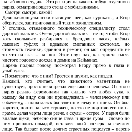
на забавного чудика. Это реакция на какого-нибудь охуенного
парня, осматривающего стенд с мобильниками.
- Смотри-смотри, какой!
Девочки-консультантки вытянули шеи, как сурикаты, и Егор
обернулся, заинтригованный таким оживлением.
У столика, отведенного техническому специалисту, стоял
дорогой мальчик. Очень дорогой мальчик – не то, чтобы Егор
хоть сколько-то разбирался в брендовых часах, клёвых
лаковых туфлях и идеально сметанных костюмах, но
стоимость техники, сданной в ремонт, он мог определить не
то что на глаз – на нюх. Этот ноут пах, как триста тысяч
чистого годового дохода и домик на Кайманах.
Парень поднял голову, посмотрел Егору прямо в глаза и
улыбнулся.
- Посмотрите, что с ним? Греется и шумит, как пиздец.
Каждый, кто считает, что животного магнетизма не
существует, просто не встречал еще такого человека. От этого
парня разило феромонами так сильно, что любая сука, к
какому бы виду она ни принадлежала – человеческому или
собачьему, - попыталась бы залезть к нему в штаны. Он был
коротко, почти налысо стрижен, но это не портило его ни на
грамм, делая черты лица резче, а скулы – острее. У парня были
впалые щеки, небесно-синие глаза и яркие губы – словно по
ним прошлись помадой, оставляя алый росчерк на светлом
лице. Так бывает после долгих страстных поцелуев – парень