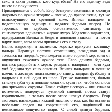
секс, и какая разница, кого куда ебать? На его задницу ведь
никто не покушается.
Примирившись с собой, Егор беззвучно засмеялся и хлопнул
ладонью по чужой ягодице – звонко, до яркого пятна, тут же
вспыхнувшего на кремовой коже. Впился пальцами в
подставленную задницу и подался бедрами вперед. Не
торопясь, но глубоко, основательно, сантиметр за
сантиметром вдвигаясь в жаркое нутро. Медленно задвигался,
придерживая Валика за бедра и довольно вздыхая – а потом
вдруг налег, всем весом прижимая его к столу.
Валик вздрогнул и засмеялся, коротко прикусив костяшку
пальца. Царапнул ногтями столешницу, вскидывая зад и
толкаясь на твердый, умопомрачительно горячий хер, млея от
ощущения тяжелого чужого тела. Егор двинул бедрами,
пытаясь раздолбать к херам, раскрыть, надорвать - хотя куда
уж! Задница тут явно опытная. Впился пальцами в мощные
плечи, в жесткую подставленную спину, задирая футболку и
надрывая в ней один из швов. Тут же наклонился, больно
стиснув зубы чуть повыше лопатки, кусая так, чтобы осталось
два ярко-алых окружья. Такие сойдут нескоро – они сначала
потемнеют, подернутся туманной синевой, потом станут
коричневыми, а только после этого начнут бледнеть. Егор
застонал, наслаждаясь каждой мыслью о том, как бы оставить
побольше следов на совратившей его, подбившей на
немыслимое кощунство твари. С силой двинул бедрами,