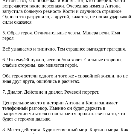
Антон - тот, кто пообещал и Костя - тот, кто поверил. Часто
встречаются такие персонажи. Очередная измена Антона
запустила больную ревность Кости и случилось страшное.
Одного это разрушило, а другой, кажется, не понял удар какой
силы оказался.
5. Образ героя. Отличительные черты. Манера речи. Имя
героя.
Всё узнаваемо и типично. Тем страшнее выглядит трагедия.
6. Что ему/ей нужно, чего он/она хочет. Сильные стороны,
слабые стороны, как меняется герой.
Оба героя хотели одного и того же - спокойной жизни, но не
зная друг друга, ошиблись в расчетах.
7. Диалог. Действие и диалог. Речевой портрет.
Центральное место в истории Антона и Кости занимает
телефонный разговор. Именно он будет держать в
напряжении читателя и постарается пролить свет на то, что
будет с героями дальше.
8. Место действия. Художественный мир. Картина мира. Как