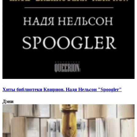
Хиты библиотеки Квирион. Надя Нельсон "Spoogler"
Дэни