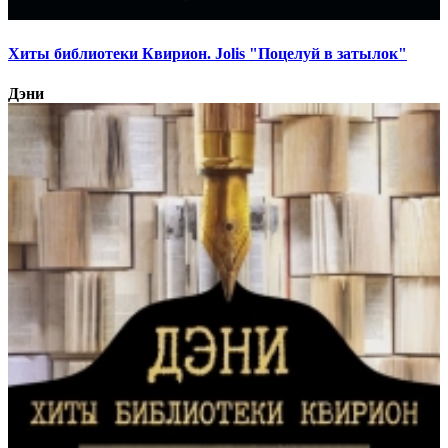
Хиты библиотеки Квирион. Jolis "Поцелуй в затылок"
Дэни