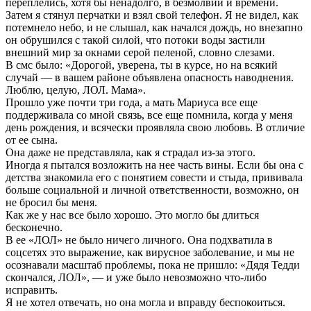
переплелись, хотя бы ненадолго, в безмолвии и времени.
Затем я стянул перчатки и взял свой телефон. Я не видел, как
потемнело небо, и не слышал, как начался дождь, но внезапно
он обрушился с такой силой, что потоки воды застили
внешний мир за окнами серой пеленой, словно слезами.
В смс было: «Дорогой, уверена, ты в курсе, но на всякий
случай — в вашем районе объявлена опасность наводнения.
Люблю, целую, ЛОЛ. Мама».
Прошло уже почти три года, а мать Мариуса все еще
поддерживала со мной связь, все еще помнила, когда у меня
день рождения, и всячески проявляла свою любовь. В отличие
от ее сына.
Она даже не представляла, как я страдал из-за этого.
Иногда я пытался возложить на нее часть вины. Если бы она с
детства знакомила его с понятием совести и стыда, прививала
больше социальной и личной ответственности, возможно, он
не бросил бы меня.
Как же у нас все было хорошо. Это могло бы длиться
бесконечно.
В ее «ЛОЛ» не было ничего личного. Она подхватила в
соцсетях это выражение, как вирусное заболевание, и мы не
осознавали масштаб проблемы, пока не пришло: «Дядя Тедди
скончался, ЛОЛ», — и уже было невозможно что-либо
исправить.
Я не хотел отвечать, но она могла и вправду беспокоиться.