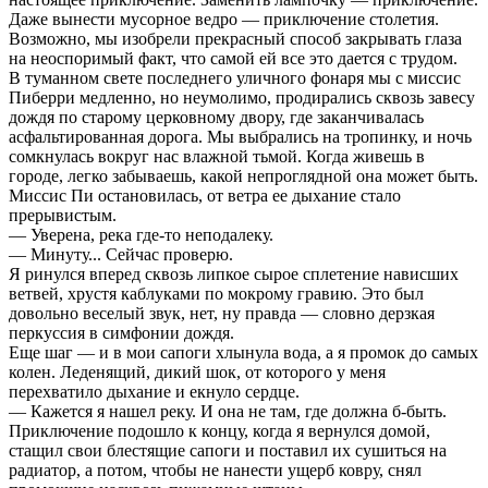
Даже вынести мусорное ведро — приключение столетия.
Возможно, мы изобрели прекрасный способ закрывать глаза
на неоспоримый факт, что самой ей все это дается с трудом.
В туманном свете последнего уличного фонаря мы с миссис
Пиберри медленно, но неумолимо, продирались сквозь завесу
дождя по старому церковному двору, где заканчивалась
асфальтированная дорога. Мы выбрались на тропинку, и ночь
сомкнулась вокруг нас влажной тьмой. Когда живешь в
городе, легко забываешь, какой непроглядной она может быть.
Миссис Пи остановилась, от ветра ее дыхание стало
прерывистым.
— Уверена, река где-то неподалеку.
— Минуту... Сейчас проверю.
Я ринулся вперед сквозь липкое сырое сплетение нависших
ветвей, хрустя каблуками по мокрому гравию. Это был
довольно веселый звук, нет, ну правда — словно дерзкая
перкуссия в симфонии дождя.
Еще шаг — и в мои сапоги хлынула вода, а я промок до самых
колен. Леденящий, дикий шок, от которого у меня
перехватило дыхание и екнуло сердце.
— Кажется я нашел реку. И она не там, где должна б-быть.
Приключение подошло к концу, когда я вернулся домой,
стащил свои блестящие сапоги и поставил их сушиться на
радиатор, а потом, чтобы не нанести ущерб ковру, снял