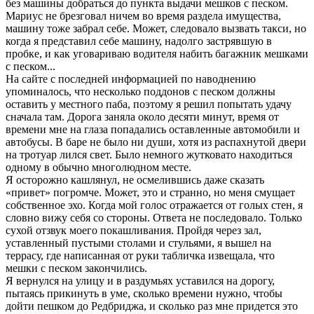
без машины добраться до пункта выдачи мешков с песком.
Мариус не брезговал ничем во время раздела имущества,
машину тоже забрал себе. Может, следовало вызвать такси, но
когда я представил себе машину, надолго застрявшую в
пробке, и как уговариваю водителя набить багажник мешками
с песком...
На сайте с последней информацией по наводнению
упоминалось, что несколько поддонов с песком должны
оставить у местного паба, поэтому я решил попытать удачу
сначала там. Дорога заняла около десяти минут, время от
времени мне на глаза попадались оставленные автомобили и
автобусы. В баре не было ни души, хотя из распахнутой двери
на тротуар лился свет. Было немного жутковато находиться
одному в обычно многолюдном месте.
Я осторожно кашлянул, не осмелившись даже сказать
«привет» погромче. Может, это и странно, но меня смущает
собственное эхо. Когда мой голос отражается от голых стен, я
словно вижу себя со стороны. Ответа не последовало. Только
сухой отзвук моего покашливания. Пройдя через зал,
уставленный пустыми столами и стульями, я вышел на
террасу, где написанная от руки табличка извещала, что
мешки с песком закончились.
Я вернулся на улицу и в раздумьях уставился на дорогу,
пытаясь прикинуть в уме, сколько времени нужно, чтобы
дойти пешком до Редбриджа, и сколько раз мне придется это