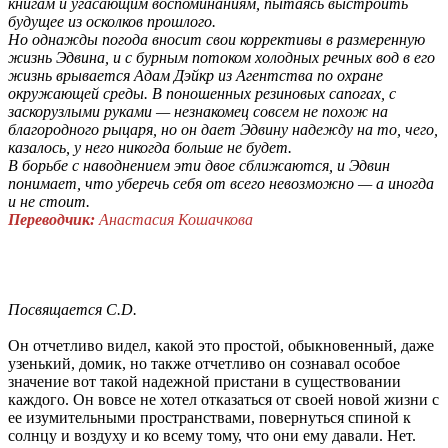
книгам и угасающим воспоминаниям, пытаясь выстроить
будущее из осколков прошлого.
Но однажды погода вносит свои коррективы в размеренную
жизнь Эдвина, и с бурным потоком холодных речных вод в его
жизнь врывается Адам Дэйкр из Агентства по охране
окружающей среды. В поношенных резиновых сапогах, с
заскорузлыми руками — незнакомец совсем не похож на
благородного рыцаря, но он дает Эдвину надежду на то, чего,
казалось, у него никогда больше не будет.
В борьбе с наводнением эти двое сближаются, и Эдвин
понимает, что уберечь себя от всего невозможно — а иногда
и не стоит
.
Переводчик:
Анастасия Кошачкова
Посвящается C.D.
Он отчетливо видел, какой это простой, обыкновенный, даже
узенький, домик, но также отчетливо он сознавал особое
значение вот такой надежной пристани в существовании
каждого. Он вовсе не хотел отказаться от своей новой жизни с
ее изумительными пространствами, повернуться спиной к
солнцу и воздуху и ко всему тому, что они ему давали. Нет.