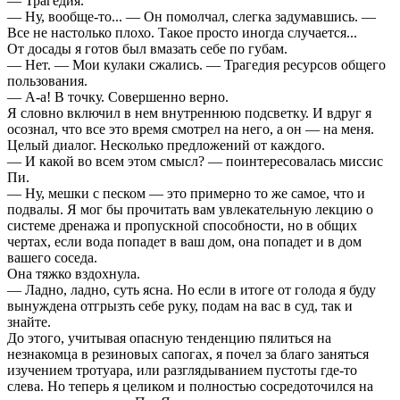
— Трагедия.
— Ну, вообще-то... — Он помолчал, слегка задумавшись. —
Все не настолько плохо. Такое просто иногда случается...
От досады я готов был вмазать себе по губам.
— Нет. — Мои кулаки сжались. — Трагедия ресурсов общего
пользования.
— А-а! В точку. Совершенно верно.
Я словно включил в нем внутреннюю подсветку. И вдруг я
осознал, что все это время смотрел на него, а он — на меня.
Целый диалог. Несколько предложений от каждого.
— И какой во всем этом смысл? — поинтересовалась миссис
Пи.
— Ну, мешки с песком — это примерно то же самое, что и
подвалы. Я мог бы прочитать вам увлекательную лекцию о
системе дренажа и пропускной способности, но в общих
чертах, если вода попадет в ваш дом, она попадет и в дом
вашего соседа.
Она тяжко вздохнула.
— Ладно, ладно, суть ясна. Но если в итоге от голода я буду
вынуждена отгрызть себе руку, подам на вас в суд, так и
знайте.
До этого, учитывая опасную тенденцию пялиться на
незнакомца в резиновых сапогах, я почел за благо заняться
изучением тротуара, или разглядыванием пустоты где-то
слева. Но теперь я целиком и полностью сосредоточился на