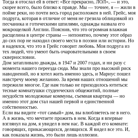
Тогда я отослал ей в ответ: «Все прекрасно, ЛОЛ», — и это,
скорее всего, было близко к правде. Мы — точнее, я — жили в
пойме реки, но почти весь город расположен в ней. Грейс, моя
подруга, которая в отличие от меня не грезила облицовкой из
песчаника и готическими шпилями, однажды назвала его
мокрощелкой Англии. Пояснив, что это огромная влажная
расщелина в центре страны — непонятно, почему этот образ
до сих пор не находил своего места в поэзии или истории. Но
я надеялся, что это в Грейс говорит любовь. Моя подруга из
тех людей, что умеют быть очаровательными в своем
сквернословии.
Дом затапливало дважды, в 1947 и 2007 годах, и ни разу с
момента нашего переезда сюда. Мы знали про высокий риск
наводнений, но я хотел жить именно здесь, и Мариус пошел
навстречу моему желанию. За время наших отношений мы
пережили многое. Где нам только не приходилось ютиться:
тесные комнатушки студенческих общежитий, полные
неудобств молодежные коммуны, съемная квартира — но
именно этот дом стал нашей первой и единственной
собственностью.
Если вы видите «тот самый» дом, вы влюбляетесь не в него.
А в жизнь, что мечтаете прожить в нем. Когда я впервые
взглянул на дом, я увидел в нем нас. В каждой его комнате:
говорящих, прикасающихся, делящихся. Я видел все это. И,
как показала жизнь, это были лишь иллюзии.