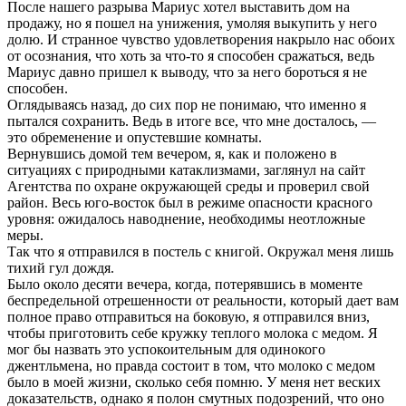
После нашего разрыва Мариус хотел выставить дом на
продажу, но я пошел на унижения, умоляя выкупить у него
долю. И странное чувство удовлетворения накрыло нас обоих
от осознания, что хоть за что-то я способен сражаться, ведь
Мариус давно пришел к выводу, что за него бороться я не
способен.
Оглядываясь назад, до сих пор не понимаю, что именно я
пытался сохранить. Ведь в итоге все, что мне досталось, —
это обременение и опустевшие комнаты.
Вернувшись домой тем вечером, я, как и положено в
ситуациях с природными катаклизмами, заглянул на сайт
Агентства по охране окружающей среды и проверил свой
район. Весь юго-восток был в режиме опасности красного
уровня: ожидалось наводнение, необходимы неотложные
меры.
Так что я отправился в постель с книгой. Окружал меня лишь
тихий гул дождя.
Было около десяти вечера, когда, потерявшись в моменте
беспредельной отрешенности от реальности, который дает вам
полное право отправиться на боковую, я отправился вниз,
чтобы приготовить себе кружку теплого молока с медом. Я
мог бы назвать это успокоительным для одинокого
джентльмена, но правда состоит в том, что молоко с медом
было в моей жизни, сколько себя помню. У меня нет веских
доказательств, однако я полон смутных подозрений, что оно