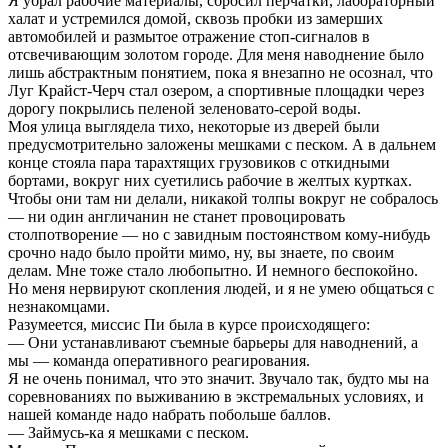
Я убрал рабочие материалы, сбросил перчатки, лабораторный
халат и устремился домой, сквозь пробки из замерших
автомобилей и размытое отражение стоп-сигналов в
отсвечивающим золотом городе. Для меня наводнение было
лишь абстрактным понятием, пока я внезапно не осознал, что
Луг Крайст-Черч стал озером, а спортивные площадки через
дорогу покрылись пеленой зеленовато-серой воды.
Моя улица выглядела тихо, некоторые из дверей были
предусмотрительно заложены мешками с песком. А в дальнем
конце стояла пара тарахтящих грузовиков с откидными
бортами, вокруг них суетились рабочие в желтых куртках.
Чтобы они там ни делали, никакой толпы вокруг не собралось
— ни один англичанин не станет провоцировать
столпотворение — но с завидным постоянством кому-нибудь
срочно надо было пройти мимо, ну, вы знаете, по своим
делам. Мне тоже стало любопытно. И немного беспокойно.
Но меня нервируют скопления людей, и я не умею общаться с
незнакомцами.
Разумеется, миссис Пи была в курсе происходящего:
— Они устанавливают съемные барьеры для наводнений, а
мы — команда оперативного реагирования.
Я не очень понимал, что это значит. Звучало так, будто мы на
соревнованиях по выживанию в экстремальных условиях, и
нашей команде надо набрать побольше баллов.
— Займусь-ка я мешками с песком.