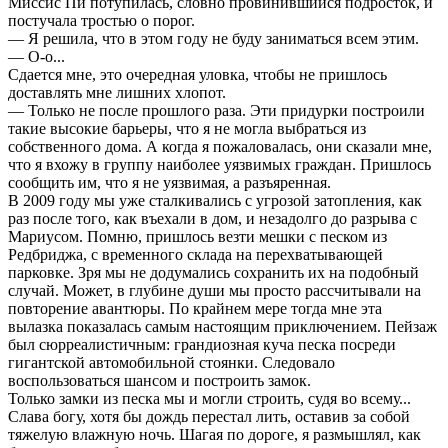
Миссис Пи потупилась, словно провинившийся подросток, и
постучала тростью о порог.
— Я решила, что в этом году не буду заниматься всем этим.
— О-о...
Сдается мне, это очередная уловка, чтобы не пришлось
доставлять мне лишних хлопот.
— Только не после прошлого раза. Эти придурки построили
такие высокие барьеры, что я не могла выбраться из
собственного дома. А когда я пожаловалась, они сказали мне,
что я вхожу в группу наиболее уязвимых граждан. Пришлось
сообщить им, что я не уязвимая, а разъяренная.
В 2009 году мы уже сталкивались с угрозой затопления, как
раз после того, как въехали в дом, и незадолго до разрыва с
Мариусом. Помню, пришлось везти мешки с песком из
Редбриджа, с временного склада на перехватывающей
парковке. Зря мы не додумались сохранить их на подобный
случай. Может, в глубине души мы просто рассчитывали на
повторение авантюры. По крайнем мере тогда мне эта
вылазка показалась самым настоящим приключением. Пейзаж
был сюрреалистичным: грандиозная куча песка посреди
гигантской автомобильной стоянки. Следовало
воспользоваться шансом и построить замок.
Только замки из песка мы и могли строить, судя во всему...
Слава богу, хотя бы дождь перестал лить, оставив за собой
тяжелую влажную ночь. Шагая по дороге, я размышлял, как