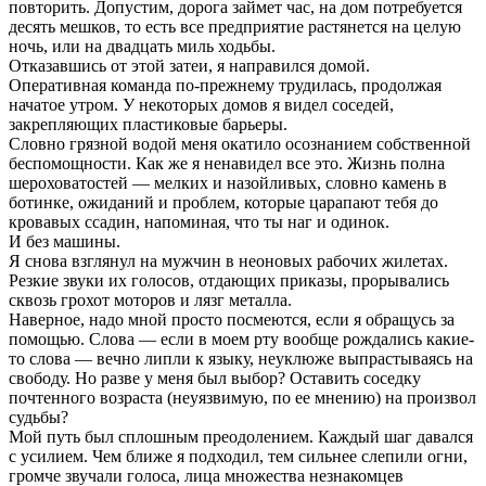
повторить. Допустим, дорога займет час, на дом потребуется
десять мешков, то есть все предприятие растянется на целую
ночь, или на двадцать миль ходьбы.
Отказавшись от этой затеи, я направился домой.
Оперативная команда по-прежнему трудилась, продолжая
начатое утром. У некоторых домов я видел соседей,
закрепляющих пластиковые барьеры.
Словно грязной водой меня окатило осознанием собственной
беспомощности. Как же я ненавидел все это. Жизнь полна
шероховатостей — мелких и назойливых, словно камень в
ботинке, ожиданий и проблем, которые царапают тебя до
кровавых ссадин, напоминая, что ты наг и одинок.
И без машины.
Я снова взглянул на мужчин в неоновых рабочих жилетах.
Резкие звуки их голосов, отдающих приказы, прорывались
сквозь грохот моторов и лязг металла.
Наверное, надо мной просто посмеются, если я обращусь за
помощью. Слова — если в моем рту вообще рождались какие-
то слова — вечно липли к языку, неуклюже выпрастываясь на
свободу. Но разве у меня был выбор? Оставить соседку
почтенного возраста (неуязвимую, по ее мнению) на произвол
судьбы?
Мой путь был сплошным преодолением. Каждый шаг давался
с усилием. Чем ближе я подходил, тем сильнее слепили огни,
громче звучали голоса, лица множества незнакомцев