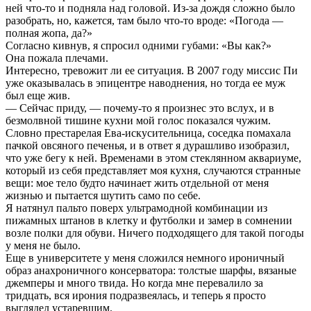
ней что-то и подняла над головой. Из-за дождя сложно было
разобрать, но, кажется, там было что-то вроде: «Погода —
полная жопа, да?»
Согласно кивнув, я спросил одними губами: «Вы как?»
Она пожала плечами.
Интересно, тревожит ли ее ситуация. В 2007 году миссис Пи
уже оказывалась в эпицентре наводнения, но тогда ее муж
был еще жив.
— Сейчас приду, — почему-то я произнес это вслух, и в
безмолвной тишине кухни мой голос показался чужим.
Словно престарелая Ева-искусительница, соседка помахала
пачкой овсяного печенья, и в ответ я дурашливо изобразил,
что уже бегу к ней. Временами в этом стеклянном аквариуме,
который из себя представляет моя кухня, случаются странные
вещи: мое тело будто начинает жить отдельной от меня
жизнью и пытается шутить само по себе.
Я натянул пальто поверх ультрамодной комбинации из
пижамных штанов в клетку и футболки и замер в сомнении
возле полки для обуви. Ничего подходящего для такой погоды
у меня не было.
Еще в университете у меня сложился немного ироничный
образ анахроничного консерватора: толстые шарфы, вязаные
джемперы и много твида. Но когда мне перевалило за
тридцать, вся ирония подразвеялась, и теперь я просто
выглядел устаревшим.