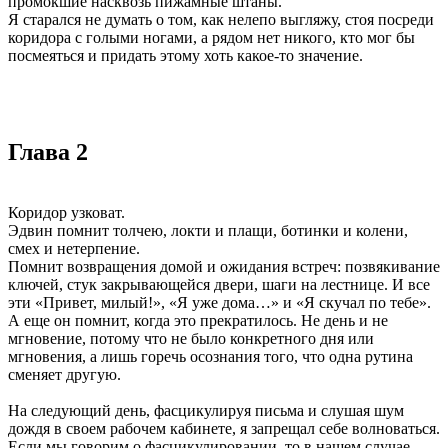
промокшие насквозь пижамные штаны.
Я старался не думать о том, как нелепо выгляжу, стоя посреди
коридора с голыми ногами, а рядом нет никого, кто мог бы
посмеяться и придать этому хоть какое-то значение.
Глава 2
Коридор узковат.
Эдвин помнит толчею, локти и плащи, ботинки и колени,
смех и нетерпение.
Помнит возвращения домой и ожидания встреч: позвякивание
ключей, стук закрывающейся двери, шаги на лестнице. И все
эти «Привет, милый!», «Я уже дома…» и «Я скучал по тебе».
А еще он помнит, когда это прекратилось. Не день и не
мгновение, потому что не было конкретного дня или
мгновения, а лишь горечь осознания того, что одна рутина
сменяет другую.
На следующий день, фасцикулируя письма и слушая шум
дождя в своем рабочем кабинете, я запрещал себе волноваться.
Если мы говорим о фасцикулировании, то в нашем случае