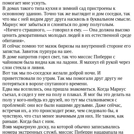
помогает мне уснуть.
В домах такого типа кухня и зимний сад пристроены к
основному зданию. Точно так же выглядит и дом соседки, так
что мы с ней видим друг друга насквозь в буквальном смысле.
Мариус мог забыться и слоняться по дому полуголым.
«Ничего страшного, — говорил я ему. — Она должна высоко
ценить декоративных молодых людей в их естественной среде
обитания».
И сейчас помню тот мазок бирюзы на внутренней стороне его
запястья. Завиток пурпура на шее.
В доме напротив горел свет, так что миссис Пиберри с
чайником была видна как на ладони. Я махнул ей рукой через
слои стекла и ливня.
Вот так мы по-соседски желали доброй ночи. И
приветствовали по утрам. Так мы помогали друг другу не
потеряться в ворохе спутанного времени.
Едва мы вселились, она пришла знакомиться. Когда Мариус
съехал, я сидел у нее на полу и плакал. Я мог бы это делать на
полу у кого-нибудь из друзей, но тут мы сталкиваемся с
проблемой: они все были нашими друзьями. Даже сейчас,
встречая их, а это происходит реже, чем следовало бы, я
чувствую, что стал менее значимым для них. Не таким, как
раньше. Когда был с ним.
Взяв маркерную доску, на которой обычно записывались
номера экстренных служб, миссис Пиберри нацарапала на