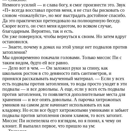
Немного усилий — и слава богу, я смог произнести это. Звук
«П» всегда восставал против меня, я не стал бы рисковать со
словом «пожалуйста», но мог выстрадать достойное спасибо.
Да это практически претендовало на полноценную беседу.
Скорее всего, он счел меня идиотом, во всяком случае,
благодарным. Вероятно, так и есть.
Он уже повернулся, чтобы вернуться к своим. Но затем вдруг
остановился.
— Знаете, почему в домах на этой улице нет подвалов против
затопления?
Мы одновременно покачали головами. Только миссис Пи с
таким видом, будто ей все равно.
— Дело вот в чем. — Он заложил руки за спину, как
школьник ростом в сто девяносто пять сантиметров, и
принялся рассказывать выученный материал. — Если у всех
есть подвалы против затопления, то воды просто уходят в эти
подвалы — и все довольны. А еще, если у всех есть подвалы
против затопления, то появляется дополнительные места для
хранения — и все опять довольны. А парочка хитрожопых
умников на самом деле начинает использовать их как
кладовку. Но если все будут хитрожопыми умниками и забьют
подвалы против затопления своим хламом, то всех затопит.
Миссис Пи испепеляла его взглядом, но я понял, к чему он
клонит. Я выпалил первое, что пришло на ум: