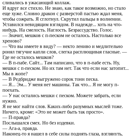
сливались в ужасающий коллаж.
И вдруг все стихло. Не знаю, как такое возможно, но стало
еще хуже. Словно дракон с разверстой пастью ждал меня,
чтобы сожрать. Я сглотнул. Скрутил пальцы в волнении.
Уставился невидящим взглядом. В надежде... хоть на что-
нибудь. На смелость. Наглость. Безрассудство. Голос.
— Значит, мешков с п-песком не осталось. Настолько все
хреново?
— Что вы имеете в виду? — некто лениво и медлительно
ронял тягучие капли слов, слегка расплющивая гласные. —
Где не осталось мешков?
— В п-пабе. Сайт... Там написано, что в п-пабе есть. Ну,
мешки с п-песком. Но их там нет. Так что если нас затопит...
Мы в жопе?
— В Редбридже выгружено сорок тонн песка.
— Я... Эм... У меня нет машины. Так что... Я не могу п-
поехать.
— У нас остались мешки с песком. Можете забрать, если
нужно.
Я не мог найти слов. Каких-либо разумных мыслей тоже.
Ничего, кроме: «Это не может быть так просто».
— П-правда?
Послышался смех. Но без издевки.
— Ага-а, правда.
Наконец-то я нашел в себе силы поднять глаза, взглянуть,