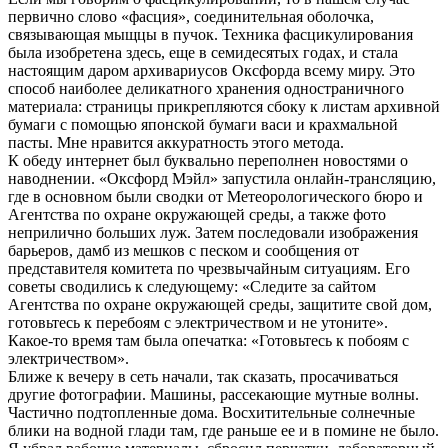
первично слово «фасция», соединительная оболочка,
связывающая мыщцы в пучок. Техника фасцикулирования
была изобретена здесь, еще в семидесятых годах, и стала
настоящим даром архивариусов Оксфорда всему миру. Это
способ наиболее деликатного хранения одностраничного
материала: страницы прикрепляются сбоку к листам архивной
бумаги с помощью японской бумаги васи и крахмальной
пасты. Мне нравится аккуратность этого метода.
К обеду интернет был буквально переполнен новостями о
наводнении. «Оксфорд Мэйл» запустила онлайн-трансляцию,
где в основном были сводки от Метеорологического бюро и
Агентства по охране окружающей среды, а также фото
неприлично больших луж. Затем последовали изображения
барьеров, дамб из мешков с песком и сообщения от
представителя комитета по чрезвычайным ситуациям. Его
советы сводились к следующему: «Следите за сайтом
Агентства по охране окружающей среды, защитите свой дом,
готовьтесь к перебоям с электричеством и не утоните».
Какое-то время там была опечатка: «Готовьтесь к побоям с
электричеством».
Ближе к вечеру в сеть начали, так сказать, просачиваться
другие фотографии. Машины, рассекающие мутные волны.
Частично подтопленные дома. Восхитительные солнечные
блики на водной глади там, где раньше ее и в помине не было.