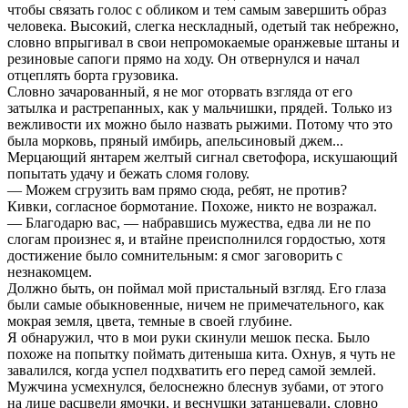
чтобы связать голос с обликом и тем самым завершить образ
человека. Высокий, слегка нескладный, одетый так небрежно,
словно впрыгивал в свои непромокаемые оранжевые штаны и
резиновые сапоги прямо на ходу. Он отвернулся и начал
отцеплять борта грузовика.
Словно зачарованный, я не мог оторвать взгляда от его
затылка и растрепанных, как у мальчишки, прядей. Только из
вежливости их можно было назвать рыжими. Потому что это
была морковь, пряный имбирь, апельсиновый джем...
Мерцающий янтарем желтый сигнал светофора, искушающий
попытать удачу и бежать сломя голову.
— Можем сгрузить вам прямо сюда, ребят, не против?
Кивки, согласное бормотание. Похоже, никто не возражал.
— Благодарю вас, — набравшись мужества, едва ли не по
слогам произнес я, и втайне преисполнился гордостью, хотя
достижение было сомнительным: я смог заговорить с
незнакомцем.
Должно быть, он поймал мой пристальный взгляд. Его глаза
были самые обыкновенные, ничем не примечательного, как
мокрая земля, цвета, темные в своей глубине.
Я обнаружил, что в мои руки скинули мешок песка. Было
похоже на попытку поймать дитеныша кита. Охнув, я чуть не
завалился, когда успел подхватить его перед самой землей.
Мужчина усмехнулся, белоснежно блеснув зубами, от этого
на лице расцвели ямочки, и веснушки затанцевали, словно