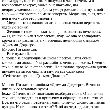
своем друге, миссис Пи. Я подумал о чае с печеньем и
воскресных вечерах, забыв о незнакомце, чья
непринужденность и доброта уже угрожали пошатнуть мой
мир, — и это заставило меня говорить. Медленно, зная, что с
ней я могу себе это позволить.
— Уверен, что на ваших запасах печенья можно пережить
ядерную войну.
— Женщине сложно выжить на одних овсяных печеньках.
— О, конечно, как я мог забыть, куда же она без заварного
крема и тех рассыпчатых песочных печенюшек с джемом —
«Джемми Доджерс».
Миссис Пи кивнула:
— Еще нужен белок.
Я пошел за следующим мешком с песком. Этот обмен
колкостями должен был расслабить меня, успокоить. Именно
так и вышло. Мне стало легче. Но в голове продолжала диким
шмелем метаться мысль, а внутри все сжималось.
«Тебе тоже нужны “Джемми Доджерс”».
Миссис Пи даже не любила «Джемми Доджерс». Вечно они
липли к ее вставным зубам.
Боже. Обычно я так тщательно подбирал слова. Отточенная
техника, возведенная в привычку и обращенная в инстинкт.
Все, на что были потрачены годы, лопнуло, словно мыльный
пузырь. И кто виноват в этом? Чтоб их черти драли, этих