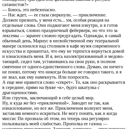
сатанистов?»
— Боюсь, это небезопасно.
— Нас ждет, — ее глаза сверкнули, — приключение.
Должен признать, у меня есть... хм, особая реакция на
отдельные слова. Они поджигают меня изнутри, и я готов
взрываться, словно праздничный фейерверк, но что это за
лексемы — заранее сложно предугадать. Однажды, в самый
обычный день, Мариус в несвойственной ему театральной
манере склонился над столиком в кафе музея современного
искусства и прошептал, что ему не терпится вернуться домой
и изнасиловать меня. И я, весь наэлектризованный и медово-
тающий, сидел там, уставившись на свои руки, в полном
смятении от одного-единственного слова. Думаю, он ничего
не понял, потому что никогда больше не говорил такого, и я
не знал, как ему намекнуть. Или попросить.
А еще мне нравится слово «секрет». То, как оно раскрывается
в середине, прямо на букве «к», будто шкатулка с
драгоценностями.
Или стручок, заключающий в себе целый мир.
Ну, и куда же без «приключений». Заводит не так, как
изнасилование, но все же. Приключения волнуют меня,
заставляя немного искриться. Не могу понять, как и когда
миссис Пи прознала об этом, но теперь она регулярно
пользовалась моей слабостью. Прополка ее газона —
настоящее приключение. Заменить лампочку — приключение.