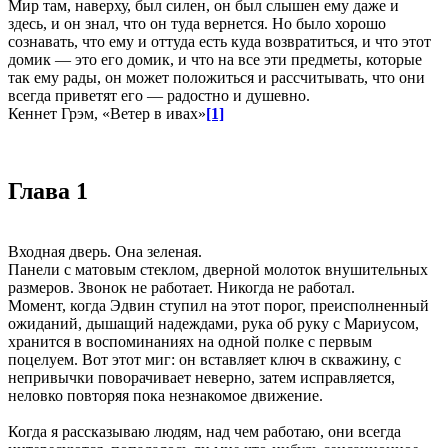
Мир там, наверху, был силен, он был слышен ему даже и
здесь, и он знал, что он туда вернется. Но было хорошо
сознавать, что ему и оттуда есть куда возвратиться, и что этот
домик — это его домик, и что на все эти предметы, которые
так ему рады, он может положиться и рассчитывать, что они
всегда приветят его — радостно и душевно.
Кеннет Грэм, «Ветер в ивах»
[1]
Глава 1
Входная дверь. Она зеленая.
Панели с матовым стеклом, дверной молоток внушительных
размеров. Звонок не работает. Никогда не работал.
Момент, когда Эдвин ступил на этот порог, преисполненный
ожиданий, дышащий надеждами, рука об руку с Мариусом,
хранится в воспоминаниях на одной полке с первым
поцелуем. Вот этот миг: он вставляет ключ в скважину, с
непривычки поворачивает неверно, затем исправляется,
неловко повторяя пока незнакомое движение.
Когда я рассказываю людям, над чем работаю, они всегда