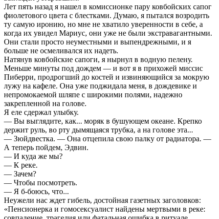
Лет пять назад я нашел в комиссионке пару ковбойских сапог
фиолетового цвета с блестками. Думаю, я пытался возродить
ту самую иронию, но мне не хватило уверенности в себе, а
когда их увидел Мариус, они уже не были экстравагантными.
Они стали просто неуместными и выпендрежными, и я
больше не осмеливался их надеть.
Натянув ковбойские сапоги, я нырнул в водную пелену.
Меньше минуты под дождем — и вот я в прихожей миссис
Пиберри, продрогший до костей и извиняющийся за мокрую
лужу на кафеле. Она уже поджидала меня, в дождевике и
непромокаемой шляпе с широкими полями, надежно
закрепленной на голове.
Я еле сдержал улыбку.
— Вы выглядите, как... моряк в бушующем океане. Крепко
держит руль, во рту дымящаяся трубка, а на голове эта...
— Зюйдвестка. — Она отцепила свою палку от радиатора. —
А теперь пойдем, Эдвин.
— И куда же мы?
— К реке.
— Зачем?
— Чтобы посмотреть.
— Я б-боюсь, что...
Неужели нас ждет гибель, достойная газетных заголовков:
«Пенсионерка и гомосексуалист найдены мертвыми в реке:
совпадение, трагедия или фатальная ошибка в ритуале