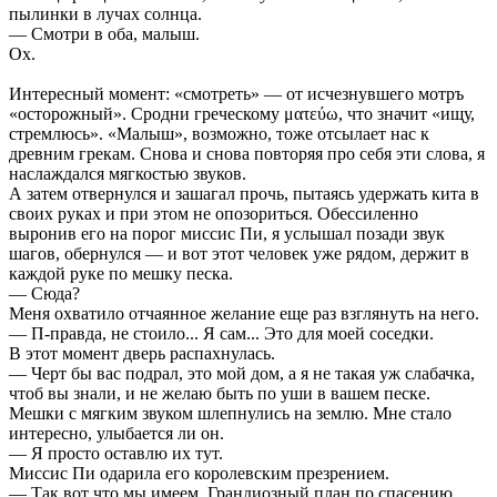
пылинки в лучах солнца.
— Смотри в оба, малыш.
Ох.
Интересный момент: «смотреть» — от исчезнувшего мотръ
«осторожный». Сродни греческому ματεύω, что значит «ищу,
стремлюсь». «Малыш», возможно, тоже отсылает нас к
древним грекам. Снова и снова повторяя про себя эти слова, я
наслаждался мягкостью звуков.
А затем отвернулся и зашагал прочь, пытаясь удержать кита в
своих руках и при этом не опозориться. Обессиленно
выронив его на порог миссис Пи, я услышал позади звук
шагов, обернулся — и вот этот человек уже рядом, держит в
каждой руке по мешку песка.
— Сюда?
Меня охватило отчаянное желание еще раз взглянуть на него.
— П-правда, не стоило... Я сам... Это для моей соседки.
В этот момент дверь распахнулась.
— Черт бы вас подрал, это мой дом, а я не такая уж слабачка,
чтоб вы знали, и не желаю быть по уши в вашем песке.
Мешки с мягким звуком шлепнулись на землю. Мне стало
интересно, улыбается ли он.
— Я просто оставлю их тут.
Миссис Пи одарила его королевским презрением.
— Так вот что мы имеем. Грандиозный план по спасению