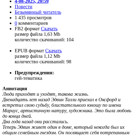
4-08-2025, 20:59
Повести
Безымянный читатель
1 435 просмотров
0
комментариев
FB2 формат
Скачать
размер файла 1,63 Mb
количество cкачиваний: 104
EPUB формат
Скачать
размер файла 1,12 Mb
количество cкачиваний: 98
Предупреждения:
гей-тематика
Аннотация
Люди приходят и уходят, такова жизнь.
Двенадцать лет назад Эдвин Талли приехал в Оксфорд и
встретил свою судьбу, блистательного юношу по имени
Мариус, артистичную натуру, художника. Это была любовь
до конца дней.
Два года назад они расстались.
Теперь Эдвин живет один в доме, который некогда был их
общим семейным гнездом. Он посвящает себя потрепанным