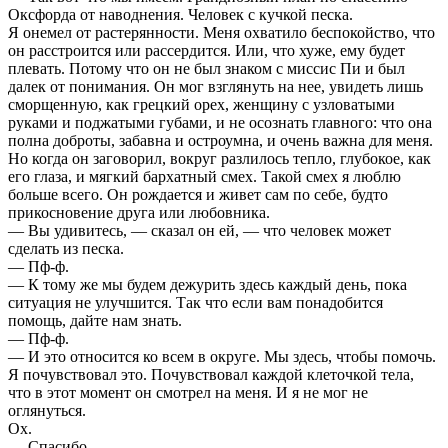
Оксфорда от наводнения. Человек с кучкой песка.
Я онемел от растерянности. Меня охватило беспокойство, что
он расстроится или рассердится. Или, что хуже, ему будет
плевать. Потому что он не был знаком с миссис Пи и был
далек от понимания. Он мог взглянуть на нее, увидеть лишь
сморщенную, как грецкий орех, женщину с узловатыми
руками и поджатыми губами, и не осознать главного: что она
полна доброты, забавна и остроумна, и очень важна для меня.
Но когда он заговорил, вокруг разлилось тепло, глубокое, как
его глаза, и мягкий бархатный смех. Такой смех я люблю
больше всего. Он рождается и живет сам по себе, будто
прикосновение друга или любовника.
— Вы удивитесь, — сказал он ей, — что человек может
сделать из песка.
— Пф-ф.
— К тому же мы будем дежурить здесь каждый день, пока
ситуация не улучшится. Так что если вам понадобится
помощь, дайте нам знать.
— Пф-ф.
— И это относится ко всем в округе. Мы здесь, чтобы помочь.
Я почувствовал это. Почувствовал каждой клеточкой тела,
что в этот момент он смотрел на меня. И я не мог не
оглянуться.
Ох.
— Спасибо.