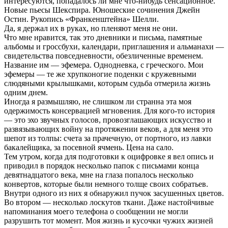
интересуются, попадалось ли мне что-нибудь сенсационное.
Новые пьесы Шекспира. Юношеские сочинения Джейн
Остин. Рукопись «Франкенштейна» Шелли.
Да, я держал их в руках, но пленяют меня не они.
Что мне нравится, так это дневники и письма, памятные
альбомы и гроссбухи, календари, приглашения и альманахи —
свидетельства повседневности, обезличенные временем.
Название им — эфемера. Однодневка, с греческого. Мои
эфемеры — те же хрупконогие поденки с кружевными
слюдяными крылышками, которым судьба отмерила жизнь
одним днем.
Иногда я размышляю, не слишком ли странна эта моя
одержимость консервацией мгновения. Для кого-то история
— это эхо звучных голосов, провозглашающих искусство и
развязывающих войну на протяжении веков, а для меня это
шепот из толпы: счета за прачечную, от портного, из лавки
бакалейщика, за посевной ячмень. Цена на сало.
Тем утром, когда для подготовки к оцифровке я вел опись и
приводил в порядок несколько папок с письмами конца
девятнадцатого века, мне на глаза попалось несколько
конвертов, которые были немного толще своих собратьев.
Внутри одного из них я обнаружил пучок засушенных цветов.
Во втором — несколько лоскутов ткани. Даже настойчивые
напоминания моего телефона о сообщении не могли
разрушить тот момент. Моя жизнь и кусочки чужих жизней