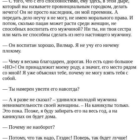
— С того, что с его способностями, ему здесь, в этой дыре,
который вы называете провинциальным городком, делать
нечего! Он не просто наследник, он мой преемник. А
передать дело неучу я не могу, не имею морального права. И
потом, сколько пацан может расти среди женщин, не
способных воспитать его мужчиной? Ни ты, ни твоя сестра
или мать не способны сделать из него настоящего мужчину.
— Он воспитан хорошо, Вилмар. Я не учу его ничему
плохому.
— Чему я весьма благодарен, дорогая. Но есть одно большое
«НО»! Он принадлежит моему роду, а значит, его место рядом
со мной! Я уже объяснял тебе, почему не могу взять тебя с
собой.
— Ты намерен увезти его навсегда?
— А я разве не сказал? – удивился молодой мужчина
невнимательности своей женщины. – На каникулы только.
Это пока. Позже, я буду забирать его на весь год, а на
каникулах он будет дома.
— Почему не наоборот?
— Потому, что так надо, Глэдис! Поверь, так будет лучше!