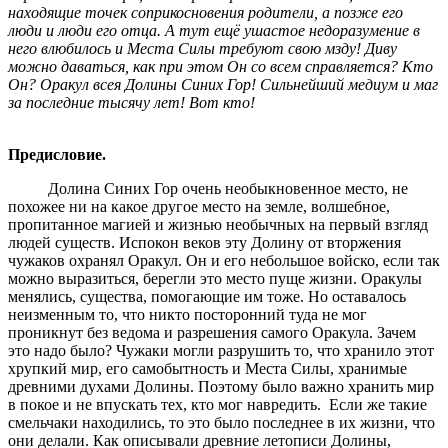
находящие точек соприкосновения родители, а позже его
люди и люди его отца. А тут ещё ушастое недоразумение в
него влюбилось и Места Силы требуют свою мзду! Диву
можно даваться, как при этом Он со всем справляется? Кто
Он? Оракул всея Долины Синих Гор! Сильнейший медиум и маг
за последние тысячу лет! Вот кто!
Предисловие.
Долина Синих Гор очень необыкновенное место, не
похожее ни на какое другое место на земле, волшебное,
пропитанное магией и жизнью необычных на первый взгляд
людей существ. Испокон веков эту Долину от вторжения
чужаков охранял Оракул. Он и его небольшое войско, если так
можно выразиться, берегли это место пуще жизни. Оракулы
менялись, существа, помогающие им тоже. Но оставалось
неизменным то, что никто посторонний туда не мог
проникнут без ведома и разрешения самого Оракула. Зачем
это надо было? Чужаки могли разрушить то, что хранило этот
хрупкий мир, его самобытность и Места Силы, хранимые
древними духами Долины. Поэтому было важно хранить мир
в покое и не впускать тех, кто мог навредить. Если же такие
смельчаки находились, то это было последнее в их жизни, что
они делали. Как описывали древние летописи Долины,