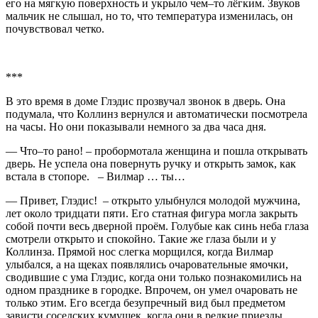
его на мягкую поверхность и укрыло чем–то лёгким. Звуков
мальчик не слышал, но то, что температура изменилась, он
почувствовал четко.
***
В это время в доме Глэдис прозвучал звонок в дверь. Она
подумала, что Коллинз вернулся и автоматически посмотрела
на часы. Но они показывали немного за два часа дня.
— Что–то рано! – пробормотала женщина и пошла открывать
дверь. Не успела она повернуть ручку и открыть замок, как
встала в стопоре. – Вилмар … ты…
— Привет, Глэдис! – открыто улыбнулся молодой мужчина,
лет около тридцати пяти. Его статная фигура могла закрыть
собой почти весь дверной проём. Голубые как синь неба глаза
смотрели открыто и спокойно. Такие же глаза были и у
Коллинза. Прямой нос слегка морщился, когда Вилмар
улыбался, а на щеках появлялись очаровательные ямочки,
сводившие с ума Глэдис, когда они только познакомились на
одном празднике в городке. Впрочем, он умел очаровать не
только этим. Его всегда безупречный вид был предметом
зависти соседских кумушек, когда они в редкие приезды