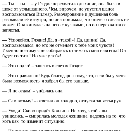
— Ты… ты… – у Глэдис перехватило дыхание, она была в
шоке от услышанного. Чем, впрочем, не упустил шанса
воспользоваться Вилмар. Разочарование и душевная боль
разрывали её изнутри, но она понимала, что ничего сделать не
может. Она кинулась на него с кулаками, но он перехватил ее
запястья.
— Успокойся, Глэдис! Да, я «такой»! Да, циник! Да,
воспользовался, но это не отменяет к тебе моих чувств!
Именно поэтому я не собираюсь отнимать сына навсегда! Он
будет гостить! Но уже у тебя!
— Это подло! – зашлась в слезах Глэдис.
— Это правильно! Будь благодарна тому, что, если бы у меня
была возможность, я забрал бы его раньше.
— Я не отдам! – упёрлась она.
— Сам возьму! – ответил он холодно, отпуска запястья рук.
— Уходи! Скоро придёт Коллинз. Не хочу, чтобы вы
увиделись, – смирилась молодая женщина, надеясь на то, что
хоть как–то изменит ситуацию.