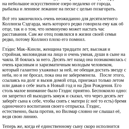
на небольшое искусственное озеро недалеко от города,
рыбалка и ленивое лежание на песке с целью позагорать.
Всё это закончилось очень неожиданно для десятилетнего
Коллинза Сэдгарда, мать которого редко говорила ему как об
отце, так и о том, что неминуемо может настать час
расставания. Сам же отец появлялся в жизни своей семьи
редко, потому Коллинз плохо его помнил.
Глэ́дис Мак–Кинли, женщина тридцати лет, высокая и
стройная, миловидная на лицо и очень умная, души в сыне на
чаяла. И боялась за него. Десять лет назад она познакомилась с
очень красивым и харизматичным молодым человеком,
который галантно ухаживал за ней, не обещая достать звезду с
неба, но и не бросал, пока она не забеременела. После этого,
ссылаясь на долг и вызов домой отца, приезжал только летом
или давая о себе знать в Новый год и на Дни Рождения. Его
столь малое внимание было Глэдис приятно. Беспокоило одно:
он запретил ей выходить замуж и сказал, что через десять лет
заберёт сына к себе, чтобы снять с матери (с неё то есть) бремя
одиночного воспитания своего отпрыска. Глэдис,
естественно, была против, но Вилмар словно не слышал её,
ведя свою линию.
Теперь же, когда её единственному сыну скоро исполнится