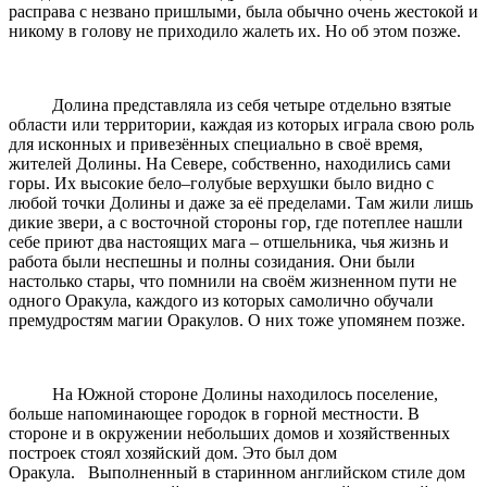
расправа с незвано пришлыми, была обычно очень жестокой и
никому в голову не приходило жалеть их. Но об этом позже.
Долина представляла из себя четыре отдельно взятые
области или территории, каждая из которых играла свою роль
для исконных и привезённых специально в своё время,
жителей Долины. На Севере, собственно, находились сами
горы. Их высокие бело–голубые верхушки было видно с
любой точки Долины и даже за её пределами. Там жили лишь
дикие звери, а с восточной стороны гор, где потеплее нашли
себе приют два настоящих мага – отшельника, чья жизнь и
работа были неспешны и полны созидания. Они были
настолько стары, что помнили на своём жизненном пути не
одного Оракула, каждого из которых самолично обучали
премудростям магии Оракулов. О них тоже упомянем позже.
На Южной стороне Долины находилось поселение,
больше напоминающее городок в горной местности. В
стороне и в окружении небольших домов и хозяйственных
построек стоял хозяйский дом. Это был дом
Оракула. Выполненный в старинном английском стиле дом