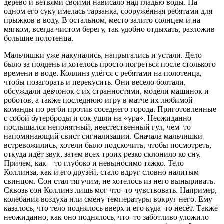
дерево и ветвями своими нависало над гладью воды. На
одном его суку имелась тарзанка, сооружённая ребятами для
прыжков в воду. В остальном, место залито солнцем и на
мягком, всегда чистом берегу, так удобно отдыхать, разложив
большие полотенца.
Мальчишки уже накупались, напрыгались и устали. Дело
было за полдень и хотелось просто погреться после столького
времени в воде. Коллинз улёгся с ребятами на полотенца,
чтобы позагорать и перекусить. Они весело болтали,
обсуждали девчонок с их странностями, модели машинок и
роботов, а также последнюю игру в матче их любимой
команды по регби против соседнего города. Приготовленные
с собой бутерброды и сок ушли на «ура». Неожиданно
послышался непонятный, неестественный гул, чем–то
напоминающий свист сигнализации. Сначала мальчишки
встревожились, хотели было подскочить, чтобы посмотреть,
откуда идёт звук, затем всех троих резко склонило ко сну.
Причем, как – то глубоко и невыносимо тяжко. Тело
Коллинза, как и его друзей, стало вдруг словно налитым
свинцом. Сон стал тягучим, не хотелось из него выныривать.
Сквозь сон Коллинз лишь мог что–то чувствовать. Например,
колебания воздуха или смену температуры вокруг него. Ему
казалось, что тело поднялось вверх и его куда–то несёт. Также
неожиданно, как оно поднялось, что–то заботливо уложило