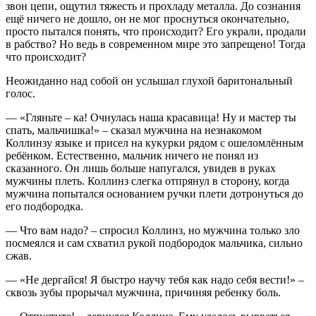
звон цепи, ощутил тяжесть и прохладу металла. До сознания
ещё ничего не дошло, он не мог проснуться окончательно,
просто пытался понять, что происходит? Его украли, продали
в рабство? Но ведь в современном мире это запрещено! Тогда
что происходит?
Неожиданно над собой он услышал глухой баритональный
голос.
— «Гляньте – ка! Очнулась наша красавица! Ну и мастер ты
спать, мальчишка!» – сказал мужчина на незнакомом
Коллинзу языке и присел на кукурки рядом с ошеломлённым
ребёнком. Естественно, мальчик ничего не понял из
сказанного. Он лишь больше напугался, увидев в руках
мужчины плеть. Коллинз слегка отпрянул в сторону, когда
мужчина попытался основанием ручки плети дотронуться до
его подбородка.
— Что вам надо? – спросил Коллинз, но мужчина только зло
посмеялся и сам схватил рукой подбородок мальчика, сильно
сжав.
— «Не дергайся! Я быстро научу тебя как надо себя вести!» –
сквозь зубы прорычал мужчина, причиняя ребенку боль.