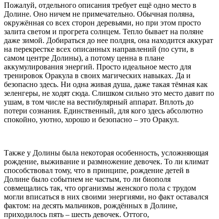
Пожалуй, отдельного описания требует ещё одно место в
Долине. Оно ничем не примечательно. Обычная поляна,
окружённая со всех сторон деревьями, но при этом просто
залита светом и прогрета солнцем. Тепло бывает на поляне
даже зимой. Добираться до нее полдня, она находится аккурат
на перекрестке всех описанных направлений (по сути, в
самом центре Долины), а потому ценна в плане
аккумулирования энергий. Просто идеальное место для
тренировок Оракула в своих магических навыках. Да и
безопасно здесь. Ни одна живая душа, даже такая тёмная как
зеленгеры, не ходят сюда. Слишком сильно это место давит по
ушам, в том числе на вестибулярный аппарат. Вплоть до
потери сознания. Единственный, для кого здесь абсолютно
спокойно, уютно, хорошо и безопасно – это Оракул.
Также у Долины была некоторая особенность, усложняющая
рождение, выживание и размножение девочек. То ли климат
способствовал тому, что в принципе, рождение детей в
Долине было событием не частым, то ли биополя
совмещались так, что организмы женского пола с трудом
могли вписаться в них своими энергиями, но факт оставался
фактом: на десять мальчиков, рождённых в Долине,
приходилось пять – шесть девочек. Оттого,