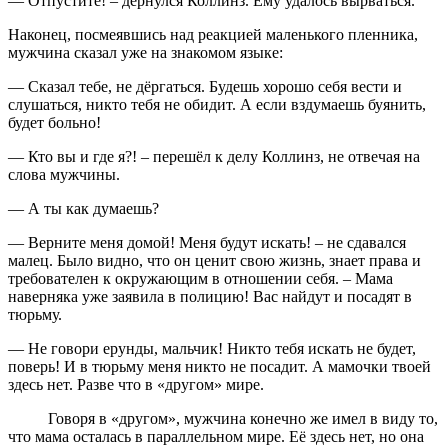
— Отпустите! – дернулся Коллинз. Ему удалось вырваться.
Наконец, посмеявшись над реакцией маленького пленника,
мужчина сказал уже на знакомом языке:
— Сказал тебе, не дёргаться. Будешь хорошо себя вести и
слушаться, никто тебя не обидит. А если вздумаешь буянить,
будет больно!
— Кто вы и где я?! – перешёл к делу Коллинз, не отвечая на
слова мужчины.
— А ты как думаешь?
— Верните меня домой! Меня будут искать! – не сдавался
малец. Было видно, что он ценит свою жизнь, знает права и
требователен к окружающим в отношении себя. – Мама
наверняка уже заявила в полицию! Вас найдут и посадят в
тюрьму.
— Не говори ерунды, мальчик! Никто тебя искать не будет,
поверь! И в тюрьму меня никто не посадит. А мамочки твоей
здесь нет. Разве что в «другом» мире.
Говоря в «другом», мужчина конечно же имел в виду то,
что мама осталась в параллельном мире. Её здесь нет, но она