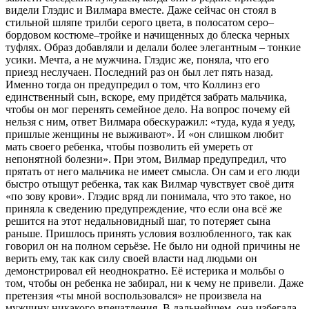
видели Глэдис и Вилмара вместе. Даже сейчас он стоял в
стильной шляпе трилби серого цвета, в полосатом серо–
бордовом костюме–тройке и начищенных до блеска черных
туфлях. Образ добавляли и делали более элегантным – тонкие
усики. Мечта, а не мужчина. Глэдис же, поняла, что его
приезд неслучаен. Последний раз он был лет пять назад.
Именно тогда он предупредил о том, что Коллинз его
единственный сын, вскоре, ему придётся забрать мальчика,
чтобы он мог перенять семейное дело. На вопрос почему ей
нельзя с ним, ответ Вилмара обескуражил: «туда, куда я уеду,
пришлые женщины не выживают». И «он слишком любит
мать своего ребенка, чтобы позволить ей умереть от
непонятной болезни». При этом, Вилмар предупредил, что
прятать от него мальчика не имеет смысла. Он сам и его люди
быстро отыщут ребенка, так как Вилмар чувствует своё дитя
«по зову крови». Глэдис вряд ли понимала, что это такое, но
приняла к сведению предупреждение, что если она всё же
решится на этот недальновидный шаг, то потеряет сына
раньше. Пришлось принять условия возлюбленного, так как
говорил он на полном серьёзе. Не было ни одной причины не
верить ему, так как силу своей власти над людьми он
демонстрировал ей неоднократно. Её истерика и мольбы о
том, чтобы он ребенка не забирал, ни к чему не привели. Даже
претензия «ты мной воспользовался» не произвела на
мужчину никакого впечатления. В дальнейшем, она избегала