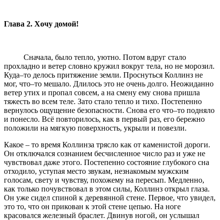
Глава 2. Хочу домой!
Сначала, было тепло, уютно. Потом вдруг стало
прохладно и ветер словно кружил вокруг тела, но не морозил.
Куда–то делось притяжение земли. Проснуться Коллинз не
мог, что–то мешало. Длилось это не очень долго. Неожиданно
ветер утих и пропал совсем, а на смену ему снова пришла
тяжесть во всем теле. Зато стало тепло и тихо. Постепенно
вернулось ощущение безопасности. Снова его что–то подняло
и понесло. Всё повторилось, как в первый раз, его бережно
положили на мягкую поверхность, укрыли и повезли.
Какое – то время Коллинза трясло как от каменистой дороги.
Он отключался сознанием бесчисленное число раз и уже не
чувствовал даже этого. Постепенно состояние глубокого сна
отходило, уступая место звукам, незнакомым мужским
голосам, свету и чувству, похожему на пересып. Медленно,
как только почувствовал в этом силы, Коллинз открыл глаза.
Он уже сидел спиной к деревянной стене. Первое, что увидел,
это то, что он прикован к этой стене цепью. На ноге
красовался железный браслет. Двинув ногой, он услышал