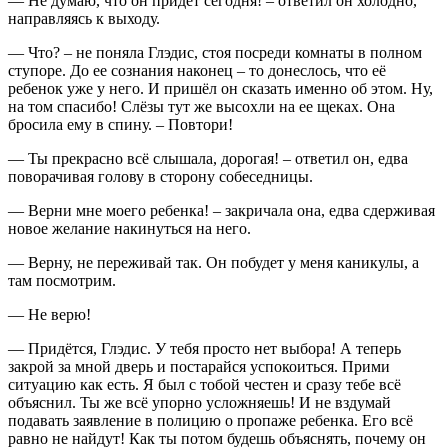
— Не думаю, что он придёт сегодня! – ответил он холодно,
направляясь к выходу.
— Что? – не поняла Глэдис, стоя посреди комнаты в полном
ступоре. До ее сознания наконец – то донеслось, что её
ребенок уже у него. И пришёл он сказать именно об этом. Ну,
на том спасибо! Слёзы тут же высохли на ее щеках. Она
бросила ему в спину. – Повтори!
— Ты прекрасно всё слышала, дорогая! – ответил он, едва
поворачивая голову в сторону собеседницы.
— Верни мне моего ребенка! – закричала она, едва сдерживая
новое желание накинуться на него.
— Верну, не переживай так. Он побудет у меня каникулы, а
там посмотрим.
— Не верю!
— Придётся, Глэдис. У тебя просто нет выбора! А теперь
закрой за мной дверь и постарайся успокоиться. Прими
ситуацию как есть. Я был с тобой честен и сразу тебе всё
объяснил. Ты же всё упорно усложняешь! И не вздумай
подавать заявление в полицию о пропаже ребенка. Его всё
равно не найдут! Как ты потом будешь объяснять, почему он