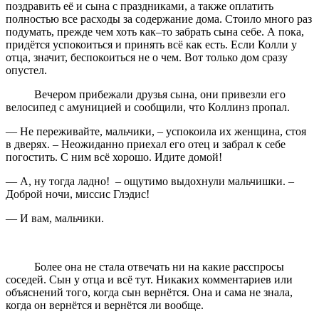
поздравить её и сына с праздниками, а также оплатить
полностью все расходы за содержание дома. Стоило много раз
подумать, прежде чем хоть как–то забрать сына себе. А пока,
придётся успокоиться и принять всё как есть. Если Колли у
отца, значит, беспокоиться не о чем. Вот только дом сразу
опустел.
Вечером прибежали друзья сына, они привезли его
велосипед с амуницией и сообщили, что Коллинз пропал.
— Не переживайте, мальчики, – успокоила их женщина, стоя
в дверях. – Неожиданно приехал его отец и забрал к себе
погостить. С ним всё хорошо. Идите домой!
— А, ну тогда ладно! – ощутимо выдохнули мальчишки. –
Доброй ночи, миссис Глэдис!
— И вам, мальчики.
Более она не стала отвечать ни на какие расспросы
соседей. Сын у отца и всё тут. Никаких комментариев или
объяснений того, когда сын вернётся. Она и сама не знала,
когда он вернётся и вернётся ли вообще.