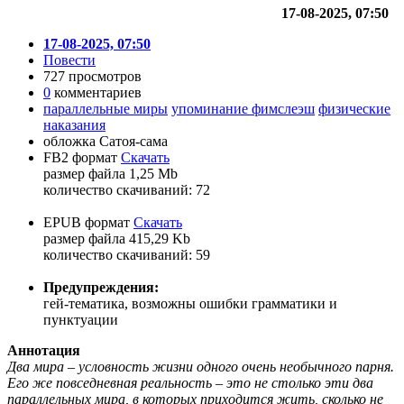
17-08-2025, 07:50
17-08-2025, 07:50
Повести
727 просмотров
0
комментариев
параллельные миры
упоминание фимслеэш
физические
наказания
обложка Сатоя-сама
FB2 формат
Скачать
размер файла 1,25 Mb
количество cкачиваний: 72
EPUB формат
Скачать
размер файла 415,29 Kb
количество cкачиваний: 59
Предупреждения:
гей-тематика, возможны ошибки грамматики и
пунктуации
Аннотация
Два мира – условность жизни одного очень необычного парня.
Его же повседневная реальность – это не столько эти два
параллельных мира, в которых приходится жить, сколько не