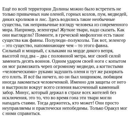
Ещё по всей территории Долины можно было встретить не
только привычных нам оленей, горных козлов, пум, медведей,
диких кроликов и лис. Здесь водились такие необычные
существа, так непривычные взгляду человека из современного
мира. Например, зеленгеры! Жуткие твари, надо сказать. Как
они выглядели? Помните, в греческой мифологии есть такие
существа как фавны. Полулюди–полукозлы. Так вот, зеленгер
– это существо, напоминающее чем – то этого фавна.
Сильный и мощный, с клыками на морде дикого вепря,
высотой под два – два с половиной метра, мог своей силой
заменить десять воинов. Одним ударом своей ноги с копытом
он мог размозжить череп огромному медведю, а когтистыми
«человеческими» руками задушить оленя и тут же разорвать
его плоть. И всё бы ничего, но он был хищником, любящим
иногда лакомиться человеченкой. Именно для защиты от него
и выстроили вокруг всего селения высоченный каменный
забор. Минус, который держал в страхе всех жителей без
исключения, это то, что во время гона эти твари могли
нападать стаями. Тогда держитесь, кто может! Они просто
неуправляемы и практически непобедимы. Только Оракул мог
с ними справиться.