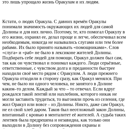
это лишь упрощало жизнь Оракулам и их людям.
Кстати, о людях Оракула. С давних времён Оракулы
понимали значимость окружающих их людей для самой
Долины и для них лично. Поэтому, те, кто помогал Оракулу в
его жизни, охранял ее, делал проще и легче, обеспечивал всем
необходимым, никогда не назывались слугами или тем более
рабами. Их было принято называть «помощниками». Слов
«слуга» и «раб» не было в лексиконе жителей Долины.
Подбирать себе людей для помощи, Оракул должен был сам,
так как он чувствовал и понимал каждого. Люди серьёзные,
ответственные, с чувством долга и преданности быстрее
находили своё место рядом с Оракулом. А люди прежнего
Оракула отходили в сторону сразу, как Оракул менялся. При
чем, не было ни одного человека, не занятого в Долине
каким–то делом. Каждый за что – то отвечал. Если вдруг
рождался такой лентяй или нахлебник, которого никак не
могли заставить трудиться, то выгоняли прочь из селения, где
жил Оракул или вовсе – из Долины. Никто, даже сам Оракул,
не ел свой хлеб даром. Таков был неотложный закон Долины,
впитанный с кровью в менталитет её жителей. А судьба таких
лентяев была предрешена и незавидна, как только они
выходили в Долину без сопровождения охраны и