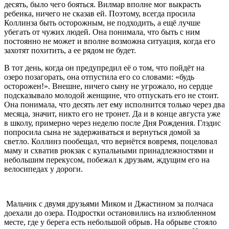
десять, было чего бояться. Вилмар вполне мог выкрасть
ребенка, ничего не сказав ей. Поэтому, всегда просила
Коллинза быть осторожным, не подходить, а ещё лучше
убегать от чужих людей. Она понимала, что быть с ним
постоянно не может и вполне возможна ситуация, когда его
захотят похитить, а ее рядом не будет.
В тот день, когда он предупредил её о том, что пойдёт на
озеро позагорать, она отпустила его со словами: «будь
осторожен!». Внешне, ничего сыну не угрожало, но сердце
подсказывало молодой женщине, что отпускать его не стоит.
Она понимала, что десять лет ему исполнится только через два
месяца, значит, никто его не тронет. Да и в конце августа уже
в школу, примерно через неделю после Дня Рождения. Глэдис
попросила сына не задерживаться и вернуться домой за
светло. Коллинз пообещал, что вернётся вовремя, поцеловал
маму и схватив рюкзак с купальными принадлежностями и
небольшим перекусом, побежал к друзьям, ждущим его на
велосипедах у дороги.
Мальчик с двумя друзьями Миком и Джастином за полчаса
доехали до озера. Подростки остановились на излюбленном
месте, где у берега есть небольшой обрыв. На обрыве стояло