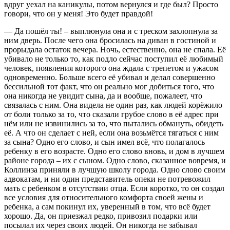
вдруг уехал на каникулы, потом вернулся и где был? Просто
говори, что он у меня! Это будет правдой!
— Да пошёл ты! – выплюнула она и с треском захлопнула за
ним дверь. После чего она бросилась на диван в гостиной и
прорыдала остаток вечера. Ночь, естественно, она не спала. Её
убивало не только то, как подло сейчас поступил её любимый
человек, появления которого она ждала с трепетом и ужасом
одновременно. Больше всего её убивал и делал совершенно
бессильной тот факт, что он реально мог добиться того, что
она никогда не увидит сына, да и вообще, пожалеет, что
связалась с ним. Она видела не один раз, как людей корёжило
от боли только за то, что сказали грубое слово в её адрес при
нём или не извинились за то, что пытались обмануть, обидеть
её. А что он сделает с ней, если она возьмётся тягаться с ним
за сына? Одно его слово, и сын имел всё, что полагалось
ребенку в его возрасте. Одно его слово вновь, и дом в лучшем
районе города – их с сыном. Одно слово, сказанное вовремя, и
Коллинза приняли в лучшую школу города. Одно слово своим
адвокатам, и ни один представитель опеки не потревожил
мать с ребенком в отсутствии отца. Если коротко, то он создал
все условия для относительного комфорта своей жены и
ребенка, а сам покинул их, уверенный в том, что всё будет
хорошо. Да, он приезжал редко, привозил подарки или
посылал их через своих людей. Он никогда не забывал