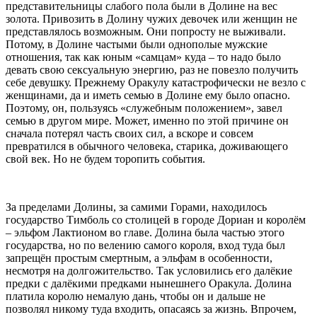
представительницы слабого пола были в Долине на вес
золота. Привозить в Долину чужих девочек или женщин не
представлялось возможным. Они попросту не выживали.
Потому, в Долине частыми были однополые мужские
отношения, так как юным «самцам» куда – то надо было
девать свою сексуальную энергию, раз не повезло получить
себе девушку. Прежнему Оракулу катастрофически не везло с
женщинами, да и иметь семью в Долине ему было опасно.
Поэтому, он, пользуясь «служебным положением», завел
семью в другом мире. Может, именно по этой причине он
сначала потерял часть своих сил, а вскоре и совсем
превратился в обычного человека, старика, доживающего
свой век. Но не будем торопить события.
За пределами Долины, за самими Горами, находилось
государство Тимболь со столицей в городе Дориан и королём
– эльфом Лактионом во главе. Долина была частью этого
государства, но по велению самого короля, вход туда был
запрещён простым смертным, а эльфам в особенности,
несмотря на долгожительство. Так условились его далёкие
предки с далёкими предками нынешнего Оракула. Долина
платила королю немалую дань, чтобы он и дальше не
позволял никому туда входить, опасаясь за жизнь. Впрочем,