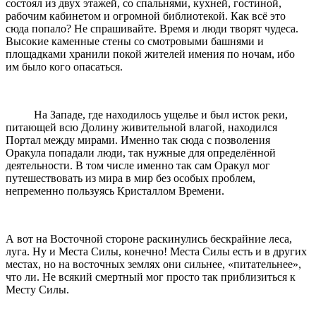
состоял из двух этажей, со спальнями, кухней, гостиной,
рабочим кабинетом и огромной библиотекой. Как всё это
сюда попало? Не спрашивайте. Время и люди творят чудеса.
Высокие каменные стены со смотровыми башнями и
площадками хранили покой жителей имения по ночам, ибо
им было кого опасаться.
На Западе, где находилось ущелье и был исток реки,
питающей всю Долину живительной влагой, находился
Портал между мирами. Именно так сюда с позволения
Оракула попадали люди, так нужные для определённой
деятельности. В том числе именно так сам Оракул мог
путешествовать из мира в мир без особых проблем,
непременно пользуясь Кристаллом Времени.
А вот на Восточной стороне раскинулись бескрайние леса,
луга. Ну и Места Силы, конечно! Места Силы есть и в других
местах, но на восточных землях они сильнее, «питательнее»,
что ли. Не всякий смертный мог просто так приблизиться к
Месту Силы.