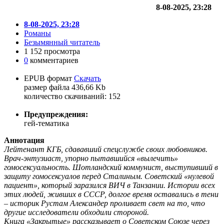
8-08-2025, 23:28
8-08-2025, 23:28
Романы
Безымянный читатель
1 152 просмотра
0
комментариев
EPUB формат
Скачать
размер файла 436,66 Kb
количество cкачиваний: 152
Предупреждения:
гей-тематика
Аннотация
Лейтенант КГБ, сдававший спецслужбе своих любовников.
Врач-энтузиаст, упорно пытавшийся «вылечить»
гомосексуальность. Шотландский коммунист, выступивший в
защиту гомосексуалов перед Сталиным. Советский «нулевой
пациент», который заразился ВИЧ в Танзании. Истории всех
этих людей, живших в СССР, долгое время оставались в тени
– историк Рустам Александер проливает свет на то, что
другие исследователи обходили стороной.
Книга «Закрытые» рассказывает о Советском Союзе через