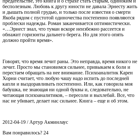
предательстве, это книга и о страхе стать старым, одиноким и
бесполезным. Любовь к другу юности не давала Эрнесту жить
и дышать полной грудью, и только после известия о смерти
Якоба рядом с пустотой одиночества постепенно появляются
проблески надежды. Роман заканчивается оптимистически.
«…Эрнест знал, что туман вскоре неизбежно рассеется и
обнажит горизонты дальнего берега. Но для этого опять
должно пройти время».
Говорят, что время лечит раны. Это неправда, время никого не
лечит. Просто мы становимся сильнее, привыкаем к боли и
перестаем обращать на нее внимание. Психоаналитик Карен
Хорни считает, что любую чашу надо испить до последней
капли и выздоравливать постепенно. Или, как говорила моя
бабушка, не знающая ни одной буквы и, следовательно, не
читающая психоаналитиков, – пересоли и выхлебай. Все, что
нас не убивает, делает нас сильнее. Книга – еще и об этом.
2012-04-19 / Артур Акминлаус
Вам понравилось?
24