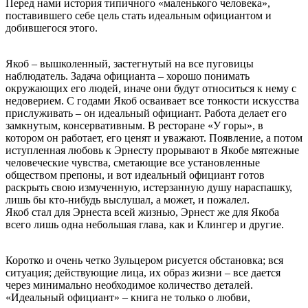
Перед нами история типичного «маленького человека»,
поставившего себе цель стать идеальным официантом и
добившегося этого.
Якоб – вышколенный, застегнутый на все пуговицы
наблюдатель. Задача официанта – хорошо понимать
окружающих его людей, иначе они будут относиться к нему с
недоверием. С годами Якоб осваивает все тонкости искусства
прислуживать – он идеальный официант. Работа делает его
замкнутым, консервативным. В ресторане «У горы», в
котором он работает, его ценят и уважают. Появление, а потом
иступленная любовь к Эрнесту прорывают в Якобе мятежные
человеческие чувства, сметающие все установленные
обществом препоны, и вот идеальный официант готов
раскрыть свою измученную, истерзанную душу нараспашку,
лишь бы кто-нибудь выслушал, а может, и пожалел.
Якоб стал для Эрнеста всей жизнью, Эрнест же для Якоба
всего лишь одна небольшая глава, как и Клингер и другие.
Коротко и очень четко Зульцером рисуется обстановка; вся
ситуация; действующие лица, их образ жизни – все дается
через минимально необходимое количество деталей.
«Идеальный официант» – книга не только о любви,