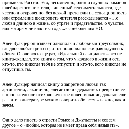
прилавках России. Это, несомненно, один из лучших романов
швейцарского писателя, лишенный сентиментальности, где
честно и откровенно, без всякой претензии на сенсационность
или стремление шокировать читателя рассказывается «…о
любви длиною в жизнь, об утрате и предательстве, о чувстве,
над которым не властны годы...» с небольшим НО.
Ален Зульцер описывает однополый любовный треугольник,
где двое любят третьего, а тот по-дориановски равнодушен к
обоим. Оговорюсь еще раз, «Идеальный официант» – это не
книга-скандал, это книга о том, что у каждого в жизни есть
кто-то, кто никогда тебя не отпустит, и кто-то, кого никогда не
отпустишь ты.
Ален Зульцер написал книгу о запретной любви так
артистично, лаконично, элегантно и сдержанно, превратив ее
в пронзительное психологическое повествование, доказав еще
раз, что в литературе можно говорить обо всем – важно, как и
зачем.
Одно дело писать о страсти Ромео и Джульетты и совсем
другое – о «любви, которая не имеет права себя называть».