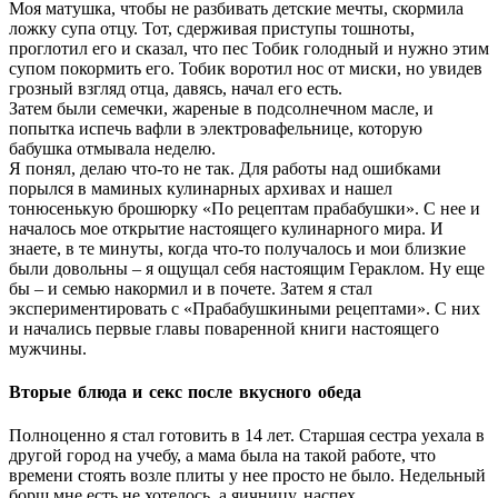
Моя матушка, чтобы не разбивать детские мечты, скормила
ложку супа отцу. Тот, сдерживая приступы тошноты,
проглотил его и сказал, что пес Тобик голодный и нужно этим
супом покормить его. Тобик воротил нос от миски, но увидев
грозный взгляд отца, давясь, начал его есть.
Затем были семечки, жареные в подсолнечном масле, и
попытка испечь вафли в электровафельнице, которую
бабушка отмывала неделю.
Я понял, делаю что-то не так. Для работы над ошибками
порылся в маминых кулинарных архивах и нашел
тонюсенькую брошюрку «По рецептам прабабушки». С нее и
началось мое открытие настоящего кулинарного мира. И
знаете, в те минуты, когда что-то получалось и мои близкие
были довольны – я ощущал себя настоящим Гераклом. Ну еще
бы – и семью накормил и в почете. Затем я стал
экспериментировать с «Прабабушкиными рецептами». С них
и начались первые главы поваренной книги настоящего
мужчины.
Вторые блюда и секс после вкусного обеда
Полноценно я стал готовить в 14 лет. Старшая сестра уехала в
другой город на учебу, а мама была на такой работе, что
времени стоять возле плиты у нее просто не было. Недельный
борщ мне есть не хотелось, а яичницу, наспех