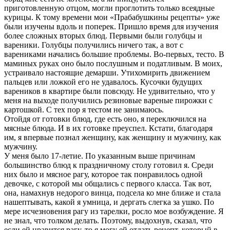
приготовленную отцом, могли проглотить только всеядные
курицы. К тому времени мои «Прабабушкины рецепты» уже
были изучены вдоль и поперек. Пришло время для изучения
более сложных вторых блюд. Первыми были голубцы и
вареники. Голубцы получились ничего так, а вот с
варениками начались большие проблемы. Во-первых, тесто. В
маминых руках оно было послушным и податливым. В моих,
устраивало настоящие демарши. Утихомирить движением
пальцев или ложкой его не удавалось. Кусочки будущих
вареников в квартире были повсюду. Не удивительно, что у
меня на выходе получились резиновые вареные пирожки с
картошкой. С тех пор я тестом не занимаюсь.
Отойдя от готовки блюд, где есть оно, я переключился на
мясные блюда. И в их готовке преуспел. Кстати, благодаря
им, я впервые познал женщину, как женщину и мужчину, как
мужчину.
У меня было 17-летие. По указанным выше причинам
большинство блюд к праздничному столу готовил я. Среди
них было и мясное рагу, которое так понравилось одной
девочке, с которой мы общались с первого класса. Так вот,
она, намахнув недорого винца, подсела ко мне ближе и стала
нашептывать, какой я умница, и дергать слегка за ушко. По
мере исчезновения рагу из тарелки, росло мое возбуждение. Я
не знал, что толком делать. Поэтому, выдохнув, сказал, что
если ей нравится рагу, то я могу ей отдать рецепт, который в