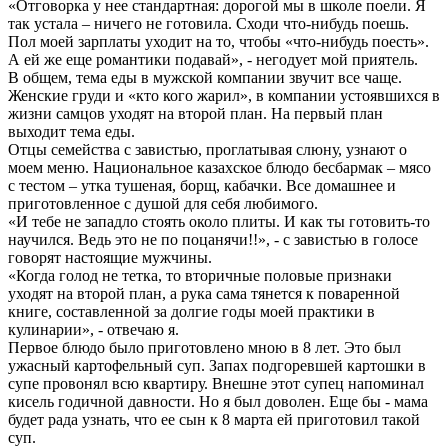
«Отговорка у нее стандартная: дорогой мы в школе поели. Я
так устала – ничего не готовила. Сходи что-нибудь поешь.
Пол моей зарплаты уходит на то, чтобы «что-нибудь поесть».
А ей же еще романтики подавай», - негодует мой приятель.
В общем, тема еды в мужской компании звучит все чаще.
Женские груди и «кто кого жарил», в компании устоявшихся в
жизни самцов уходят на второй план. На первый план
выходит тема еды.
Отцы семейства с завистью, проглатывая слюну, узнают о
моем меню. Национальное казахское блюдо бесбармак – мясо
с тестом – утка тушеная, борщ, кабачки. Все домашнее и
приготовленное с душой для себя любимого.
«И тебе не западло стоять около плиты. И как ты готовить-то
научился. Ведь это не по поцанячи!!», - с завистью в голосе
говорят настоящие мужчины.
«Когда голод не тетка, то вторичные половые признаки
уходят на второй план, а рука сама тянется к поваренной
книге, составленной за долгие годы моей практики в
кулинарии», - отвечаю я.
Первое блюдо было приготовлено мною в 8 лет. Это был
ужасный картофельный суп. Запах подгоревшей картошки в
супе провонял всю квартиру. Внешне этот супец напоминал
кисель годичной давности. Но я был доволен. Еще бы - мама
будет рада узнать, что ее сын к 8 марта ей приготовил такой
суп.