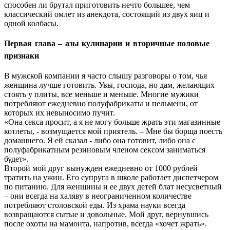
способен ли брутал приготовить нечто большее, чем
классический омлет из анекдота, состоящий из двух яиц и
одной колбасы.
Первая глава – азы кулинарии и вторичные половые
признаки
В мужской компании я часто слышу разговоры о том, чья
женщина лучше готовить. Увы, господа, но дам, желающих
стоять у плиты, все меньше и меньше. Многие мужики
потребляют ежедневно полуфабрикаты и пельмени, от
которых их невыносимо пучит.
«Она секса просит, а я не могу больше жрать эти магазинные
котлеты, - возмущается мой приятель. – Мне бы борща поесть
домашнего. Я ей сказал - либо она готовит, либо она с
полуфабрикатным резиновым членом сексом заниматься
будет».
Второй мой друг вынужден ежедневно от 1000 рублей
тратить на ужин. Его супруга в школе работает диспетчером
по питанию. Для женщины и ее двух детей блат несусветный
– они всегда на халяву в неограниченном количестве
потребляют столовской еды. Из храма науки всегда
возвращаются сытые и довольные. Мой друг, вернувшись
после охоты на мамонта, напротив, всегда «хочет жрать».