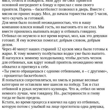
мясо, отбить и пожарить. Мой друг не смог привезти
основной ингредиент к блюду и прислал с ним своего
приятеля. Парень – баскетболист позвонил в дверь. Вместе с
мясом он принес водку. Мол, до начала торжества еще 5 часов,
чего скучать за готовкой.
Для меня было полной неожиданностью, что в нашу
компанию влился новый гость, но выгонять его не стал. Мы
вместе принялись выпивать водку и отбивать говядину.
Отбивал он неумело и все время ворчал, мол, как это девушки
готовят. Я ему всячески помогал: добрым словом, добрым
делом.
Через 40 минут наших стараний 12 кусков мяса были готовы к
жарке. К тому моменту полбутылки водки уже было выпито.
Я нагнулся к зимнему холодильнику, чтобы достать чеснок
для отбивных, как вдруг новый приятель неожиданно меня
обхватил и притянул к себе.
«Ты умело обращаешься с одними отбивными, я – с другими»,
- прошептал баскетболист.
Я попытался сопротивляться, но хмель и разные весовые
категории не оставляли мне шансов на победу. Так я стал
отбивной в руках неумелого кулинара. Что ж, отбил он меня
немного лучше, чем говядину. Но...растерянности и гневу
тогда не было предела.
Кстати, во время процесса я кончил на одну из отбивных,
которую потом с улыбкой на лице проглотила одна девушка,