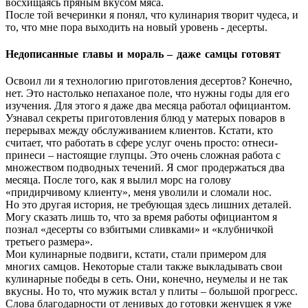
восхищаясь пряным вкусом мяса.
После той вечеринки я понял, что кулинария творит чудеса, и
то, что мне пора выходить на новый уровень - десерты.
Недописанные главы и мораль – даже самцы готовят
Освоил ли я технологию приготовления десертов? Конечно,
нет. Это настолько непаханое поле, что нужны годы для его
изучения. Для этого я даже два месяца работал официантом.
Узнавал секреты приготовления блюд у матерых поваров в
перерывах между обслуживанием клиентов. Кстати, кто
считает, что работать в сфере услуг очень просто: отнеси-
принеси – настоящие глупцы. Это очень сложная работа с
множеством подводных течений. Я смог продержаться два
месяца. После того, как я вылил морс на голову
«придирчивому клиенту», меня уволили и сломали нос.
Но это другая история, не требующая здесь лишних деталей.
Могу сказать лишь то, что за время работы официантом я
познал «десерты со взбитыми сливками» и «клубничкой
третьего размера».
Мои кулинарные подвиги, кстати, стали примером для
многих самцов. Некоторые стали также выкладывать свои
кулинарные победы в сеть. Они, конечно, неумелы и не так
вкусны. Но то, что мужик встал у плиты – большой прогресс.
Слова благодарности от ленивых до готовки женушек я уже