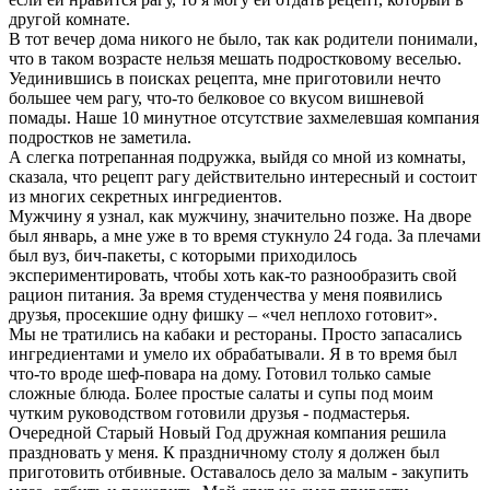
другой комнате.
В тот вечер дома никого не было, так как родители понимали,
что в таком возрасте нельзя мешать подростковому веселью.
Уединившись в поисках рецепта, мне приготовили нечто
большее чем рагу, что-то белковое со вкусом вишневой
помады. Наше 10 минутное отсутствие захмелевшая компания
подростков не заметила.
А слегка потрепанная подружка, выйдя со мной из комнаты,
сказала, что рецепт рагу действительно интересный и состоит
из многих секретных ингредиентов.
Мужчину я узнал, как мужчину, значительно позже. На дворе
был январь, а мне уже в то время стукнуло 24 года. За плечами
был вуз, бич-пакеты, с которыми приходилось
экспериментировать, чтобы хоть как-то разнообразить свой
рацион питания. За время студенчества у меня появились
друзья, просекшие одну фишку – «чел неплохо готовит».
Мы не тратились на кабаки и рестораны. Просто запасались
ингредиентами и умело их обрабатывали. Я в то время был
что-то вроде шеф-повара на дому. Готовил только самые
сложные блюда. Более простые салаты и супы под моим
чутким руководством готовили друзья - подмастерья.
Очередной Старый Новый Год дружная компания решила
праздновать у меня. К праздничному столу я должен был
приготовить отбивные. Оставалось дело за малым - закупить