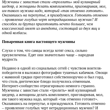
Мужчины с завистью стали «троллить» мой кулинарный
шедевр, а женщины делать комплименты, приговаривая, мол,
им такого мужика надо, который «так отменно готовит».
Оказавшись на перепутье, я призадумался. Готовить отменно
– проявление голубых черт нетрадиционных мужчин? И
способен ли брутал приготовить нечто большее, чем
классический омлет из анекдота, состоящий из двух яиц и
одной колбасы.
Поваренная книга настоящего мужчины
Слухи о том, что самцы всегда хотят секса, сильно
преувеличены. Едят они значительно чаще – народная
мудрость
Недавно в одной из социальных сетей с чувством воителя-
победителя я выложил фотографии тушеных кабачков. Овощи
с маминой грядки приготовил собственноручно и был горд,
что столь диетическое блюдо получилось отменным.
Интернет-сообщество отреагировало немного странно.
Мужчины с завистью стали «тролить» мой кулинарный
шедевр, а женщины делать комплимент, приговаривая, мол,
им такого мужика надо, который «так отменно готовит».
Оказавшись на перепутье, я призадумался. Готовить отменно
– проявление голубых черт нетрадиционных мужчин? И