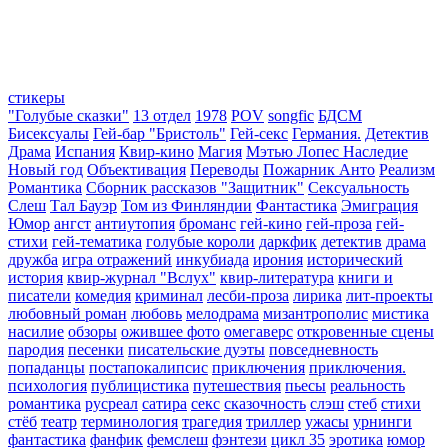
стикеры
"Голубые сказки"
13 отдел
1978
POV
songfic
БДСМ
Бисексуалы
Гей-бар "Бристоль"
Гей-секс
Германия.
Детектив
Драма
Испания
Квир-кино
Магия
Мэтью Лопес Наследие
Новый год
Объективация
Переводы
Пожарник Анто
Реализм
Романтика
Сборник рассказов "Защитник"
Сексуальность
Слеш
Тал Бауэр
Том из Финляндии
Фантастика
Эмиграция
Юмор
ангст
антиутопия
броманс
гей-кино
гей-проза
гей-
стихи
гей-тематика
голубые короли
даркфик
детектив
драма
дружба
игра отражений
инкубиада
ирония
исторический
история
квир-журнал "Вслух"
квир-литература
книги и
писатели
комедия
криминал
лесби-проза
лирика
лит-проекты
любовный роман
любовь
мелодрама
мизантрополис
мистика
насилие
обзоры
ожившее фото
омегаверс
откровенные сцены
пародия
песенки
писательские дуэты
повседневность
попаданцы
постапокалипсис
приключения
приключения.
психология
публицистика
путешествия
пьесы
реальность
романтика
русреал
сатира
секс
сказочность
слэш
стеб
стихи
стёб
театр
терминология
трагедия
триллер
ужасы
урнинги
фантастика
фанфик
фемслеш
фэнтези
цикл 35
эротика
юмор