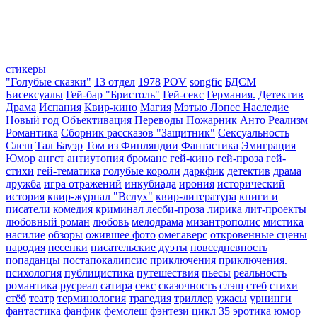
стикеры
"Голубые сказки"
13 отдел
1978
POV
songfic
БДСМ
Бисексуалы
Гей-бар "Бристоль"
Гей-секс
Германия.
Детектив
Драма
Испания
Квир-кино
Магия
Мэтью Лопес Наследие
Новый год
Объективация
Переводы
Пожарник Анто
Реализм
Романтика
Сборник рассказов "Защитник"
Сексуальность
Слеш
Тал Бауэр
Том из Финляндии
Фантастика
Эмиграция
Юмор
ангст
антиутопия
броманс
гей-кино
гей-проза
гей-
стихи
гей-тематика
голубые короли
даркфик
детектив
драма
дружба
игра отражений
инкубиада
ирония
исторический
история
квир-журнал "Вслух"
квир-литература
книги и
писатели
комедия
криминал
лесби-проза
лирика
лит-проекты
любовный роман
любовь
мелодрама
мизантрополис
мистика
насилие
обзоры
ожившее фото
омегаверс
откровенные сцены
пародия
песенки
писательские дуэты
повседневность
попаданцы
постапокалипсис
приключения
приключения.
психология
публицистика
путешествия
пьесы
реальность
романтика
русреал
сатира
секс
сказочность
слэш
стеб
стихи
стёб
театр
терминология
трагедия
триллер
ужасы
урнинги
фантастика
фанфик
фемслеш
фэнтези
цикл 35
эротика
юмор