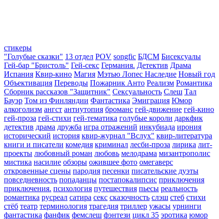
стикеры
"Голубые сказки"
13 отдел
POV
songfic
БДСМ
Бисексуалы
Гей-бар "Бристоль"
Гей-секс
Германия.
Детектив
Драма
Испания
Квир-кино
Магия
Мэтью Лопес Наследие
Новый год
Объективация
Переводы
Пожарник Анто
Реализм
Романтика
Сборник рассказов "Защитник"
Сексуальность
Слеш
Тал
Бауэр
Том из Финляндии
Фантастика
Эмиграция
Юмор
алкоголизм
ангст
антиутопия
броманс
гей-движение
гей-кино
гей-проза
гей-стихи
гей-тематика
голубые короли
даркфик
детектив
драма
дружба
игра отражений
инкубиада
ирония
исторический
история
квир-журнал "Вслух"
квир-литература
книги и писатели
комедия
криминал
лесби-проза
лирика
лит-
проекты
любовный роман
любовь
мелодрама
мизантрополис
мистика
насилие
обзоры
ожившее фото
омегаверс
откровенные сцены
пародия
песенки
писательские дуэты
повседневность
попаданцы
постапокалипсис
приключения
приключения.
психология
путешествия
пьесы
реальность
романтика
русреал
сатира
секс
сказочность
слэш
стеб
стихи
стёб
театр
терминология
трагедия
триллер
ужасы
урнинги
фантастика
фанфик
фемслеш
фэнтези
цикл 35
эротика
юмор