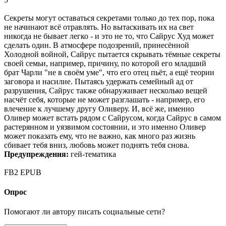
Секреты могут оставаться секретами только до тех пор, пока
не начинают всё отравлять. Но вытаскивать их на свет
никогда не бывает легко - и это не то, что Сайрус Худ может
сделать один. В атмосфере подозрений, принесённой
Холодной войной, Сайрус пытается скрывать тёмные секреты
своей семьи, например, причину, по которой его младший
брат Чарли "не в своём уме", что его отец пьёт, а ещё теории
заговора и насилие. Пытаясь удержать семейный ад от
разрушения, Сайрус также обнаруживает несколько вещей
насчёт себя, которые не может разглашать - например, его
влечение к лучшему другу Оливеру. И, всё же, именно
Оливер может встать рядом с Сайрусом, когда Сайрус в самом
растерянном и уязвимом состоянии, и это именно Оливер
может показать ему, что не важно, как много раз жизнь
сбивает тебя вниз, любовь может поднять тебя снова.
Предупреждения:
гей-тематика
FB2
EPUB
Опрос
Помогают ли автору писать социальные сети?