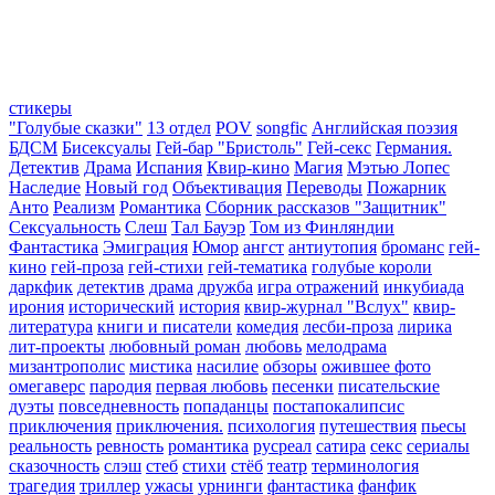
стикеры
"Голубые сказки"
13 отдел
POV
songfic
Английская поэзия
БДСМ
Бисексуалы
Гей-бар "Бристоль"
Гей-секс
Германия.
Детектив
Драма
Испания
Квир-кино
Магия
Мэтью Лопес
Наследие
Новый год
Объективация
Переводы
Пожарник
Анто
Реализм
Романтика
Сборник рассказов "Защитник"
Сексуальность
Слеш
Тал Бауэр
Том из Финляндии
Фантастика
Эмиграция
Юмор
ангст
антиутопия
броманс
гей-
кино
гей-проза
гей-стихи
гей-тематика
голубые короли
даркфик
детектив
драма
дружба
игра отражений
инкубиада
ирония
исторический
история
квир-журнал "Вслух"
квир-
литература
книги и писатели
комедия
лесби-проза
лирика
лит-проекты
любовный роман
любовь
мелодрама
мизантрополис
мистика
насилие
обзоры
ожившее фото
омегаверс
пародия
первая любовь
песенки
писательские
дуэты
повседневность
попаданцы
постапокалипсис
приключения
приключения.
психология
путешествия
пьесы
реальность
ревность
романтика
русреал
сатира
секс
сериалы
сказочность
слэш
стеб
стихи
стёб
театр
терминология
трагедия
триллер
ужасы
урнинги
фантастика
фанфик