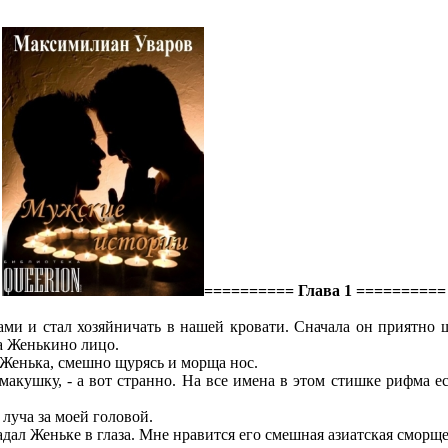
========== Глава 1 ==========
и и стал хозяйничать в нашей кровати. Сначала он приятно ще
а Женькино лицо.
е Женька, смешно щурясь и морща нос.
 макушку, - а вот странно. На все имена в этом стишке рифма ес
 луча за моей головой.
адал Женьке в глаза. Мне нравится его смешная азиатская сморщ