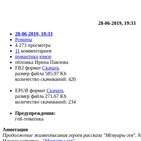
28-06-2019, 19:33
28-06-2019, 19:33
Романы
4 273 просмотра
11
комментариев
романтика
юмор
обложка Ирина Павлова
FB2 формат
Скачать
размер файла 585,97 Kb
количество cкачиваний: 420
EPUB формат
Скачать
размер файла 271,67 Kb
количество cкачиваний: 234
Предупреждения:
гей-тематика
Аннотация
Продолжение жизнеописания героев рассказа "Мемуары гея". М
Начало истории -
"Мемуары гея"