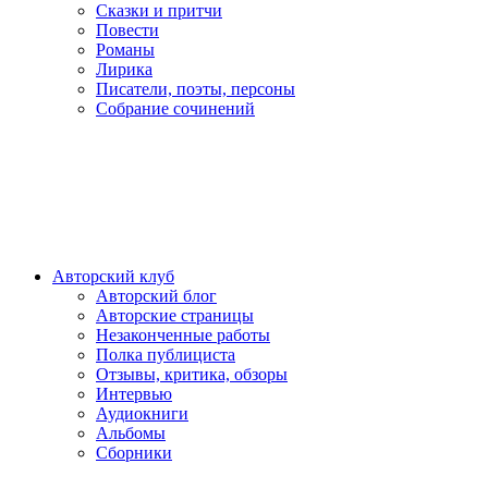
Сказки и притчи
Повести
Романы
Лирика
Писатели, поэты, персоны
Собрание сочинений
Авторский клуб
Авторский блог
Авторские страницы
Незаконченные работы
Полка публициста
Отзывы, критика, обзоры
Интервью
Аудиокниги
Альбомы
Сборники