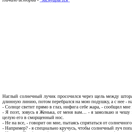
Наглый солнечный лучик просочился через щель между шторам
длинную линию, потом перебрался на мою подушку, а с нее - н
- Солнце светит прямо в глаз, нифига себе жара, - сообщил мн
- Я поэт, зовусь я Женька, от меня вам… - я замолкаю и чешу
целую его в сморщенный нос.
- Не на все, - говорит он мне, пытаясь спрятаться от солнечного
- Например? - я специально кручусь, чтобы солнечный луч поп