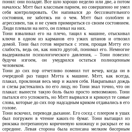
понял: они поладят. Все шло хорошо неделю или две, а потом
началось: Мэтт был классным парнем, но совершенно не умел
себя контролировать. Он напивался до бессознательного
состояния, не заботясь ни о чем. Мэтт был озлоблен и
агрессивен, так и не сумев примириться со своим состоянием.
Люди плевали на него, он плевал на них.
Тони взваливал его на плечо, тащил к машине, отыскивал
ключи в одном из карманов его узких штанов и отвозил
домой. Тони был готов мириться с этим, прощая Мэтту его
слабость, ведь он, как никто другой, понимал его. Немногие
выдерживали психологического давления, – Тони повезло:
будучи изгоем, он умудрился остаться полноценным
человеком.
Тони до сих пор отчетливо помнил тот вечер, когда он в
очередной раз тащил Мэтта к машине. Мэтт, как всегда,
плакал, проклиная весь мир и жалея себя. Накрапывал дождь
и слезы растекались по его лицу, но Тони знал точно, что он
плакал: вынести такую боль было просто невозможно. Тони
пытался его успокоить, но Мэтт вырвался и крикнул те самые
слова, которые до сих пор надсадным криком отдавались в его
голове.
Тони вскочил, переводя дыхание. Его сосед с плеером в ушах
был погружен в чтение каких-то бумаг. Тони вытащил из
рюкзака потрепанную коричневую книжицу и раскрыл ее на
середине. Левая сторона была исписана мелким бисерным