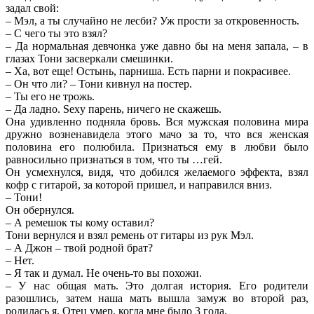
задал свой:
– Мэл, а ты случайно не лесби? Уж прости за откровенность.
– С чего ты это взял?
– Да нормальная девчонка уже давно бы на меня запала, – в
глазах Тони засверкали смешинки.
– Ха, вот еще! Остынь, парниша. Есть парни и покрасивее.
– Он что ли? – Тони кивнул на постер.
– Ты его не трожь.
– Да ладно. Sexy парень, ничего не скажешь.
Она удивленно подняла бровь. Вся мужская половина мира
дружно возненавидела этого мачо за то, что вся женская
половина его полюбила. Признаться ему в любви было
равносильно признаться в том, что ты …гей.
Он усмехнулся, видя, что добился желаемого эффекта, взял
кофр с гитарой, за которой пришел, и направился вниз.
– Тони!
Он обернулся.
– А ремешок ты кому оставил?
Тони вернулся и взял ремень от гитары из рук Мэл.
– А Джон – твой родной брат?
– Нет.
– Я так и думал. Не очень-то вы похожи.
– У нас общая мать. Это долгая история. Его родители
разошлись, затем наша мать вышла замуж во второй раз,
родилась я. Отец умер, когда мне было 3 года.