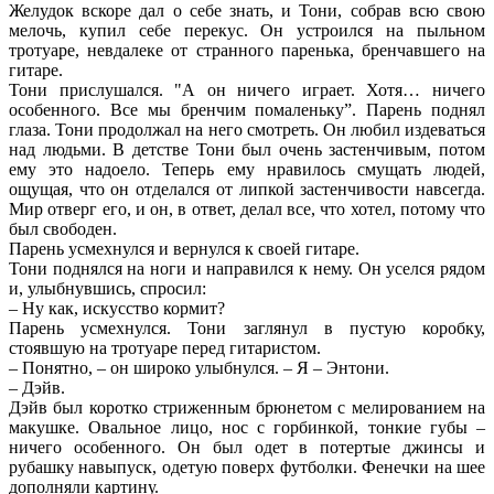
Желудок вскоре дал о себе знать, и Тони, собрав всю свою
мелочь, купил себе перекус. Он устроился на пыльном
тротуаре, невдалеке от странного паренька, бренчавшего на
гитаре.
Тони прислушался. "А он ничего играет. Хотя… ничего
особенного. Все мы бренчим помаленьку”. Парень поднял
глаза. Тони продолжал на него смотреть. Он любил издеваться
над людьми. В детстве Тони был очень застенчивым, потом
ему это надоело. Теперь ему нравилось смущать людей,
ощущая, что он отделался от липкой застенчивости навсегда.
Мир отверг его, и он, в ответ, делал все, что хотел, потому что
был свободен.
Парень усмехнулся и вернулся к своей гитаре.
Тони поднялся на ноги и направился к нему. Он уселся рядом
и, улыбнувшись, спросил:
– Ну как, искусство кормит?
Парень усмехнулся. Тони заглянул в пустую коробку,
стоявшую на тротуаре перед гитаристом.
– Понятно, – он широко улыбнулся. – Я – Энтони.
– Дэйв.
Дэйв был коротко стриженным брюнетом с мелированием на
макушке. Овальное лицо, нос с горбинкой, тонкие губы –
ничего особенного. Он был одет в потертые джинсы и
рубашку навыпуск, одетую поверх футболки. Фенечки на шее
дополняли картину.