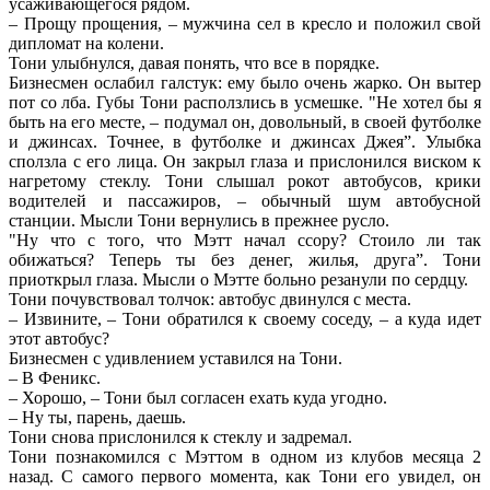
усаживающегося рядом.
– Прощу прощения, – мужчина сел в кресло и положил свой
дипломат на колени.
Тони улыбнулся, давая понять, что все в порядке.
Бизнесмен ослабил галстук: ему было очень жарко. Он вытер
пот со лба. Губы Тони расползлись в усмешке. "Не хотел бы я
быть на его месте, – подумал он, довольный, в своей футболке
и джинсах. Точнее, в футболке и джинсах Джея”. Улыбка
сползла с его лица. Он закрыл глаза и прислонился виском к
нагретому стеклу. Тони слышал рокот автобусов, крики
водителей и пассажиров, – обычный шум автобусной
станции. Мысли Тони вернулись в прежнее русло.
"Ну что с того, что Мэтт начал ссору? Стоило ли так
обижаться? Теперь ты без денег, жилья, друга”. Тони
приоткрыл глаза. Мысли о Мэтте больно резанули по сердцу.
Тони почувствовал толчок: автобус двинулся с места.
– Извините, – Тони обратился к своему соседу, – а куда идет
этот автобус?
Бизнесмен с удивлением уставился на Тони.
– В Феникс.
– Хорошо, – Тони был согласен ехать куда угодно.
– Ну ты, парень, даешь.
Тони снова прислонился к стеклу и задремал.
Тони познакомился с Мэттом в одном из клубов месяца 2
назад. С самого первого момента, как Тони его увидел, он