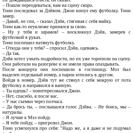
– Пошли переодеваться, нам на сцену скоро.
Тони последовал за Дэйвом. Джон кинул ему футболку. Тони
замер.
– Давай, не спи, – сказал Дэйв, стягивая с себя майку.
Тони как-то неуклюже принялся за свою.
– Ну у тебя и шрамов! – воскликнул Дэйв, замерев с
футболкой в руках.
Тони поспешил натянуть футболку.
– Откуда они у тебя? – спросил Дэйв, одеваясь.
– Да так.
Дэйв хотел узнать подробности, но их уже торопили на сцену.
Они работали на разогреве и не имели права опаздывать.
После концерта они поспешили в гостиницу. Мэл был
выделен отдельный номер, а парни ютились в другом.
Войдя в номер, Дэйв тут же стянул с себя мокрую от пота
футболку и направился в ванную.
– Ты идешь? – поинтересовался Джон.
– Нет, спасибо, я после вас.
– У нас съемки через полчаса.
– Да брось ты, – послышался голос Дэйва. – Не боись, мы –
натуралы.
– Я лучше к Мэл пойду.
– Я тебе пойду, – пригрозил Джон.
Тони усмехнулся про себя: "Надо же, а я даже и не подумал