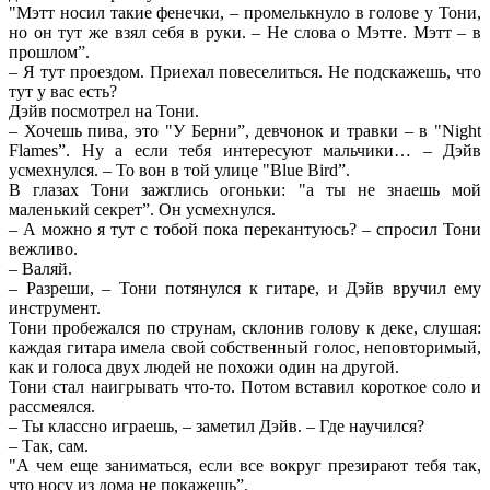
"Мэтт носил такие фенечки, – промелькнуло в голове у Тони,
но он тут же взял себя в руки. – Не слова о Мэтте. Мэтт – в
прошлом”.
– Я тут проездом. Приехал повеселиться. Не подскажешь, что
тут у вас есть?
Дэйв посмотрел на Тони.
– Хочешь пива, это "У Берни”, девчонок и травки – в "Night
Flames”. Ну а если тебя интересуют мальчики… – Дэйв
усмехнулся. – То вон в той улице "Blue Bird”.
В глазах Тони зажглись огоньки: "а ты не знаешь мой
маленький секрет”. Он усмехнулся.
– А можно я тут с тобой пока перекантуюсь? – спросил Тони
вежливо.
– Валяй.
– Разреши, – Тони потянулся к гитаре, и Дэйв вручил ему
инструмент.
Тони пробежался по струнам, склонив голову к деке, слушая:
каждая гитара имела свой собственный голос, неповторимый,
как и голоса двух людей не похожи один на другой.
Тони стал наигрывать что-то. Потом вставил короткое соло и
рассмеялся.
– Ты классно играешь, – заметил Дэйв. – Где научился?
– Так, сам.
"А чем еще заниматься, если все вокруг презирают тебя так,
что носу из дома не покажешь”.