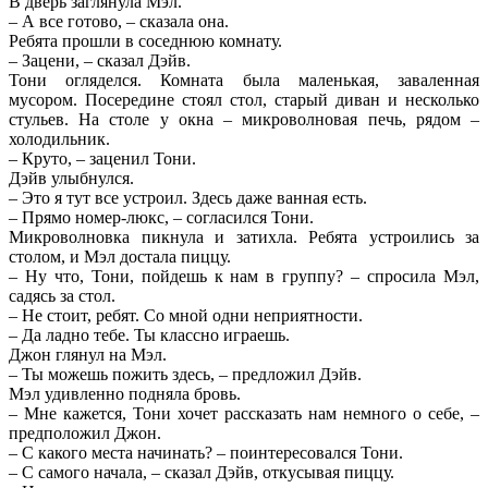
В дверь заглянула Мэл.
– А все готово, – сказала она.
Ребята прошли в соседнюю комнату.
– Зацени, – сказал Дэйв.
Тони огляделся. Комната была маленькая, заваленная
мусором. Посередине стоял стол, старый диван и несколько
стульев. На столе у окна – микроволновая печь, рядом –
холодильник.
– Круто, – заценил Тони.
Дэйв улыбнулся.
– Это я тут все устроил. Здесь даже ванная есть.
– Прямо номер-люкс, – согласился Тони.
Микроволновка пикнула и затихла. Ребята устроились за
столом, и Мэл достала пиццу.
– Ну что, Тони, пойдешь к нам в группу? – спросила Мэл,
садясь за стол.
– Не стоит, ребят. Со мной одни неприятности.
– Да ладно тебе. Ты классно играешь.
Джон глянул на Мэл.
– Ты можешь пожить здесь, – предложил Дэйв.
Мэл удивленно подняла бровь.
– Мне кажется, Тони хочет рассказать нам немного о себе, –
предположил Джон.
– С какого места начинать? – поинтересовался Тони.
– С самого начала, – сказал Дэйв, откусывая пиццу.