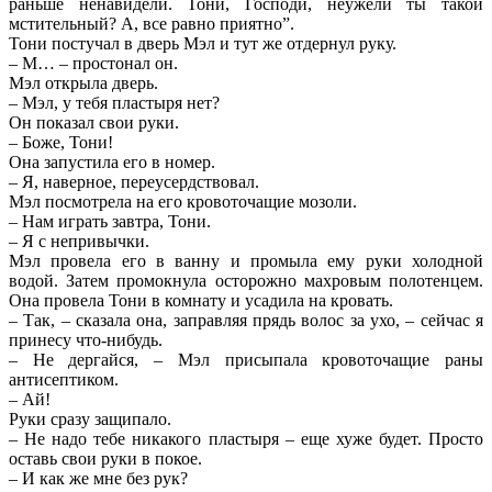
раньше ненавидели. Тони, Господи, неужели ты такой
мстительный? А, все равно приятно”.
Тони постучал в дверь Мэл и тут же отдернул руку.
– М… – простонал он.
Мэл открыла дверь.
– Мэл, у тебя пластыря нет?
Он показал свои руки.
– Боже, Тони!
Она запустила его в номер.
– Я, наверное, переусердствовал.
Мэл посмотрела на его кровоточащие мозоли.
– Нам играть завтра, Тони.
– Я с непривычки.
Мэл провела его в ванну и промыла ему руки холодной
водой. Затем промокнула осторожно махровым полотенцем.
Она провела Тони в комнату и усадила на кровать.
– Так, – сказала она, заправляя прядь волос за ухо, – сейчас я
принесу что-нибудь.
– Не дергайся, – Мэл присыпала кровоточащие раны
антисептиком.
– Ай!
Руки сразу защипало.
– Не надо тебе никакого пластыря – еще хуже будет. Просто
оставь свои руки в покое.
– И как же мне без рук?