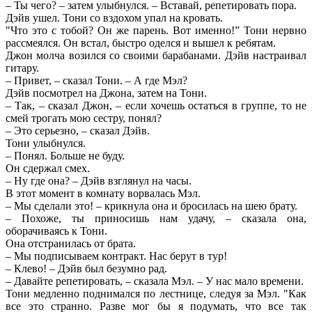
– Ты чего? – затем улыбнулся. – Вставай, репетировать пора.
Дэйв ушел. Тони со вздохом упал на кровать.
"Что это с тобой? Он же парень. Вот именно!” Тони нервно
рассмеялся. Он встал, быстро оделся и вышел к ребятам.
Джон молча возился со своими барабанами. Дэйв настраивал
гитару.
– Привет, – сказал Тони. – А где Мэл?
Дэйв посмотрел на Джона, затем на Тони.
– Так, – сказал Джон, – если хочешь остаться в группе, то не
смей трогать мою сестру, понял?
– Это серьезно, – сказал Дэйв.
Тони улыбнулся.
– Понял. Больше не буду.
Он сдержал смех.
– Ну где она? – Дэйв взглянул на часы.
В этот момент в комнату ворвалась Мэл.
– Мы сделали это! – крикнула она и бросилась на шею брату.
– Похоже, ты приносишь нам удачу, – сказала она,
оборачиваясь к Тони.
Она отстранилась от брата.
– Мы подписываем контракт. Нас берут в тур!
– Клево! – Дэйв был безумно рад.
– Давайте репетировать, – сказала Мэл. – У нас мало времени.
Тони медленно поднимался по лестнице, следуя за Мэл. "Как
все это странно. Разве мог бы я подумать, что все так