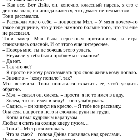
– Как все. Вот Дэйв, он, конечно, классный парень, я его с
детства знаю, но иногда кажется, что думает не тем местом.
Тони рассмеялся.
– Расскажи мне о себе, – попросила Мэл. – У меня почему-то
такое ощущение, что у тебе намного больше того, что ты еще
не рассказал.
Тони замер. Мэл была серьезным противником, и игра
становилась опасной. И от этого еще интереснее.
– Поверь мне, ты не хочешь этого узнать.
– Неужели у тебя были проблемы с законом?
– Да нет.
– Так что же?
– Я просто не хочу рассказывать про свою жизнь кому попало.
– Значит я – "кому попало”, так?
Мэл вскочила. Тони попытался схватить ее, чтоб усадить
обратно.
– Мэл, – сказал он, смеясь, – прости, я не то имел в виду.
– Знаем, что ты имел в виду! – она улыбнулась.
– Садись, – он кивнул на кресло. – Я тебе все расскажу.
Она села напротив него и сложила руки на груди.
– Когда я был кудрявым карапузом
Любил я спать на солнце кверу пузом…
– Тони! – Мэл расхохоталась.
– Что за смех? – голова Дэйва появилась над креслами.
Не дождавшись ответа, он сказал: