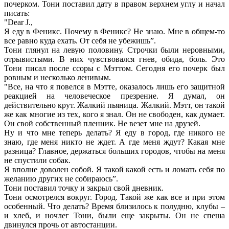
почерком. Тони поставил дату в правом верхнем углу и начал
писать:
"Dear J.,
Я еду в Феникс. Почему в Феникс? Не знаю. Мне в общем-то
все равно куда ехать. От себя не убежишь”.
Тони глянул на левую половину. Строчки были неровными,
отрывистыми. В них чувствовался гнев, обида, боль. Это
Тони писал после ссоры с Мэттом. Сегодня его почерк был
ровным и несколько ленивым.
"Все, на что я повелся в Мэтте, оказалось лишь его защитной
реакцией на человеческое презрение. Я думал, он
действительно крут. Жалкий пьяница. Жалкий. Мэтт, он такой
же как многие из тех, кого я знал. Он не свободен, как думает.
Он свой собственный пленник. Не везет мне на друзей.
Ну и что мне теперь делать? Я еду в город, где никого не
знаю, где меня никто не ждет. А где меня ждут? Какая мне
разница? Главное, держаться больших городов, чтобы на меня
не спустили собак.
Я вполне доволен собой. Я такой какой есть и ломать себя по
желанию других не собираюсь”.
Тони поставил точку и закрыл свой дневник.
Тони осмотрелся вокруг. Город. Такой же как все и при этом
особенный. Что делать? Время близилось к полудню, клубы –
и хлеб, и ночлег Тони, были еще закрыты. Он не спеша
двинулся прочь от автостанции.