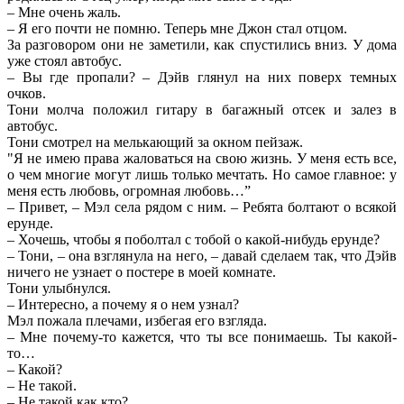
– Мне очень жаль.
– Я его почти не помню. Теперь мне Джон стал отцом.
За разговором они не заметили, как спустились вниз. У дома
уже стоял автобус.
– Вы где пропали? – Дэйв глянул на них поверх темных
очков.
Тони молча положил гитару в багажный отсек и залез в
автобус.
Тони смотрел на мелькающий за окном пейзаж.
"Я не имею права жаловаться на свою жизнь. У меня есть все,
о чем многие могут лишь только мечтать. Но самое главное: у
меня есть любовь, огромная любовь…”
– Привет, – Мэл села рядом с ним. – Ребята болтают о всякой
ерунде.
– Хочешь, чтобы я поболтал с тобой о какой-нибудь ерунде?
– Тони, – она взглянула на него, – давай сделаем так, что Дэйв
ничего не узнает о постере в моей комнате.
Тони улыбнулся.
– Интересно, а почему я о нем узнал?
Мэл пожала плечами, избегая его взгляда.
– Мне почему-то кажется, что ты все понимаешь. Ты какой-
то…
– Какой?
– Не такой.
– Не такой как кто?