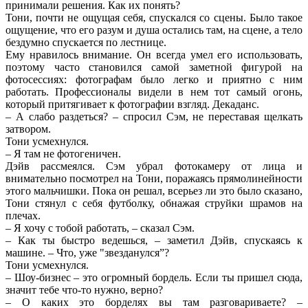
принимали решения. Как их понять?
Тони, почти не ощущая себя, спускался со сцены. Было такое
ощущение, что его разум и душа остались там, на сцене, а тело
бездумно спускается по лестнице.
Ему нравилось внимание. Он всегда умел его использовать,
поэтому часто становился самой заметной фигурой на
фотосессиях: фотографам было легко и приятно с ним
работать. Профессионалы видели в нем тот самый огонь,
который притягивает к фотографии взгляд. Декаданс.
– А слабо раздеться? – спросил Сэм, не переставая щелкать
затвором.
Тони усмехнулся.
– Я там не фотогеничен.
Дэйв рассмеялся. Сэм убрал фотокамеру от лица и
внимательно посмотрел на Тони, поражаясь прямолинейности
этого мальчишки. Пока он решал, всерьез ли это было сказано,
Тони стянул с себя футболку, обнажая струйки шрамов на
плечах.
– Я хочу с тобой работать, – сказал Сэм.
– Как ты быстро ведешься, – заметил Дэйв, спускаясь к
машине. – Что, уже "звезданулся”?
Тони усмехнулся.
– Шоу-бизнес – это огромный бордель. Если ты пришел сюда,
значит тебе что-то нужно, верно?
– О каких это борделях вы там разговариваете? –