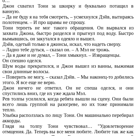
о…”
Джон схватил Тони за шкирку и буквально потащил в
ванную.
– Да не буду я на тебя смотреть, – усмехнулся Дэйв, вытираясь
полотенцем. – И про шрамы не спрошу.
Тони терпеть не мог такого обращения. Он вырвался из
захвата Джона, быстро разделся и прыгнул под воду. Быстро
вымывшись, он закутался в одеяло и вышел.
Дэйв, одетый только в джинсы, искал, что надеть сверху.
– Ладно тебе дуться, – сказал он. – А Мэл не трожь.
– Да я даже и не думал, – Тони хмыкнул. – Извращенцы.
Он спешно оделся.
Шум воды прекратился, и Джон вышел из ванны, выжимая
свои длинные волосы.
– Поверить не могу, – сказал Дэйв. – Мы наконец-то добились
этого. Я все еще не верю.
Джон ничего не ответил. Он не спеша оделся, и они
спустились вниз, где их уже ждала Мэл.
Рев толпы усилился, когда ребята вышли на сцену. Они были
всего лишь группой на разогреве, но их тоже принимали
тепло.
Улыбка расползлась по лицу Тони. Он машинально перебирал
аккорды.
Глядя на толпу Тони чувствовал… "Удовлетворение
отмщения. Да. Теперь вы все меня любите. Любите так же как