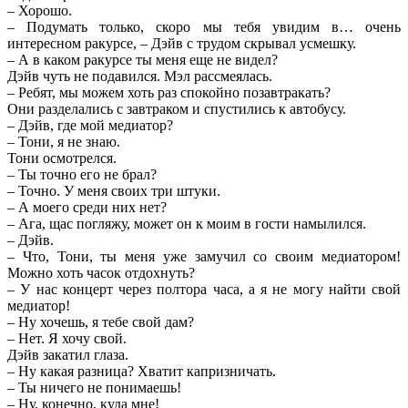
– Хорошо.
– Подумать только, скоро мы тебя увидим в… очень
интересном ракурсе, – Дэйв с трудом скрывал усмешку.
– А в каком ракурсе ты меня еще не видел?
Дэйв чуть не подавился. Мэл рассмеялась.
– Ребят, мы можем хоть раз спокойно позавтракать?
Они разделались с завтраком и спустились к автобусу.
– Дэйв, где мой медиатор?
– Тони, я не знаю.
Тони осмотрелся.
– Ты точно его не брал?
– Точно. У меня своих три штуки.
– А моего среди них нет?
– Ага, щас погляжу, может он к моим в гости намылился.
– Дэйв.
– Что, Тони, ты меня уже замучил со своим медиатором!
Можно хоть часок отдохнуть?
– У нас концерт через полтора часа, а я не могу найти свой
медиатор!
– Ну хочешь, я тебе свой дам?
– Нет. Я хочу свой.
Дэйв закатил глаза.
– Ну какая разница? Хватит капризничать.
– Ты ничего не понимаешь!
– Ну, конечно, куда мне!