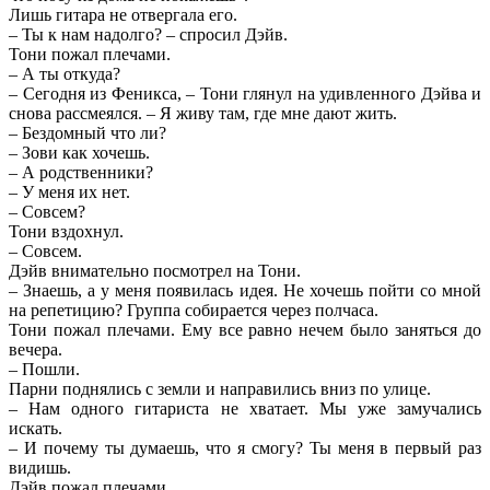
Лишь гитара не отвергала его.
– Ты к нам надолго? – спросил Дэйв.
Тони пожал плечами.
– А ты откуда?
– Сегодня из Феникса, – Тони глянул на удивленного Дэйва и
снова рассмеялся. – Я живу там, где мне дают жить.
– Бездомный что ли?
– Зови как хочешь.
– А родственники?
– У меня их нет.
– Совсем?
Тони вздохнул.
– Совсем.
Дэйв внимательно посмотрел на Тони.
– Знаешь, а у меня появилась идея. Не хочешь пойти со мной
на репетицию? Группа собирается через полчаса.
Тони пожал плечами. Ему все равно нечем было заняться до
вечера.
– Пошли.
Парни поднялись с земли и направились вниз по улице.
– Нам одного гитариста не хватает. Мы уже замучались
искать.
– И почему ты думаешь, что я смогу? Ты меня в первый раз
видишь.
Дэйв пожал плечами.