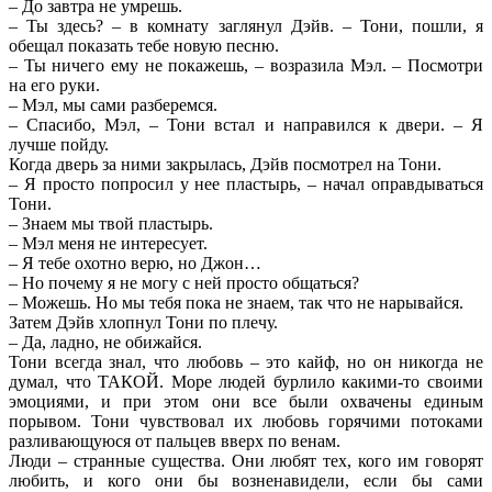
– До завтра не умрешь.
– Ты здесь? – в комнату заглянул Дэйв. – Тони, пошли, я
обещал показать тебе новую песню.
– Ты ничего ему не покажешь, – возразила Мэл. – Посмотри
на его руки.
– Мэл, мы сами разберемся.
– Спасибо, Мэл, – Тони встал и направился к двери. – Я
лучше пойду.
Когда дверь за ними закрылась, Дэйв посмотрел на Тони.
– Я просто попросил у нее пластырь, – начал оправдываться
Тони.
– Знаем мы твой пластырь.
– Мэл меня не интересует.
– Я тебе охотно верю, но Джон…
– Но почему я не могу с ней просто общаться?
– Можешь. Но мы тебя пока не знаем, так что не нарывайся.
Затем Дэйв хлопнул Тони по плечу.
– Да, ладно, не обижайся.
Тони всегда знал, что любовь – это кайф, но он никогда не
думал, что ТАКОЙ. Море людей бурлило какими-то своими
эмоциями, и при этом они все были охвачены единым
порывом. Тони чувствовал их любовь горячими потоками
разливающуюся от пальцев вверх по венам.
Люди – странные существа. Они любят тех, кого им говорят
любить, и кого они бы возненавидели, если бы сами