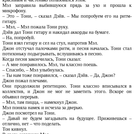
Мэл заправила выбившуюся прядь за ухо и прошла к
микрофону.
– Это – Тони, – сказал Дэйв. – Мы попробуем его на ритм-
гитару.
– Мэл, – Мэл пожала Тони руку.
Дэйв дал Тони гитару и накидал аккорды на бумаге.
– На, попробуй.
Тони взял гитару и сел на стул, напротив Мэл.
Джон отстучал палочками ритм, и песня началась. Тони стал
потихоньку подыгрывать, вслушиваясь в песню.
Когда песня закончилась, Тони сказал:
– А мне понравилось. Мэл, ты классно поешь.
– Спасибо, – Мэл улыбнулась.
– Ты нам тоже понравился, – сказал Дэйв. – Да, Джон?
Джон пожал плечами.
Они продолжили репетицию. Тони классно вписывался в
коллектив, и Джон не мог не заметить этого. Вскоре он
объявил перерыв.
– Мэл, там пицца, – намекнул Джон.
Мэл поняла намек и исчезла за дверью.
Джон посмотрел на Тони.
– Давай не будем загадывать на будущее. Приживешься –
отлично, нет – что поделать.
Тон кивнул.