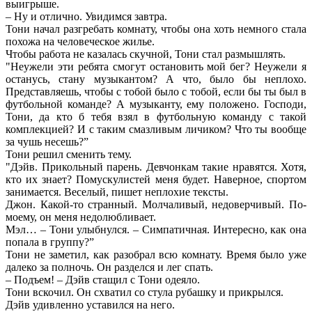
выигрыше.
– Ну и отлично. Увидимся завтра.
Тони начал разгребать комнату, чтобы она хоть немного стала
похожа на человеческое жилье.
Чтобы работа не казалась скучной, Тони стал размышлять.
"Неужели эти ребята смогут остановить мой бег? Неужели я
останусь, стану музыкантом? А что, было бы неплохо.
Представляешь, чтобы с тобой было с тобой, если бы ты был в
футбольной команде? А музыканту, ему положено. Господи,
Тони, да кто б тебя взял в футбольную команду с такой
комплекцией? И с таким смазливым личиком? Что ты вообще
за чушь несешь?”
Тони решил сменить тему.
"Дэйв. Прикольный парень. Девчонкам такие нравятся. Хотя,
кто их знает? Помускулистей меня будет. Наверное, спортом
занимается. Веселый, пишет неплохие тексты.
Джон. Какой-то странный. Молчаливый, недоверчивый. По-
моему, он меня недолюбливает.
Мэл… – Тони улыбнулся. – Симпатичная. Интересно, как она
попала в группу?”
Тони не заметил, как разобрал всю комнату. Время было уже
далеко за полночь. Он разделся и лег спать.
– Подъем! – Дэйв стащил с Тони одеяло.
Тони вскочил. Он схватил со стула рубашку и прикрылся.
Дэйв удивленно уставился на него.