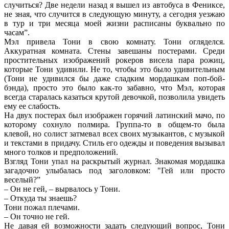
случиться? Две недели назад я вышел из автобуса в Фениксе,
не зная, что случится в следующую минуту, а сегодня уезжаю
в тур и три месяца моей жизни расписаны буквально по
часам”.
Мэл привела Тони в свою комнату. Тони огляделся.
Аккуратная комната. Стены завешаны постерами. Среди
простительных изображений рокеров висела пара рожиц,
которые Тони удивили. Не то, чтобы это было удивительным
(Тони не удивился бы даже сладким мордашкам поп-бой-
бэнда), просто это было как-то забавно, что Мэл, которая
всегда старалась казаться крутой девочкой, позволила увидеть
ему ее слабость.
На двух постерах был изображен горячий латинский мачо, по
которому сохнуло полмира. Группа-то в общем-то была
клевой, но солист затмевал всех своих музыкантов, с музыкой
и текстами в придачу. Стиль его одежды и поведения вызывал
много толков и предположений.
Взгляд Тони упал на раскрытый журнал. Знакомая мордашка
загадочно улыбалась под заголовком: "Гей или просто
веселый?”
– Он не гей, – вырвалось у Тони.
– Откуда ты знаешь?
Тони пожал плечами.
– Он точно не гей.
Не давая ей возможности задать следующий вопрос, Тони