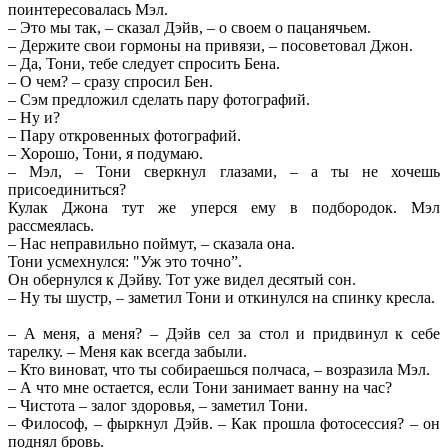
поинтересовалась Мэл.
– Это мы так, – сказал Дэйв, – о своем о пацанячьем.
– Держите свои гормоны на привязи, – посоветовал Джон.
– Да, Тони, тебе следует спросить Бена.
– О чем? – сразу спросил Бен.
– Сэм предложил сделать пару фотографий.
– Ну и?
– Пару откровенных фотографий.
– Хорошо, Тони, я подумаю.
– Мэл, – Тони сверкнул глазами, – а ты не хочешь
присоединиться?
Кулак Джона тут же уперся ему в подбородок. Мэл
рассмеялась.
– Нас неправильно поймут, – сказала она.
Тони усмехнулся: "Уж это точно”.
Он обернулся к Дэйву. Тот уже видел десятый сон.
– Ну ты шустр, – заметил Тони и откинулся на спинку кресла.
– А меня, а меня? – Дэйв сел за стол и придвинул к себе
тарелку. – Меня как всегда забыли.
– Кто виноват, что ты собираешься полчаса, – возразила Мэл.
– А что мне остается, если Тони занимает ванну на час?
– Чистота – залог здоровья, – заметил Тони.
– Философ, – фыркнул Дэйв. – Как прошла фотосессия? – он
поднял бровь.