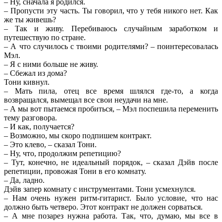
– Ну, сначала я родился.
– Пропусти эту часть. Ты говорил, что у тебя никого нет. Как
же ты живешь?
– Так и живу. Перебиваюсь случайным заработком и
путешествую по стране.
– А что случилось с твоими родителями? – поинтересовалась
Мэл.
– Я с ними больше не живу.
– Сбежал из дома?
Тони кивнул.
– Мать пила, отец все время шлялся где-то, а когда
возвращался, вымещал все свои неудачи на мне.
– А мы вот пытаемся пробиться, – Мэл поспешила переменить
тему разговора.
– И как, получается?
– Возможно, мы скоро подпишем контракт.
– Это клево, – сказал Тони.
– Ну, что, продолжим репетицию?
– Тут, конечно, не идеальный порядок, – сказал Дэйв после
репетиции, провожая Тони в его комнату.
– Да, ладно.
Дэйв запер комнату с инструментами. Тони усмехнулся.
– Нам очень нужен ритм-гитарист. Было условие, что нас
должно быть четверо. Этот контракт не должен сорваться.
– А мне позарез нужна работа. Так, что, думаю, мы все в