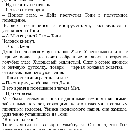
– Ну, если ты не хочешь…
– Я этого не говорил.
– Привет всем, – Дэйв пропустил Тони в полутемное
помещение.
Человек, возившийся с инструментами, распрямился и
уставился на Тони.
– А Мэл еще нет? Это – Тони.
Человек кивнул.
– Это – Джон.
Джон был человеком чуть старше 25-ти. У него были длинные
черные волосы до пояса собранные в хвост, прозрачно-
голубые глаза. Худощавый, жилистый. Одет в серые джинсы
и бежевую футболку, поверх – черная кожаная жилетка –
отголосок бывшего увлечения.
– Тони неплохо играет на гитаре.
– Посмотрим, – оборвал его Джон.
В это время в помещение влетела Мел.
– Привет всем!
Мэл была веселая девчонка с длинными темными волосами,
забранными в хвост, сияющими карими глазами и сильным
приятным голосом. Увидев незнакомого парня, она замерла,
удивленно уставившись на Тони.
"Вот это парень!”
Тони заметил ее взгляд и улыбнулся. Он знал, что был
красивым и частенько пользовался этим.