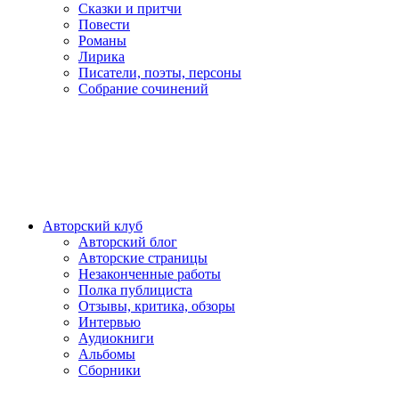
Сказки и притчи
Повести
Романы
Лирика
Писатели, поэты, персоны
Собрание сочинений
Авторский клуб
Авторский блог
Авторские страницы
Незаконченные работы
Полка публициста
Отзывы, критика, обзоры
Интервью
Аудиокниги
Альбомы
Сборники