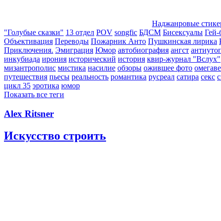
Наджанровые стик
"Голубые сказки"
13 отдел
POV
songfic
БДСМ
Бисексуалы
Гей-
Объективация
Переводы
Пожарник Анто
Пушкинская лирика
Приключения.
Эмиграция
Юмор
автобиография
ангст
антиуто
инкубиада
ирония
исторический
история
квир-журнал "Вслух"
мизантрополис
мистика
насилие
обзоры
ожившее фото
омегаве
путешествия
пьесы
реальность
романтика
русреал
сатира
секс
с
цикл 35
эротика
юмор
Показать все теги
Alex Ritsner
Искусство строить