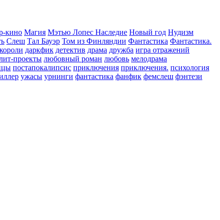
р-кино
Магия
Мэтью Лопес Наследие
Новый год
Нудизм
ть
Слеш
Тал Бауэр
Том из Финляндии
Фантастика
Фантастика.
 короли
даркфик
детектив
драма
дружба
игра отражений
лит-проекты
любовный роман
любовь
мелодрама
нцы
постапокалипсис
приключения
приключения.
психология
иллер
ужасы
урнинги
фантастика
фанфик
фемслеш
фэнтези