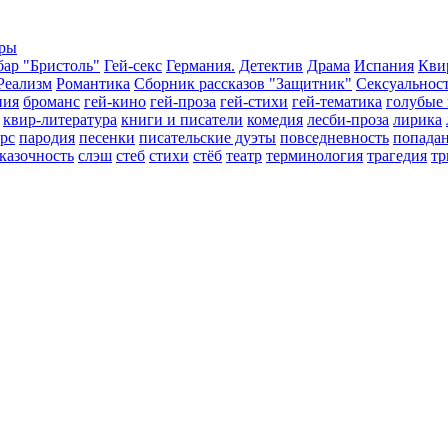
еры
бар "Бристоль"
Гей-секс
Германия.
Детектив
Драма
Испания
Кви
Реализм
Романтика
Сборник рассказов "Защитник"
Сексуальнос
пия
броманс
гей-кино
гей-проза
гей-стихи
гей-тематика
голубые
квир-литература
книги и писатели
комедия
лесби-проза
лирика
рс
пародия
песенки
писательские дуэты
повседневность
попада
казочность
слэш
стеб
стихи
стёб
театр
терминология
трагедия
тр