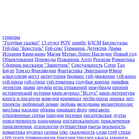
стикеры
"Голубые сказки"
13 отдел
POV
songfic
БДСМ
Бисексуалы
Гей-бар "Бристоль"
Гей-секс
Германия.
Детектив
Драма
Испания
Квир-кино
Магия
Мэтью Лопес Наследие
Новый год
Объективация
Переводы
Пожарник Анто
Реализм
Романтика
Сборник рассказов "Защитник"
Сексуальность
Слеш
Тал
Бауэр
Том из Финляндии
Фантастика
Эмиграция
Юмор
алкоголизм
ангст
антиутопия
броманс
гей-движение
гей-кино
гей-проза
гей-стихи
гей-тематика
голубые короли
даркфик
детектив
драма
дружба
игра отражений
инкубиада
ирония
исторический
история
квир-журнал "Вслух"
квир-литература
книги и писатели
комедия
криминал
лесби-проза
лирика
лит-
проекты
любовный роман
любовь
мелодрама
мизантрополис
мистика
насилие
обзоры
ожившее фото
омегаверс
откровенные сцены
пародия
песенки
писательские дуэты
повседневность
попаданцы
постапокалипсис
приключения
приключения.
психология
путешествия
пьесы
реальность
романтика
русреал
сатира
секс
сказочность
слэш
стеб
стихи
стёб
театр
терминология
трагедия
триллер
ужасы
урнинги