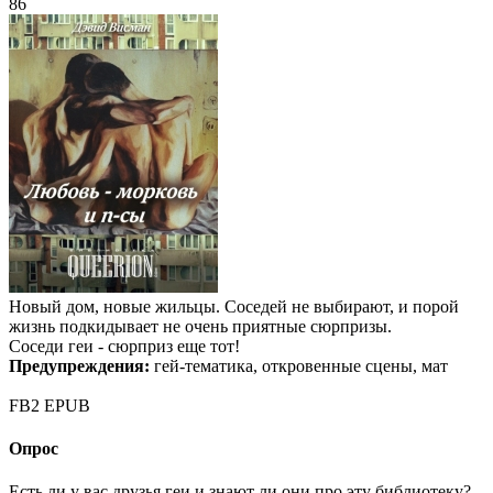
86
Новый дом, новые жильцы. Соседей не выбирают, и порой
жизнь подкидывает не очень приятные сюрпризы.
Соседи геи - сюрприз еще тот!
Предупреждения:
гей-тематика, откровенные сцены, мат
FB2
EPUB
Опрос
Есть ли у вас друзья геи и знают ли они про эту библиотеку?